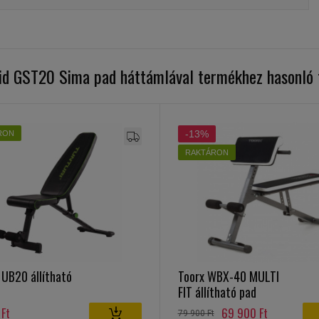
id GST20 Sima pad háttámlával termékhez hasonló
-13%
RON
RAKTÁRON
 UB20 állítható
Toorx WBX-40 MULTI
FIT állítható pad
Ft
69 900 Ft
79 900 Ft