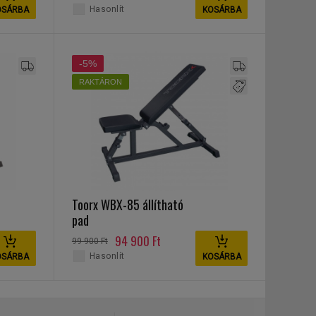
Hasonlít
OSÁRBA
KOSÁRBA
-5%
RAKTÁRON
Toorx WBX-85 állítható
pad
94 900 Ft
99 900 Ft
Hasonlít
OSÁRBA
KOSÁRBA