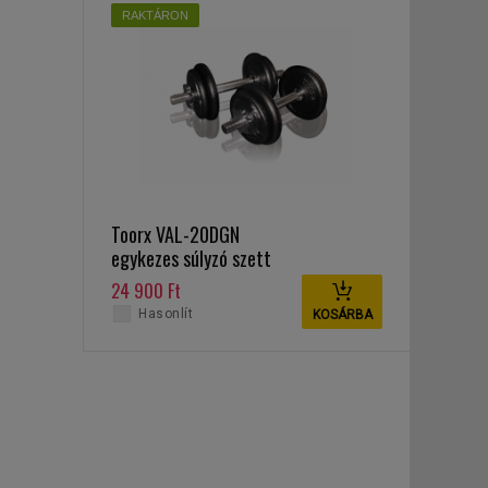
RAKTÁRON
Toorx VAL-20DGN
egykezes súlyzó szett
20 kg
24 900 Ft
Hasonlít
KOSÁRBA