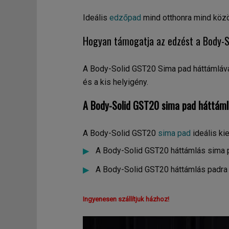
Ideális
edzőpad
mind otthonra mind közö
Hogyan támogatja az edzést a Body-
A Body-Solid GST20 Sima pad háttámláva
és a kis helyigény.
A Body-Solid
GST20
sima pad háttámlá
A Body-Solid GST20
sima pad
ideális ki
A Body-Solid GST20 háttámlás sima pa
A Body-Solid GST20 háttámlás padra
Ingyenesen szállítjuk házhoz!