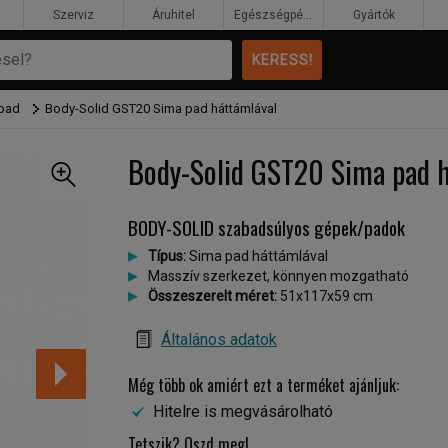
Szerviz
Áruhitel
Egészségpénztár
Gyártók
őpad
Body-Solid GST20 Sima pad háttámlával
Body-Solid GST20 Sima pad h
BODY-SOLID szabadsúlyos gépek/padok
Típus:
Sima pad háttámlával
Masszív szerkezet, könnyen mozgatható
Összeszerelt méret:
51x117x59 cm
Általános adatok
Még több ok amiért ezt a terméket ajánljuk:
Hitelre is megvásárolható
Tetszik? Oszd meg!