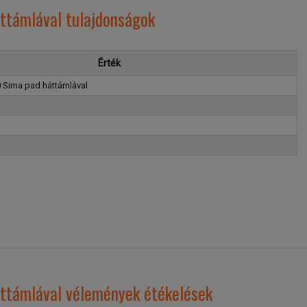
ttámlával tulajdonságok
Érték
 Sima pad háttámlával
ttámlával vélemények étékelések