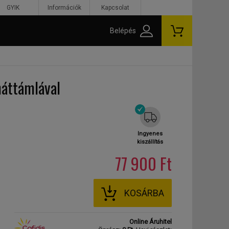
GYIK
Információk
Kapcsolat
Belépés
áttámlával
Ingyenes
kiszállítás
77 900 Ft
KOSÁRBA
Online Áruhitel