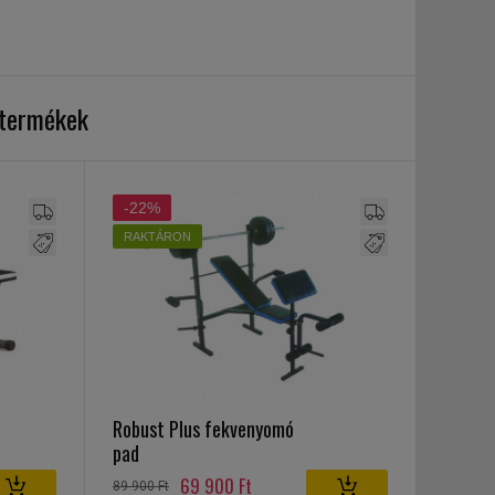
 termékek
-22%
RAKTÁRON
Robust Plus fekvenyomó
pad
69 900 Ft
89 900 Ft