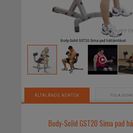
F
Body-Solid GST20 Sima pad háttámlával
ÁLTALÁNOS ADATOK
TULAJDON
Body-Solid GST20 Sima pad há