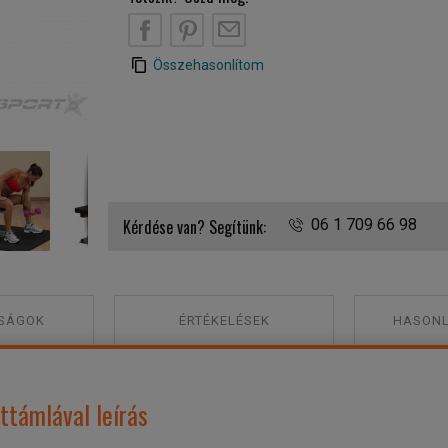
B
PT
EM
Összehasonlítom
Body-Solid GST20 Sima pad háttámlával
Kérdése van? Segítünk:
06 1 709 66 98
SÁGOK
ÉRTÉKELÉSEK
HASONL
ttámlával leírás