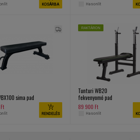
nlít
Hasonlít
KOSÁRBA
K
RAKTÁRON
Tunturi WB20
WBX100 sima pad
fekvenyomó pad
Ft
89 900 Ft
nlít
Hasonlít
RENDELÉS
K