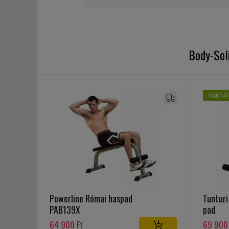
Body-Sol
RAKTÁ
Powerline Római haspad
Tunturi
PAB139X
pad
64 900 Ft
69 900 