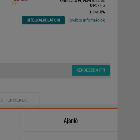
Önrész:
0 Ft
, Havi részlet:
0 Ft
x hó
THM:
0%
További információk
HITELKALKULÁTOR!
KÉRDEZZEN ITT!
Ó TERMÉKEK
Ajánló