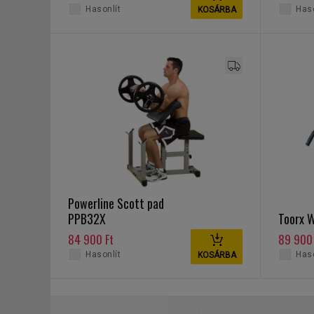
Hasonlít
Haso
KOSÁRBA
Powerline Scott pad
PPB32X
Toorx 
84 900 Ft
89 900 
Hasonlít
Haso
KOSÁRBA