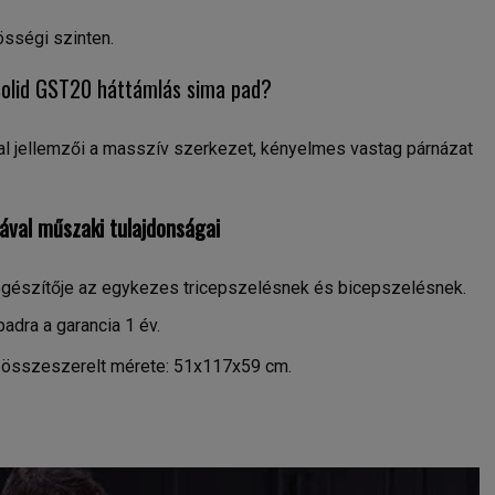
sségi szinten.
Solid GST20 háttámlás sima pad?
l jellemzői a masszív szerkezet, kényelmes vastag párnázat
val műszaki tulajdonságai
egészítője az egykezes tricepszelésnek és bicepszelésnek.
dra a garancia 1 év.
 összeszerelt mérete: 51x117x59 cm.