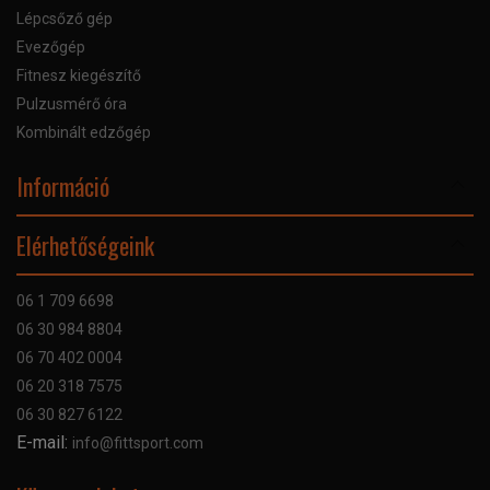
Lépcsőző gép
Evezőgép
Fitnesz kiegészítő
Pulzusmérő óra
Kombinált edzőgép
Információ
Online Áruhitel
Elérhetőségeink
Bankkártyás fizetés
Szállítás
06 1 709 6698
Garancia
06 30 984 8804
Szerviz hibabejelentő
06 70 402 0004
GYIK
06 20 318 7575
Kapcsolat
06 30 827 6122
Céginformáció
E-mail:
info@fittsport.com
Elismeréseink és díjaink
Adatvédelmi nyilatkozat