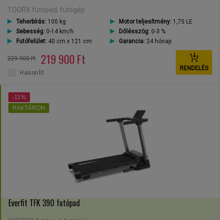
TOORX futópad, futógép
Teherbírás:
100 kg
Motor teljesítmény:
1,75 LE
Sebesség:
0-14 km/h
Dőlésszög
: 0-3 %
Futófelület:
40 cm x 121 cm
Garancia:
24 hónap
219 900 Ft
229 900 Ft
RENDELÉS
Hasonlít
-11%
RAKTÁRON
Everfit TFK 390 futópad