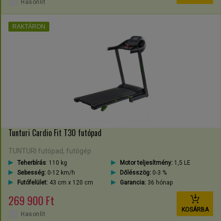
Hasonlít
RAKTÁRON
Tunturi Cardio Fit T30 futópad
TUNTURI futópad, futógép
Teherbírás
: 110 kg
Motor teljesítmény:
1,5 LE
Sebesség:
0-12 km/h
Dőlésszög:
0-3 %
Futófelület:
43 cm x 120 cm
Garancia:
36 hónap
269 900 Ft
KOSÁRBA
Hasonlít