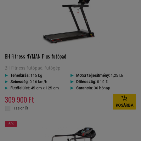
BH Fitness NYMAN Plus futópad
BH Fitness futópad, futógép
Teherbírás:
115 kg
Motor teljesítmény:
1,25 LE
Sebesség:
0-16 km/h
Dőlésszög:
0-10 %
Futófelület:
45 cm x 125 cm
Garancia:
36 hónap
309 900 Ft
KOSÁRBA
Hasonlít
-6%