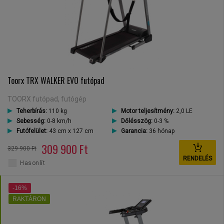
Toorx TRX WALKER EVO futópad
TOORX futópad, futógép
Teherbírás:
110 kg
Motor teljesítmény:
2,0 LE
Sebesség:
0-8 km/h
Dőlésszög:
0-3 %
Futófelület:
43 cm x 127 cm
Garancia:
36 hónap
309 900 Ft
329 900 Ft
RENDELÉS
Hasonlít
-16%
RAKTÁRON