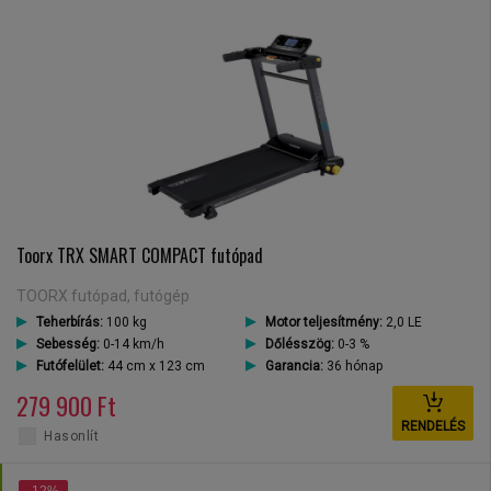
Toorx TRX SMART COMPACT futópad
TOORX futópad, futógép
Teherbírás:
100 kg
Motor teljesítmény:
2,0 LE
Sebesség:
0-14 km/h
Dőlésszög:
0-3 %
Futófelület:
44 cm x 123 cm
Garancia:
36 hónap
279 900 Ft
RENDELÉS
Hasonlít