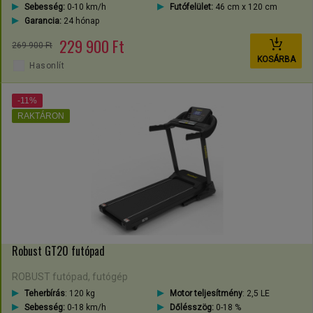
Sebesség:
0-10 km/h
Futófelület:
46 cm x 120 cm
Garancia:
24 hónap
229 900 Ft
269 900 Ft
KOSÁRBA
Hasonlít
-11%
RAKTÁRON
Robust GT20 futópad
ROBUST futópad, futógép
Teherbírás
: 120 kg
Motor teljesítmény
: 2,5 LE
Sebesség:
0-18 km/h
Dőlésszög:
0-18 %