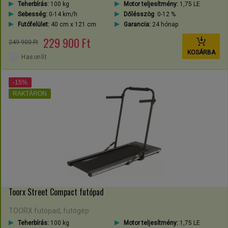
Teherbírás:
100 kg
Motor teljesítmény:
1,75 LE
Sebesség:
0-14 km/h
Dőlésszög
: 0-12 %
Futófelület:
40 cm x 121 cm
Garancia:
24 hónap
229 900 Ft
249 900 Ft
KOSÁRBA
Hasonlít
-15%
RAKTÁRON
Toorx Street Compact futópad
TOORX futópad, futógép
Teherbírás:
100 kg
Motor teljesítmény:
1,75 LE