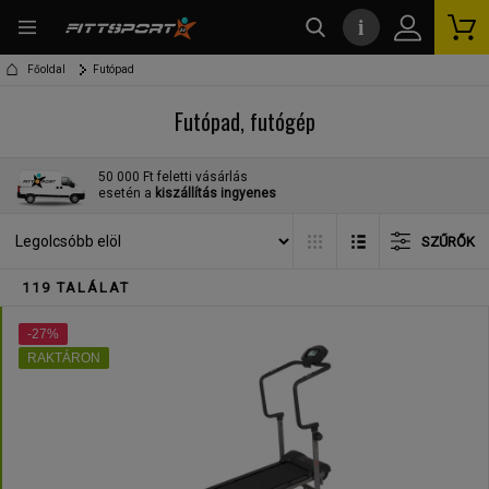
i
kereső
Főoldal
Futópad
Futópad, futógép
50 000 Ft feletti vásárlás
esetén a
kiszállítás ingyenes
SZŰRŐK
119 TALÁLAT
-27%
RAKTÁRON