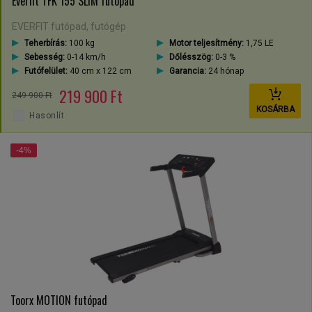
Everfit TFK 155 SLIM futópad
EVERFIT futópad, futógép
Teherbírás:
100 kg
Motor teljesítmény:
1,75 LE
Sebesség:
0-14 km/h
Dőlésszög:
0-3 %
Futófelület:
40 cm x 122 cm
Garancia:
24 hónap
219 900 Ft
249 900 Ft
KOSÁRBA
Hasonlít
-4%
Toorx MOTION futópad