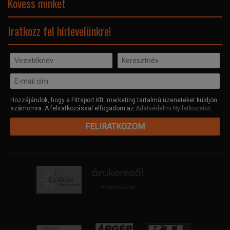
Kövess minket
Facebook
Iratkozz fel hírlevelünkre!
Hozzájárulok, hogy a Fittsport Kft. marketing tartalmú üzeneteket küldjön
számomra. A feliratkozással elfogadom az
Adatvédelmi Nyilatkozatot
.
FELIRATKOZOM
Árukereső.hu