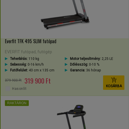
Everfit TFK 495 SLIM futópad
EVERFIT futópad, futógép
Teherbírás:
110 kg
Motor teljesítmény:
2,25 LE
Sebesség:
0-16 km/h
Dőlésszög:
0-10 %
Futófelület:
43 cm x 135 cm
Garancia:
36 hónap
319 900 Ft
379 900 Ft
KOSÁRBA
Hasonlít
RAKTÁRON