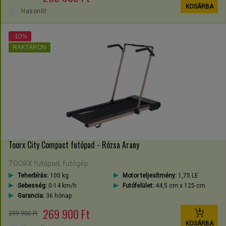
KOSÁRBA
Hasonlít
-10%
RAKTÁRON
Toorx City Compact futópad - Rózsa Arany
TOORX futópad, futógép
Teherbírás:
100 kg
Motor teljesítmény:
1,75 LE
Sebesség:
0-14 km/h
Futófelület:
44,5 cm x 125 cm
Garancia:
36 hónap
269 900 Ft
299 900 Ft
KOSÁRBA