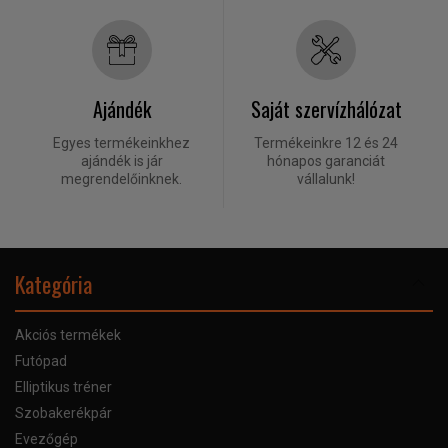
Ajándék
Saját szervízhálózat
Egyes termékeinkhez
Termékeinkre 12 és 24
ajándék is jár
hónapos garanciát
megrendelőinknek.
vállalunk!
Kategória
Akciós termékek
Futópad
Elliptikus tréner
Szobakerékpár
Evezőgép