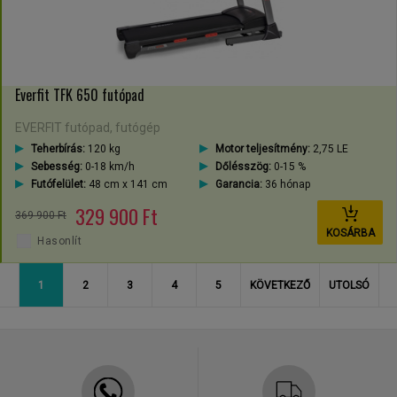
Everfit TFK 650 futópad
EVERFIT futópad, futógép
Teherbírás:
120 kg
Motor teljesítmény:
2,75 LE
Sebesség:
0-18 km/h
Dőlésszög:
0-15 %
Futófelület:
48 cm x 141 cm
Garancia:
36 hónap
329 900 Ft
369 900 Ft
KOSÁRBA
Hasonlít
1
2
3
4
5
KÖVETKEZŐ
UTOLSÓ