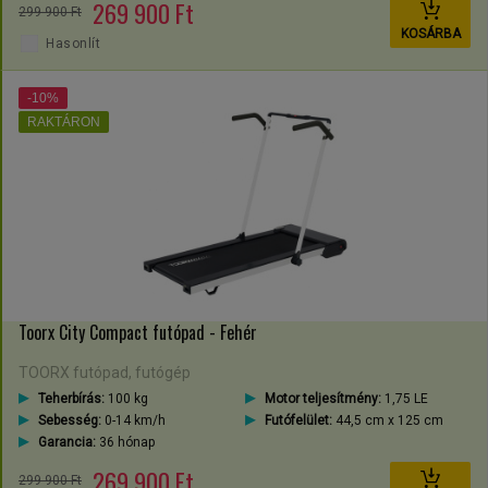
269 900 Ft
299 900 Ft
KOSÁRBA
Hasonlít
-10%
RAKTÁRON
Toorx City Compact futópad - Fehér
TOORX futópad, futógép
Teherbírás:
100 kg
Motor teljesítmény:
1,75 LE
Sebesség:
0-14 km/h
Futófelület:
44,5 cm x 125 cm
Garancia:
36 hónap
269 900 Ft
299 900 Ft