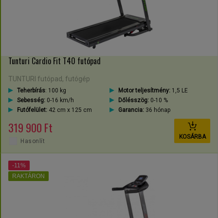
Tunturi Cardio Fit T40 futópad
TUNTURI futópad, futógép
Teherbírás
: 100 kg
Motor teljesítmény:
1,5 LE
Sebesség:
0-16 km/h
Dőlésszög:
0-10 %
Futófelület:
42 cm x 125 cm
Garancia:
36 hónap
319 900 Ft
KOSÁRBA
Hasonlít
-11%
RAKTÁRON