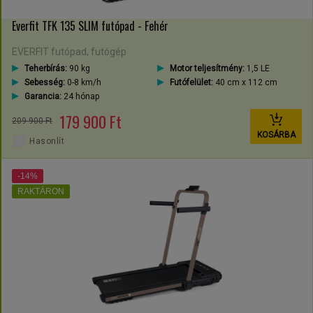
Everfit TFK 135 SLIM futópad - Fehér
EVERFIT futópad, futógép
Teherbírás:
90 kg
Motor teljesítmény:
1,5 LE
Sebesség:
0-8 km/h
Futófelület:
40 cm x 112 cm
Garancia:
24 hónap
179 900 Ft
209 900 Ft
KOSÁRBA
Hasonlít
-14%
RAKTÁRON