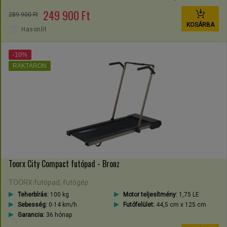
249 900 Ft
289 900 Ft
KOSÁRBA
Hasonlít
-10%
RAKTÁRON
Toorx City Compact futópad - Bronz
TOORX futópad, futógép
Teherbírás:
100 kg
Motor teljesítmény:
1,75 LE
Sebesség:
0-14 km/h
Futófelület:
44,5 cm x 125 cm
Garancia:
36 hónap