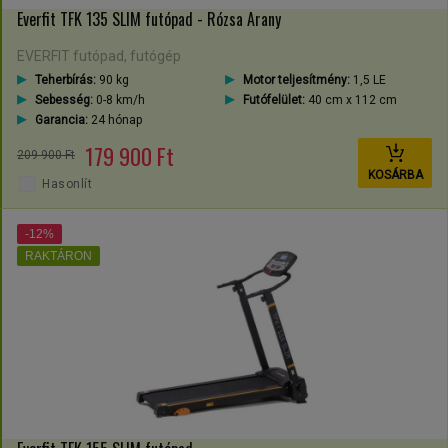
Everfit TFK 135 SLIM futópad - Rózsa Arany
EVERFIT futópad, futógép
Teherbírás:
90 kg
Motor teljesítmény:
1,5 LE
Sebesség:
0-8 km/h
Futófelület:
40 cm x 112 cm
Garancia:
24 hónap
179 900 Ft
209 900 Ft
KOSÁRBA
Hasonlít
-12%
RAKTÁRON