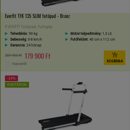
Everfit TFK 135 SLIM futópad - Bronz
EVERFIT futópad, futógép
Teherbírás:
90 kg
Motor teljesítmény:
1,5 LE
Sebesség:
0-8 km/h
Futófelület:
40 cm x 112 cm
Garancia:
24 hónap
179 900 Ft
209 900 Ft
KOSÁRBA
Hasonlít
-14%
RAKTÁRON