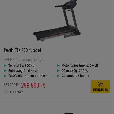
Everfit TFK 450 futópad
EVERFIT futópad, futógép
Teherbírás:
100 kg
Motor teljesítmény:
2,0 LE
Sebesség:
0-16 km/h
Dőlésszög:
0-15 %
Futófelület:
43 cm x 132 cm
Garancia:
36 hónap
299 900 Ft
339 900 Ft
RENDELÉS
Hasonlít