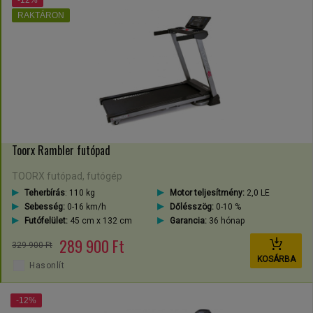
-12%
RAKTÁRON
Toorx Rambler futópad
TOORX futópad, futógép
Teherbírás
: 110 kg
Motor teljesítmény:
2,0 LE
Sebesség:
0-16 km/h
Dőlésszög:
0-10 %
Futófelület:
45 cm x 132 cm
Garancia:
36 hónap
289 900 Ft
329 900 Ft
KOSÁRBA
Hasonlít
-12%