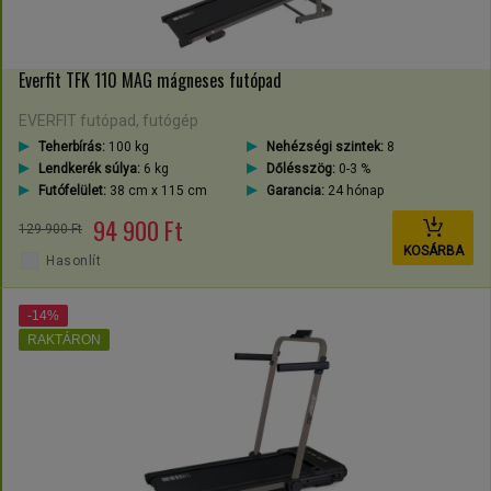
Everfit TFK 110 MAG mágneses futópad
EVERFIT futópad, futógép
Teherbírás:
100 kg
Nehézségi szintek:
8
Lendkerék súlya:
6 kg
Dőlésszög:
0-3 %
Futófelület:
38 cm x 115 cm
Garancia:
24 hónap
94 900 Ft
129 900 Ft
KOSÁRBA
Hasonlít
-14%
RAKTÁRON