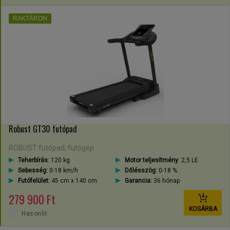
RAKTÁRON
Robust GT30 futópad
ROBUST futópad, futógép
Teherbírás
: 120 kg
Motor teljesítmény
: 2,5 LE
Sebesség:
0-18 km/h
Dőlésszög:
0-18 %
Futófelület:
45 cm x 140 cm
Garancia:
36 hónap
279 900 Ft
KOSÁRBA
Hasonlít