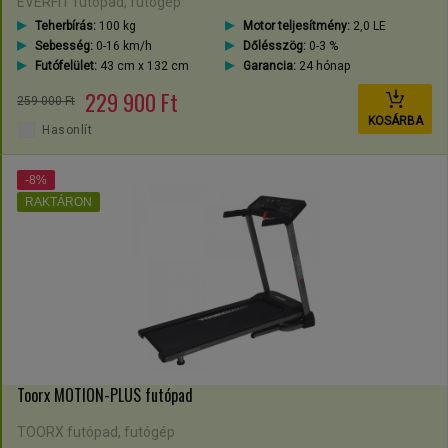
EVERFIT futópad, futógép
Teherbírás:
100 kg
Motor teljesítmény:
2,0 LE
Sebesség:
0-16 km/h
Dőlésszög:
0-3 %
Futófelület:
43 cm x 132 cm
Garancia:
24 hónap
229 900 Ft
259 000 Ft
KOSÁRBA
Hasonlít
-8%
RAKTÁRON
Toorx MOTION-PLUS futópad
TOORX futópad, futógép