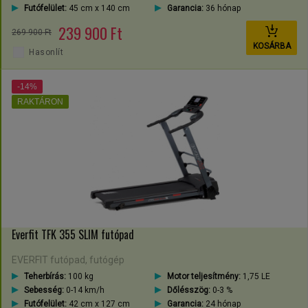
Futófelület:
45 cm x 140 cm
Garancia:
36 hónap
239 900 Ft
269 900 Ft
KOSÁRBA
Hasonlít
-14%
RAKTÁRON
Everfit TFK 355 SLIM futópad
EVERFIT futópad, futógép
Teherbírás:
100 kg
Motor teljesítmény:
1,75 LE
Sebesség:
0-14 km/h
Dőlésszög:
0-3 %
Futófelület:
42 cm x 127 cm
Garancia:
24 hónap