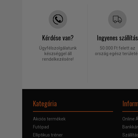
Kérdése van?
Ingyenes szállítás
Ügyfélszolgálatunk
50.000 Ft felett az
készséggel áll
ország egész terület
rendelkezésére!
Kategória
Inform
Akciós termékek
Online Á
Futópad
Bankkár
Elliptikus tréner
Szállítá