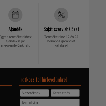
Ajándék
Saját szervízhálózat
Egyes termékeinkhez
Termékeinkre 12 és 24
ajándék is jár
hónapos garanciát
megrendelőinknek.
vállalunk!
Iratkozz fel hírlevelünkre!