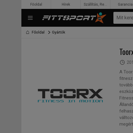
Főoldal
Hírek
Szállítás, Rendelés, Fizetés
Garancia
Főoldal
Gyártók
Toor
201
A Toorx
fitnes
tovább
eszköz
Fitnes
Állandó
felhasz
vállto
megért