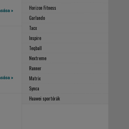
Horizon Fitness
vasása »
Garlando
Tacx
Inspire
Teqball
Nextreme
Runner
Matrix
vasása »
Synca
Huawei sportórák