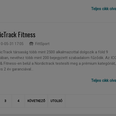
Teljes cikk ol
icTrack Fitness
0-05-31 17:05
FittSport
icTrack társaság több mint 2500 alkalmazottal dolgozik a föld 9
ában, nevéhez több mint 200 bejegyzett szabadalom fűződik. Az IC
& Fitness-en belül a Nordictrack testesíti meg a prémium kategóriát,
es 2 év garanciával...
Teljes cikk ol
3
4
KÖVETKEZŐ
UTOLSÓ