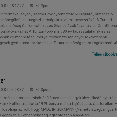
0-05-08 12:22
FittSport
uri termékei egyedi, szemet gyönyörködtető külsejükről, kimagasló
inőségükről és megbízhatóságukról váltak népszerűvé. A Tunturi
ció, minőség és formatervezés Skandináviából, amely az Ön otthoná
foghatóvá válhat.A Tunturi több mint 80 év tapasztalatának és az
snak köszönhetően, mellyel folyamatosan egyre tökéletesebb
zgépek gyártására törekedtek, a Tunturi minőség mára fogalommá vált
Teljes cikk ol
ler
0-05-24 03:37
FittSport
ler márka a magas minőségű fitnessgépek egyik kiemelkedő gyártója
einz Kettler alapította 1949-ben, a márka fejlődése azóta töretlen. 
r filozófiája az volt, hogy MADE IN GERMANY (Németországban gyárt
 a gépeken a Kettler minőség legfontosabb alappillére. ...