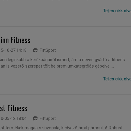
Teljes cikk ol
inn Fitness
5-10-27 14:18
FittSport
nn leginkább a kerékpárjairól ismert, ám a neves gyártó a fitness
an is vezető szerepet tölt be prémiumkategróiás gépeivel....
Teljes cikk ol
st Fitness
0-05-12 18:04
FittSport
st termékek magas színvonala, kedvező árral párosul. A Robust