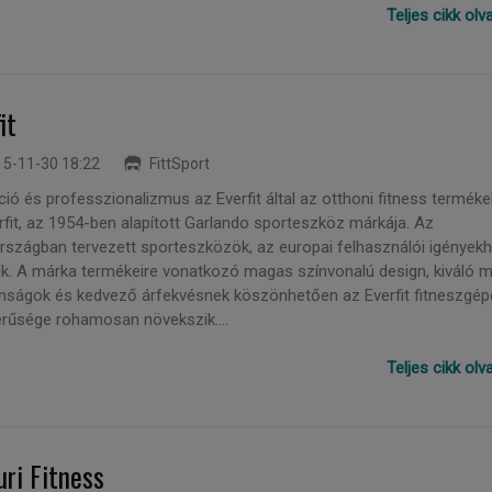
Teljes cikk ol
it
5-11-30 18:22
FittSport
ió és professzionalizmus az Everfit által az otthoni fitness terméke
rfit, az 1954-ben alapított Garlando sporteszköz márkája. Az
rszágban tervezett sporteszközök, az europai felhasználói igények
ik. A márka termékeire vonatkozó magas színvonalú design, kiváló 
onságok és kedvező árfekvésnek köszönhetően az Everfit fitneszgép
rűsége rohamosan növekszik....
Teljes cikk ol
uri Fitness