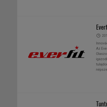
Everf
201
Innovác
Az Eve
Olaszo
igazod
tulajd
népsze
Tunt