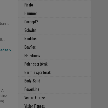
Finnlo
Hammer
Concept2
ban is
Schwinn
Nautilus
....
Bowflex
vasása »
BH Fitness
Polar sportórák
Garmin sportórák
Body-Solid
PowerLine
. A
Heinz
Vector Fitness
va)
Vision Fitness