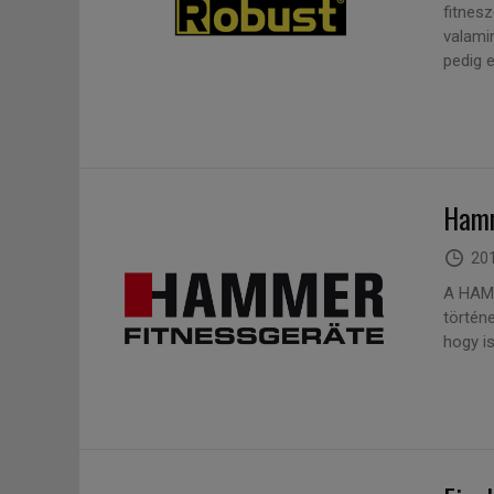
fitnes
valami
pedig e
Hamm
201
A HAMM
történ
hogy is