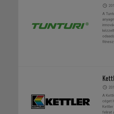
201
A Tunt
anyagm
innová
kézzel
odaadá
fitnes
Kett
201
A Kett
céget H
Kettle
felirat