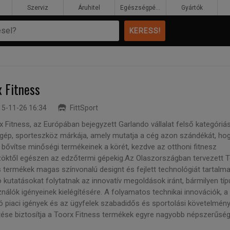
Szerviz
Áruhitel
Egészségpénztár
Gyártók
x Fitness
5-11-26 16:34
FittSport
 Fitness, az Európában bejegyzett Garlando vállalat felső kategóriá
zgép, sporteszköz márkája, amely mutatja a cég azon szándékát, ho
 bővítse minőségi termékeinek a körét, kezdve az otthoni fitnesz
öktől egészen az edzőtermi gépekig.Az Olaszországban tervezett 
s termékek magas színvonalú designt és fejlett technológiát tartalm
 kutatásokat folytatnak az innovatív megoldások iránt, bármilyen tí
nálók igényeinek kielégítésére. A folyamatos technikai innovációk, a
zó piaci igények és az ügyfelek szabadidős és sportolási követelmén
ése biztosítja a Toorx Fitness termékek egyre nagyobb népszerűségé