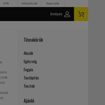
GYIK
Információk
Kapcsolat
Belépés
Témakörök
Akciók
s
Egészség
gy
Fogyás
Toorx
Testépítés
aznak.
pusú
Tesztek
yeinek
t. ...
Ajánló