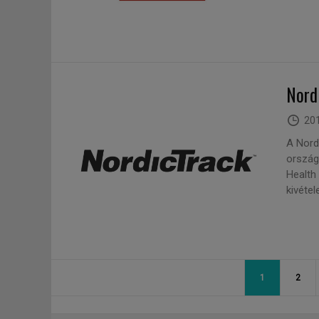
Nord
201
A Nord
ország
Health 
kivétel
1
2