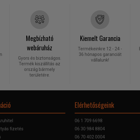
Megbízható
Kiemelt Garancia
webáruház
Termékeinkre 12 - 24 -
én
36 hónapos garanciát
Gyors és biztonságos.
vállalunk!
Termék kiszállítás az
ország bármely
területére.
áció
Elérhetőségeink
ruhitel
06 1 709 6698
tyás fizetés
06 30 984 8804
s
06 70 402 0004