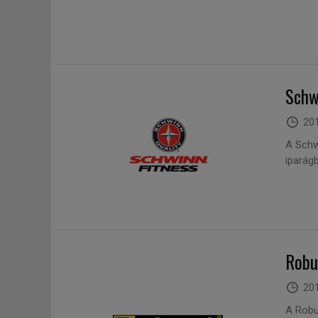
Schw
201
A Schwi
iparágb
Robu
201
A Robu