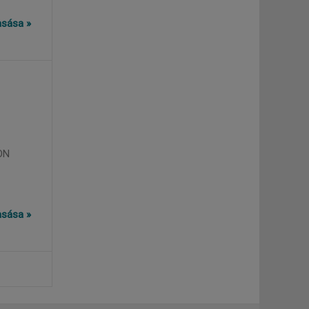
vasása »
ON
vasása »