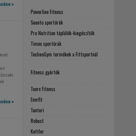
vasása »
Powerline Fitness
Suunto sportórák
Pro Nutrition táplálék-kiegészítők
Timex sportórák
TechnoGym termékek a Fittsportnál
knél.
hez
Fitness gyártók
műszaki
ek
Toorx Fitness
Everfit
vasása »
Tunturi
Robust
Kettler