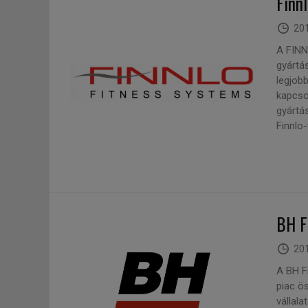
Finn
201
A FINN
gyártá
legjob
kapcso
gyártás
Finnlo-
BH F
201
A BH Fi
piac ö
vállala