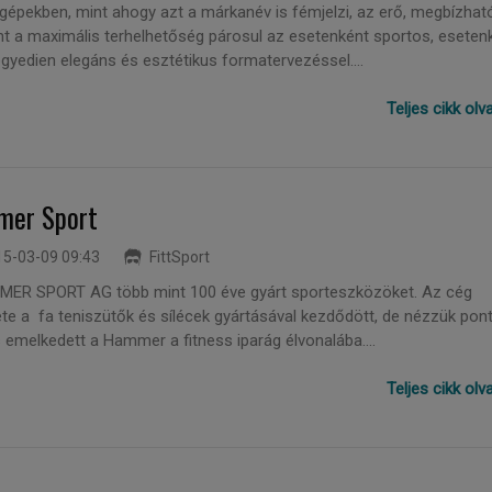
zgépekben, mint ahogy azt a márkanév is fémjelzi, az erő, megbízhat
nt a maximális terhelhetőség párosul az esetenként sportos, eseten
gyedien elegáns és esztétikus formatervezéssel....
Teljes cikk ol
er Sport
5-03-09 09:43
FittSport
ER SPORT AG több mint 100 éve gyárt sporteszközöket. Az cég
ete a fa teniszütők és sílécek gyártásával kezdődött, de nézzük pon
 emelkedett a Hammer a fitness iparág élvonalába....
Teljes cikk ol