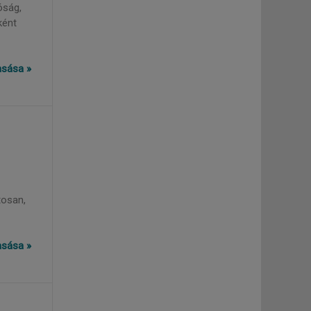
óság,
ként
vasása »
tosan,
vasása »