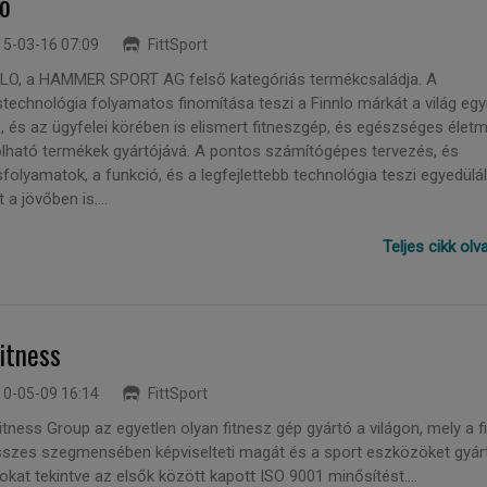
lo
5-03-16 07:09
FittSport
LO, a HAMMER SPORT AG felső kategóriás termékcsaládja. A
stechnológia folyamatos finomítása teszi a Finnlo márkát a világ egy
b, és az ügyfelei körében is elismert fitneszgép, és egészséges éle
lható termékek gyártójává. A pontos számítógépes tervezés, és
folyamatok, a funkció, és a legfejlettebb technológia teszi egyedülál
t a jövőben is....
Teljes cikk ol
itness
0-05-09 16:14
FittSport
tness Group az egyetlen olyan fitnesz gép gyártó a világon, mely a f
sszes szegmensében képviselteti magát és a sport eszközöket gyár
tokat tekintve az elsők között kapott ISO 9001 minősítést....