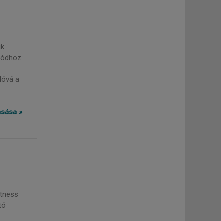
ik
tmódhoz
lóvá a
vasása »
itness
tó