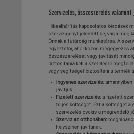
Szervizelés, összeszerelés valamint 
Hibaelhárítás kapcsolatos kérdések mi
szervizigényt jelentett be, várja meg 
Önnek a futárcég munkatársa. A szervi
egyeztetni, ahol közös megegyezés ala
összeszerelését vagy javítását mindig
biztosítania kell a szerelésre megfelel
vagy segítséget biztosítani a termék 
Ingyenes szervizelés:
amennyiben a
javítjuk.
Fizetett szervizelés:
a fizetett sze
teljes költségét. Ezt a költséget a
szervizelés csakis a megrendelő j
Szerviz az otthonában:
meghibásodá
helyszínen javítanak.