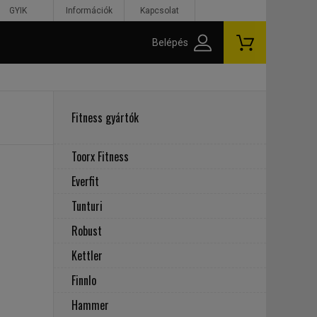
GYIK
Információk
Kapcsolat
Belépés
Fitness gyártók
Toorx Fitness
Everfit
Tunturi
Robust
Kettler
Finnlo
Hammer