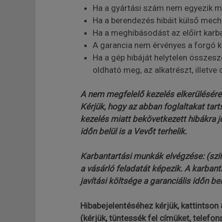
Ha a gyártási szám nem egyezik m
Ha a berendezés hibáit külső mech
Ha a meghibásodást az előírt karb
A garancia nem érvényes a forgó k
Ha a gép hibáját helytelen összesz
oldható meg, az alkatrészt, illetve
A nem megfelelő kezelés elkerülésére
Kérjük, hogy az abban foglaltakat tart
kezelés miatt bekövetkezett hibákra jót
időn belül is a Vevőt terhelik.
Karbantartási munkák elvégzése: (szil
a vásárló feladatát képezik. A karb
javítási költsége a garanciális időn belü
Hibabejelentéséhez kérjük, kattintson 
(kérjük, tüntessék fel címüket, telefo