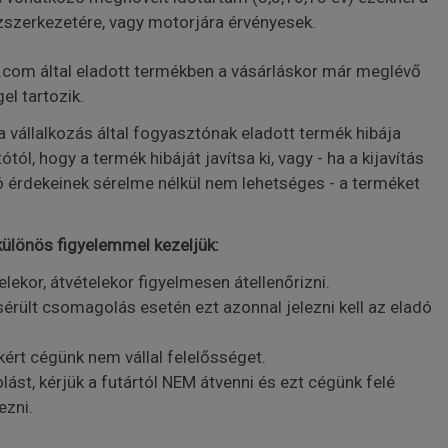
zszerkezetére, vagy motorjára érvényesek.
.com által eladott termékben a vásárláskor már meglévő
el tartozik.
 a vállalkozás által fogyasztónak eladott termék hibája
tól, hogy a termék hibáját javítsa ki, vagy - ha a kijavítás
ó érdekeinek sérelme nélkül nem lehetséges - a terméket
különös figyelemmel kezeljük:
lekor, átvételekor figyelmesen átellenőrizni.
érült csomagolás esetén ezt azonnal jelezni kell az eladó
kért cégünk nem vállal felelősséget.
lást, kérjük a futártól NEM átvenni és ezt cégünk felé
ezni.