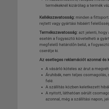
termékeknél kizárólag a termék vá
Kellékszavatosság:
minden a fittsport
rejtett vagy gyártási hibáért felelősség
Termékszavatosság:
azt jelenti, hogy
esetén a fogyasztó követelheti a gyártó
megfelelő határidőn belül, a fogyaszt
cserélje ki.
Az esetleges reklamációt azonnal és 
A vásárló köteles az árut a megvéte
Áruhibák, nem teljes csomagolás, s
felé.
A szállítás közben keletkezett hibá
A nyitott, láthatóan sérült csomago
azonnal, még a szállítási napon, jel