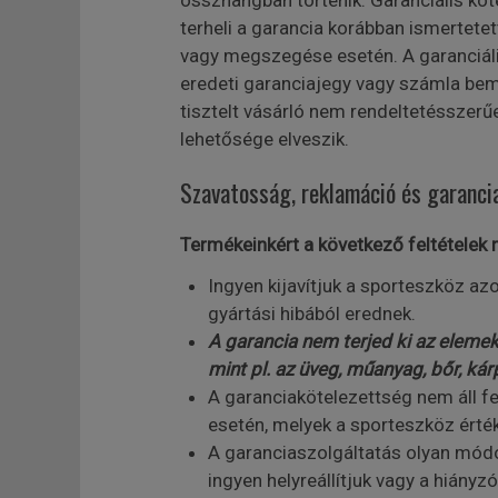
összhangban történik. Garanciális kö
terheli a garancia korábban ismertetet
vagy megszegése esetén. A garanciális
eredeti garanciajegy vagy számla bem
tisztelt vásárló nem rendeltetésszerűe
lehetősége elveszik.
Szavatosság, reklamáció és garanci
Termékeinkért a következő feltételek m
Ingyen kijavítjuk a sporteszköz az
gyártási hibából erednek.
A garancia nem terjed ki az elemek
mint pl. az üveg, műanyag, bőr, kár
A garanciakötelezettség nem áll f
esetén, melyek a sporteszköz érté
A garanciaszolgáltatás olyan módon
ingyen helyreállítjuk vagy a hiányz