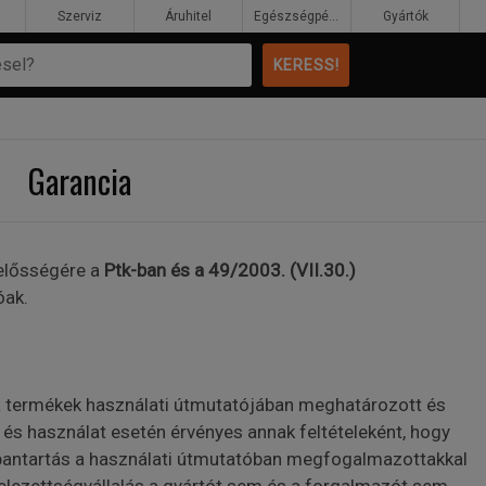
Szerviz
Áruhitel
Egészségpénztár
Gyártók
Garancia
lelősségére a
Ptk-ban és a 49/2003. (VII.30.)
óak.
 a termékek használati útmutatójában meghatározott és
és használat esetén érvényes annak feltételeként, hogy
bantartás a használati útmutatóban megfogalmazottakkal