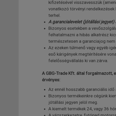
kifizetésével visszavesszük (amen
vonatkozó törvényi rendelkezések 
terhel.
A garancialevelet (jótállási jegyet)
Bizonyos esetekben a vevőszolgála
felhatalmazni a hibás alkatrész ki
természetesen a garanciajog ne
Az ezeken túlmenő vagy egyéb igén
eső kárigények megtérítésére vonat
felelősségvállalás ki van zárva.
A GBG-Trade Kft. által forgalmazott, e
érvényes:
Az ennél hosszabb garanciális idő a
Bizonyos termékeinkre cégünk kieme
jótállási jegyen jelöl meg.
A kiemelt termékek 24, vagy 36 hó
A vázszerkezetre, futópad motorra