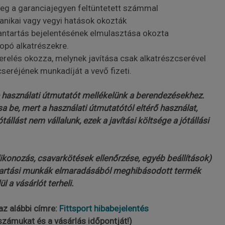
eg a garanciajegyen feltüntetett számmal
anikai vagy vegyi hatások okozták
antartás bejelentésének elmulasztása okozta
opó alkatrészekre.
erelés okozza, melynek javítása csak alkatrészcserével
 cseréjének munkadíját a vevő fizeti.
 használati útmutatót mellékelünk a berendezésekhez.
sa be, mert a használati útmutatótól eltérő használat,
állást nem vállalunk, ezek a javítási költsége a jótállási
ikonozás, csavarkötések ellenőrzése, egyéb beállítások)
antartási munkák elmaradásából meghibásodott termék
l a vásárlót terheli.
az alábbi címre:
Fittsport hibabejelentés
nszámukat és a vásárlás időpontját!)