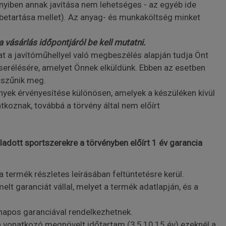
nyiben annak javítása nem lehetséges - az egyéb ide
betartása mellet). Az anyag- és munkaköltség minket
 a vásárlás időpontjáról be kell mutatni.
t a javítóműhellyel való megbeszélés alapján tudja Önt
cserélésére, amelyet Önnek elküldünk. Ebben az esetben
m szűnik meg.
yek érvényesítése különösen, amelyek a készüléken kívül
koznak, továbbá a törvény által nem előírt
ladott sportszerekre a törvényben előírt 1 év garancia
 termék részletes leírásában feltüntetésre kerül.
lt garanciát vállal, melyet a termék adatlapján, és a
napos garanciával rendelkezhetnek.
 vonatkozó megnövelt időtartam (3,5,10,15 év) ezeknél a