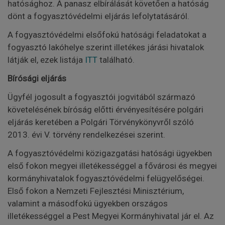
hatósághoz. A panasz elbírálását követően a hatóság
dönt a fogyasztóvédelmi eljárás lefolytatásáról.
A fogyasztóvédelmi elsőfokú hatósági feladatokat a
fogyasztó lakóhelye szerint illetékes járási hivatalok
látják el, ezek listája
ITT
található.
Bírósági eljárás
Ügyfél jogosult a fogyasztói jogvitából származó
követelésének bíróság előtti érvényesítésére polgári
eljárás keretében a Polgári Törvénykönyvről szóló
2013. évi V. törvény rendelkezései szerint.
A fogyasztóvédelmi közigazgatási hatósági ügyekben
első fokon megyei illetékességgel a fővárosi és megyei
kormányhivatalok fogyasztóvédelmi felügyelőségei.
Első fokon a Nemzeti Fejlesztési Minisztérium,
valamint a másodfokú ügyekben országos
illetékességgel a Pest Megyei Kormányhivatal jár el. Az