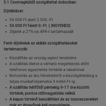
5.1 Csomagküldő szolgálattal dobozban:
Díjtáblázat:
50 000 Ft alatt 2.500.-Ft
50.000 Ft felett 0.-Ft ( INGYENES)
Díjaink a 27%-os ÁFÁ-t tartalmazzák
Fenti díjtételek az alábbi szolgáltatásokat
tartalmazzák:
Kiszállítás az ország egész területére.
A szállítás illetve a várható megérkezés előtt
telefonos egyeztetés történik a vásárlóval.
Biztosítás az áru felvételétről a kiszolgáltatásig a
teljes munkafolyamatra 3 millió Ft-ig.
A szállítás hétfőtől péntekig 9-17 óra közötti
történik, pontos időmegjelölés nélkül
.
A kapun történő beszállítást és az összeszerelést
már az átvevőnek kell megoldania.