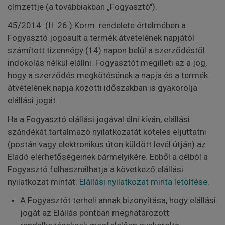
címzettje (a továbbiakban „Fogyasztó").
45/2014. (II. 26.) Korm. rendelete értelmében a
Fogyasztó jogosult a termék átvételének napjától
számított tizennégy (14) napon belül a szerződéstől
indokolás nélkül elállni. Fogyasztót megilleti az a jog,
hogy a szerződés megkötésének a napja és a termék
átvételének napja közötti időszakban is gyakorolja
elállási jogát.
Ha a Fogyasztó elállási jogával élni kíván, elállási
szándékát tartalmazó nyilatkozatát köteles eljuttatni
(postán vagy elektronikus úton küldött levél útján) az
Eladó elérhetőségeinek bármelyikére. Ebből a célból a
Fogyasztó felhasználhatja a következő elállási
nyilatkozat mintát:
Elállási nyilatkozat minta letöltése.
A Fogyasztót terheli annak bizonyítása, hogy elállási
jogát az Elállás pontban meghatározott