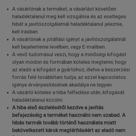
A vásárlónak a terméket, a vásárlást követően
haladéktalanul meg kell vizsgálnia és az esetleges
hibát a javítószolgálatnál haladéktalanul jeleznie,
kell írásban.
A vásárlónak a jótállási igényt a javítószolgálatnál
kell bejelentenie levélben, vagy E-mailben.
A vevő tudomásul veszi, hogy a minőségi kifogást
olyan módon és formában köteles megtenni, hogy
az eladó a kifogást a gyártóhoz, illetve a beszerzési
forrás felé továbbítani tudja, az ezzel kapcsolatos
igénye érvényesítésének akadálya ne legyen.
A vásárló köteles a hiba felfedése után, kifogását
haladéktalanul közölni.
A hiba első észlelésétől kezdve a javítás
befejezéséig a terméket használni nem szabad. A
hibás termék tovább történő használata miatt
bekövetkezett károk megtérítéséért az eladó nem