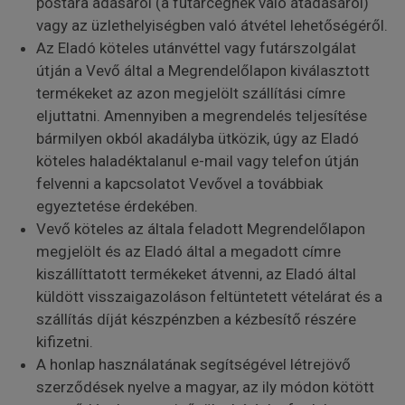
postára adásáról (a futárcégnek való átadásáról)
vagy az üzlethelyiségben való átvétel lehetőségéről.
Az Eladó köteles utánvéttel vagy futárszolgálat
útján a Vevő által a Megrendelőlapon kiválasztott
termékeket az azon megjelölt szállítási címre
eljuttatni. Amennyiben a megrendelés teljesítése
bármilyen okból akadályba ütközik, úgy az Eladó
köteles haladéktalanul e-mail vagy telefon útján
felvenni a kapcsolatot Vevővel a továbbiak
egyeztetése érdekében.
Vevő köteles az általa feladott Megrendelőlapon
megjelölt és az Eladó által a megadott címre
kiszállíttatott termékeket átvenni, az Eladó által
küldött visszaigazoláson feltüntetett vételárat és a
szállítás díját készpénzben a kézbesítő részére
kifizetni.
A honlap használatának segítségével létrejövő
szerződések nyelve a magyar, az ily módon kötött