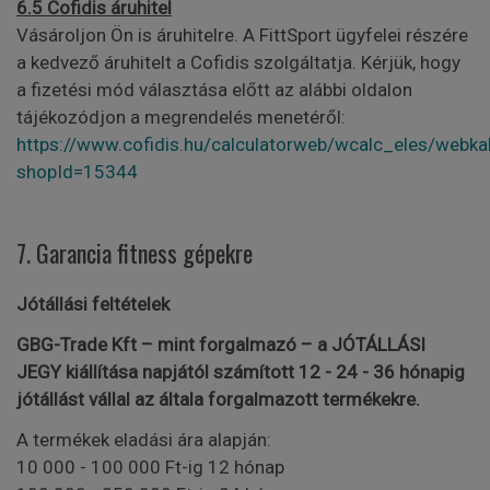
6.5 Cofidis áruhitel
Vásároljon Ön is áruhitelre. A FittSport ügyfelei részére
a kedvező áruhitelt a Cofidis szolgáltatja. Kérjük, hogy
a fizetési mód választása előtt az alábbi oldalon
tájékozódjon a megrendelés menetéről:
https://www.cofidis.hu/calculatorweb/wcalc_eles/webkal
shopId=15344
7. Garancia fitness gépekre
Jótállási feltételek
GBG-Trade Kft – mint forgalmazó – a JÓTÁLLÁSI
JEGY kiállítása napjától számított 12 - 24 - 36 hónapig
jótállást vállal az általa forgalmazott termékekre.
A termékek eladási ára alapján:
10 000 - 100 000 Ft-ig 12 hónap