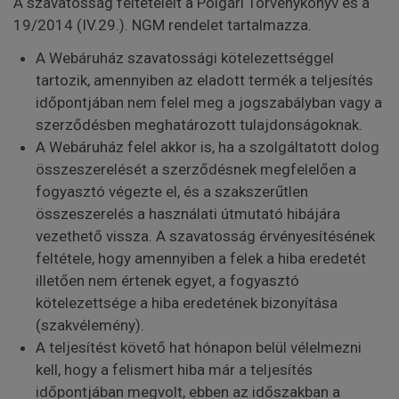
A szavatosság feltételeit a Polgári Törvénykönyv és a
19/2014 (IV.29.). NGM rendelet tartalmazza.
A Webáruház szavatossági kötelezettséggel
tartozik, amennyiben az eladott termék a teljesítés
időpontjában nem felel meg a jogszabályban vagy a
szerződésben meghatározott tulajdonságoknak.
A Webáruház felel akkor is, ha a szolgáltatott dolog
összeszerelését a szerződésnek megfelelően a
fogyasztó végezte el, és a szakszerűtlen
összeszerelés a használati útmutató hibájára
vezethető vissza. A szavatosság érvényesítésének
feltétele, hogy amennyiben a felek a hiba eredetét
illetően nem értenek egyet, a fogyasztó
kötelezettsége a hiba eredetének bizonyítása
(szakvélemény).
A teljesítést követő hat hónapon belül vélelmezni
kell, hogy a felismert hiba már a teljesítés
időpontjában megvolt, ebben az időszakban a