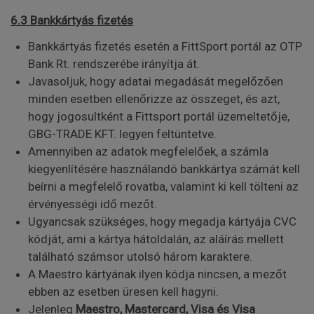
6.3 Bankkártyás fizetés
Bankkártyás fizetés esetén a FittSport portál az OTP
Bank Rt. rendszerébe irányítja át.
Javasoljuk, hogy adatai megadását megelőzően
minden esetben ellenőrizze az összeget, és azt,
hogy jogosultként a Fittsport portál üzemeltetője,
GBG-TRADE KFT. legyen feltüntetve.
Amennyiben az adatok megfelelőek, a számla
kiegyenlítésére használandó bankkártya számát kell
beírni a megfelelő rovatba, valamint ki kell tölteni az
érvényességi idő mezőt.
Ugyancsak szükséges, hogy megadja kártyája CVC
kódját, ami a kártya hátoldalán, az aláírás mellett
található számsor utolsó három karaktere.
A Maestro kártyának ilyen kódja nincsen, a mezőt
ebben az esetben üresen kell hagyni.
Jelenleg
Maestro, Mastercard, Visa és Visa