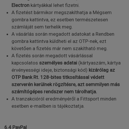
Electron
kártyákkal lehet fizetni.
A fizetést bármikor megszakíthatja a Mégsem
gombra kattintva, ez esetben természetesen
számláját sem terhelik meg.
A vásárlás során megadott adatokat a Rendben
gombra kattintva küldheti el az OTP-nek, ezt
követően a fizetés már nem szakítható meg.
A fizetés során megadott vásárlással
kapcsolatos
személyes adatai
(kártyaszám, kártya
érvényességi ideje, biztonsági kód)
kizárólag az
OTP Bank Rt. 128-bites titkosítással védett
szerverén kerülnek rögzítésre, azt semmilyen más
számítógépes rendszer nem tárolhatja.
A tranzakcióról eredményéről a Fittsport minden
esetben e-mailben is tájékoztatja.
6.4 PayPal