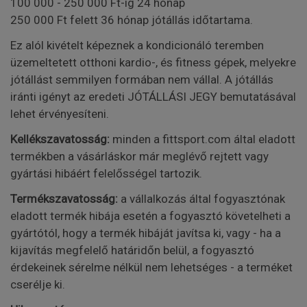
100 000 - 250 000 Ft-ig 24 hónap
250 000 Ft felett 36 hónap jótállás időtartama.
Ez alól kivételt képeznek a kondicionáló teremben
üzemeltetett otthoni kardio-, és fitness gépek, melyekre
jótállást semmilyen formában nem vállal. A jótállás
iránti igényt az eredeti JÓTÁLLÁSI JEGY bemutatásával
lehet érvényesíteni.
Kellékszavatosság:
minden a fittsport.com által eladott
termékben a vásárláskor már meglévő rejtett vagy
gyártási hibáért felelősségel tartozik.
Termékszavatosság:
a vállalkozás által fogyasztónak
eladott termék hibája esetén a fogyasztó követelheti a
gyártótól, hogy a termék hibáját javítsa ki, vagy - ha a
kijavítás megfelelő határidőn belül, a fogyasztó
érdekeinek sérelme nélkül nem lehetséges - a terméket
cserélje ki.