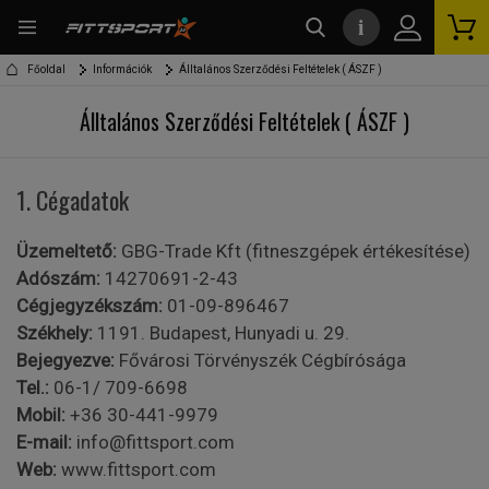
i
kereső
Főoldal
Információk
Álltalános Szerződési Feltételek ( ÁSZF )
Álltalános Szerződési Feltételek ( ÁSZF )
1. Cégadatok
Üzemeltető:
GBG-Trade Kft (fitneszgépek értékesítése)
Adószám:
14270691-2-43
Cégjegyzékszám:
01-09-896467
Székhely:
1191. Budapest, Hunyadi u. 29.
Bejegyezve:
Fővárosi Törvényszék Cégbírósága
Tel.:
06-1/ 709-6698
Mobil:
+36 30-441-9979
E-mail:
info@fittsport.com
Web:
www.fittsport.com