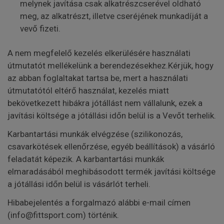
melynek javítása csak alkatrészcserével oldható
meg, az alkatrészt, illetve cseréjének munkadíját a
vevő fizeti.
A nem megfelelő kezelés elkerülésére használati
útmutatót mellékelünk a berendezésekhez.Kérjük, hogy
az abban foglaltakat tartsa be, mert a használati
útmutatótól eltérő használat, kezelés miatt
bekövetkezett hibákra jótállást nem vállalunk, ezek a
javítási költsége a jótállási időn belül is a Vevőt terhelik.
Karbantartási munkák elvégzése (szilikonozás,
csavarkötések ellenőrzése, egyéb beállítások) a vásárló
feladatát képezik. A karbantartási munkák
elmaradásából meghibásodott termék javítási költsége
a jótállási időn belül is vásárlót terheli.
Hibabejelentés a forgalmazó alábbi e-mail címen
(info@fittsport.com) történik.