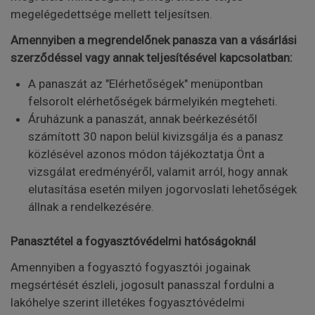
megelégedettsége mellett teljesítsen.
Amennyiben a megrendelőnek panasza van a vásárlási
szerződéssel vagy annak teljesítésével kapcsolatban:
A panaszát az "Elérhetőségek" menüpontban
felsorolt elérhetőségek bármelyikén megteheti.
Áruházunk a panaszát, annak beérkezésétől
számított 30 napon belül kivizsgálja és a panasz
közlésével azonos módon tájékoztatja Önt a
vizsgálat eredményéről, valamit arról, hogy annak
elutasítása esetén milyen jogorvoslati lehetőségek
állnak a rendelkezésére.
Panasztétel a fogyasztóvédelmi hatóságoknál
Amennyiben a fogyasztó fogyasztói jogainak
megsértését észleli, jogosult panasszal fordulni a
lakóhelye szerint illetékes fogyasztóvédelmi