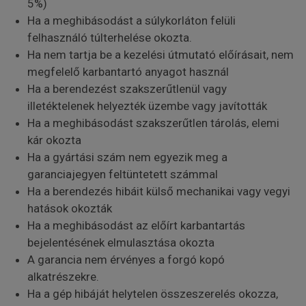
5%)
Ha a meghibásodást a súlykorláton felüli
felhasználó túlterhelése okozta.
Ha nem tartja be a kezelési útmutató előírásait, nem
megfelelő karbantartó anyagot használ
Ha a berendezést szakszerűtlenül vagy
illetéktelenek helyezték üzembe vagy javították
Ha a meghibásodást szakszerűtlen tárolás, elemi
kár okozta
Ha a gyártási szám nem egyezik meg a
garanciajegyen feltüntetett számmal
Ha a berendezés hibáit külső mechanikai vagy vegyi
hatások okozták
Ha a meghibásodást az előírt karbantartás
bejelentésének elmulasztása okozta
A garancia nem érvényes a forgó kopó
alkatrészekre.
Ha a gép hibáját helytelen összeszerelés okozza,