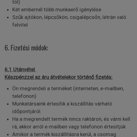
tól)
Két embernél több munkaerő igénylése
Szűk ajtókon, lépcsőkön, csigalépcsőn, létrán való
felvitel
6. Fizetési módok:
6.1 Utánvétel
Készpénzzel az áru átvételekor történő fizetés:
Ön megrendeli a terméket (interneten, e-mailben,
telefonon)
Munkatársaink értesítik a kiszállítás várható
időpontjáról.
Ha a megrendelt termék nincs raktáron, és várni kell
rá, akkor arról e-mailben vagy telefonon értesítjük
Amikor a termék kiszállításra kerül, a csomag