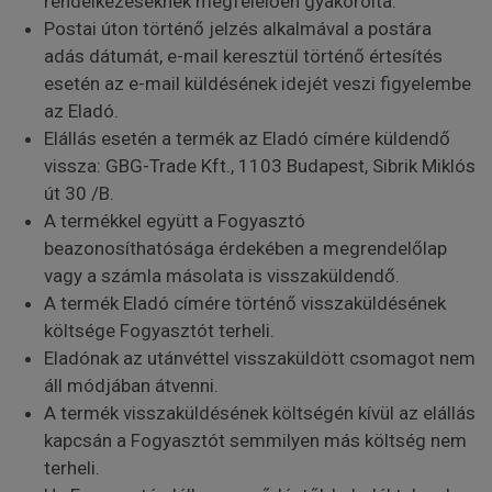
rendelkezéseknek megfelelően gyakorolta.
Postai úton történő jelzés alkalmával a postára
adás dátumát, e-mail keresztül történő értesítés
esetén az e-mail küldésének idejét veszi figyelembe
az Eladó.
Elállás esetén a termék az Eladó címére küldendő
vissza: GBG-Trade Kft., 1103 Budapest, Sibrik Miklós
út 30 /B.
A termékkel együtt a Fogyasztó
beazonosíthatósága érdekében a megrendelőlap
vagy a számla másolata is visszaküldendő.
A termék Eladó címére történő visszaküldésének
költsége Fogyasztót terheli.
Eladónak az utánvéttel visszaküldött csomagot nem
áll módjában átvenni.
A termék visszaküldésének költségén kívül az elállás
kapcsán a Fogyasztót semmilyen más költség nem
terheli.