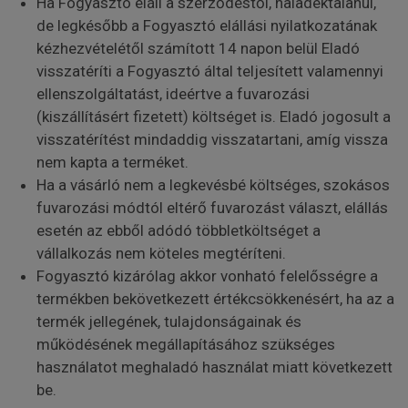
Ha Fogyasztó eláll a szerződéstől, haladéktalanul,
de legkésőbb a Fogyasztó elállási nyilatkozatának
kézhezvételétől számított 14 napon belül Eladó
visszatéríti a Fogyasztó által teljesített valamennyi
ellenszolgáltatást, ideértve a fuvarozási
(kiszállításért fizetett) költséget is. Eladó jogosult a
visszatérítést mindaddig visszatartani, amíg vissza
nem kapta a terméket.
Ha a vásárló nem a legkevésbé költséges, szokásos
fuvarozási módtól eltérő fuvarozást választ, elállás
esetén az ebből adódó többletköltséget a
vállalkozás nem köteles megtéríteni.
Fogyasztó kizárólag akkor vonható felelősségre a
termékben bekövetkezett értékcsökkenésért, ha az a
termék jellegének, tulajdonságainak és
működésének megállapításához szükséges
használatot meghaladó használat miatt következett
be.