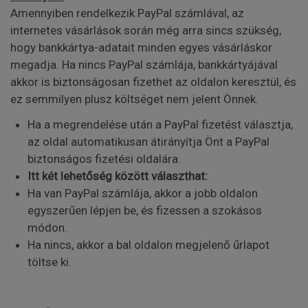
Amennyiben rendelkezik PayPal számlával, az
internetes vásárlások során még arra sincs szükség,
hogy bankkártya-adatait minden egyes vásárláskor
megadja. Ha nincs PayPal számlája, bankkártyájával
akkor is biztonságosan fizethet az oldalon keresztül, és
ez semmilyen plusz költséget nem jelent Önnek.
Ha a megrendelése után a PayPal fizetést választja,
az oldal automatikusan átirányítja Önt a PayPal
biztonságos fizetési oldalára.
Itt két lehetőség között választhat:
Ha van PayPal számlája, akkor a jobb oldalon
egyszerűen lépjen be, és fizessen a szokásos
módon.
Ha nincs, akkor a bal oldalon megjelenő űrlapot
töltse ki.