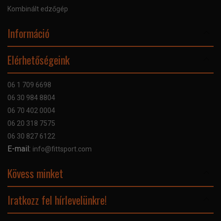
Kombinált edzőgép
Információ
Online Áruhitel
Elérhetőségeink
Bankkártyás fizetés
Szállítás
06 1 709 6698
Garancia
06 30 984 8804
Szerviz hibabejelentő
06 70 402 0004
GYIK
06 20 318 7575
Kapcsolat
06 30 827 6122
Céginformáció
E-mail:
info@fittsport.com
Elismeréseink és díjaink
Adatvédelmi nyilatkozat
Kövess minket
Facebook
Iratkozz fel hírlevelünkre!