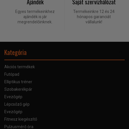
Ajándék
Saját szervízhálózat
Egyes termékeinkhez
Termékeinkre 12 és 24
ajándék is jár
hónapos garanciát
megrendelőinknek.
vállalunk!
Kategória
Akciós termékek
Futópad
Elliptikus tréner
Szobakerékpár
Evezőgép
Lépcsőző gép
Evezőgép
Fitnesz kiegészítő
Pulzusmérő óra