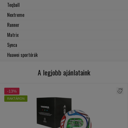
Teqball
Nextreme
Runner
Matrix
Synca
Huawei sportórák
A legjobb ajánlataink
-13%
RAKTÁRON