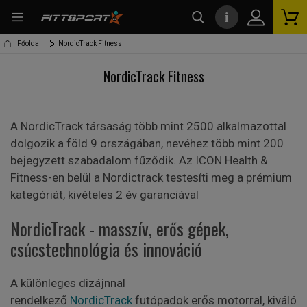
i
kereső
Főoldal
NordicTrack Fitness
NordicTrack Fitness
A NordicTrack társaság több mint 2500 alkalmazottal
dolgozik a föld 9 országában, nevéhez több mint 200
bejegyzett szabadalom fűződik. Az ICON Health &
Fitness-en belül a Nordictrack testesíti meg a prémium
kategóriát, kivételes 2 év garanciával
NordicTrack - masszív, erős gépek,
csúcstechnológia és innováció
A különleges dizájnnal
rendelkező
NordicTrack
futópadok erős motorral, kiváló