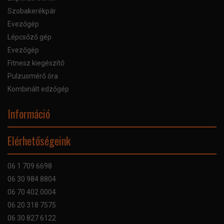
Szobakerékpár
Evezőgép
Lépcsőző gép
Evezőgép
Fitnesz kiegészítő
Pulzusmérő óra
Kombinált edzőgép
Információ
Online Áruhitel
Elérhetőségeink
Bankkártyás fizetés
Szállítás
06 1 709 6698
Garancia
06 30 984 8804
Szerviz hibabejelentő
06 70 402 0004
GYIK
06 20 318 7575
Kapcsolat
06 30 827 6122