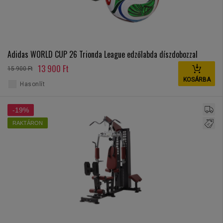
Adidas WORLD CUP 26 Trionda League edzőlabda díszdobozzal
13 900 Ft
15 900 Ft
KOSÁRBA
Hasonlít
-19%
RAKTÁRON