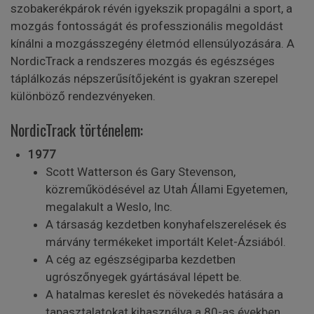
szobakerékpárok révén igyekszik propagálni a sport, a
mozgás fontosságát és professzionális megoldást
kínálni a mozgásszegény életmód ellensúlyozására. A
NordicTrack a rendszeres mozgás és egészséges
táplálkozás népszerűsítőjeként is gyakran szerepel
különböző rendezvényeken.
NordicTrack történelem:
1977
Scott Watterson és Gary Stevenson,
közreműködésével az Utah Állami Egyetemen,
megalakult a Weslo, Inc.
A társaság kezdetben konyhafelszerelések és
márvány termékeket importált Kelet-Ázsiából.
A cég az egészségiparba kezdetben
ugrószőnyegek gyártásával lépett be.
A hatalmas kereslet és növekedés hatására a
tapasztalatokat kihasználva a 80-as években