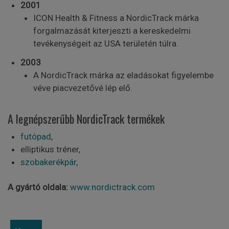
2001
ICON Health & Fitness a NordicTrack márka
forgalmazását kiterjeszti a kereskedelmi
tevékenységeit az USA területén túlra.
2003
A NordicTrack márka az eladásokat figyelembe
véve piacvezetővé lép elő.
A legnépszerűbb NordicTrack termékek
futópad
,
elliptikus tréner,
szobakerékpár
,
A gyártó oldala:
www.nordictrack.com