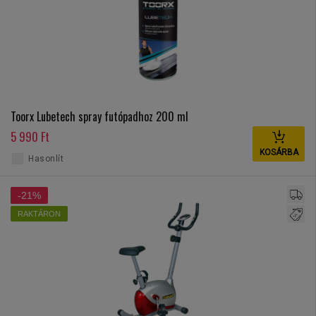
Toorx Lubetech spray futópadhoz 200 ml
5 990 Ft
KOSÁRBA
Hasonlít
-21%
RAKTÁRON