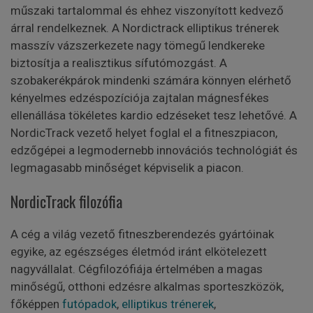
műszaki tartalommal és ehhez viszonyított kedvező
árral rendelkeznek. A Nordictrack elliptikus trénerek
masszív vázszerkezete nagy tömegű lendkereke
biztosítja a realisztikus sífutómozgást. A
szobakerékpárok mindenki számára könnyen elérhető
kényelmes edzéspozíciója zajtalan mágnesfékes
ellenállása tökéletes kardio edzéseket tesz lehetővé. A
NordicTrack vezető helyet foglal el a fitneszpiacon,
edzőgépei a legmodernebb innovációs technológiát és
legmagasabb minőséget képviselik a piacon.
NordicTrack filozófia
A cég a világ vezető fitneszberendezés gyártóinak
egyike, az egészséges életmód iránt elkötelezett
nagyvállalat. Cégfilozófiája értelmében a magas
minőségű, otthoni edzésre alkalmas sporteszközök,
főképpen
futópadok
,
elliptikus trénerek
,