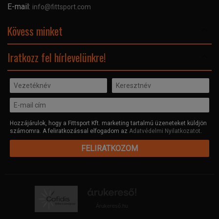
Céginformáció
E-mail:
info@fittsport.com
Elismeréseink és díjaink
Adatvédelmi nyilatkozat
Kövess minket
Facebook
Iratkozz fel hírlevelünkre!
Hozzájárulok, hogy a Fittsport Kft. marketing tartalmú üzeneteket küldjön
számomra. A feliratkozással elfogadom az
Adatvédelmi Nyilatkozatot
.
FELIRATKOZOM
Árukereső.hu