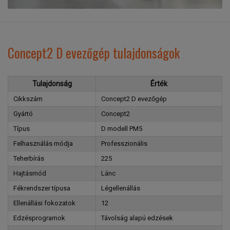
Concept2 D evezőgép tulajdonságok
Tulajdonság
Érték
Cikkszám
Concept2 D evezőgép
Gyártó
Concept2
Típus
D modell PM5
Felhasználás módja
Professzionális
Teherbírás
225
Hajtásmód
Lánc
Fékrendszer típusa
Légellenállás
Ellenállási fokozatok
12
Edzésprogramok
Távolság alapú edzések