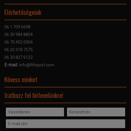
Online Áruhitel
Elérhetőségeink
Bankkártyás fizetés
Szállítás
06 1 709 6698
Garancia
06 30 984 8804
Szerviz hibabejelentő
06 70 402 0004
GYIK
06 20 318 7575
Kapcsolat
06 30 827 6122
Céginformáció
E-mail:
info@fittsport.com
Elismeréseink és díjaink
Adatvédelmi nyilatkozat
Kövess minket
Facebook
Iratkozz fel hírlevelünkre!