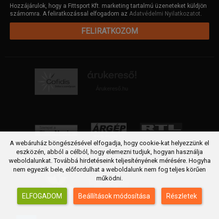
Hozzájárulok, hogy a Fittsport Kft. marketing tartalmú üzeneteket küldjön
számomra. A feliratkozással elfogadom az
Adatvédelmi Nyilatkozatot
.
FELIRATKOZOM
Árukereső.hu
A webáruház böngészésével elfogadja, hogy cookie-kat helyezzünk el
eszközén, abból a célból, hogy elemezni tudjuk, hogyan használja
weboldalunkat. Továbbá hirdetéseink teljesítényének mérésére. Hogyha
nem egyezik bele, előfordulhat a weboldalunk nem fog teljes körűen
működni.
ELFOGADOM
Beállítások módosítása
Részletek