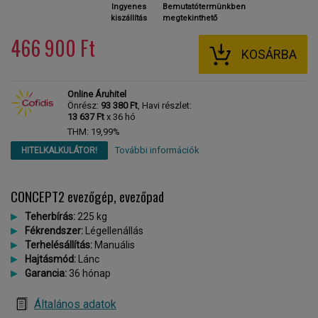
Ingyenes
Bemutatótermünkben
kiszállítás
megtekinthető
466 900 Ft
KOSÁRBA
Online Áruhitel
Önrész:
93 380 Ft
, Havi részlet:
13 637 Ft
x 36 hó
THM: 19,99%
További információk
HITELKALKULÁTOR!
CONCEPT2 evezőgép, evezőpad
Teherbírás:
225 kg
Fékrendszer:
Légellenállás
Terhelésállítás:
Manuális
Hajtásmód:
Lánc
Garancia:
36 hónap
Általános adatok