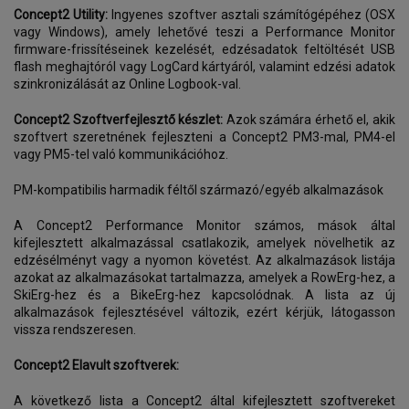
Concept2 Utility:
Ingyenes szoftver asztali számítógépéhez (OSX
vagy Windows), amely lehetővé teszi a Performance Monitor
firmware-frissítéseinek kezelését, edzésadatok feltöltését USB
flash meghajtóról vagy LogCard kártyáról, valamint edzési adatok
szinkronizálását az Online Logbook-val.
Concept2 Szoftverfejlesztő készlet:
Azok számára érhető el, akik
szoftvert szeretnének fejleszteni a Concept2 PM3-mal, PM4-el
vagy PM5-tel való kommunikációhoz.
PM-kompatibilis harmadik féltől származó/egyéb alkalmazások
A Concept2 Performance Monitor számos, mások által
kifejlesztett alkalmazással csatlakozik, amelyek növelhetik az
edzésélményt vagy a nyomon követést. Az alkalmazások listája
azokat az alkalmazásokat tartalmazza, amelyek a RowErg-hez, a
SkiErg-hez és a BikeErg-hez kapcsolódnak. A lista az új
alkalmazások fejlesztésével változik, ezért kérjük, látogasson
vissza rendszeresen.
Concept2 Elavult szoftverek:
A következő lista a Concept2 által kifejlesztett szoftvereket