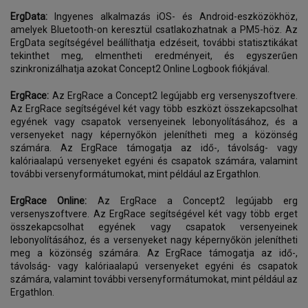
ErgData:
Ingyenes alkalmazás iOS- és Android-eszközökhöz,
amelyek Bluetooth-on keresztül csatlakozhatnak a PM5-höz. Az
ErgData segítségével beállíthatja edzéseit, további statisztikákat
tekinthet meg, elmentheti eredményeit, és egyszerűen
szinkronizálhatja azokat Concept2 Online Logbook fiókjával.
ErgRace:
Az ErgRace a Concept2 legújabb erg versenyszoftvere.
Az ErgRace segítségével két vagy több eszközt összekapcsolhat
egyének vagy csapatok versenyeinek lebonyolításához, és a
versenyeket nagy képernyőkön jelenítheti meg a közönség
számára. Az ErgRace támogatja az idő-, távolság- vagy
kalóriaalapú versenyeket egyéni és csapatok számára, valamint
további versenyformátumokat, mint például az Ergathlon.
ErgRace Online:
Az ErgRace a Concept2 legújabb erg
versenyszoftvere. Az ErgRace segítségével két vagy több erget
összekapcsolhat egyének vagy csapatok versenyeinek
lebonyolításához, és a versenyeket nagy képernyőkön jelenítheti
meg a közönség számára. Az ErgRace támogatja az idő-,
távolság- vagy kalóriaalapú versenyeket egyéni és csapatok
számára, valamint további versenyformátumokat, mint például az
Ergathlon.