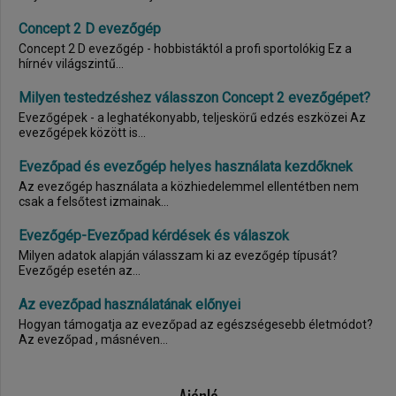
Concept 2 D evezőgép
Concept 2 D evezőgép - hobbistáktól a profi sportolókig Ez a
hírnév világszintű...
Milyen testedzéshez válasszon Concept 2 evezőgépet?
Evezőgépek - a leghatékonyabb, teljeskörű edzés eszközei Az
evezőgépek között is...
Evezőpad és evezőgép helyes használata kezdőknek
Az evezőgép használata a közhiedelemmel ellentétben nem
csak a felsőtest izmainak...
Evezőgép-Evezőpad kérdések és válaszok
Milyen adatok alapján válasszam ki az evezőgép típusát?
Evezőgép esetén az...
Az evezőpad használatának előnyei
Hogyan támogatja az evezőpad az egészségesebb életmódot?
Az evezőpad , másnéven...