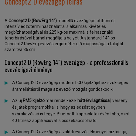
Concept2 D evezőgép leírás
A
Concept2 D (RowErg 14")
modellű evezőgépe otthoni és
intenzív edzőtermi használatra is alkalmas. Kivételes
megbízhatóságával és 225 kg-os maximális felhasználói
teherbírásával bárhol megállja a helyét. A standard 14"-os
Concept2 RowErg evezős ergométer ülő magassága a talajtól
számítva 36 cm.
Concept2 D (RowErg 14") evezőgép - a professzionális
evezés igazi élménye
A Concept2 D evezőgép modern LCD kijelzőjéhez szükséges
áramellátásról maga az evező mozgás gondoskodik.
Az új
PM5 kijelző
már rendelkezik
háttérvilágítással
, verseny
és játék programokkal is, hogy az edzést egyben
szórakozássá is tegye. Bluetooth kapcsolata révén több, mint
40 fitnesz applikációval is összekapcsolható.
A Concept2 D evezőgép a valódi evezés élményét biztosítja,