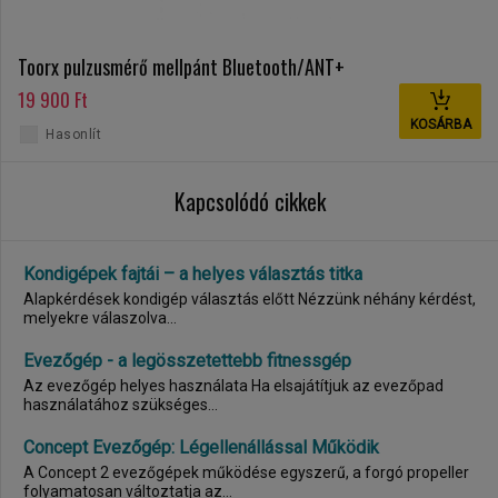
Toorx pulzusmérő mellpánt Bluetooth/ANT+
19 900 Ft
KOSÁRBA
Hasonlít
Kapcsolódó cikkek
Kondigépek fajtái – a helyes választás titka
Alapkérdések kondigép választás előtt Nézzünk néhány kérdést,
melyekre válaszolva...
Evezőgép - a legösszetettebb fitnessgép
Az evezőgép helyes használata Ha elsajátítjuk az evezőpad
használatához szükséges...
Concept Evezőgép: Légellenállással Működik
A Concept 2 evezőgépek működése egyszerű, a forgó propeller
folyamatosan változtatja az...