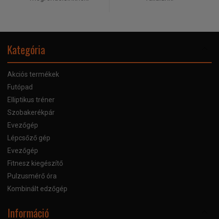
Kategória
Akciós termékek
Futópad
Elliptikus tréner
Szobakerékpár
Evezőgép
Lépcsőző gép
Evezőgép
Fitnesz kiegészítő
Pulzusmérő óra
Kombinált edzőgép
Információ