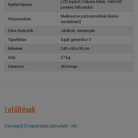
LCD kijelző ( fekete-fehér, 160x160
Kijelző típusa
pixeles felbontás)
Mellkasövi pulzusmérővel (külön
Pulzusmérés
rendelhető)
Extra funkciók
Játékok, versenyek
Tápellátás
Saját generátor V
Méretek
240 x 60 x 90 cm
Súly
27 kg
Garancia
36 hónap
Letöltések
Concept2 D Használati útmutató - HU