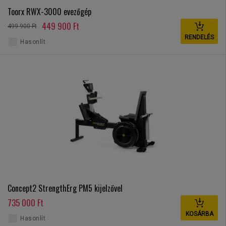
Toorx RWX-3000 evezőgép
449 900 Ft
499 900 Ft
RENDELÉS
Hasonlít
Concept2 StrengthErg PM5 kijelzővel
735 000 Ft
KOSÁRBA
Hasonlít