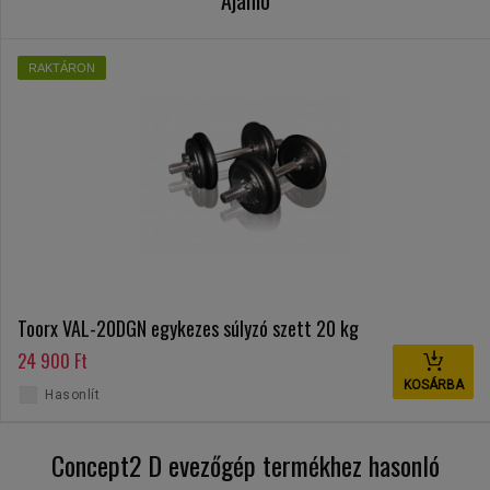
Ajánló
RAKTÁRON
Toorx VAL-20DGN egykezes súlyzó szett 20 kg
24 900 Ft
KOSÁRBA
Hasonlít
Concept2 D evezőgép termékhez hasonló