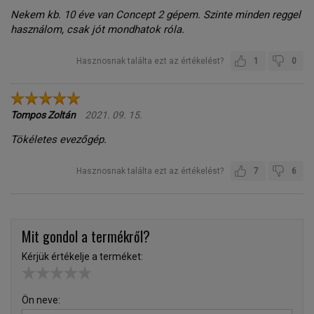
Nekem kb. 10 éve van Concept 2 gépem. Szinte minden reggel
használom, csak jót mondhatok róla.
Hasznosnak találta ezt az értékelést?
1
0
Tompos Zoltán
2021. 09. 15.
Tökéletes evezőgép.
Hasznosnak találta ezt az értékelést?
7
6
Mit gondol a termékről?
Kérjük értékelje a terméket:
Ön neve: