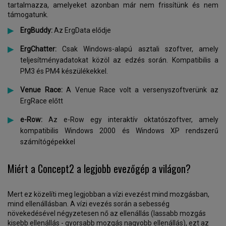
tartalmazza, amelyeket azonban már nem frissítünk és nem
támogatunk.
ErgBuddy:
Az ErgData elődje
ErgChatter:
Csak Windows-alapú asztali szoftver, amely
teljesítményadatokat közöl az edzés során. Kompatibilis a
PM3 és PM4 készülékekkel.
Venue Race:
A Venue Race volt a versenyszoftverünk az
ErgRace előtt
e-Row:
Az e-Row egy interaktív oktatószoftver, amely
kompatibilis Windows 2000 és Windows XP rendszerű
számítógépekkel
Miért a Concept2 a legjobb evezőgép a világon?
Mert ez közelíti meg legjobban a vízi evezést mind mozgásban,
mind ellenállásban. A vízi evezés során a sebesség
növekedésével négyzetesen nő az ellenállás (lassabb mozgás
kisebb ellenállás - gyorsabb mozgás nagyobb ellenállás), ezt az