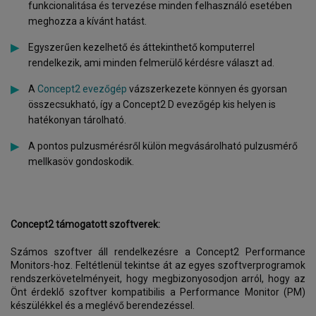
funkcionalitása és tervezése minden felhasználó esetében
meghozza a kívánt hatást.
Egyszerűen kezelhető és áttekinthető komputerrel
rendelkezik, ami minden felmerülő kérdésre választ ad.
A
Concept2 evezőgép
vázszerkezete könnyen és gyorsan
összecsukható, így a Concept2 D evezőgép kis helyen is
hatékonyan tárolható.
A pontos pulzusmérésről külön megvásárolható pulzusmérő
mellkasöv gondoskodik.
Concept2 támogatott szoftverek:
Számos szoftver áll rendelkezésre a Concept2 Performance
Monitors-hoz. Feltétlenül tekintse át az egyes szoftverprogramok
rendszerkövetelményeit, hogy megbizonyosodjon arról, hogy az
Önt érdeklő szoftver kompatibilis a Performance Monitor (PM)
készülékkel és a meglévő berendezéssel.