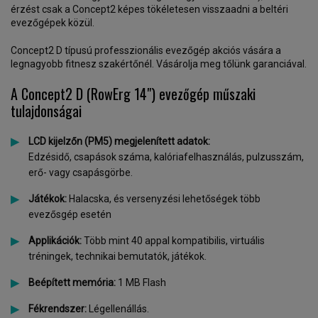
érzést csak a Concept2 képes tökéletesen visszaadni a beltéri
evezőgépek közül.
Concept2 D típusú professzionális evezőgép akciós vására a
legnagyobb fitnesz szakértőnél. Vásárolja meg tőlünk garanciával.
A Concept2 D (RowErg 14") evezőgép műszaki
tulajdonságai
LCD kijelzőn (PM5) megjelenített adatok:
Edzésidő, csapások száma, kalóriafelhasználás, pulzusszám,
erő- vagy csapásgörbe.
Játékok:
Halacska, és versenyzési lehetőségek több
evezősgép esetén
Applikációk:
Több mint 40 appal kompatibilis, virtuális
tréningek, technikai bemutatók, játékok.
Beépített memória:
1 MB Flash
Fékrendszer:
Légellenállás.