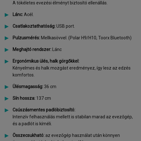
A tökéletes evezési élményt biztosító ellenállás.
Lánc:
Acél.
Csatlakoztathatóság:
USB port.
Pulzusmérés:
Mellkasövvel. (Polar H9/H10, Toorx Bluetooth)
Meghajtó rendszer:
Lánc
Ergonómikus ülés, halk görgőkkel:
Kényelmes és halk mozgást eredményez, így lesz az edzés
komfortos.
Ülésmagasság:
36 cm
Sín hossza:
137 cm
Csúszásmentes padlóbiztosító:
Intenzív felhasználás mellett is stabilan marad az evezőgép,
és a padlót is kíméli.
Összecsukható:
az evezőgép használat után könnyen