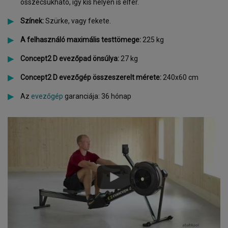
összecsukható, így kis helyen is elfér.
Színek:
Szürke, vagy fekete.
A felhasználó maximális testtömege:
225 kg
Concept2 D evezőpad önsúlya:
27 kg
Concept2 D evezőgép összeszerelt mérete:
240x60 cm
Az
evezőgép
garanciája: 36 hónap