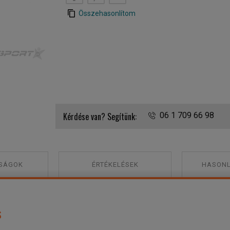
Összehasonlítom
Concept2 alátét szőnyeg
Kérdése van? Segítünk:
06 1 709 66 98
SÁGOK
ÉRTÉKELÉSEK
HASONL
s