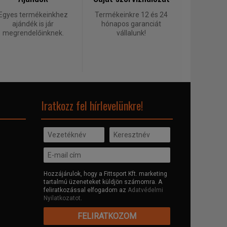
Egyes termékeinkhez
Termékeinkre 12 és 24
ajándék is jár
hónapos garanciát
megrendelőinknek.
vállalunk!
Iratkozz fel hírlevelünkre!
Hozzájárulok, hogy a Fittsport Kft. marketing
tartalmú üzeneteket küldjön számomra. A
feliratkozással elfogadom az
Adatvédelmi
Nyilatkozatot
.
FELIRATKOZOM