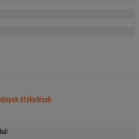
mények étékelések
lső!