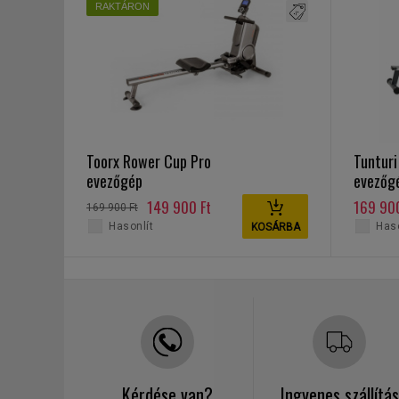
RAKTÁRON
Toorx Rower Cup Pro
Tunturi
evezőgép
evezőg
149 900 Ft
169 900
169 900 Ft
Hasonlít
Haso
KOSÁRBA
Kérdése van?
Ingyenes szállítás