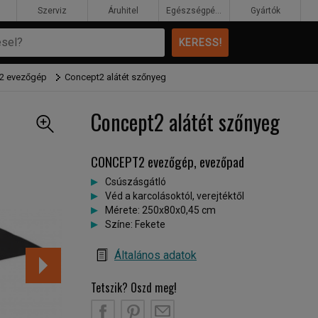
Szerviz
Áruhitel
Egészségpénztár
Gyártók
2 evezőgép
Concept2 alátét szőnyeg
Concept2 alátét szőnyeg
CONCEPT2 evezőgép, evezőpad
Csúszásgátló
Véd a karcolásoktól, verejtéktől
Mérete: 250x80x0,45 cm
Színe: Fekete
Általános adatok
Tetszik? Oszd meg!
B
PT
EM