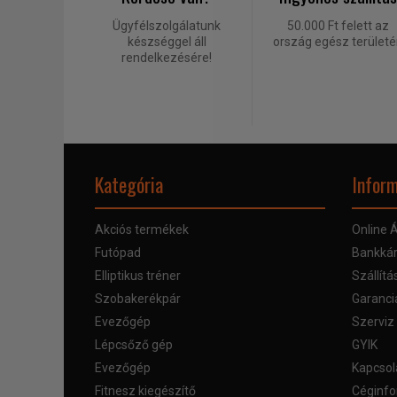
Ügyfélszolgálatunk
50.000 Ft felett az
készséggel áll
ország egész terület
rendelkezésére!
Kategória
Inform
Akciós termékek
Online Á
Futópad
Bankkár
Elliptikus tréner
Szállítá
Szobakerékpár
Garanci
Evezőgép
Szerviz
Lépcsőző gép
GYIK
Evezőgép
Kapcsol
Fitnesz kiegészítő
Céginfo