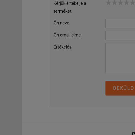
Kérjük értékelje a
terméket:
Ön neve:
Ön email címe:
Értékelés:
BEKÜLD
C