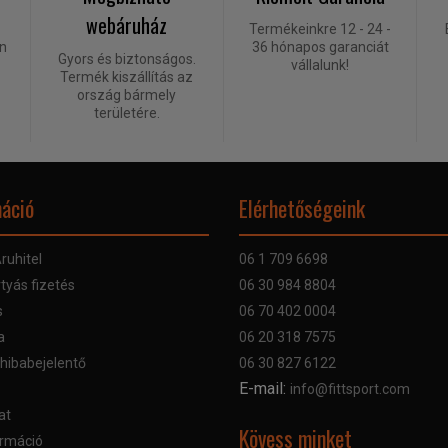
webáruház
Termékeinkre 12 - 24 -
én
36 hónapos garanciát
Gyors és biztonságos.
vállalunk!
Termék kiszállítás az
ország bármely
területére.
áció
Elérhetőségeink
ruhitel
06 1 709 6698
tyás fizetés
06 30 984 8804
s
06 70 402 0004
a
06 20 318 7575
 hibabejelentő
06 30 827 6122
E-mail:
info@fittsport.com
at
Kövess minket
rmáció