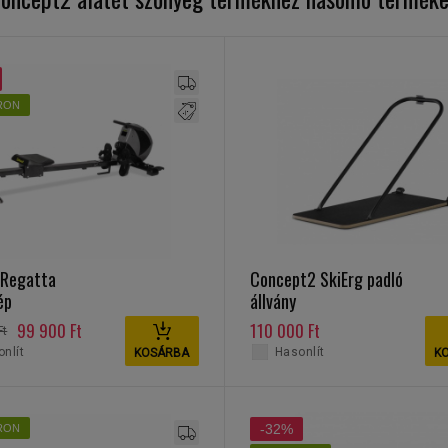
RON
 Regatta
Concept2 SkiErg padló
ép
állvány
99 900 Ft
110 000 Ft
Ft
nlít
Hasonlít
KOSÁRBA
K
-32%
RON