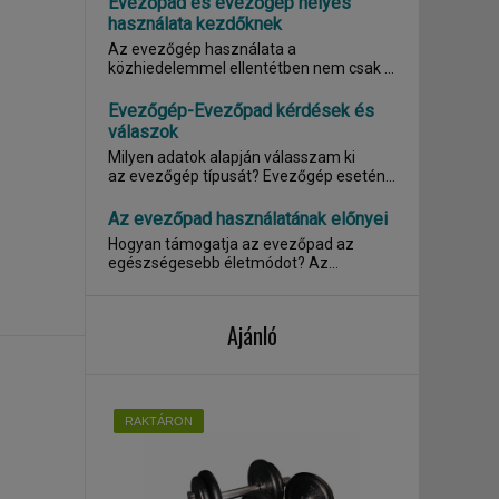
Evezőpad és evezőgép helyes
használata kezdőknek
Az evezőgép használata a
közhiedelemmel ellentétben nem csak a
felsőtest izmainak...
Evezőgép-Evezőpad kérdések és
válaszok
Milyen adatok alapján válasszam ki
az evezőgép típusát? Evezőgép esetén
az...
Az evezőpad használatának előnyei
Hogyan támogatja az evezőpad az
egészségesebb életmódot? Az
evezőpad , másnéven...
Ajánló
RAKTÁRON