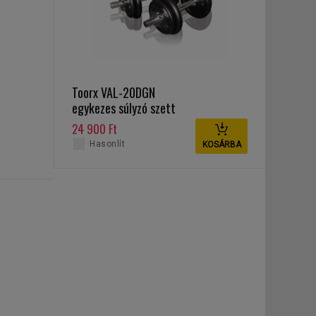
Toorx VAL-20DGN
egykezes súlyzó szett
20 kg
24 900 Ft
Hasonlít
KOSÁRBA