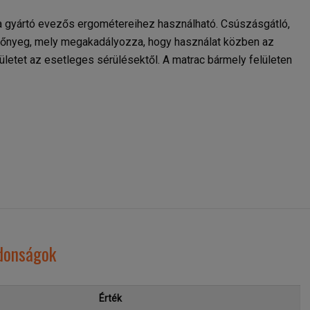
 a gyártó evezős ergométereihez használható. Csúszásgátló,
zőnyeg, mely megakadályozza, hogy használat közben az
ületet az esetleges sérülésektől. A matrac bármely felületen
jdonságok
Érték