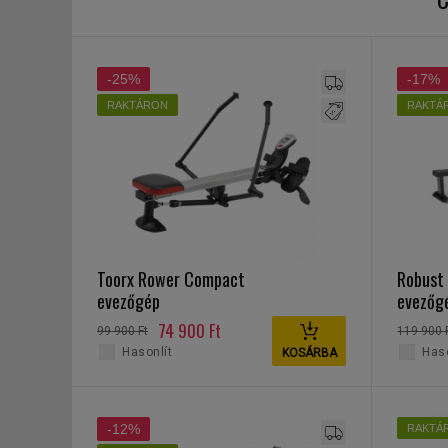
-25%
-17%
RAKTÁRON
RAKTÁ
Toorx Rower Compact
Robust
evezőgép
evezőg
74 900 Ft
99 900 Ft
119 900 
Hasonlít
Haso
KOSÁRBA
-12%
RAKTÁ