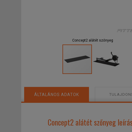
Concept2 alátét szőnyeg
ÁLTALÁNOS ADATOK
TULAJDON
Concept2 alátét szőnyeg leírá