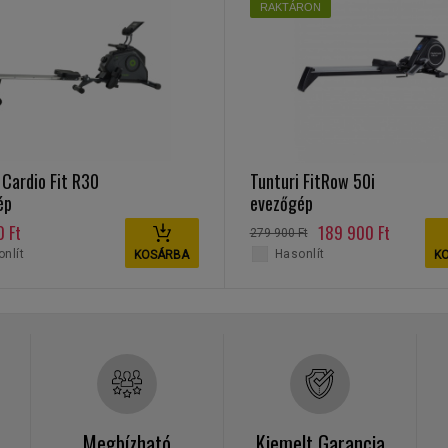
RAKTÁRON
 Cardio Fit R30
Tunturi FitRow 50i
ép
evezőgép
 Ft
189 900 Ft
279 900 Ft
nlít
Hasonlít
KOSÁRBA
K
Megbízható
Kiemelt Garancia