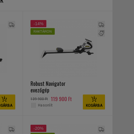
-14%
RAKTÁRON
Robust Navigator
evezőgép
119 900 Ft
139 900 Ft
Hasonlít
OSÁRBA
KOSÁRBA
-20%