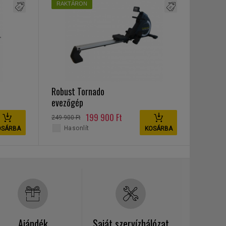
RAKTÁRON
Robust Tornado
evezőgép
199 900 Ft
249 900 Ft
Hasonlít
OSÁRBA
KOSÁRBA
Ajándék
Saját szervízhálózat