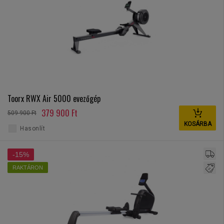
Toorx RWX Air 5000 evezőgép
379 900 Ft
509 900 Ft
KOSÁRBA
Hasonlít
-15%
RAKTÁRON