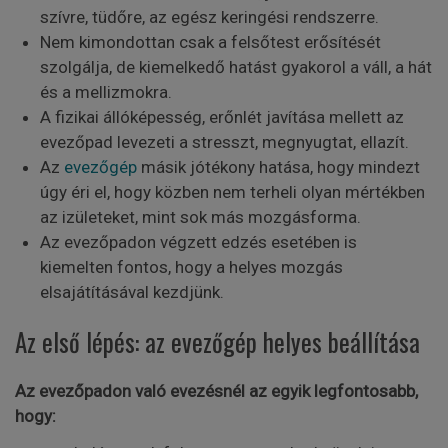
szívre, tüdőre, az egész keringési rendszerre.
Nem kimondottan csak a felsőtest erősítését
szolgálja, de kiemelkedő hatást gyakorol a váll, a hát
és a mellizmokra.
A fizikai állóképesség, erőnlét javítása mellett az
evezőpad levezeti a stresszt, megnyugtat, ellazít.
Az
evezőgép
másik jótékony hatása, hogy mindezt
úgy éri el, hogy közben nem terheli olyan mértékben
az izületeket, mint sok más mozgásforma.
Az evezőpadon végzett edzés esetében is
kiemelten fontos, hogy a helyes mozgás
elsajátításával kezdjünk.
Az első lépés: az evezőgép helyes beállítása
Az evezőpadon való evezésnél az egyik legfontosabb,
hogy: