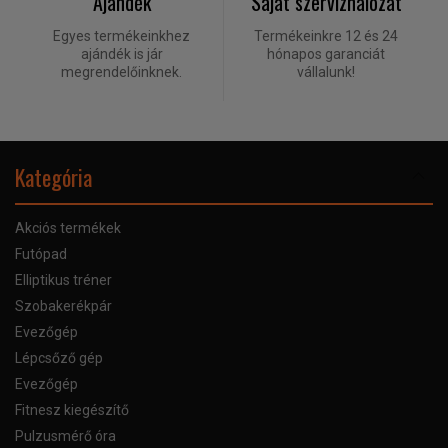
Ajándék
Saját szervízhálózat
Egyes termékeinkhez
Termékeinkre 12 és 24
ajándék is jár
hónapos garanciát
megrendelőinknek.
vállalunk!
Kategória
Akciós termékek
Futópad
Elliptikus tréner
Szobakerékpár
Evezőgép
Lépcsőző gép
Evezőgép
Fitnesz kiegészítő
Pulzusmérő óra