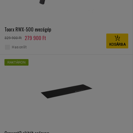
Toorx RWX-500 evezőgép
279 900 Ft
329 900 Ft
KOSÁRBA
Hasonlít
RAKTÁRON