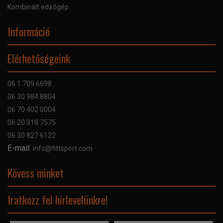
Kombinált edzőgép
Információ
Online Áruhitel
Elérhetőségeink
Bankkártyás fizetés
Szállítás
06 1 709 6698
Garancia
06 30 984 8804
Szerviz hibabejelentő
06 70 402 0004
GYIK
06 20 318 7575
Kapcsolat
06 30 827 6122
Céginformáció
E-mail:
info@fittsport.com
Elismeréseink és díjaink
Adatvédelmi nyilatkozat
Kövess minket
Facebook
Iratkozz fel hírlevelünkre!