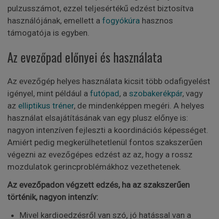
pulzusszámot, ezzel teljesértékű edzést biztosítva
használójának, emellett a
fogyókúra
hasznos
támogatója is egyben.
Az evezőpad előnyei és használata
Az evezőgép helyes használata kicsit több odafigyelést
igényel, mint például a
futópad
, a
szobakerékpár
, vagy
az
elliptikus tréner
, de mindenképpen megéri. A helyes
használat elsajátításának van egy plusz előnye is:
nagyon intenzíven fejleszti a koordinációs képességet.
Amiért pedig megkerülhetetlenül fontos szakszerűen
végezni az evezőgépes edzést az az, hogy a rossz
mozdulatok gerincproblémákhoz vezethetenek.
Az evezőpadon végzett edzés, ha az szakszerűen
történik, nagyon intenzív:
Mivel kardioedzésről van szó, jó hatással van a