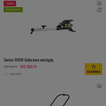
-50%
RAKTÁRON
Tunturi R85W Endurance evezőgép
199 900 Ft
399 900 Ft
KOSÁRBA
Hasonlít