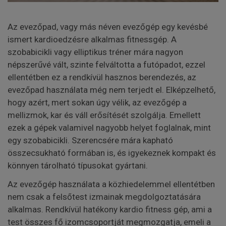
Az evezőpad, vagy más néven evezőgép egy kevésbé
ismert kardioedzésre alkalmas fitnessgép. A
szobabicikli vagy elliptikus tréner mára nagyon
népszerűvé vált, szinte felváltotta a futópadot, ezzel
ellentétben ez a rendkívül hasznos berendezés, az
evezőpad használata még nem terjedt el. Elképzelhető,
hogy azért, mert sokan úgy vélik, az evezőgép a
mellizmok, kar és váll erősítését szolgálja. Emellett
ezek a gépek valamivel nagyobb helyet foglalnak, mint
egy szobabicikli. Szerencsére mára kapható
összecsukható formában is, és igyekeznek kompakt és
könnyen tárolható típusokat gyártani.
Az evezőgép használata a közhiedelemmel ellentétben
nem csak a felsőtest izmainak megdolgoztatására
alkalmas. Rendkívül hatékony kardio fitness gép, ami a
test összes fő izomcsoportját megmozgatja, emeli a