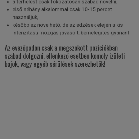
a terhelést csak fokozatosan szabad növelni,
első néhány alkalommal csak 10-15 percet
használjuk,
később ez növelhető, de az edzések elején a kis
intenzitású mozgás javasolt, bemelegítés gyanánt.
Az evezőpadon csak a megszokott pozíciókban
szabad dolgozni, ellenkező esetben komoly izületi
bajok, vagy egyéb sérülések szerezhetők!