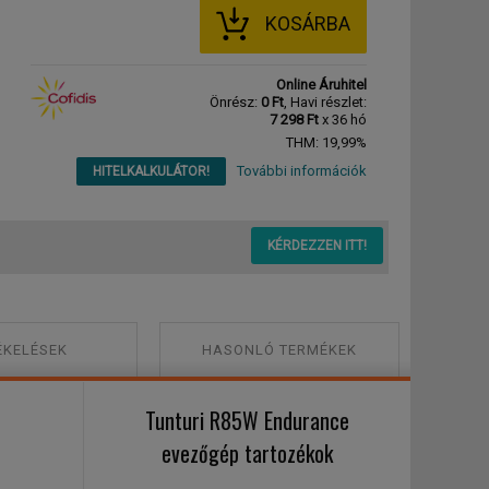
KOSÁRBA
Online Áruhitel
Önrész:
0 Ft
, Havi részlet:
7 298 Ft
x 36 hó
THM: 19,99%
További információk
HITELKALKULÁTOR!
KÉRDEZZEN ITT!
ÉKELÉSEK
HASONLÓ TERMÉKEK
Tunturi R85W Endurance
evezőgép tartozékok