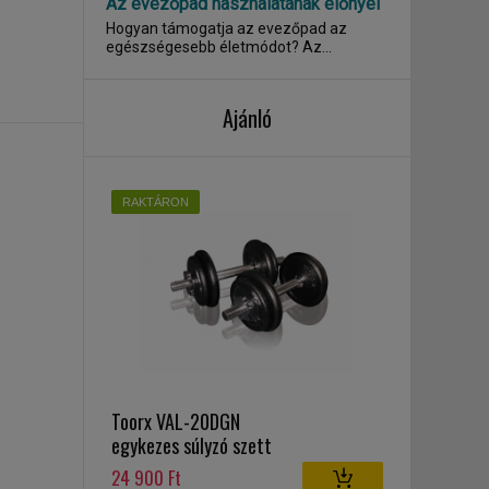
Az evezőpad használatának előnyei
Hogyan támogatja az evezőpad az
egészségesebb életmódot? Az
evezőpad , másnéven...
Ajánló
RAKTÁRON
Toorx VAL-20DGN
egykezes súlyzó szett
20 kg
24 900 Ft