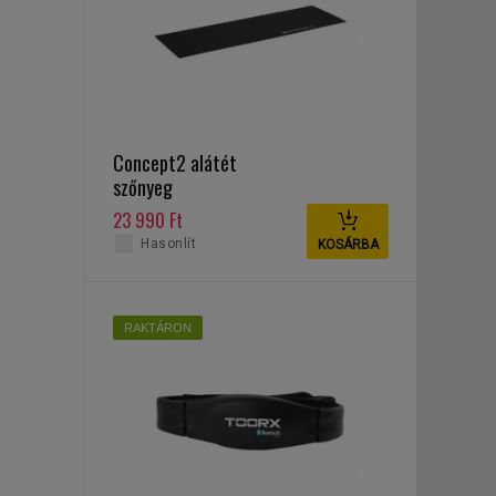
Concept2 alátét
szőnyeg
23 990 Ft
Hasonlít
KOSÁRBA
RAKTÁRON