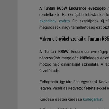
A
Tunturi R85W Endurance evezőgép
m
rendelkezik. Ha Ön újabb kihívásokat
skandináv gyártó
Fit szériájának új t
megoldások, nagy terhelhetőség ezt biz
Milyen előnyökel szolgál a Tunturi 
A
Tunturi R85W
Endurance
evezőgép a
népszerűbb megoldás különleges edzés
mozgó hajó dinamikáját szimulálja. A l
érzetét adja.
Felhajtható
, így tárolása egyszerű. Kedve
legyen. Vásárlás kedvező feltételekkel 
Kérdése esetén keresse
kollégánkat
.