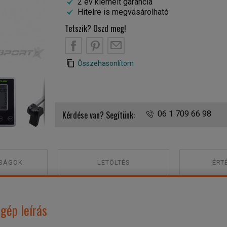
2 év kiemelt garancia
Hitelre is megvásárolható
Tetszik? Oszd meg!
B
PT
EM
Összehasonlítom
Tunturi R85W Endurance evezőgép
Kérdése van? Segítünk:
06 1 709 66 98
SÁGOK
LETÖLTÉS
ÉRT
gép leírás