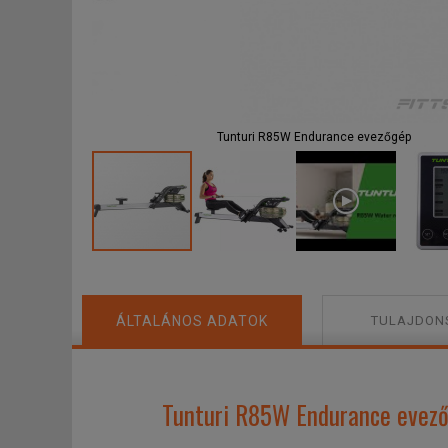
F
Tunturi R85W Endurance evezőgép
ÁLTALÁNOS ADATOK
TULAJDON
Tunturi R85W Endurance evező