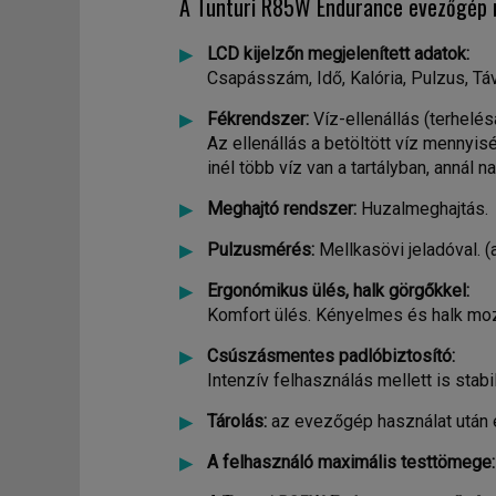
A Tunturi R85W Endurance evezőgép 
LCD kijelzőn megjelenített adatok:
Csapásszám, Idő, Kalória, Pulzus, Tá
Fékrendszer:
Víz-ellenállás (terhelés
Az ellenállás a betöltött víz mennyi
inél több víz van a tartályban, annál n
Meghajtó rendszer:
Huzalmeghajtás.
Pulzusmérés:
Mellkasövi jeladóval. 
Ergonómikus ülés, halk görgőkkel:
Komfort ülés. Kényelmes és halk mo
Csúszásmentes padlóbiztosító:
Intenzív felhasználás mellett is stab
Tárolás:
az evezőgép használat után eg
A felhasználó maximális testtömege: