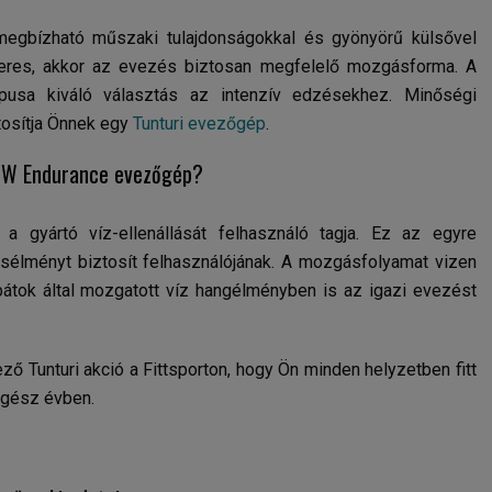
egbízható műszaki tulajdonságokkal és gyönyörű külsővel
 keres, akkor az evezés biztosan megfelelő mozgásforma. A
ípusa kiváló választás az intenzív edzésekhez. Minőségi
tosítja Önnek egy
Tunturi evezőgép
.
R85W Endurance evezőgép?
 gyártó víz-ellenállását felhasználó tagja. Ez az egyre
élményt biztosít felhasználójának. A mozgásfolyamat vizen
apátok által mozgatott víz hangélményben is az igazi evezést
ző Tunturi akció a Fittsporton, hogy Ön minden helyzetben fitt
egész évben.