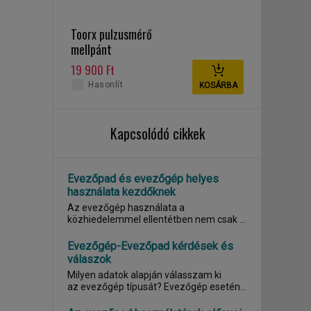
Toorx pulzusmérő
mellpánt
Bluetooth/ANT+
19 900 Ft
Hasonlít
KOSÁRBA
Kapcsolódó cikkek
Evezőpad és evezőgép helyes
használata kezdőknek
Az evezőgép használata a
közhiedelemmel ellentétben nem csak a
felsőtest izmainak...
Evezőgép-Evezőpad kérdések és
válaszok
Milyen adatok alapján válasszam ki
az evezőgép típusát? Evezőgép esetén
az...