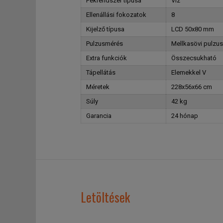
Fékrendszer típusa
Víz
Ellenállási fokozatok
8
Kijelző típusa
LCD 50x80 mm
Pulzusmérés
Mellkasövi pulzus
Extra funkciók
Összecsukható
Tápellátás
Elemekkel V
Méretek
228x56x66 cm
Súly
42 kg
Garancia
24 hónap
Letöltések