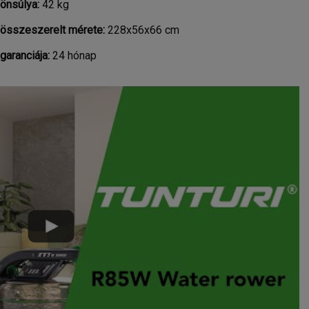
önsúlya:
42 kg
összeszerelt mérete:
228x56x66 cm
aranciája:
24 hónap