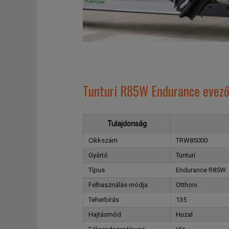
Tunturi R85W Endurance evező
Tulajdonság
Cikkszám
TRW85000
Gyártó
Tunturi
Típus
Endurance R85W
Felhasználás módja
Otthoni
Teherbírás
135
Hajtásmód
Huzal