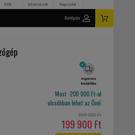
GYIK
Információk
Kapcsolat
Belépés
zőgép
Ingyenes
kiszállítás
Most -200 000 Ft-al
olcsóbban lehet az Öné!
399 900 Ft
199 900 Ft