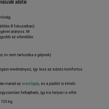
műszaki adatai
volság,
állítás 8 fokozatban).
ségével arányos. M
agyobb az ellenállás.
(az öv nem tartozéka a gépnek)
zgást eredményez, így lesz az edzés komfortos.
ilan marad az
evezőgép
, és a padlót is kíméli.
yszerűen felhajtható, így kis helyen is elfér.
135 kg