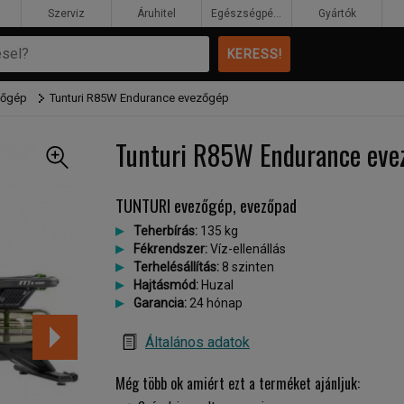
Szerviz
Áruhitel
Egészségpénztár
Gyártók
zőgép
Tunturi R85W Endurance evezőgép
Tunturi R85W Endurance eve
TUNTURI evezőgép, evezőpad
Teherbírás:
135 kg
Fékrendszer:
Víz-ellenállás
Terhelésállítás:
8 szinten
Hajtásmód:
Huzal
Garancia:
24 hónap
Általános adatok
Még több ok amiért ezt a terméket ajánljuk: