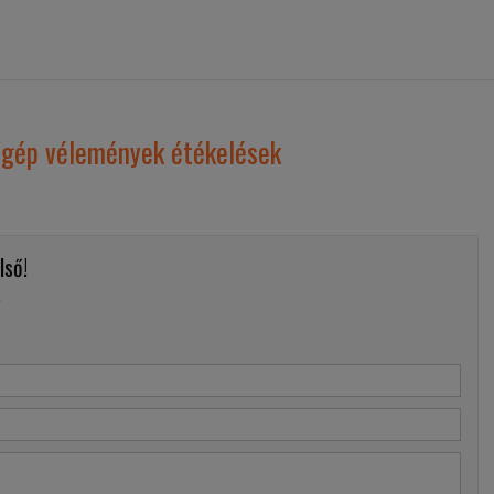
gép vélemények étékelések
lső!