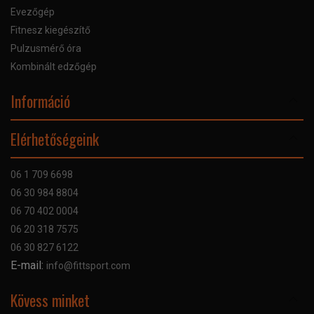
Evezőgép
Fitnesz kiegészítő
Pulzusmérő óra
Kombinált edzőgép
Információ
Online Áruhitel
Elérhetőségeink
Bankkártyás fizetés
Szállítás
06 1 709 6698
Garancia
06 30 984 8804
Szerviz hibabejelentő
06 70 402 0004
GYIK
06 20 318 7575
Kapcsolat
06 30 827 6122
Céginformáció
E-mail:
info@fittsport.com
Elismeréseink és díjaink
Adatvédelmi nyilatkozat
Kövess minket