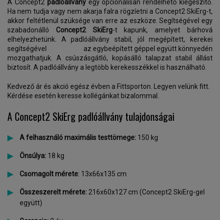
A Concept2
padlóállvány
egy opcionálisan rendelhető kiegészítő.
Ha nem tudja vagy nem akarja falra rögzíetni a Concept2 SkiErg-t,
akkor feltétlenül szüksége van erre az eszköze. Segítségével egy
szabadonálló
Concept2 SkiErg
-t kapunk, amelyet bárhová
elhelyezhetünk. A padlóállvány stabil, jól megépített, kerekei
segítségével
az egybeépített géppel együtt
könnyedén
mozgathatjuk. A csúszásgátló, kopásálló talapzat stabil állást
biztosít. A padlóállvány a legtöbb kerekesszékkel is használható.
Kedvező ár és akció egész évben a Fittsporton. Legyen velünk fitt.
Kérdése esetén keresse kollégánkat bizalommal.
A Concept2 SkiErg padlóállvány tulajdonságai
A felhasználó maximális testtömege:
150 kg
Önsúlya:
18 kg
Csomagolt mérete
: 13x66x135 cm
Összeszerelt mérete:
216x60x127 cm (Concept2 SkiErg-gel
együtt)