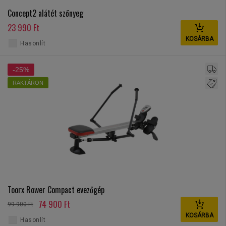
Concept2 alátét szőnyeg
23 990 Ft
KOSÁRBA
Hasonlít
-25%
RAKTÁRON
Toorx Rower Compact evezőgép
74 900 Ft
99 900 Ft
KOSÁRBA
Hasonlít