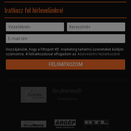
Facebook
Iratkozz fel hírlevelünkre!
Hozzájárulok, hogy a Fittsport Kft. marketing tartalmú üzeneteket küldjön
számomra. A feliratkozással elfogadom az
Adatvédelmi Nyilatkozatot
.
FELIRATKOZOM
Árukereső.hu