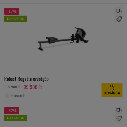
-17%
RAKTÁRON
Robust Regatta evezőgép
99 900 Ft
119 900 Ft
KOSÁRBA
Hasonlít
-32%
RAKTÁRON