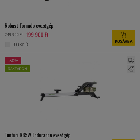
Robust Tornado evezőgép
199 900 Ft
249 900 Ft
KOSÁRBA
Hasonlít
-50%
RAKTÁRON
Tunturi R85W Endurance evezőgép