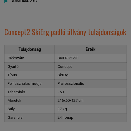
Garancia:
2 év
Concept2 SkiErg padló állvány tulajdonságok
Tulajdonság
Érték
Cikkszám
SKIERG2720
Gyártó
Concept
Típus
SkiErg
Felhasználás módja
Professzionális
Teherbírás
150
Méretek
216x60x127 cm
Súly
37 kg
Garancia
24 hónap