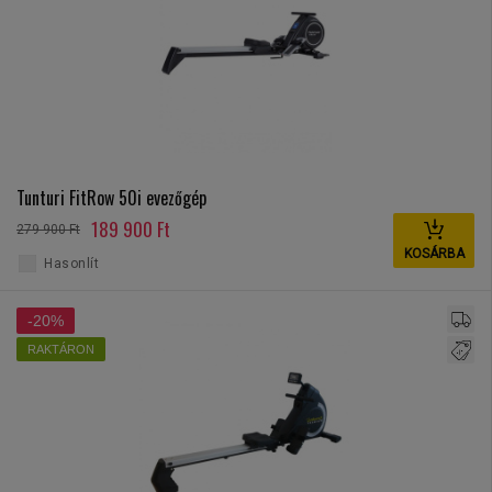
Tunturi FitRow 50i evezőgép
189 900 Ft
279 900 Ft
KOSÁRBA
Hasonlít
-20%
RAKTÁRON