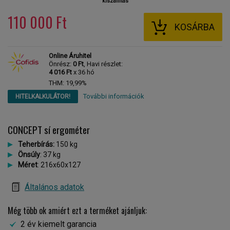
kiszállítás
110 000 Ft
KOSÁRBA
Online Áruhitel
Önrész:
0 Ft
, Havi részlet:
4 016 Ft
x 36 hó
THM: 19,99%
További információk
HITELKALKULÁTOR!
CONCEPT sí ergométer
Teherbírás:
150 kg
Önsúly
: 37 kg
Méret
: 216x60x127
Általános adatok
Még több ok amiért ezt a terméket ajánljuk:
2 év kiemelt garancia