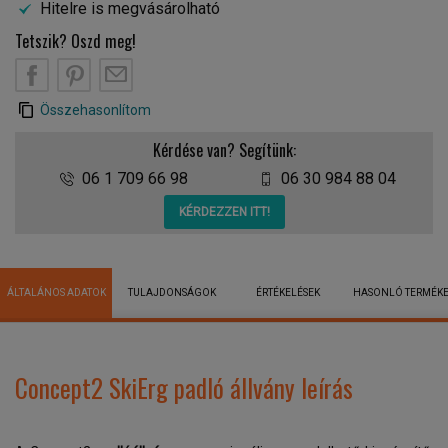
Hitelre is megvásárolható
Tetszik? Oszd meg!
Összehasonlítom
Kérdése van? Segítünk:
06 1 709 66 98
06 30 984 88 04
KÉRDEZZEN ITT!
ÁLTALÁNOS ADATOK
TULAJDONSÁGOK
ÉRTÉKELÉSEK
HASONLÓ TERMÉK
Concept2 SkiErg padló állvány leírás