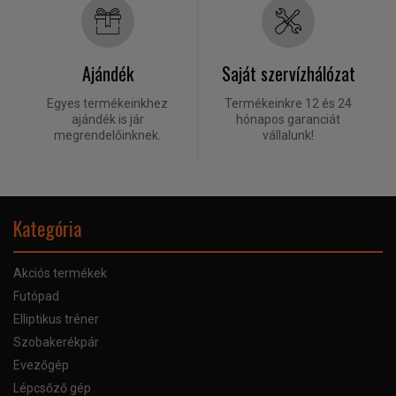
Ajándék
Saját szervízhálózat
Egyes termékeinkhez
Termékeinkre 12 és 24
ajándék is jár
hónapos garanciát
megrendelőinknek.
vállalunk!
Kategória
Akciós termékek
Futópad
Elliptikus tréner
Szobakerékpár
Evezőgép
Lépcsőző gép