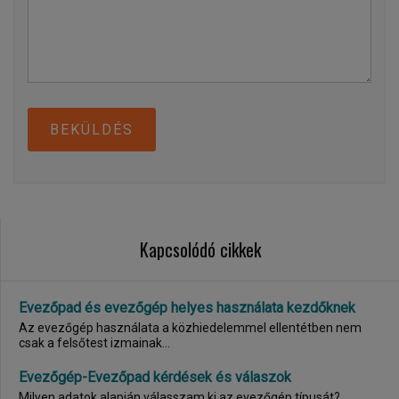
BEKÜLDÉS
Kapcsolódó cikkek
Evezőpad és evezőgép helyes használata kezdőknek
Az evezőgép használata a közhiedelemmel ellentétben nem
csak a felsőtest izmainak...
Evezőgép-Evezőpad kérdések és válaszok
Milyen adatok alapján válasszam ki az evezőgép típusát?