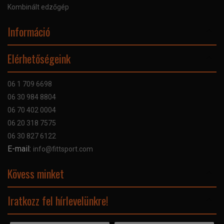
Kombinált edzőgép
Információ
Online Áruhitel
Elérhetőségeink
Bankkártyás fizetés
Szállítás
06 1 709 6698
Garancia
06 30 984 8804
Szerviz hibabejelentő
06 70 402 0004
GYIK
06 20 318 7575
Kapcsolat
06 30 827 6122
Céginformáció
E-mail:
info@fittsport.com
Elismeréseink és díjaink
Adatvédelmi nyilatkozat
Kövess minket
Facebook
Iratkozz fel hírlevelünkre!