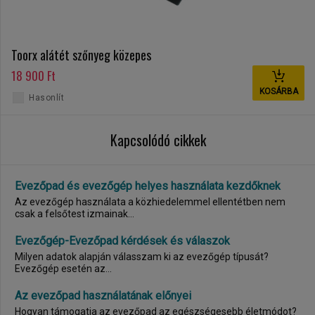
Toorx alátét szőnyeg közepes
18 900 Ft
KOSÁRBA
Hasonlít
Kapcsolódó cikkek
Evezőpad és evezőgép helyes használata kezdőknek
Az evezőgép használata a közhiedelemmel ellentétben nem
csak a felsőtest izmainak...
Evezőgép-Evezőpad kérdések és válaszok
Milyen adatok alapján válasszam ki az evezőgép típusát?
Evezőgép esetén az...
Az evezőpad használatának előnyei
Hogyan támogatja az evezőpad az egészségesebb életmódot?