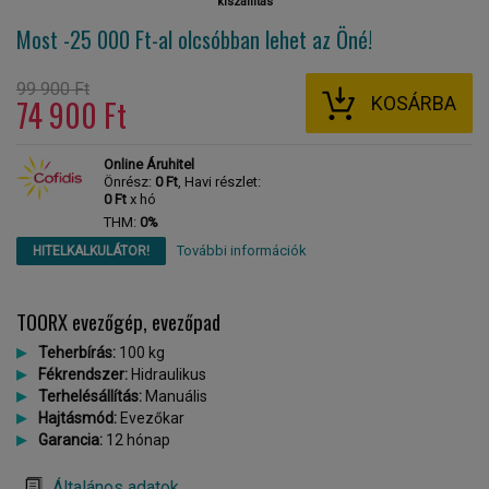
kiszállítás
Most -25 000 Ft-al
olcsóbban lehet az Öné!
99 900 Ft
KOSÁRBA
74 900 Ft
Online Áruhitel
Önrész:
0 Ft
, Havi részlet:
0 Ft
x hó
THM:
0%
További információk
HITELKALKULÁTOR!
TOORX evezőgép, evezőpad
Teherbírás:
100 kg
Fékrendszer:
Hidraulikus
Terhelésállítás:
Manuális
Hajtásmód:
Evezőkar
Garancia:
12 hónap
Általános adatok