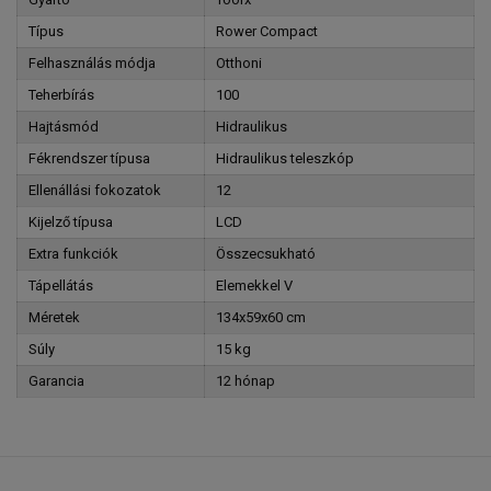
Típus
Rower Compact
Felhasználás módja
Otthoni
Teherbírás
100
Hajtásmód
Hidraulikus
Fékrendszer típusa
Hidraulikus teleszkóp
Ellenállási fokozatok
12
Kijelző típusa
LCD
Extra funkciók
Összecsukható
Tápellátás
Elemekkel V
Méretek
134x59x60 cm
Súly
15 kg
Garancia
12 hónap