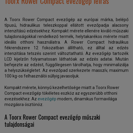
Toorx Rower Compact evezőgép leírás
A Toorx Rower Compact evezőgép az európai márka, belépő
típusú, hidraulikus teleszkoppal ellátott evezőpadja alacsony
intenzítású edzésekhez. Kompakt mérete ellenére kiváló műszaki
tulajdonságokkal rendelkező termék, helytakarékos mérete miatt
ideális otthoni használatra. A Rower Compact hidraulikus
fékrendszere 12 fokozatban állítható, ez álltal az edzés
intenzitása tetszés szerint változtatható. Az evezőgép tartozék
LCD kijelzőn folyamatosan láthatóak az edzés adatai. Miután
befejezte az edzést, függőlegesen tárolhatja, hogy minimalizálja
a helyszükségletet. Az evezőpad szerkezete masszív, maximum
100 kg-os felhasználói súllyig javasoljuk.
Kompakt mérete, könnyű kezelhetősége miatt a Toorx Rower
Compact evezőgép tökéletes eszköz az egyszerübb otthoni
evezésekhez. Az
evezőgép
modern, dinamikus formavilága
mozgásra ösztönöz.
A Toorx Rower Compact evezőgép műszaki
tulajdonságai