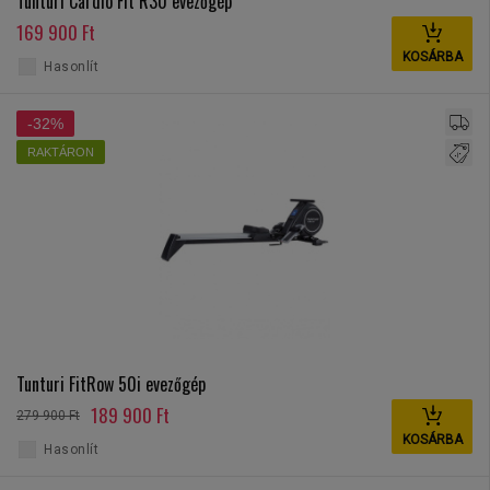
Tunturi Cardio Fit R30 evezőgép
169 900 Ft
KOSÁRBA
Hasonlít
-32%
RAKTÁRON
Tunturi FitRow 50i evezőgép
189 900 Ft
279 900 Ft
KOSÁRBA
Hasonlít