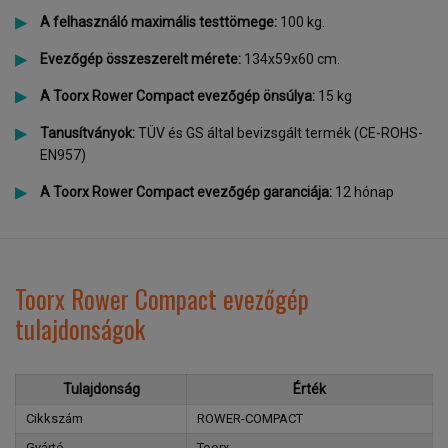
A felhasználó maximális testtömege:
100 kg.
Evezőgép összeszerelt mérete:
134x59x60 cm.
A Toorx Rower Compact evezőgép
önsúlya:
15 kg
Tanusítványok:
TÜV és GS által bevizsgált termék (CE-ROHS-
EN957)
A Toorx Rower Compact evezőgép garanciája:
12 hónap
Toorx Rower Compact evezőgép
tulajdonságok
Tulajdonság
Érték
Cikkszám
ROWER-COMPACT
Gyártó
Toorx