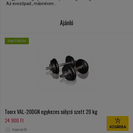
Az evezőpad , másnéven...
Ajánló
RAKTÁRON
Toorx VAL-20DGN egykezes súlyzó szett 20 kg
24 900 Ft
KOSÁRBA
Hasonlít