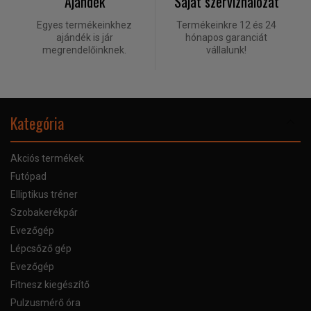
Ajándék
Saját szervízhálózat
Egyes termékeinkhez
Termékeinkre 12 és 24
ajándék is jár
hónapos garanciát
megrendelőinknek.
vállalunk!
Kategória
Akciós termékek
Futópad
Elliptikus tréner
Szobakerékpár
Evezőgép
Lépcsőző gép
Evezőgép
Fitnesz kiegészítő
Pulzusmérő óra