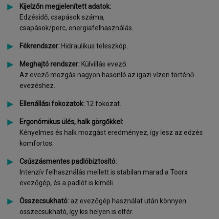
Kijelzőn megjelenített adatok:
Edzésidő, csapások száma,
csapások/perc, energiafelhasználás.
Fékrendszer:
Hidraulikus teleszkóp.
Meghajtó rendszer:
Külvillás evező.
Az evező mozgás nagyon hasonló az igazi vízen történő
evezéshez.
Ellenállási fokozatok:
12 fokozat.
Ergonómikus ülés, halk görgőkkel:
Kényelmes és halk mozgást eredményez, így lesz az edzés
komfortos.
Csúszásmentes padlóbiztosító:
Intenzív felhasználás mellett is stabilan marad a Toorx
evezőgép, és a padlót is kíméli.
Összecsukható:
az evezőgép használat után könnyen
összecsukható, így kis helyen is elfér.