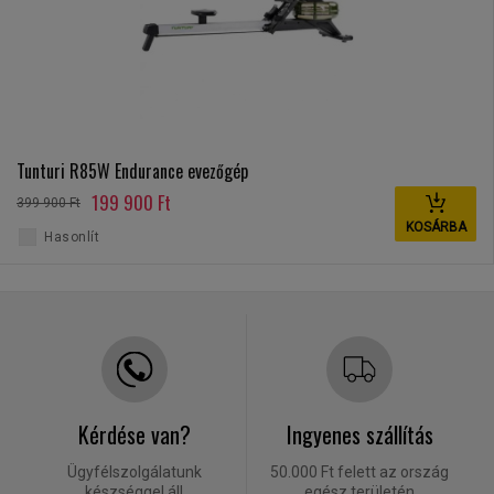
Tunturi R85W Endurance evezőgép
199 900 Ft
399 900 Ft
KOSÁRBA
Hasonlít
Kérdése van?
Ingyenes szállítás
Ügyfélszolgálatunk
50.000 Ft felett az ország
készséggel áll
egész területén