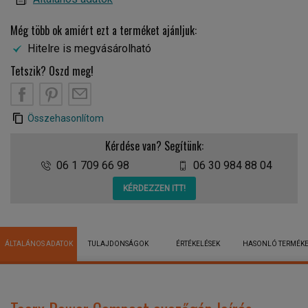
Még több ok amiért ezt a terméket ajánljuk:
Hitelre is megvásárolható
Tetszik? Oszd meg!
Összehasonlítom
Kérdése van? Segítünk:
06 1 709 66 98
06 30 984 88 04
KÉRDEZZEN ITT!
ÁLTALÁNOS ADATOK
TULAJDONSÁGOK
ÉRTÉKELÉSEK
HASONLÓ TERMÉK