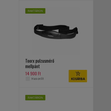
RAKTÁRON
Toorx pulzusmérő
mellpánt
14 900 Ft
Hasonlít
KOSÁRBA
RAKTÁRON