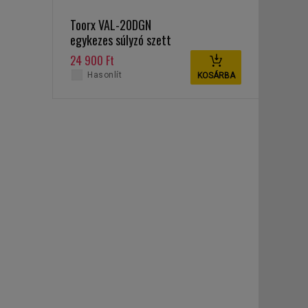
Toorx VAL-20DGN
egykezes súlyzó szett
20 kg
24 900 Ft
Hasonlít
KOSÁRBA