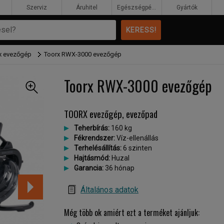
Szerviz
Áruhitel
Egészségpénztár
Gyártók
x evezőgép
Toorx RWX-3000 evezőgép
Toorx RWX-3000 evezőgép
TOORX evezőgép, evezőpad
Teherbírás:
160 kg
Fékrendszer:
Víz-ellenállás
Terhelésállítás:
6 szinten
Hajtásmód:
Huzal
Garancia:
36 hónap
Általános adatok
Még több ok amiért ezt a terméket ajánljuk: