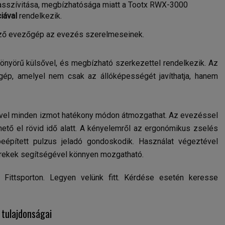
asszívitása, megbízhatósága miatt a Tootx RWX-3000
iával
rendelkezik.
kező evezőgép az evezés szerelmeseinek.
önyörű külsővel, és megbízható szerkezettel rendelkezik. Az
gép, amelyel nem csak az állóképességét javíthatja, hanem
el minden izmot hatékony módon átmozgathat. Az evezéssel
ető el rövid idő alatt. A kényelemről az ergonómikus zselés
eépített pulzus jeladó gondoskodik. Használat végeztével
rekek segítségével könnyen mozgatható.
ittsporton. Legyen velünk fitt. Kérdése esetén keresse
tulajdonságai