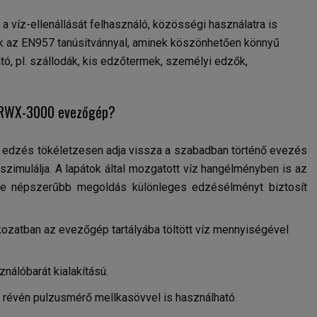
, a víz-ellenállását felhasználó, közösségi használatra is
k az EN957 tanúsítvánnyal, aminek köszönhetően könnyű
ó, pl. szállodák, kis edzőtermek, személyi edzők,
x RWX-3000 evezőgép?
edzés tökéletzesen adja vissza a szabadban történő evezés
szimulálja. A lapátok által mozgatott víz hangélményben is az
yre népszerűbb megoldás különleges edzésélményt biztosít
ozatban az evezőgép tartályába töltött víz mennyiségével
ználóbarát kialakítású.
 révén pulzusmérő mellkasövvel is használható.