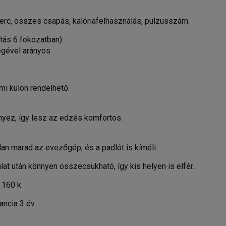
erc, összes csapás, kalóriafelhasználás, pulzusszám.
ítás 6 fokozatban).
égével arányos.
mi külön rendelhető.
ez, így lesz az edzés komfortos.
ilan marad az evezőgép, és a padlót is kíméli.
t után könnyen összecsukható, így kis helyen is elfér.
160 k
ncia 3 év.