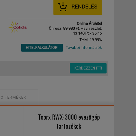
RENDELÉS
Online Áruhitel
Önrész:
89 980 Ft
, Havi részlet:
13 140 Ft
x 36 hó
THM: 19,99%
További információk
HITELKALKULÁTOR!
KÉRDEZZEN ITT!
Ó TERMÉKEK
Toorx RWX-3000 evezőgép
tartozékok