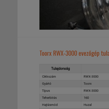
Toorx RWX-3000 evezőgép tul
Tulajdonság
Cikkszám
RWX-3000
Gyártó
Toorx
Típus
RWX-3000
Teherbírás
160
Hajtásmód
Huzal