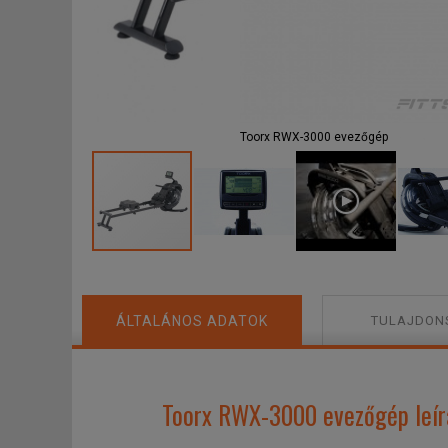
F
Toorx RWX-3000 evezőgép
ÁLTALÁNOS ADATOK
TULAJDON
Toorx RWX-3000 evezőgép leír