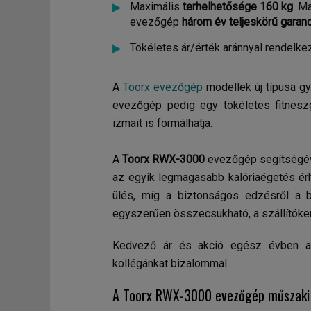
Maximális
terhelhetősége 160 kg
. M
evezőgép
három év teljeskörű garanc
Tökéletes ár/érték aránnyal rendel
A
Toorx evezőgép
modellek új típusa gy
evezőgép pedig egy tökéletes fitnesz
izmait is formálhatja.
A
Toorx RWX-3000
evezőgép segítségév
az egyik legmagasabb kalóriaégetés érh
ülés, míg a biztonságos edzésről a b
egyszerűen összecsukható, a szállítóke
Kedvező ár és akció egész évben a F
kollégánkat bizalommal.
A Toorx RWX-3000 evezőgép műszaki 