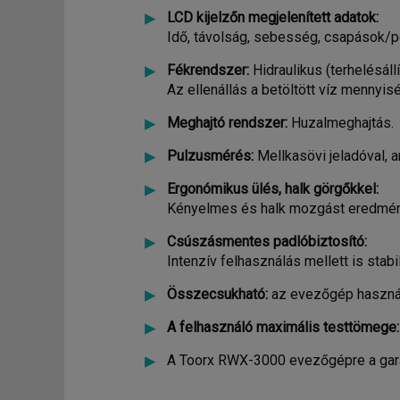
LCD kijelzőn megjelenített adatok:
Idő, távolság, sebesség, csapások/p
Fékrendszer:
Hidraulikus (terhelésáll
Az ellenállás a betöltött víz mennyis
Meghajtó rendszer:
Huzalmeghajtás.
Pulzusmérés:
Mellkasövi jeladóval, a
Ergonómikus ülés, halk görgőkkel:
Kényelmes és halk mozgást eredmény
Csúszásmentes padlóbiztosító:
Intenzív felhasználás mellett is stab
Összecsukható:
az evezőgép használa
A felhasználó maximális testtömege:
A Toorx RWX-3000 evezőgépre a gara