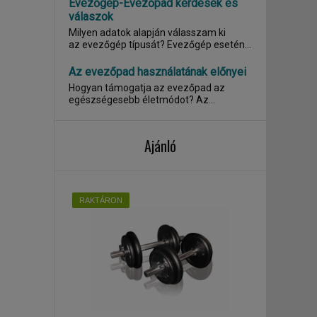
Evezőgép-Evezőpad kérdések és
válaszok
Milyen adatok alapján válasszam ki
az evezőgép típusát? Evezőgép esetén
az...
Az evezőpad használatának előnyei
Hogyan támogatja az evezőpad az
egészségesebb életmódot? Az
evezőpad , másnéven...
Ajánló
RAKTÁRON