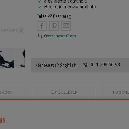
3 év kiemelt garancia
Hitelre is megvásárolható
Tetszik? Oszd meg!
B
PT
EM
Összehasonlítom
Toorx RWX-3000 evezőgép kijelző
Kérdése van? Segítünk:
06 1 709 66 98
SÁGOK
ÉRTÉKELÉSEK
HASONL
ás