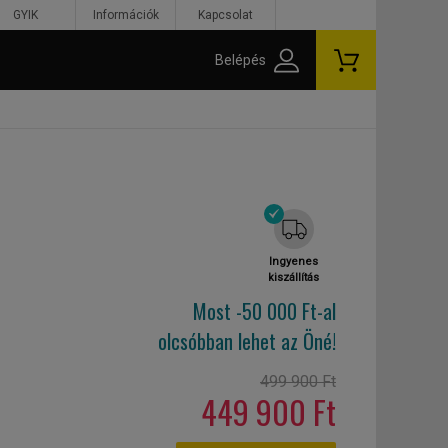
GYIK
Információk
Kapcsolat
Belépés
Ingyenes
kiszállítás
Most -50 000 Ft-al
olcsóbban lehet az Öné!
499 900 Ft
449 900 Ft