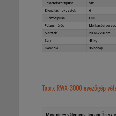
Fékrendszer típusa
Víz
Ellenállási fokozatok
6
Kijelző típusa
LCD
Pulzusmérés
Mellkasövi pulzu
Méretek
200x52x90 cm
Súly
43 kg
Garancia
36 hónap
Toorx RWX-3000 evezőgép vél
Még nincs vélemény, legyen Ön az e