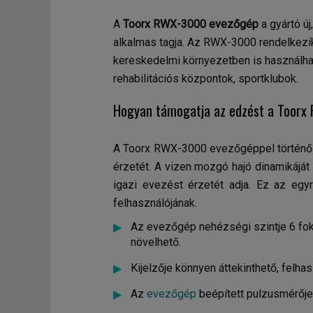
A
Toorx RWX-3000 evezőgép
a gyártó új
alkalmas tagja. Az RWX-3000 rendelkezi
kereskedelmi környezetben is használhat
rehabilitációs központok, sportklubok.
Hogyan támogatja az edzést a Toor
A Toorx RWX-3000 evezőgéppel történő 
érzetét. A vizen mozgó hajó dinamikáját 
igazi evezést érzetét adja. Ez az eg
felhasználójának.
Az evezőgép nehézségi szintje 6 fok
növelhető.
Kijelzője könnyen áttekinthető, felhas
Az
evezőgép
beépített pulzusmérője