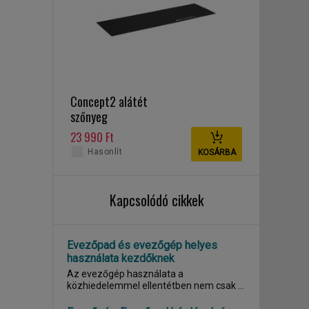
Concept2 alátét
szőnyeg
23 990 Ft
Hasonlít
KOSÁRBA
Kapcsolódó cikkek
Evezőpad és evezőgép helyes
használata kezdőknek
Az evezőgép használata a
közhiedelemmel ellentétben nem csak a
felsőtest izmainak...