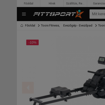
Főoldal
Hírek
Szállítás, Rendelés, Fizetés
Garancia
Főoldal
Toorx Fitness,
Evezőgép - Evezőpad
Toor
-10%