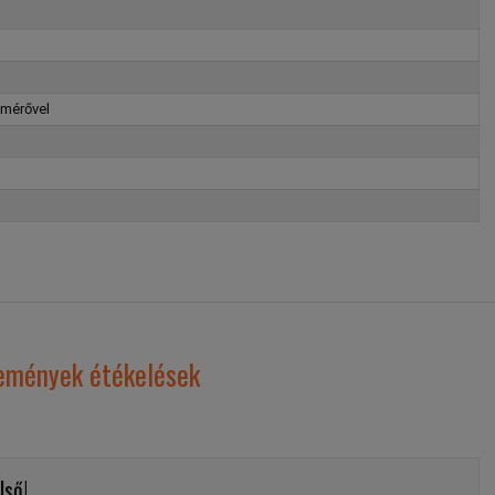
smérővel
emények étékelések
lső!