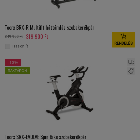
Toorx BRX-R Multifit háttámlás szobakerékpár
319 900 Ft
349 900 Ft
RENDELÉS
Hasonlít
-13%
RAKTÁRON
Toorx SRX-EVOLVE Spin Bike szobakerékpár