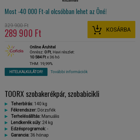
kiszállítás
Most -40 000 Ft-al
olcsóbban lehet az Öné!
329 900 Ft
KOSÁRBA
289 900 Ft
Online Áruhitel
Önrész:
0 Ft
, Havi részlet:
10 584 Ft
x 36 hó
THM: 19,99%
További információk
HITELKALKULÁTOR!
TOORX szobakerékpár, szobabicikli
Teherbírás:
140 kg
Fékrendszer:
Dörzsfék
Terhelésállítás:
Manuális
Lendkerék súly:
24 kg
Edzésprogramok:
-
Garancia:
36 hónap