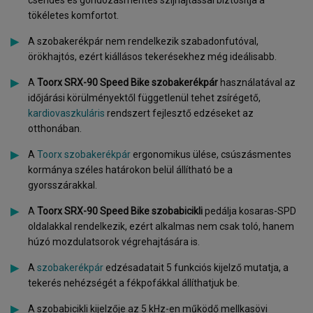
csendes és gondozásmentes szíjhajtással biztosítja a
tökéletes komfortot.
A szobakerékpár nem rendelkezik szabadonfutóval,
örökhajtós, ezért kiállásos tekerésekhez még ideálisabb.
A
Toorx SRX-90 Speed Bike szobakerékpár
használatával az
időjárási körülményektől függetlenül tehet zsírégető,
kardiovaszkuláris
rendszert fejlesztő edzéseket az
otthonában.
A
Toorx szobakerékpár
ergonomikus ülése, csúszásmentes
kormánya széles határokon belül állítható be a
gyorsszárakkal.
A
Toorx SRX-90 Speed Bike szobabicikli
pedálja kosaras-SPD
oldalakkal rendelkezik, ezért alkalmas nem csak toló, hanem
húzó mozdulatsorok végrehajtására is.
A
szobakerékpár
edzésadatait 5 funkciós kijelző mutatja, a
tekerés nehézségét a fékpofákkal állíthatjuk be.
A szobabicikli kijelzője az 5 kHz-en működő mellkasövi