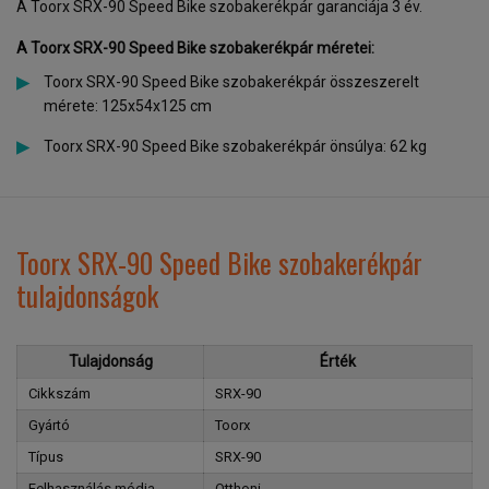
A Toorx SRX-90 Speed Bike szobakerékpár garanciája 3 év.
A Toorx SRX-90 Speed Bike szoba
kerékpár
méretei:
Toorx SRX-90 Speed Bike szobakerékpár összeszerelt
mérete: 125x54x125 cm
Toorx SRX-90 Speed Bike szobakerékpár önsúlya: 62 kg
Toorx SRX-90 Speed Bike szobakerékpár
tulajdonságok
Tulajdonság
Érték
Cikkszám
SRX-90
Gyártó
Toorx
Típus
SRX-90
Felhasználás módja
Otthoni