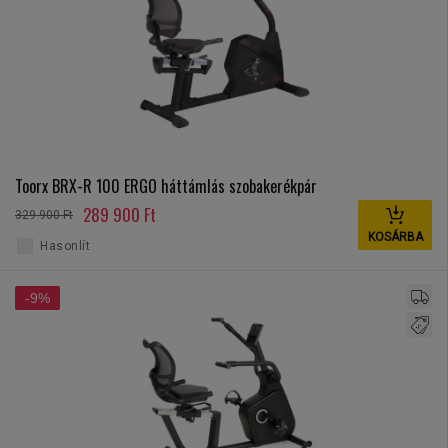
Toorx BRX-R 100 ERGO háttámlás szobakerékpár
289 900 Ft
329 900 Ft
KOSÁRBA
Hasonlít
-9%