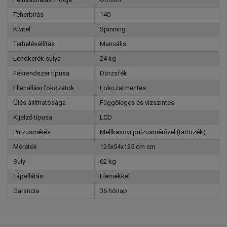
Teherbírás
140
Kivitel
Spinning
Terhelésállítás
Manuális
Lendkerék súlya
24 kg
Fékrendszer típusa
Dörzsfék
Ellenállási fokozatok
Fokozatmentes
Ülés állíthatósága
Függőleges és vízszintes
Kijelző típusa
LCD
Pulzusmérés
Mellkasövi pulzusmérővel (tartozék)
Méretek
125x54x125 cm cm
Súly
62 kg
Tápellátás
Elemekkel
Garancia
36 hónap