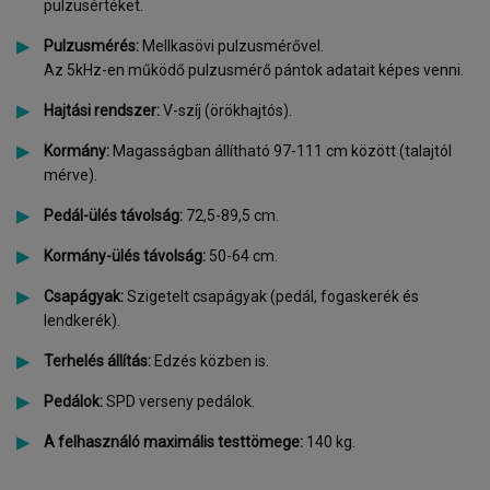
pulzusértéket.
Pulzusmérés:
Mellkasövi pulzusmérővel.
Az 5kHz-en működő pulzusmérő pántok adatait képes venni.
Hajtási rendszer:
V-szíj (örökhajtós).
Kormány:
Magasságban állítható 97-111 cm között (talajtól
mérve).
Pedál-ülés távolság:
72,5-89,5 cm.
Kormány-ülés távolság:
50-64 cm.
Csapágyak:
Szigetelt csapágyak (pedál, fogaskerék és
lendkerék).
Terhelés állítás:
Edzés közben is.
Pedálok:
SPD verseny pedálok.
A felhasználó maximális testtömege:
140 kg.