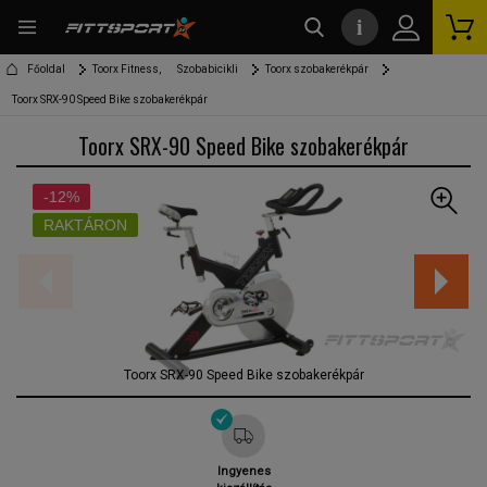
i
kereső
Főoldal
Toorx Fitness,
Szobabicikli
Toorx szobakerékpár
Toorx SRX-90 Speed Bike szobakerékpár
Toorx SRX-90 Speed Bike szobakerékpár
-12%
RAKTÁRON
Toorx SRX-90 Speed Bike szobakerékpár
Ingyenes