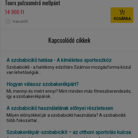
Toorx pulzusmérő mellpánt
14 900 Ft
KOSÁRBA
Hasonlít
Kapcsolódó cikkek
A szobabicikli hatása - A kíméletes sporteszköz
Szobabicikli - a hatékony edzőtárs Számos mozgásforma közül
van lehetőségük...
Hogyan válassz szobakerékpárt?
Mi, mennyi és miért ennyi? Mint minden más fitneszberendezés,
így a szobakerékpárok...
A szobabicikli használatának előnyei részletesen
Milyen előnyökkel jár a szobabicikli használata? A szobabicikli
több fokozattal...
Szobakerékpár-szobabicikli – az otthoni sportolás kulcsa