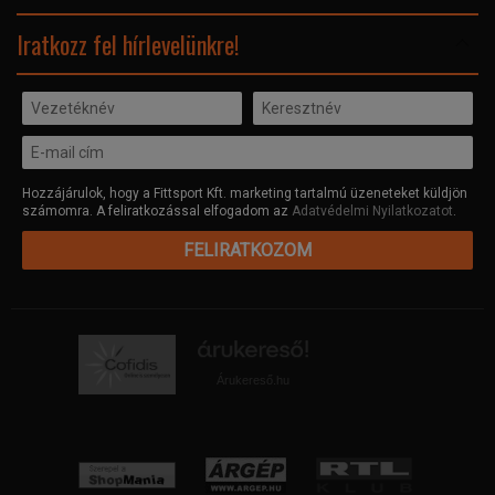
Facebook
Iratkozz fel hírlevelünkre!
Hozzájárulok, hogy a Fittsport Kft. marketing tartalmú üzeneteket küldjön
számomra. A feliratkozással elfogadom az
Adatvédelmi Nyilatkozatot
.
FELIRATKOZOM
Árukereső.hu