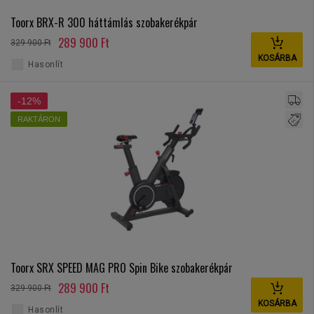
Toorx BRX-R 300 háttámlás szobakerékpár
289 900 Ft
329 900 Ft
KOSÁRBA
Hasonlít
-12%
RAKTÁRON
Toorx SRX SPEED MAG PRO Spin Bike szobakerékpár
289 900 Ft
329 900 Ft
KOSÁRBA
Hasonlít