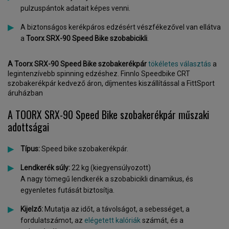
pulzuspántok adatait képes venni.
A biztonságos kerékpáros edzésért vészfékezővel van ellátva
a
Toorx SRX-90 Speed Bike szobabicikli
.
A Toorx SRX-90
Speed Bike szobakerékpár
tökéletes választás
a
legintenzívebb spinning edzéshez. Finnlo Speedbike CRT
szobakerékpár kedvező áron, díjmentes kiszállítással a FittSport
áruházban
A TOORX SRX-90 Speed Bike szobakerékpár műszaki
adottságai
Típus:
Speed bike szobakerékpár.
Lendkerék súly:
22 kg (kiegyensúlyozott)
A nagy tömegű lendkerék a szobabicikli dinamikus, és
egyenletes futását biztosítja.
Kijelző:
Mutatja az időt, a távolságot, a sebességet, a
fordulatszámot, az
elégetett kalóriák
számát, és a