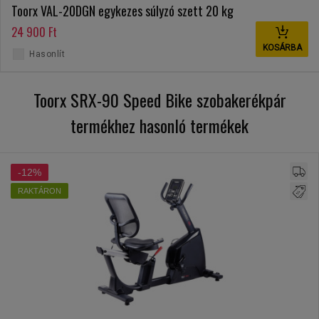
Toorx VAL-20DGN egykezes súlyzó szett 20 kg
24 900 Ft
KOSÁRBA
Hasonlít
Toorx SRX-90 Speed Bike szobakerékpár
termékhez hasonló termékek
-12%
RAKTÁRON