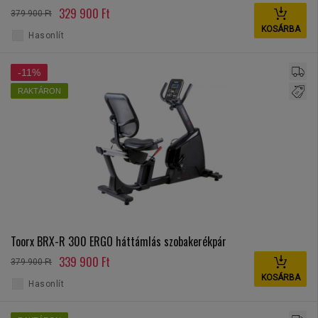
329 900 Ft
379 900 Ft
KOSÁRBA
Hasonlít
-11%
RAKTÁRON
Toorx BRX-R 300 ERGO háttámlás szobakerékpár
339 900 Ft
379 900 Ft
KOSÁRBA
Hasonlít