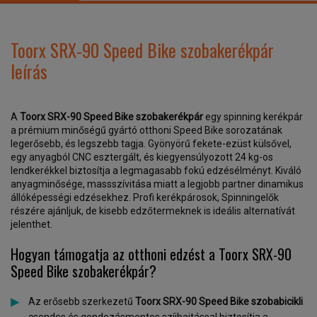
Toorx SRX-90 Speed Bike szobakerékpár
leírás
A
Toorx SRX-90 Speed Bike szobakerékpár
egy spinning kerékpár
a prémium minőségű gyártó otthoni Speed Bike sorozatának
legerősebb, és legszebb tagja. Gyönyörű fekete-ezüst külsővel,
egy anyagból CNC esztergált, és kiegyensúlyozott 24 kg-os
lendkerékkel biztosítja a legmagasabb fokú edzésélményt. Kiváló
anyagminősége, massszívitása miatt a legjobb partner dinamikus
állóképességi edzésekhez. Profi kerékpárosok, Spinningelők
részére ajánljuk, de kisebb edzőtermeknek is ideális alternatívát
jelenthet.
Hogyan támogatja az otthoni edzést a Toorx SRX-90
Speed Bike szobakerékpár?
Az erősebb szerkezetű
Toorx SRX-90 Speed Bike szobabicikli