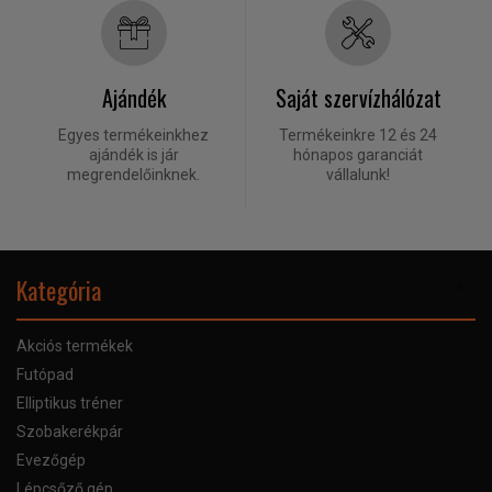
Ajándék
Saját szervízhálózat
Egyes termékeinkhez
Termékeinkre 12 és 24
ajándék is jár
hónapos garanciát
megrendelőinknek.
vállalunk!
Kategória
Akciós termékek
Futópad
Elliptikus tréner
Szobakerékpár
Evezőgép
Lépcsőző gép