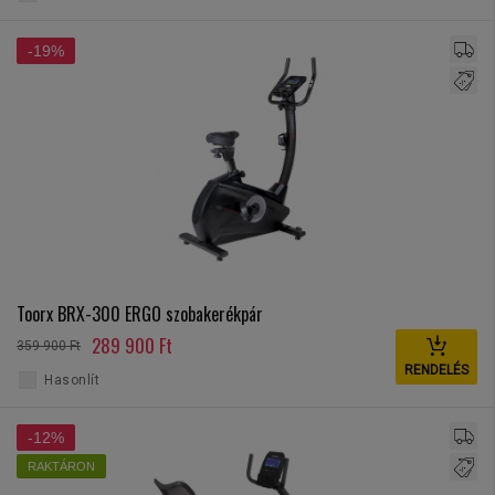
-19%
Toorx BRX-300 ERGO szobakerékpár
289 900 Ft
359 900 Ft
RENDELÉS
Hasonlít
-12%
RAKTÁRON