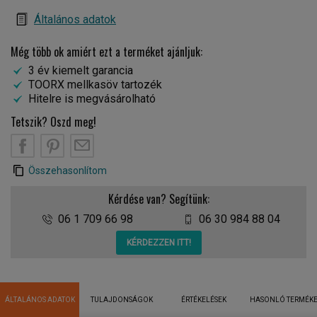
Általános adatok
Még több ok amiért ezt a terméket ajánljuk:
3 év kiemelt garancia
TOORX mellkasöv tartozék
Hitelre is megvásárolható
Tetszik? Oszd meg!
Összehasonlítom
Kérdése van? Segítünk:
06 1 709 66 98
06 30 984 88 04
KÉRDEZZEN ITT!
ÁLTALÁNOS ADATOK
TULAJDONSÁGOK
ÉRTÉKELÉSEK
HASONLÓ TERMÉK