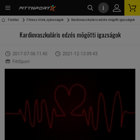
i
kereső
Főoldal
Fitnesz hírek, újdonságok
Kardiovaszkuláris edzés mögötti igazságok
Kardiovaszkuláris edzés mögötti igazságok
2017-07-06 11:45
2021-12-13 09:43
FittSport