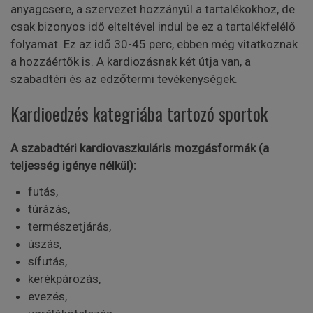
anyagcsere, a szervezet hozzányúl a tartalékokhoz, de
csak bizonyos idő elteltével indul be ez a tartalékfelélő
folyamat. Ez az idő 30-45 perc, ebben még vitatkoznak
a hozzáértők is. A kardiozásnak két útja van, a
szabadtéri és az edzőtermi tevékenységek.
Kardioedzés kategriába tartozó sportok
A szabadtéri kardiovaszkuláris mozgásformák (a
teljesség igénye nélkül):
futás,
túrázás,
természetjárás,
úszás,
sífutás,
kerékpározás,
evezés,