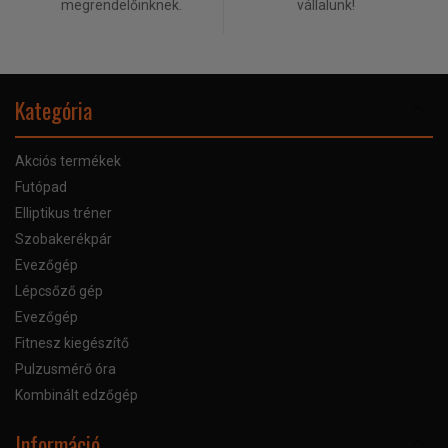
megrendelőinknek.
vállalunk!
Kategória
Akciós termékek
Futópad
Elliptikus tréner
Szobakerékpár
Evezőgép
Lépcsőző gép
Evezőgép
Fitnesz kiegészítő
Pulzusmérő óra
Kombinált edzőgép
Információ