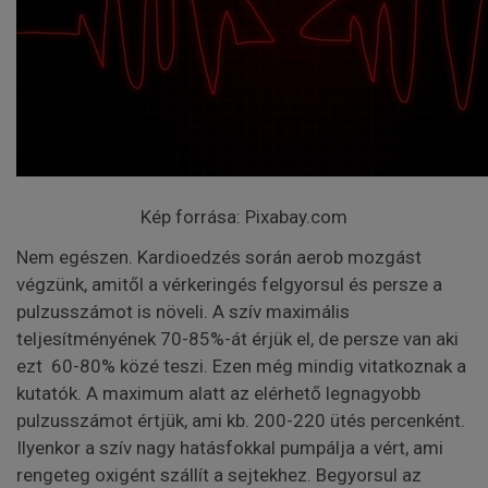
Kép forrása: Pixabay.com
Nem egészen. Kardioedzés során aerob mozgást
végzünk, amitől a vérkeringés felgyorsul és persze a
pulzusszámot is növeli. A szív maximális
teljesítményének 70-85%-át érjük el, de persze van aki
ezt 60-80% közé teszi. Ezen még mindig vitatkoznak a
kutatók. A maximum alatt az elérhető legnagyobb
pulzusszámot értjük, ami kb. 200-220 ütés percenként.
Ilyenkor a szív nagy hatásfokkal pumpálja a vért, ami
rengeteg oxigént szállít a sejtekhez. Begyorsul az