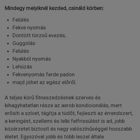
Mindegy melyiknél kezded, csináld körben:
Felülés
Fekve nyomás
Döntött törzsű evezés,
Guggolás
Felülés
Nyakból nyomás
Lehúzás
Fekvenyomás ferde padon
majd jöhet az egész előről.
A teljes körű fitneszedzésnek szerves és
kihagyhatatlan része az aerob kondicionálás, mert
erősíti a szívet, tágítja a tüdőt, fejleszti az érrendszert,
a keringést, szellemi és lelki felfrissülést is ad, jobb
közérzetet biztosít és nagy valószínűséggel hosszabb
életet. Egyszóval jobb és több leszel általa.