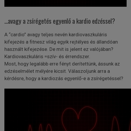
...avagy a zsírégetés egyenlő a kardio edzéssel?
A “cardio” avagy teljes nevén kardiovaszkuláris
kifejezés a fitnesz világ egyik rejtélyes és állandóan
használt kifejezése. De mit is jelent ez valójában?
Kardiovaszkuláris =
szív- és érrendszer
.
Most, hogy legalább erre fényt derítettünk, ássunk az
edzéselmélet mélyére kicsit. Válaszoljunk arra a
kérdésre, hogy a kardiozás egyenlő-e a zsírégetéssel?