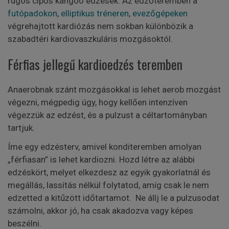
rugós cipős kangoo edzések. Az edzőteremben a
futópadokon
,
elliptikus tréneren
,
evezőgépeken
végrehajtott kardiózás nem sokban különbözik a
szabadtéri kardiovaszkuláris mozgásoktól.
Férfias jellegű kardioedzés teremben
Anaerobnak szánt mozgásokkal is lehet aerob mozgást
végezni, mégpedig úgy, hogy kellően intenzíven
végezzük az edzést, és a pulzust a céltartományban
tartjuk.
Íme egy edzésterv, amivel konditeremben amolyan
„férfiasan” is lehet kardiozni. Hozd létre az alábbi
edzéskört, melyet elkezdesz az egyik gyakorlatnál és
megállás, lassítás nélkül folytatod, amíg csak le nem
edzetted a kitűzött időtartamot. Ne állj le a pulzusodat
számolni, akkor jó, ha csak akadozva vagy képes
beszélni.