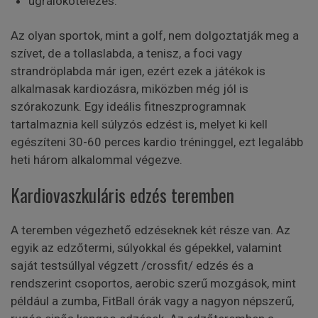
ugrálókötelezés.
Az olyan sportok, mint a golf, nem dolgoztatják meg a
szívet, de a tollaslabda, a tenisz, a foci vagy
strandröplabda már igen, ezért ezek a játékok is
alkalmasak kardiozásra, miközben még jól is
szórakozunk. Egy ideális fitneszprogramnak
tartalmaznia kell súlyzós edzést is, melyet ki kell
egészíteni 30-60 perces kardio tréninggel, ezt legalább
heti három alkalommal végezve.
Kardiovaszkuláris edzés teremben
A teremben végezhető edzéseknek két része van. Az
egyik az edzőtermi, súlyokkal és gépekkel, valamint
saját testsúllyal végzett /crossfit/ edzés és a
rendszerint csoportos, aerobic szerű mozgások, mint
például a zumba, FitBall órák vagy a nagyon népszerű,