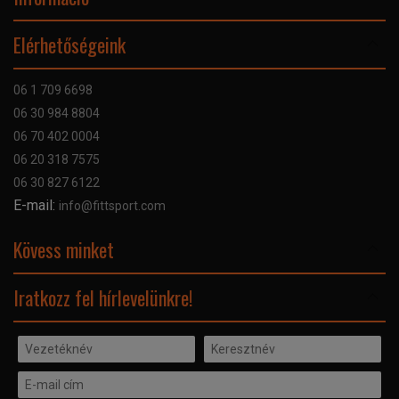
Online Áruhitel
Elérhetőségeink
Bankkártyás fizetés
Szállítás
06 1 709 6698
Garancia
06 30 984 8804
Szerviz hibabejelentő
06 70 402 0004
GYIK
06 20 318 7575
Kapcsolat
06 30 827 6122
Céginformáció
E-mail:
info@fittsport.com
Elismeréseink és díjaink
Adatvédelmi nyilatkozat
Kövess minket
Facebook
Iratkozz fel hírlevelünkre!