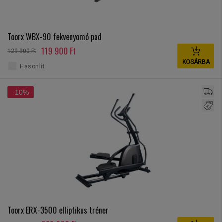
Toorx WBX-90 fekvenyomó pad
119 900 Ft
129 900 Ft
KOSÁRBA
Hasonlít
-10%
Toorx ERX-3500 elliptikus tréner