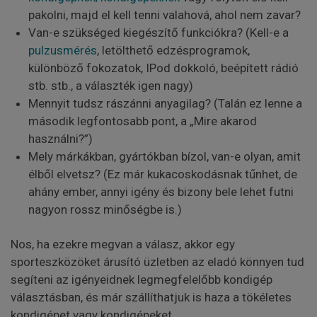
pakolni, majd el kell tenni valahová, ahol nem zavar?
Van-e szükséged kiegészítő funkciókra? (Kell-e a
pulzusmérés
, letölthető edzésprogramok,
különböző fokozatok, IPod dokkoló, beépített rádió
stb. stb., a választék igen nagy)
Mennyit tudsz rászánni anyagilag? (Talán ez lenne a
második legfontosabb pont, a „Mire akarod
használni?”)
Mely márkákban, gyártókban bízol, van-e olyan, amit
élből elvetsz? (Ez már kukacoskodásnak tűnhet, de
ahány ember, annyi igény és bizony bele lehet futni
nagyon rossz minőségbe is.)
Nos, ha ezekre megvan a válasz, akkor egy
sporteszközöket árusító üzletben az eladó könnyen tud
segíteni az igényeidnek legmegfelelőbb kondigép
választásban, és már szállíthatjuk is haza a tökéletes
kondigépet vagy kondigépeket.