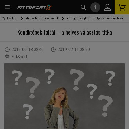
i
kereső
Főoldal
Fitnesz hírek, újdonságok
Kondigépek fajtái – a helyes választás titka
Kondigépek fajtái – a helyes választás titka
2015-06-18 02:40
2019-02-11 08:50
FittSport