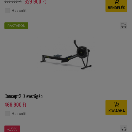
629 900 Ft
699 900 Ft
RENDELÉS
Hasonlít
RAKTÁRON
Concept2 D evezőgép
466 900 Ft
KOSÁRBA
Hasonlít
-15%