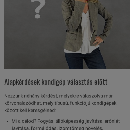
Alapkérdések kondigép választás előtt
Nézzünk néhány kérdést, melyekre válaszolva már
körvonalazódhat, mely típusú, funkciójú kondigépek
között kell keresgélned:
Mi a célod? Fogyás, állóképesség javítása, erőnlét
javítása, formálódás, izomtömeg növelés,