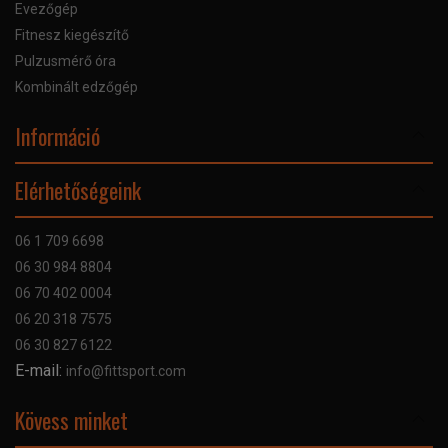
Evezőgép
Fitnesz kiegészítő
Pulzusmérő óra
Kombinált edzőgép
Információ
Online Áruhitel
Elérhetőségeink
Bankkártyás fizetés
Szállítás
06 1 709 6698
Garancia
06 30 984 8804
Szerviz hibabejelentő
06 70 402 0004
GYIK
06 20 318 7575
Kapcsolat
06 30 827 6122
Céginformáció
E-mail:
info@fittsport.com
Elismeréseink és díjaink
Adatvédelmi nyilatkozat
Kövess minket