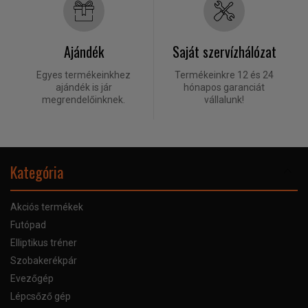
Ajándék
Saját szervízhálózat
Egyes termékeinkhez
Termékeinkre 12 és 24
ajándék is jár
hónapos garanciát
megrendelőinknek.
vállalunk!
Kategória
Akciós termékek
Futópad
Elliptikus tréner
Szobakerékpár
Evezőgép
Lépcsőző gép