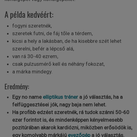
A példa kedvéért:
fogyni szeretnék,
szeretek futni, de fáj tőle a térdem,
kicsi a hely a lakásban, de ha kisebbre szét lehet
szerelni, befér a lépcső alá,
van rá 30-40 ezrem,
csak pulzusmérő kell és néhány fokozat,
a márka mindegy.
Eredmény:
Egy no name
elliptikus tréner
a jó választás, ha a
felfüggesztései jók, nagy baja nem lehet.
Ha profibb edzést szeretnék, rá tudok szánni 50-60
ezer forintot is, és mindenképpen kényelmesebb
pozitúrában akarok kardiózni, miközben erősödök is,
egy komolyabb márkájú
evezőgép
a jó választás.