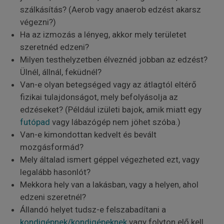
szálkásítás? (Aerob vagy anaerob edzést akarsz
végezni?)
Ha az izmozás a lényeg, akkor mely területet
szeretnéd edzeni?
Milyen testhelyzetben élveznéd jobban az edzést?
Ülnél, állnál, feküdnél?
Van-e olyan betegséged vagy az átlagtól eltérő
fizikai tulajdonságot, mely befolyásolja az
edzéseket? (Például izületi bajok, amik miatt egy
futópad
vagy lábazógép nem jöhet szóba.)
Van-e kimondottan kedvelt és bevált
mozgásformád?
Mely általad ismert géppel végezheted ezt, vagy
legalább hasonlót?
Mekkora hely van a lakásban, vagy a helyen, ahol
edzeni szeretnél?
Állandó helyet tudsz-e felszabadítani a
kondigépnek/kondigépeknek
vagy folyton elő kell