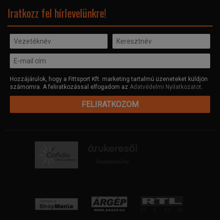
Facebook
Iratkozz fel hírlevelünkre!
Hozzájárulok, hogy a Fittsport Kft. marketing tartalmú üzeneteket küldjön
számomra. A feliratkozással elfogadom az
Adatvédelmi Nyilatkozatot
.
FELIRATKOZOM
Árukereső.hu