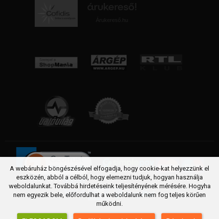
Árukereső.hu
A webáruház böngészésével elfogadja, hogy cookie-kat helyezzünk el
eszközén, abból a célból, hogy elemezni tudjuk, hogyan használja
weboldalunkat. Továbbá hirdetéseink teljesítényének mérésére. Hogyha
nem egyezik bele, előfordulhat a weboldalunk nem fog teljes körűen
működni.