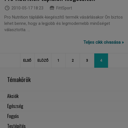
2010-05-17 18:23
FittSport
Pro Nutrition táplálék-kiegészítő termék vásárlásakor Ön biztos
lehet benne, hogy a legjobb és legmodernebb minőséget
választotta. ...
Teljes cikk olvasása »
ELSŐ
ELÖZŐ
1
2
3
4
Témakörök
Akciók
Egészség
Fogyás
Testépítés