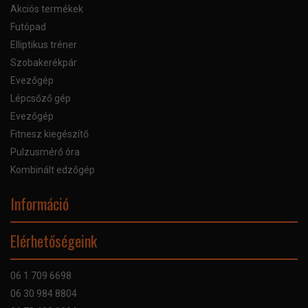
Akciós termékek
Futópad
Elliptikus tréner
Szobakerékpár
Evezőgép
Lépcsőző gép
Evezőgép
Fitnesz kiegészítő
Pulzusmérő óra
Kombinált edzőgép
Információ
Online Áruhitel
Elérhetőségeink
Bankkártyás fizetés
Szállítás
06 1 709 6698
Garancia
06 30 984 8804
Szerviz hibabejelentő