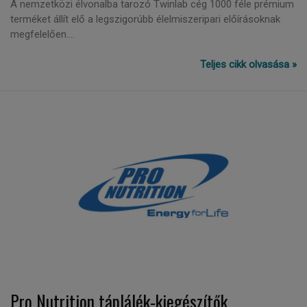
A nemzetközi élvonalba tarozó Twinlab cég 1000 féle prémium
terméket állít elő a legszigorúbb élelmiszeripari előírásoknak
megfelelően....
Teljes cikk olvasása »
Pro Nutrition táplálék-kiegészítők