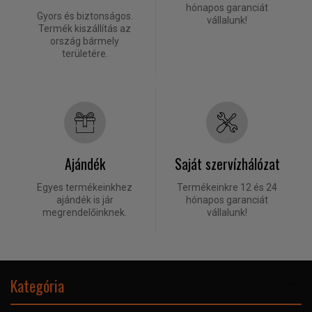
hónapos garanciát
Gyors és biztonságos.
vállalunk!
Termék kiszállítás az
ország bármely
területére.
Ajándék
Saját szervízhálózat
Egyes termékeinkhez
Termékeinkre 12 és 24
ajándék is jár
hónapos garanciát
megrendelőinknek.
vállalunk!
Kategória