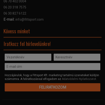
06 70 402 0004
GYIK
06 20 318 7575
Kapcsolat
06 30 827 6122
Céginformáció
E-mail:
info@fittsport.com
Elismeréseink és díjaink
Adatvédelmi nyilatkozat
Kövess minket
Facebook
Iratkozz fel hírlevelünkre!
Hozzájárulok, hogy a Fittsport Kft. marketing tartalmú üzeneteket küldjön
számomra. A feliratkozással elfogadom az
Adatvédelmi Nyilatkozatot
.
FELIRATKOZOM