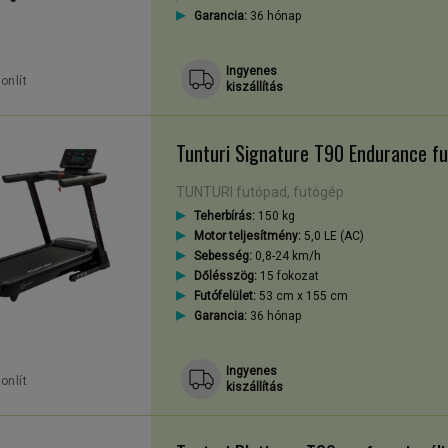
Garancia:
36 hónap
Ingyenes
onlít
kiszállítás
Tunturi Signature T90 Endurance f
TUNTURI futópad, futógép
Teherbírás:
150 kg
Motor teljesítmény:
5,0 LE (AC)
Sebesség:
0,8-24 km/h
Dőlésszög:
15 fokozat
Futófelület:
53 cm x 155 cm
Garancia:
36 hónap
Ingyenes
onlít
kiszállítás