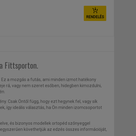
RENDELÉS
a Fittsporton.
k. Ez a mozgás a futás, ami minden izmot hatékony
e rá, vagy nem szeret esőben, hidegben kimozdulni,
én.
ny. Csak Öntől függ, hogy ezt hegynek fel, vagy sík
k, így ideális választás, ha Ön minden izomcsoportot
relve, és bizonyos modellek ortopéd szőnyeggel
 egyszerűen követhetjük az edzés összes információját,