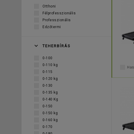
Otthoni
Félprofesszionális
Professzionális
Edzőtermi
TEHERBÍRÁS
0-100
0-110 kg
Has
0-115
0-120 kg
0-130
0-135 kg
0-140 Kg
0-150
0-150 kg
0-160 kg
0-170
0-180