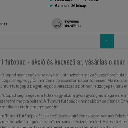
Futófelület:
56 cm x 153 cm
Garancia:
36 hónap
Ingyenes
nlít
kiszállítás
1
i futópad - akció és kedvező ár, vásárlás olcsón 
i futópad segítségével az egyik legintenzívebb mozgást gyakorolhatju
zgat meg, hogy Ön minden nap csúcsformában lehessen. Ha nincs idej
Tunturi futógép az egyik legjobb választás az otthoni edzőgépek terület
i futópad segítségével a futás vagy akár a gyorsgyaloglás maga az élmé
szeretné megvalósítani. A Tunturi futópadok mindebben segítenek Önne
y módon szeretne megmozgatni.
m Tunturi futógépek fejlett rezgéscsillapító rendszerrel vannak felsze
znek. Mindkét megoldás kíméli izmainkat és ízületeinket. Futás közben
ltelt időt, a megtett távot, elégetett kalóriák számát és a pulzust.