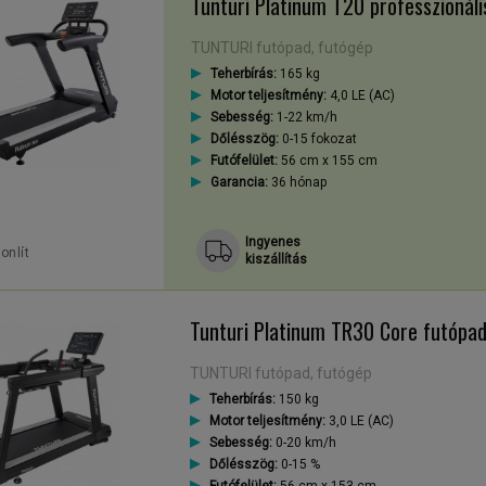
Tunturi Platinum T20 professzionáli
TUNTURI futópad, futógép
Teherbírás:
165 kg
Motor teljesítmény:
4,0 LE (AC)
Sebesség:
1-22 km/h
Dőlésszög:
0-15 fokozat
Futófelület:
56 cm x 155 cm
Garancia:
36 hónap
Ingyenes
onlít
kiszállítás
Tunturi Platinum TR30 Core futópa
TUNTURI futópad, futógép
Teherbírás:
150 kg
Motor teljesítmény:
3,0 LE (AC)
Sebesség:
0-20 km/h
Dőlésszög:
0-15 %