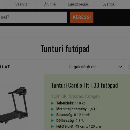
Szerviz
Áruhitel
Egészségpénztár
Gyártók
Tunturi futópad
ÁLAT
Tunturi Cardio Fit T30 futópad
TUNTURI futópad, futógép
Teherbírás
: 110 kg
Motor teljesítmény:
1,5 LE
Sebesség:
0-12 km/h
Dőlésszög:
0-3 %
Futófelület:
43 cm x 120 cm