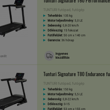
Tunturi Signature T60 Performance
TUNTURI futópad, futógép
Teherbírás:
135 kg
Motor teljesítmény:
5,0 LE
Sebesség:
0,8-20 km/h
Dőlésszög:
15 fokozat
Futófelület:
50 cm x 140 cm
Garancia:
36 hónap
Ingyenes
onlít
kiszállítás
Tunturi Signature T80 Endurance f
TUNTURI futópad, futógép
Teherbírás:
150 kg
Motor teljesítmény:
5,5 LE
Sebesség:
0,8-22 km/h
Dőlésszög:
0-15
Futófelület:
53 cm x 155 cm