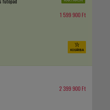
s futópad
RAKTÁRON
1 599 900 Ft
KOSÁRBA
d
2 399 900 Ft