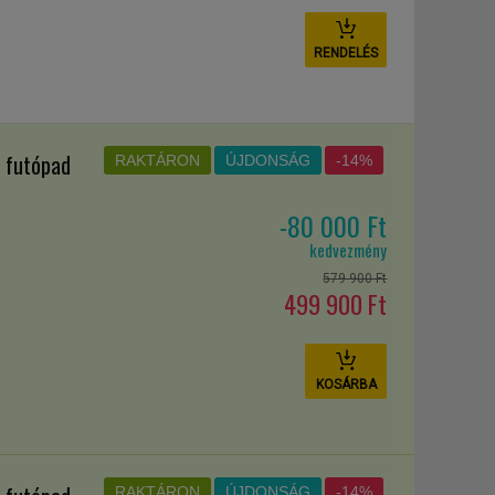
RENDELÉS
 futópad
RAKTÁRON
ÚJDONSÁG
-14%
-80 000 Ft
kedvezmény
579 900 Ft
499 900 Ft
KOSÁRBA
RAKTÁRON
ÚJDONSÁG
-14%