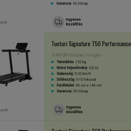
Garancia:
36 hónap
Ingyenes
nlít
kiszállítás
Tunturi Signature T50 Performance
TUNTURI futópad, futógép
Teherbírás
: 135 kg
Motor teljesítmény:
4,5 LE
Sebesség:
0-20 km/h
Dőlésszög:
0-15 fokozat
Futófelület:
50 cm x 140 cm
Garancia:
36 hónap
Ingyenes
onlít
kiszállítás