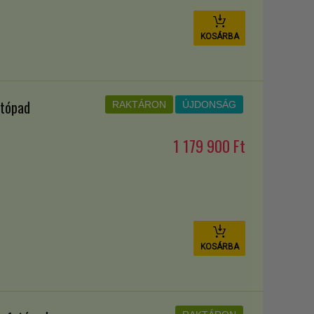
KOSÁRBA
utópad
RAKTÁRON
ÚJDONSÁG
1 179 900 Ft
KOSÁRBA