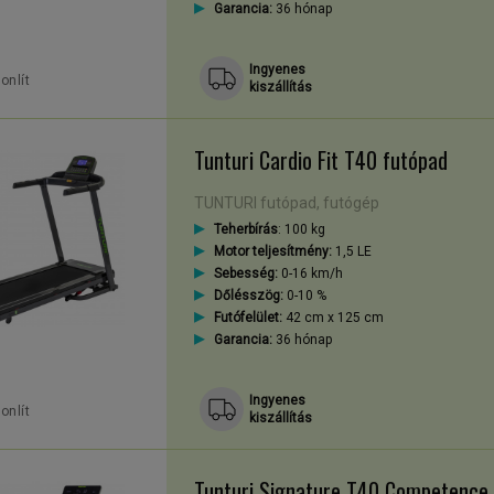
Garancia:
36 hónap
Ingyenes
onlít
kiszállítás
Tunturi Cardio Fit T40 futópad
TUNTURI futópad, futógép
Teherbírás
: 100 kg
Motor teljesítmény:
1,5 LE
Sebesség:
0-16 km/h
Dőlésszög:
0-10 %
Futófelület:
42 cm x 125 cm
Garancia:
36 hónap
Ingyenes
onlít
kiszállítás
Tunturi Signature T40 Competence