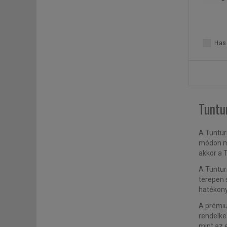
Haso
Tuntur
A Tuntur
módon mo
akkor a 
A Tuntur
terepen 
hatékon
A prémiu
rendelke
mint az e