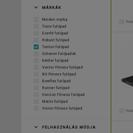
MÁRKÁK
Minden márka
Has
Toorx futópad
Everfit futópad
Robust futópad
Tunturi futópad
Schwinn futópadok
Kettler futópad
Vector Fitness futópad
BH Fitness futópad
Bowflex futópad
Runner futópad
Horizon Fitness futópad
Matrix futópad
Vision Fitness futópad
Has
FELHASZNÁLÁS MÓDJA