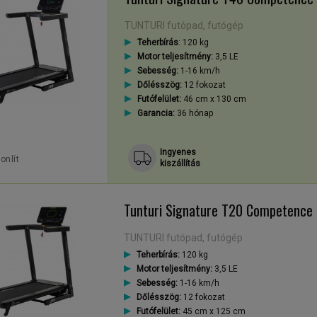
TUNTURI futópad, futógép
Teherbírás
: 120 kg
Motor teljesítmény:
3,5 LE
Sebesség:
1-16 km/h
Dőlésszög:
12 fokozat
Futófelület:
46 cm x 130 cm
Garancia:
36 hónap
Ingyenes
onlít
kiszállítás
Tunturi Signature T20 Competence 
TUNTURI futópad, futógép
Teherbírás:
120 kg
Motor teljesítmény:
3,5 LE
Sebesség:
1-16 km/h
Dőlésszög:
12 fokozat
Futófelület:
45 cm x 125 cm