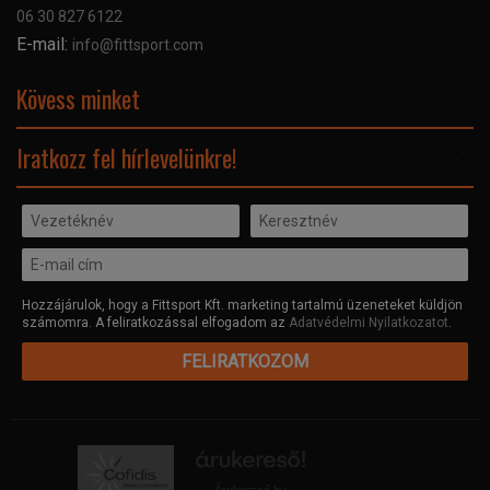
Kapcsolat
06 30 827 6122
Céginformáció
E-mail:
info@fittsport.com
Elismeréseink és díjaink
Adatvédelmi nyilatkozat
Kövess minket
Facebook
Iratkozz fel hírlevelünkre!
Hozzájárulok, hogy a Fittsport Kft. marketing tartalmú üzeneteket küldjön
számomra. A feliratkozással elfogadom az
Adatvédelmi Nyilatkozatot
.
FELIRATKOZOM
Árukereső.hu