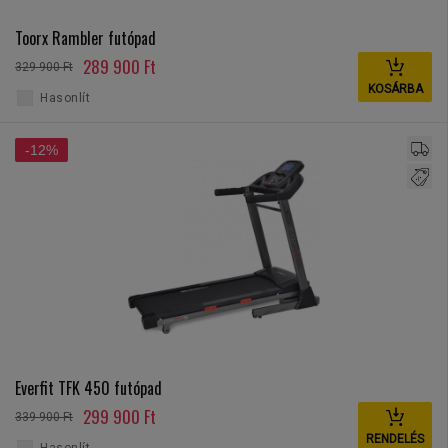
Toorx Rambler futópad
289 900 Ft
329 900 Ft
KOSÁRBA
Hasonlít
-12%
Everfit TFK 450 futópad
299 900 Ft
339 900 Ft
RENDELÉS