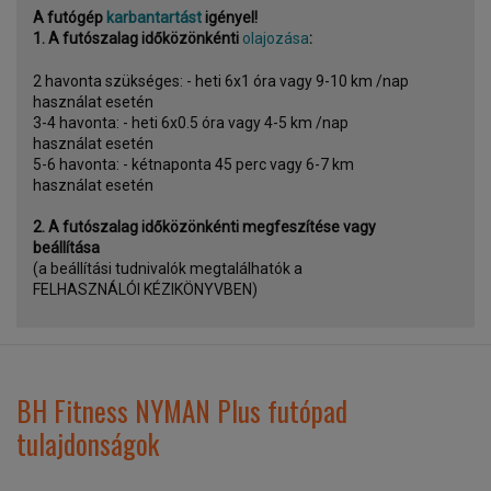
A futógép
karbantartást
igényel!
1. A futószalag időközönkénti
olajozása
:
2 havonta szükséges: - heti 6x1 óra vagy 9-10 km /nap
használat esetén
3-4 havonta: - heti 6x0.5 óra vagy 4-5 km /nap
használat esetén
5-6 havonta: - kétnaponta 45 perc vagy 6-7 km
használat esetén
2. A futószalag időközönkénti megfeszítése vagy
beállítása
(a beállítási tudnivalók megtalálhatók a
FELHASZNÁLÓI KÉZIKÖNYVBEN)
BH Fitness NYMAN Plus futópad
tulajdonságok