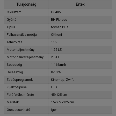
Tulajdonság
Érték
Cikkszám
G6405
Gyártó
BH Fitness
Típus
Nyman Plus
Felhasználás módja
Otthoni
Teherbírás
115
Motor teljesítmény
1,25 LE
Motor csúcsteljesítmény
2,5 LE
Sebesség
1-16 km/h
Dőlésszög
0-10 %
Edzésprogramok
Kinomap, Zwift
Kijelző típusa
LED
Futófelület mérete
45x125 cm
Méretek
152x72x125 cm
Összecsukható
igen