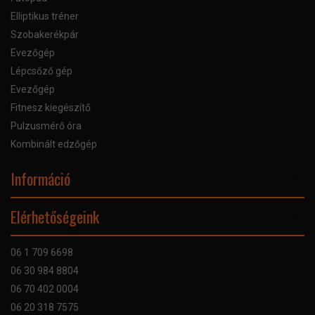
Elliptikus tréner
Szobakerékpár
Evezőgép
Lépcsőző gép
Evezőgép
Fitnesz kiegészítő
Pulzusmérő óra
Kombinált edzőgép
Információ
Online Áruhitel
Elérhetőségeink
Bankkártyás fizetés
Szállítás
06 1 709 6698
Garancia
06 30 984 8804
Szerviz hibabejelentő
06 70 402 0004
GYIK
06 20 318 7575