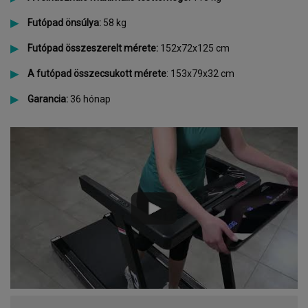
Futópad önsúlya:
58 kg
Futópad összeszerelt mérete:
152x72x125 cm
A futópad összecsukott mérete
: 153x79x32 cm
Garancia:
36 hónap