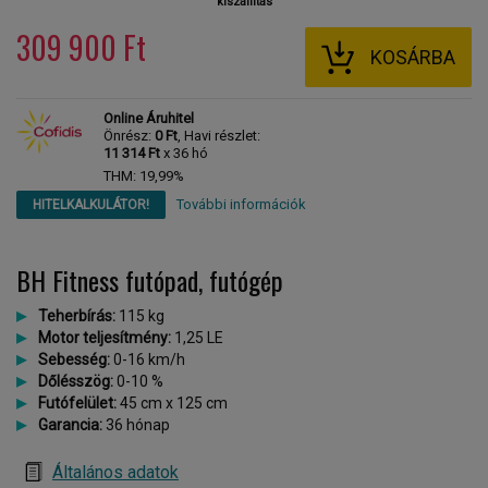
kiszállítás
309 900 Ft
KOSÁRBA
Online Áruhitel
Önrész:
0 Ft
, Havi részlet:
11 314 Ft
x 36 hó
THM: 19,99%
További információk
HITELKALKULÁTOR!
BH Fitness futópad, futógép
Teherbírás:
115 kg
Motor teljesítmény:
1,25 LE
Sebesség:
0-16 km/h
Dőlésszög:
0-10 %
Futófelület:
45 cm x 125 cm
Garancia:
36 hónap
Általános adatok