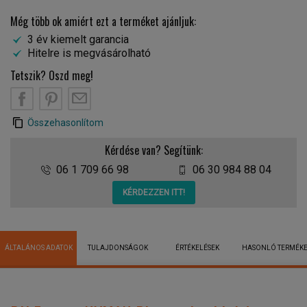
Még több ok amiért ezt a terméket ajánljuk:
3 év kiemelt garancia
Hitelre is megvásárolható
Tetszik? Oszd meg!
Összehasonlítom
Kérdése van? Segítünk:
06 1 709 66 98
06 30 984 88 04
KÉRDEZZEN ITT!
ÁLTALÁNOS ADATOK
TULAJDONSÁGOK
ÉRTÉKELÉSEK
HASONLÓ TERMÉK