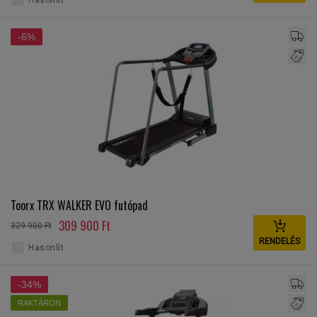
Hasonlít
-6%
Toorx TRX WALKER EVO futópad
309 900 Ft
329 900 Ft
RENDELÉS
Hasonlít
-34%
RAKTÁRON