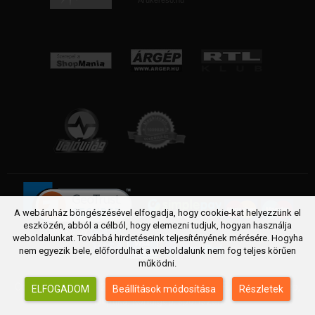
A webáruház böngészésével elfogadja, hogy cookie-kat helyezzünk el
eszközén, abból a célból, hogy elemezni tudjuk, hogyan használja
weboldalunkat. Továbbá hirdetéseink teljesítényének mérésére. Hogyha
nem egyezik bele, előfordulhat a weboldalunk nem fog teljes körűen
működni.
Copyright © 2005 - 2026 FittSport webáruház. Futópad, Futógép,
ELFOGADOM
Beállítások módosítása
Részletek
Elliptika, Kondigép, sportszer