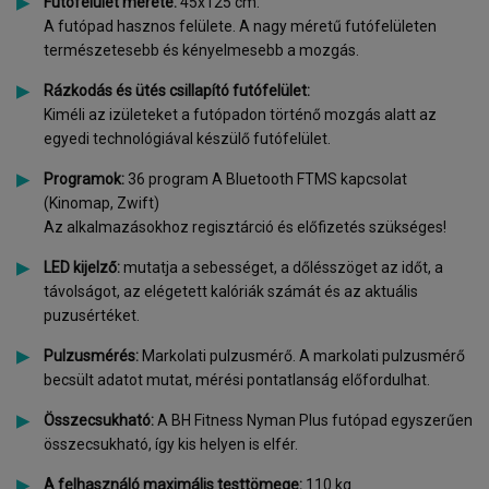
Futófelület mérete:
45x125 cm.
A futópad hasznos felülete. A nagy méretű futófelületen
természetesebb és kényelmesebb a mozgás.
Rázkodás és ütés csillapító futófelület:
Kiméli az izületeket a futópadon történő mozgás alatt az
egyedi technológiával készülő futófelület.
Programok:
36 program
A Bluetooth FTMS kapcsolat
(Kinomap, Zwift)
Az alkalmazásokhoz regisztárció és előfizetés szükséges!
LED kijelző:
mutatja a sebességet, a dőlésszöget az időt, a
távolságot, az elégetett kalóriák számát és az aktuális
puzusértéket.
Pulzusmérés:
Markolati pulzusmérő. A markolati pulzusmérő
becsült adatot mutat, mérési pontatlanság előfordulhat.
Összecsukható:
A BH Fitness Nyman Plus futópad egyszerűen
összecsukható, így kis helyen is elfér.
A felhasználó maximális testtömege:
110 kg