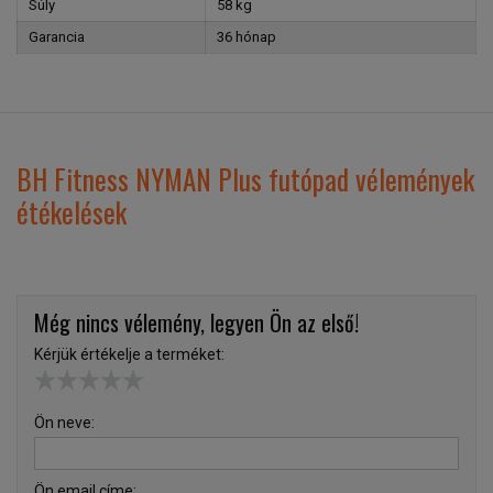
Súly
58 kg
Garancia
36 hónap
BH Fitness NYMAN Plus futópad vélemények
étékelések
Még nincs vélemény, legyen Ön az első!
Kérjük értékelje a terméket:
Ön neve:
Ön email címe: