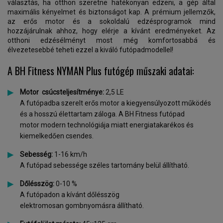
választás, ha otthon szeretne hatékonyan edzeni, a gép által
maximális kényelmet és biztonságot kap. A prémium jellemzők,
az erős motor és a sokoldalú edzésprogramok mind
hozzájárulnak ahhoz, hogy elérje a kívánt eredményeket. Az
otthoni edzésélményt most még komfortosabbá és
élvezetesebbé teheti ezzel a kiváló futópadmodellel!
A BH Fitness NYMAN Plus futógép műszaki adatai:
Motor csúcsteljesítménye:
2,5 LE
A futópadba szerelt erős motor a kiegyensúlyozott működés
és a hosszú élettartam záloga. A BH Fitness futópad
motor modern technológiája miatt energiatakarékos és
kiemelkedően csendes.
Sebesség:
1-16 km/h
A futópad sebessége széles tartomány belül állítható.
Dőlésszög:
0-10 %
A futópadon a kívánt dőlésszög
elektromosan gombnyomásra állítható.