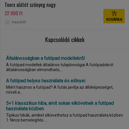
Toorx alátét szőnyeg nagy
22 900 Ft
KOSÁRBA
Hasonlít
Kapcsolódó cikkek
Általánosságban a futópad modellekről
A futópad modellek általános tulajdonságai A futópadokról
általánosságban elmondható,...
A futópad helyes használata és előnyei
Miért hasznos a futópad? A futás javítja az állóképességet,
növeli a...
5+1 klasszikus hiba, amit sokan elkövetnek a futópad
használata közben
Tipikus hibák, amiket elkövethetsz a futópad használata közben
1. Nincs bemelegítés ...