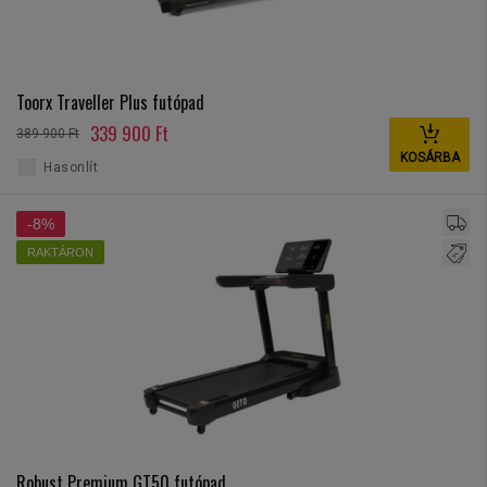
Toorx Traveller Plus futópad
339 900 Ft
389 900 Ft
KOSÁRBA
Hasonlít
-8%
RAKTÁRON
Robust Premium GT50 futópad