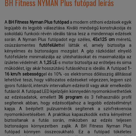
BH Fitness NYMAN Plus futópad leírás
A
BH Fitness Nyman Plus futópad
a modern otthoni edzések egyik
legújabb és legjobb választása. Kiváló minőségű konstrukciója és
sokoldalú funkciói révén ideális társa lesz a mindennapi edzések
során. A Nyman Plus futópadot egy széles,
45x125 cm
méretű,
csúszásmentes
futófelület
tel látták el, amely biztosítja a
kényelmes és biztonságos mozgást. A gép rázkódást elnyelő
futófelülete minimalizálja az ütéshatásokat és maximalizálja az
ízületei védelmét. A
1,25 LE
-s motor biztosítja az erőteljes és sima
működést, így akár hosszútávú futásokhoz is ideális. A futópad
1-
16 km/h sebesség
gel és 10% -os elektromos dőlésszög állítással
lehetővé teszi, hogy változatos edzéseket végezzen, legyen szó
gyors futásról, intenzív intervallum edzésről vagy akár emelkedőn
futásról. A futópad LED kijelzőjén könnyedén nyomonkövethetőek
az edzésadatok, emellett
36 program
és 3 felhasználói profil
segítenek abban, hogy edzéscéljaihoz a legjobb edzésélményt
kapja. A beépített pulzusmérők segítenek a szívfrekvencia
nyomonkövetésében. A praktikus kapaszkodók extra kényelmet
biztosítanak a futás során, miközben az edzés teljesen
biztonságos környezetben zajlik. A BH Fitness Nyman Plus
futópad könnyen összecsukható. Ez a futópad tökéletes