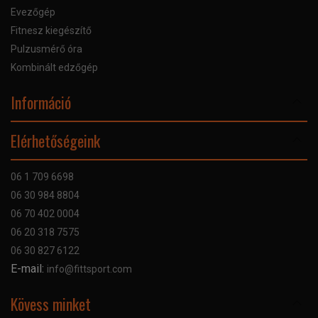
Evezőgép
Fitnesz kiegészítő
Pulzusmérő óra
Kombinált edzőgép
Információ
Online Áruhitel
Elérhetőségeink
Bankkártyás fizetés
Szállítás
06 1 709 6698
Garancia
06 30 984 8804
Szerviz hibabejelentő
06 70 402 0004
GYIK
06 20 318 7575
Kapcsolat
06 30 827 6122
Céginformáció
E-mail:
info@fittsport.com
Elismeréseink és díjaink
Adatvédelmi nyilatkozat
Kövess minket