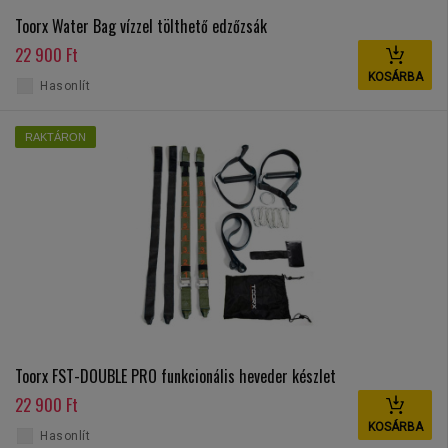
Toorx Water Bag vízzel tölthető edzőzsák
22 900 Ft
KOSÁRBA
Hasonlít
RAKTÁRON
Toorx FST-DOUBLE PRO funkcionális heveder készlet
22 900 Ft
KOSÁRBA
Hasonlít