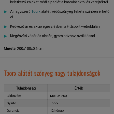
keletkező zajokat, védi a padlót a karcolásoktól és verejtéktől.
A nagyszerű
Toorx
alátét védőszőnyeg fekete színben érhető
el.
Kedvező ár és akció egész évben a Fittsport weboldalán.
Kiegészítő vásárlás olcsón, gyors házhoz-szállítással.
Mérete:
200x100x0,6 cm
Toorx alátét szőnyeg nagy tulajdonságok
Tulajdonság
Érték
Cikkszám
MAT06-200
Gyártó
Toorx
Garancia
12 hónap