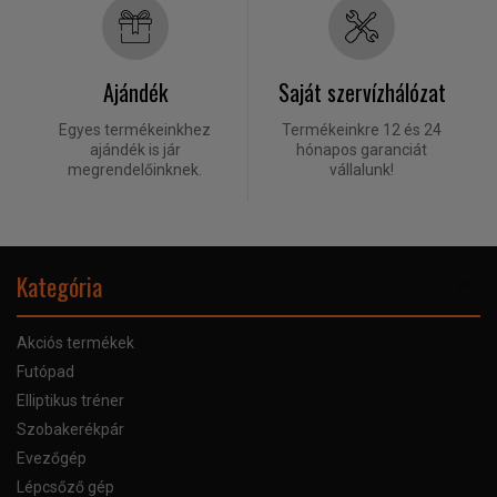
Ajándék
Saját szervízhálózat
Egyes termékeinkhez
Termékeinkre 12 és 24
ajándék is jár
hónapos garanciát
megrendelőinknek.
vállalunk!
Kategória
Akciós termékek
Futópad
Elliptikus tréner
Szobakerékpár
Evezőgép
Lépcsőző gép