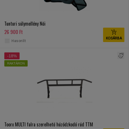
Tunturi súlymellény Női
26 900 Ft
KOSÁRBA
Hasonlít
-18%
RAKTÁRON
Toorx MULTI falra szerelhető húzódzkodó rúd TTM