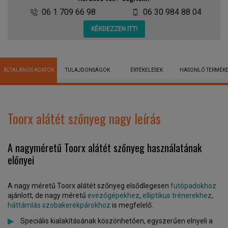
06 1 709 66 98
06 30 984 88 04
KÉRDEZZEN ITT!
ÁLTALÁNOS ADATOK
TULAJDONSÁGOK
ÉRTÉKELÉSEK
HASONLÓ TERMÉK
Toorx alátét szőnyeg nagy leírás
A nagyméretű Toorx alátét szőnyeg használatának
előnyei
A nagy méretű Toorx alátét szőnyeg elsődlegesen
futópadokhoz
ajánlott, de nagy méretű
evezőgépekhez
,
elliptikus trénerekhez
,
háttámlás szobakerékpárokhoz
is megfelelő.
Speciális kialakításának köszönhetően, egyszerűen elnyeli a