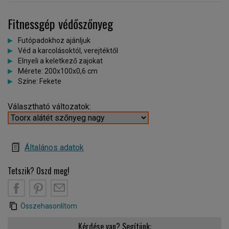
Fitnessgép védőszőnyeg
Futópadokhoz ajánljuk
Véd a karcolásoktól, verejtéktől
Elnyeli a keletkező zajokat
Mérete: 200x100x0,6 cm
Színe: Fekete
Választható változatok:
Általános adatok
Tetszik? Oszd meg!
Összehasonlítom
Kérdése van? Segítünk: