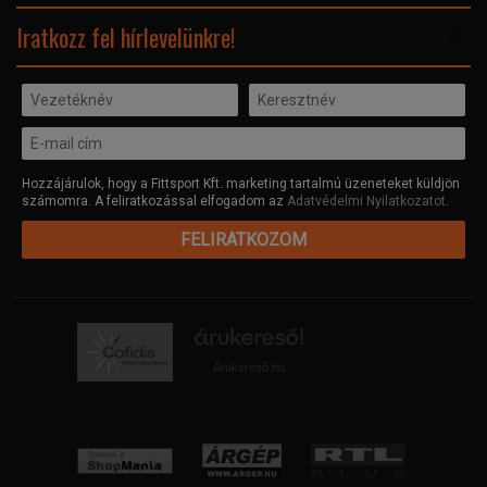
Facebook
Iratkozz fel hírlevelünkre!
Hozzájárulok, hogy a Fittsport Kft. marketing tartalmú üzeneteket küldjön
számomra. A feliratkozással elfogadom az
Adatvédelmi Nyilatkozatot
.
FELIRATKOZOM
Árukereső.hu