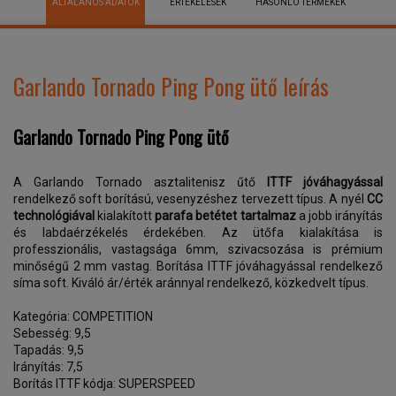
ÁLTALÁNOS ADATOK
ÉRTÉKELÉSEK
HASONLÓ TERMÉKEK
Garlando Tornado Ping Pong ütő leírás
Garlando Tornado Ping Pong ütő
A Garlando Tornado asztalitenisz űtő
ITTF jóváhagyással
rendelkező soft borítású, vesenyzéshez tervezett típus. A nyél
CC
technológiával
kialakított
parafa betétet tartalmaz
a jobb irányítás
és labdaérzékelés érdekében. Az ütőfa kialakítása is
professzionális, vastagsága 6mm, szivacsozása is prémium
minőségű 2 mm vastag. Borítása ITTF jóváhagyással rendelkező
síma soft. Kiváló ár/érték aránnyal rendelkező, közkedvelt típus.
Kategória: COMPETITION
Sebesség: 9,5
Tapadás: 9,5
Irányítás: 7,5
Borítás ITTF kódja: SUPERSPEED