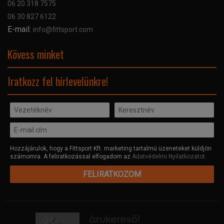
06 20 318 7575
Kapcsolat
06 30 827 6122
Céginformáció
E-mail:
info@fittsport.com
Elismeréseink és díjaink
Adatvédelmi nyilatkozat
Kövess minket
Facebook
Iratkozz fel hírlevelünkre!
Hozzájárulok, hogy a Fittsport Kft. marketing tartalmú üzeneteket küldjön
számomra. A feliratkozással elfogadom az
Adatvédelmi Nyilatkozatot
.
FELIRATKOZOM