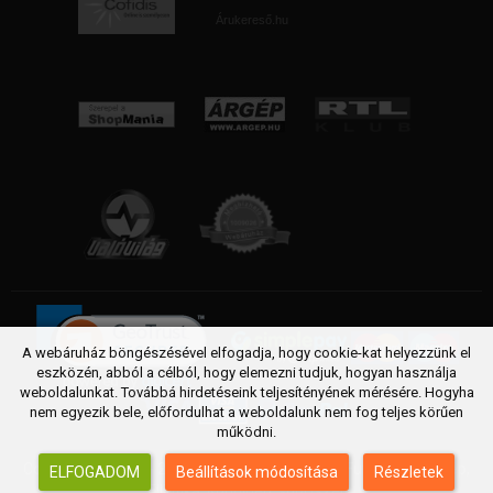
Árukereső.hu
A webáruház böngészésével elfogadja, hogy cookie-kat helyezzünk el
eszközén, abból a célból, hogy elemezni tudjuk, hogyan használja
weboldalunkat. Továbbá hirdetéseink teljesítényének mérésére. Hogyha
nem egyezik bele, előfordulhat a weboldalunk nem fog teljes körűen
működni.
Copyright © 2005 - 2026 FittSport webáruház. Futópad, Futógép,
ELFOGADOM
Beállítások módosítása
Részletek
Elliptika, Kondigép, sportszer