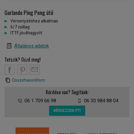
Garlando Ping Pong ütő
Versenyzéshez alkalmas
6/7 csillag
ITTF jóváhagyott
Általános adatok
Tetszik? Oszd meg!
Összehasonlítom
Kérdése van? Segítünk:
06 1 709 66 98
06 30 984 88 04
KÉRDEZZEN ITT!