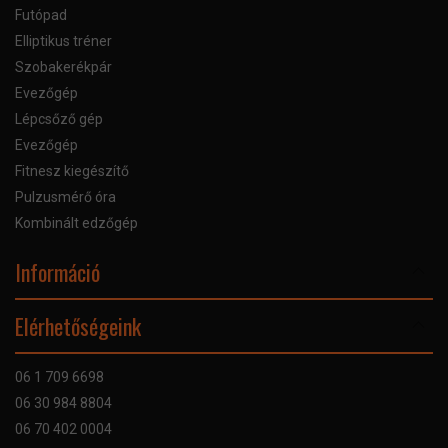
Futópad
Elliptikus tréner
Szobakerékpár
Evezőgép
Lépcsőző gép
Evezőgép
Fitnesz kiegészítő
Pulzusmérő óra
Kombinált edzőgép
Információ
Online Áruhitel
Elérhetőségeink
Bankkártyás fizetés
Szállítás
06 1 709 6698
Garancia
06 30 984 8804
Szerviz hibabejelentő
06 70 402 0004
GYIK