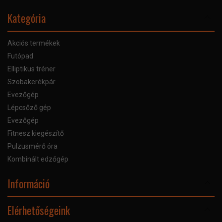
Kategória
Akciós termékek
Futópad
Elliptikus tréner
Szobakerékpár
Evezőgép
Lépcsőző gép
Evezőgép
Fitnesz kiegészítő
Pulzusmérő óra
Kombinált edzőgép
Információ
Online Áruhitel
Elérhetőségeink
Bankkártyás fizetés