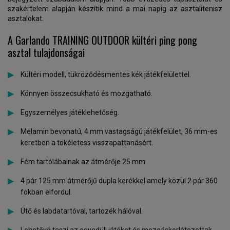
szakértelem alapján készítik mind a mai napig az asztalitenisz
asztalokat.
A Garlando TRAINING OUTDOOR kültéri ping pong
asztal tulajdonságai
Kültéri modell, tükröződésmentes kék játékfelülettel.
Könnyen összecsukható és mozgatható.
Egyszemélyes játéklehetőség.
Melamin bevonatú, 4 mm vastagságú játékfelület, 36 mm-es
keretben a tökéletess visszapattanásért.
Fém tartólábainak az átmérője 25 mm
4 pár 125 mm átmérőjű dupla kerékkel amely közül 2 pár 360
fokban elfordul.
Ütő és labdatartóval, tartozék hálóval.