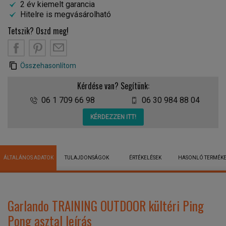
2 év kiemelt garancia
Hitelre is megvásárolható
Tetszik? Oszd meg!
Összehasonlítom
Kérdése van? Segítünk:
06 1 709 66 98
06 30 984 88 04
KÉRDEZZEN ITT!
ÁLTALÁNOS ADATOK
TULAJDONSÁGOK
ÉRTÉKELÉSEK
HASONLÓ TERMÉK
Garlando TRAINING OUTDOOR kültéri Ping
Pong asztal leírás