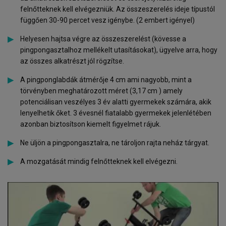
felnőtteknek kell elvégezniük. Az összeszerelés ideje típustól
függően 30-90 percet vesz igénybe. (2 embert igényel)
Helyesen hajtsa végre az összeszerelést (kövesse a
pingpongasztalhoz mellékelt utasításokat), ügyelve arra, hogy
az összes alkatrészt jól rögzítse.
A pingponglabdák átmérője 4 cm ami nagyobb, mint a
törvényben meghatározott méret (3,17 cm ) amely
potenciálisan veszélyes 3 év alatti gyermekek számára, akik
lenyelhetik őket. 3 évesnél fiatalabb gyermekek jelenlétében
azonban biztosítson kiemelt figyelmet rájuk.
Ne üljön a pingpongasztalra, ne tároljon rajta neház tárgyat.
A mozgatását mindig felnőtteknek kell elvégezni.