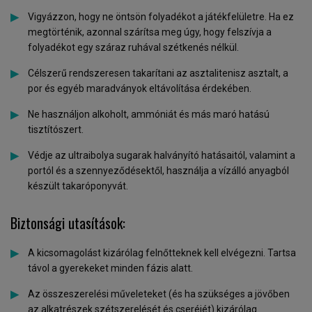
Vigyázzon, hogy ne öntsön folyadékot a játékfelületre. Ha ez
megtörténik, azonnal szárítsa meg úgy, hogy felszívja a
folyadékot egy száraz ruhával szétkenés nélkül.
Célszerű rendszeresen takarítani az asztalitenisz asztalt, a
por és egyéb maradványok eltávolítása érdekében.
Ne használjon alkoholt, ammóniát és más maró hatású
tisztítószert.
Védje az ultraibolya sugarak halványító hatásaitól, valamint a
portól és a szennyeződésektől, használja a vízálló anyagból
készült takaróponyvát.
Biztonsági utasítások:
A kicsomagolást kizárólag felnőtteknek kell elvégezni. Tartsa
távol a gyerekeket minden fázis alatt.
Az összeszerelési műveleteket (és ha szükséges a jövőben
az alkatrészek szétszerelését és cseréjét) kizárólag