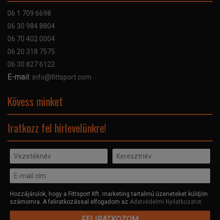
Szállítás
06 1 709 6698
Garancia
06 30 984 8804
Szerviz hibabejelentő
06 70 402 0004
GYIK
06 20 318 7575
Kapcsolat
06 30 827 6122
Céginformáció
E-mail:
info@fittsport.com
Elismeréseink és díjaink
Adatvédelmi nyilatkozat
Kövess minket
Facebook
Iratkozz fel hírlevelünkre!
Hozzájárulok, hogy a Fittsport Kft. marketing tartalmú üzeneteket küldjön
számomra. A feliratkozással elfogadom az
Adatvédelmi Nyilatkozatot
.
FELIRATKOZOM