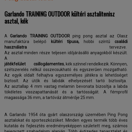
Garlando TRAINING OUTDOOR kültéri asztalitenisz
asztal, kék
A
Garlando TRAINING OUTDOOR
ping pong asztal az Olasz
manufaktúra belépő
kültéri típusa,
hobbi színtű
családi
használatra
tervezve.
Az asztal minden része teljesen időjárásálló anyagokból készült.
A
játékfelület csillogásmentes
, kék színnel rendelkezik. K
önnyen,
szétszerelés nélkül összecsukható és egyszerűen mozgatható.
Az egyik oldalt felhajtva egyszemélyes játékra is lehetőséget
biztosít. Az ütők és labdák elhelyezését tartó biztosítja.
Az asztallap 4 mm vastag melamin bevonata bizosítja a labda
tökéletes visszapattanását és a tartósságát. A fémprofil
magassága 36 mm, a tartóváz átmérője 25 mm.
A Garlando 1954 óta gyárt olaszországi üzemében Ping Pong
asztalokat és sporteszközöket. Minden egyes termék több éves
kutatás és fejlesztés eredményeképpen született meg, számos
bejegyzett szabadalom alapján. Több évtizedes tapasztalat és