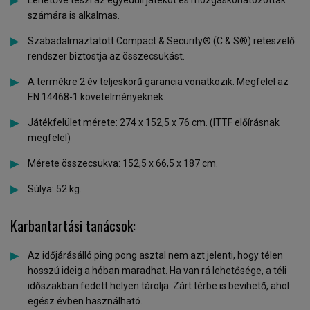
Lehetővé teszi az egyedüli játékot és mozgáskorlátozottak
számára is alkalmas.
Szabadalmaztatott Compact & Security® (C & S®) reteszelő
rendszer biztostja az összecsukást.
A termékre 2 év teljeskörű garancia vonatkozik. Megfelel az
EN 14468-1 követelményeknek.
Játékfelület mérete: 274 x 152,5 x 76 cm. (ITTF előírásnak
megfelel)
Mérete összecsukva: 152,5 x 66,5 x 187 cm.
Súlya: 52 kg.
Karbantartási tanácsok:
Az időjárásálló ping pong asztal nem azt jelenti, hogy télen
hosszú ideig a hóban maradhat. Ha van rá lehetősége, a téli
időszakban fedett helyen tárolja. Zárt térbe is bevihető, ahol
egész évben használható.