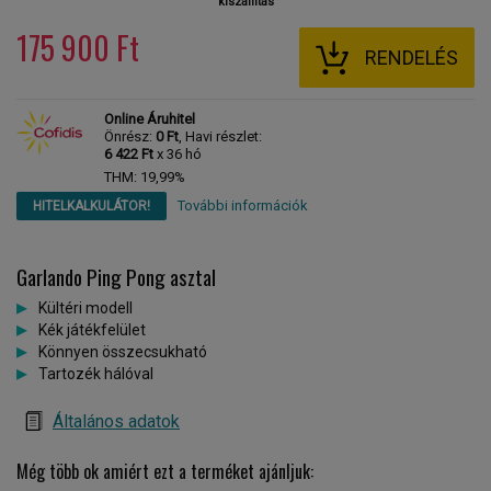
kiszállítás
175 900 Ft
RENDELÉS
Online Áruhitel
Önrész:
0 Ft
, Havi részlet:
6 422 Ft
x 36 hó
THM: 19,99%
További információk
HITELKALKULÁTOR!
Garlando Ping Pong asztal
Kültéri modell
Kék játékfelület
Könnyen összecsukható
Tartozék hálóval
Általános adatok
Még több ok amiért ezt a terméket ajánljuk: