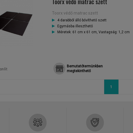
Toorx védő matrac szett
Toorx védő matrac szett
4 darabból álló bővíthető szett
Egymásba illeszthető
Méretek: 61 cm x 61 cm, Vastagság: 1,2 cm
Bemutatótermünkben
nlít
megtekinthető
1