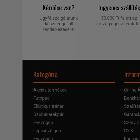
Kérdése van?
Ingyenes szállítás
Ügyfélszolgálatunk
50.000 Ft felett az
készséggel áll
ország egész terület
rendelkezésére!
Kategória
Inform
Akciós termékek
Online Á
Futópad
Bankkár
Elliptikus tréner
Szállítá
Szobakerékpár
Garanci
Evezőgép
Szerviz
Lépcsőző gép
GYIK
Evezőgép
Kapcsol