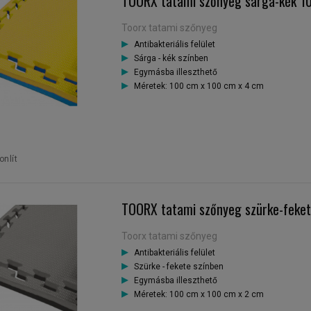
TOORX tatami szőnyeg sárga-kék 1
Toorx tatami szőnyeg
Antibakteriális felület
Sárga - kék színben
Egymásba illeszthető
Méretek: 100 cm x 100 cm x 4 cm
nlít
TOORX tatami szőnyeg szürke-feke
Toorx tatami szőnyeg
Antibakteriális felület
Szürke - fekete színben
Egymásba illeszthető
Méretek: 100 cm x 100 cm x 2 cm