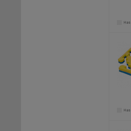
Haso
Haso