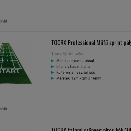
nlít
TOORX Professional Műfű sprint pá
Toorx Sprint pálya
Metrikus nyomtatással
Intenzív használatra
Kültéren is használható
Méretek: 12m x 2m x 16mm
nlít
TOORX tatami szőnyeg piros-kék 1