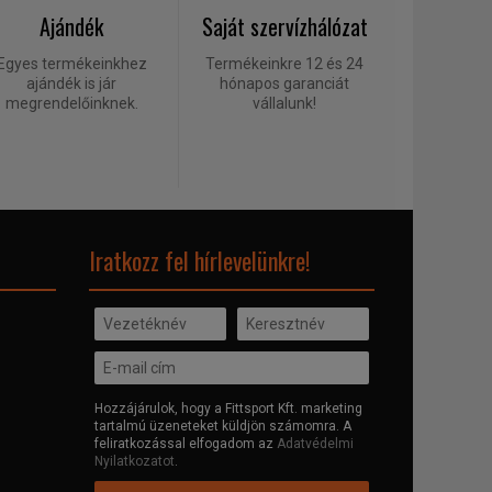
Ajándék
Saját szervízhálózat
Egyes termékeinkhez
Termékeinkre 12 és 24
ajándék is jár
hónapos garanciát
megrendelőinknek.
vállalunk!
Iratkozz fel hírlevelünkre!
Hozzájárulok, hogy a Fittsport Kft. marketing
tartalmú üzeneteket küldjön számomra. A
feliratkozással elfogadom az
Adatvédelmi
Nyilatkozatot
.