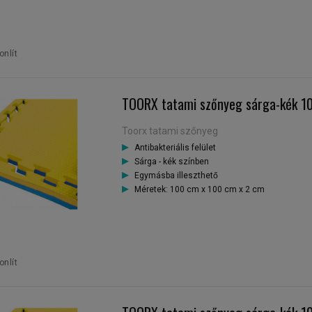
nlít
TOORX tatami szőnyeg sárga-kék 1
Toorx tatami szőnyeg
Antibakteriális felület
Sárga - kék színben
Egymásba illeszthető
Méretek: 100 cm x 100 cm x 2 cm
nlít