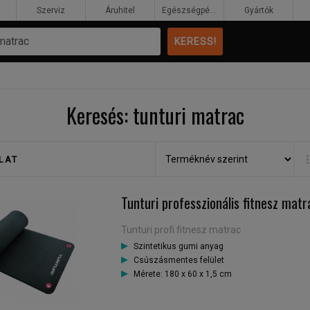
Szerviz
Áruhitel
Egészségpénztár
Gyártók
Keresés: tunturi matrac
LAT
Tunturi professzionális fitnesz matr
Tunturi profi fitnesz matrac
Szintetikus gumi anyag
Csúszásmentes felület
Mérete: 180 x 60 x 1,5 cm