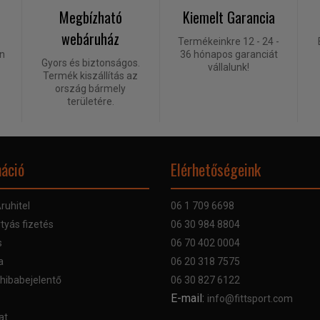
Megbízható
Kiemelt Garancia
webáruház
Termékeinkre 12 - 24 -
én
36 hónapos garanciát
Gyors és biztonságos.
vállalunk!
Termék kiszállítás az
ország bármely
területére.
áció
Elérhetőségeink
ruhitel
06 1 709 6698
tyás fizetés
06 30 984 8804
s
06 70 402 0004
a
06 20 318 7575
 hibabejelentő
06 30 827 6122
E-mail:
info@fittsport.com
at