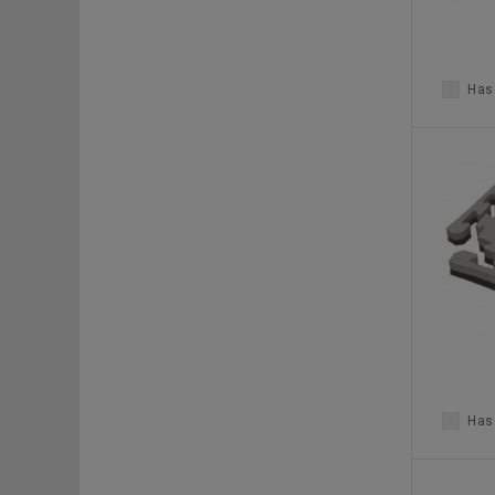
Haso
Haso