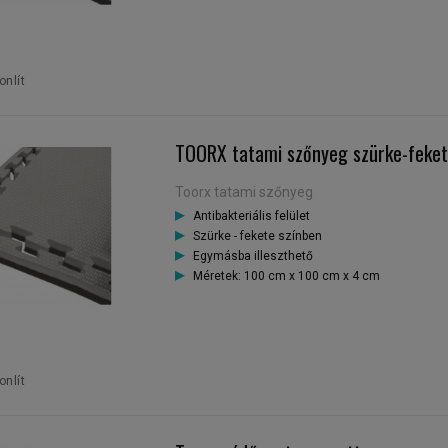
nlít
TOORX tatami szőnyeg szürke-feke
Toorx tatami szőnyeg
Antibakteriális felület
Szürke - fekete színben
Egymásba illeszthető
Méretek: 100 cm x 100 cm x 4 cm
nlít