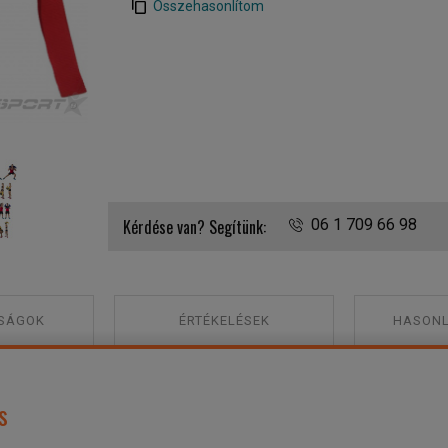
Összehasonlítom
Tunturi Bolgár zsák 10 kg
Kérdése van? Segítünk:
06 1 709 66 98
SÁGOK
ÉRTÉKELÉSEK
HASONL
s