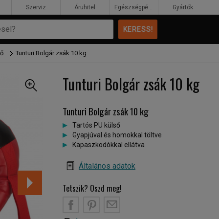
Szerviz
Áruhitel
Egészségpénztár
Gyártók
tő
Tunturi Bolgár zsák 10 kg
Tunturi Bolgár zsák 10 kg
Tunturi Bolgár zsák 10 kg
Tartós PU külső
Gyapjúval és homokkal töltve
Kapaszkodókkal ellátva
Általános adatok
Tetszik? Oszd meg!
B
PT
EM