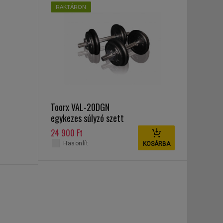
RAKTÁRON
Toorx VAL-20DGN
egykezes súlyzó szett
20 kg
24 900 Ft
Hasonlít
KOSÁRBA