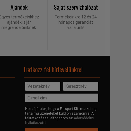
Ajándék
Saját szervízhálózat
Egyes termékeinkhez
Termékeinkre 12 és 24
ajándék is jár
hónapos garanciát
megrendelőinknek.
vállalunk!
Iratkozz fel hírlevelünkre!
Hozzájárulok, hogy a Fittsport Kft. marketing
tartalmú üzeneteket küldjön számomra. A
feliratkozással elfogadom az
Adatvédelmi
Nyilatkozatot
.