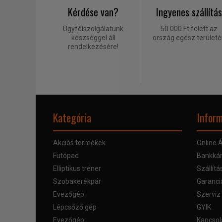
Kérdése van?
Ingyenes szállítás
Ügyfélszolgálatunk
50.000 Ft felett az
készséggel áll
ország egész terület
rendelkezésére!
Kategória
Inform
Akciós termékek
Online Á
Futópad
Bankkár
Elliptikus tréner
Szállítá
Szobakerékpár
Garanci
Evezőgép
Szerviz
Lépcsőző gép
GYIK
Evezőgép
Kapcsol