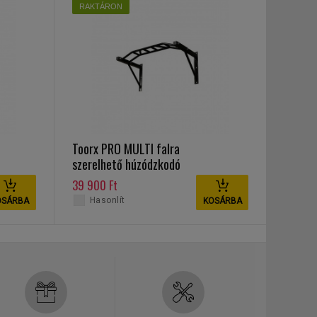
RAKTÁRON
Toorx PRO MULTI falra
szerelhető húzódzkodó
rúd TTM-PRO
39 900 Ft
Hasonlít
OSÁRBA
KOSÁRBA