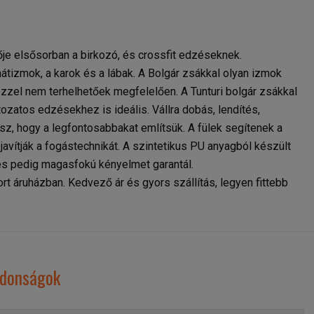
ője elsősorban a birkozó, és crossfit edzéseknek.
hátizmok, a karok és a lábak. A Bolgár zsákkal olyan izmok
zel nem terhelhetőek megfelelően. A Tunturi bolgár zsákkal
tozatos edzésekhez is ideális. Vállra dobás, lendítés,
sz, hogy a legfontosabbakat említsük. A fülek segítenek a
avítják a fogástechnikát. A szintetikus PU anyagból készült
és pedig magasfokú kényelmet garantál.
ort áruházban. Kedvező ár és gyors szállítás, legyen fittebb
ajdonságok