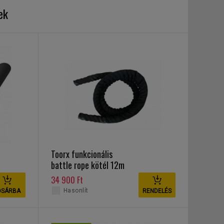
ek
Toorx funkcionális
battle rope kötél 12m
34 900 Ft
Hasonlít
OSÁRBA
RENDELÉS