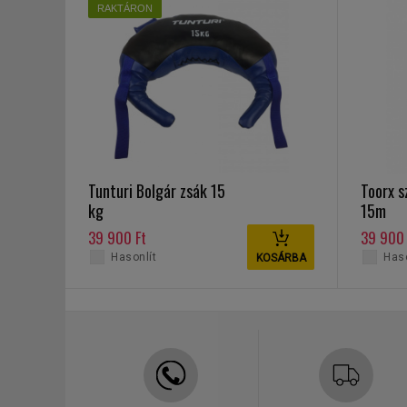
RAKTÁRON
Tunturi Bolgár zsák 15
Toorx s
kg
15m
39 900 Ft
39 900 
Hasonlít
Haso
KOSÁRBA