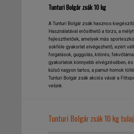
Tunturi Bolgár zsák 10 kg
A Tunturi Bolgár zsák hasznos kiegészít
Használatával erősíthető a törzs, a mély
fejleszthetőek, amelyek más sporteszköz
sokféle gyakorlat elvégezhető, ezért vál
forgatások, guggolás, kitörés, fekvőtáma
gyakorlatok könnyebb elvégzésében, és j
külső nagyon tartos, a pamut-homok tölt
Tunturi Bolgár zsák akciós vásár a Fittsp
velünk.
Tunturi Bolgár zsák 10 kg tul