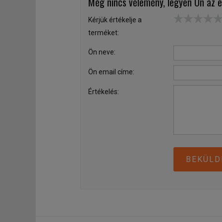
Még nincs vélemény, legyen Ön az e
Kérjük értékelje a
terméket:
Ön neve:
Ön email címe:
Értékelés:
BEKÜLD