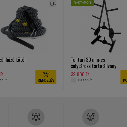
RAKTÁRON
zánhúzó kötél
Tunturi 30 mm-es
súlytárcsa tartó állvány
Ft
39 900 Ft
nlít
Hasonlít
RENDELÉS
K