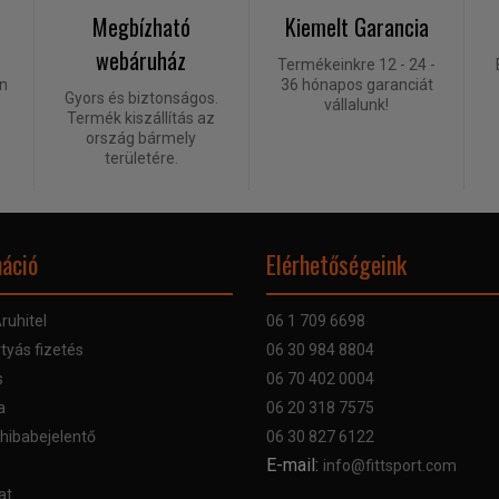
Megbízható
Kiemelt Garancia
webáruház
Termékeinkre 12 - 24 -
én
36 hónapos garanciát
Gyors és biztonságos.
vállalunk!
Termék kiszállítás az
ország bármely
területére.
áció
Elérhetőségeink
ruhitel
06 1 709 6698
tyás fizetés
06 30 984 8804
s
06 70 402 0004
a
06 20 318 7575
 hibabejelentő
06 30 827 6122
E-mail:
info@fittsport.com
at