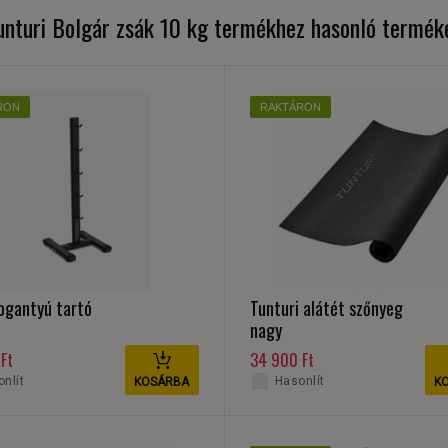
unturi Bolgár zsák 10 kg termékhez hasonló termék
RON
RAKTÁRON
ogantyú tartó
Tunturi alátét szőnyeg
nagy
Ft
34 900 Ft
nlít
Hasonlít
KOSÁRBA
K