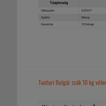
Tulajdonság
Cikkszám
SCF017
Gyártó
Marcy
Garancia
12 hónap
Tunturi Bolgár zsák 10 kg vél