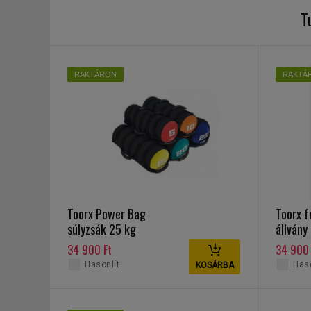
T
RAKTÁRON
RAKTÁ
Toorx Power Bag
Toorx f
súlyzsák 25 kg
állvány
34 900 Ft
34 900 
Hasonlít
Haso
KOSÁRBA