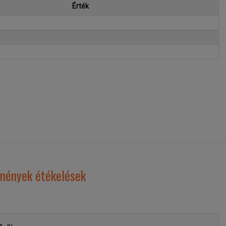
Érték
emények étékelések