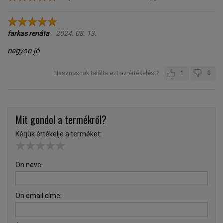
farkas renáta
2024. 08. 13.
nagyon jó
Hasznosnak találta ezt az értékelést?
1
0
Mit gondol a termékről?
Kérjük értékelje a terméket:
Ön neve:
Ön email címe: