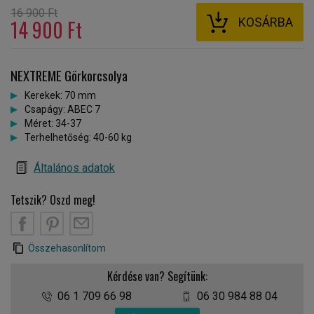
16 900 Ft
KOSÁRBA
14 900 Ft
NEXTREME Görkorcsolya
Kerekek: 70 mm
Csapágy: ABEC 7
Méret: 34-37
Terhelhetőség: 40-60 kg
Általános adatok
Tetszik? Oszd meg!
Összehasonlítom
Kérdése van? Segítünk:
06 1 709 66 98
06 30 984 88 04