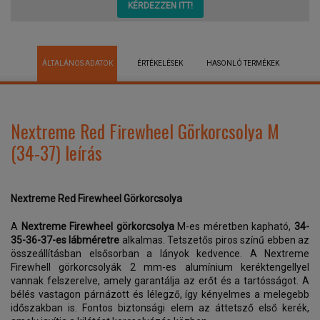
KÉRDEZZEN ITT!
ÁLTALÁNOS ADATOK
ÉRTÉKELÉSEK
HASONLÓ TERMÉKEK
Nextreme Red Firewheel Görkorcsolya M
(34-37) leírás
Nextreme Red Firewheel Görkorcsolya
A
Nextreme Firewheel görkorcsolya
M-es méretben kapható,
34-
35-36-37-es lábméretre
alkalmas. Tetszetős piros színű ebben az
összeállításban elsősorban a lányok kedvence. A Nextreme
Firewhell görkorcsolyák 2 mm-es alumínium keréktengellyel
vannak felszerelve, amely garantálja az erőt és a tartósságot. A
bélés vastagon párnázott és lélegző, így kényelmes a melegebb
időszakban is. Fontos biztonsági elem az áttetsző első kerék,