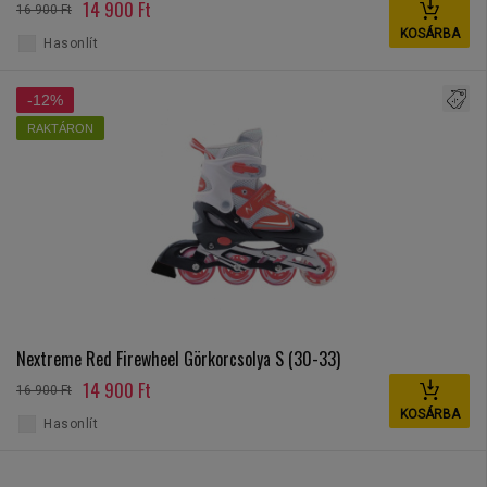
14 900 Ft
16 900 Ft
KOSÁRBA
Hasonlít
-12%
RAKTÁRON
Nextreme Red Firewheel Görkorcsolya S (30-33)
14 900 Ft
16 900 Ft
KOSÁRBA
Hasonlít