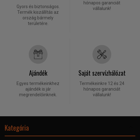
hónapos garanciát
Gyors és biztonságos.
vállalunk!
Termék kiszállítás az
ország bármely
területére.
Ajándék
Saját szervízhálózat
Egyes termékeinkhez
Termékeinkre 12 és 24
ajándék is jár
hónapos garanciát
megrendelőinknek.
vállalunk!
Kategória