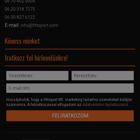
06 70 402 0004
GYIK
06 20 318 7575
Kapcsolat
06 30 827 6122
Céginformáció
E-mail:
info@fittsport.com
Elismeréseink és díjaink
Adatvédelmi nyilatkozat
Kövess minket
Facebook
Iratkozz fel hírlevelünkre!
Hozzájárulok, hogy a Fittsport Kft. marketing tartalmú üzeneteket küldjön
számomra. A feliratkozással elfogadom az
Adatvédelmi Nyilatkozatot
.
FELIRATKOZOM