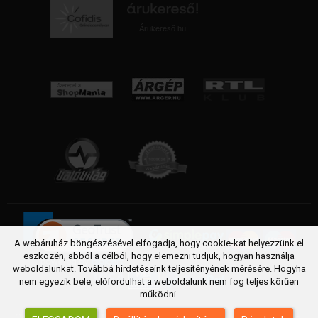
Árukereső.hu
A webáruház böngészésével elfogadja, hogy cookie-kat helyezzünk el
eszközén, abból a célból, hogy elemezni tudjuk, hogyan használja
weboldalunkat. Továbbá hirdetéseink teljesítényének mérésére. Hogyha
nem egyezik bele, előfordulhat a weboldalunk nem fog teljes körűen
működni.