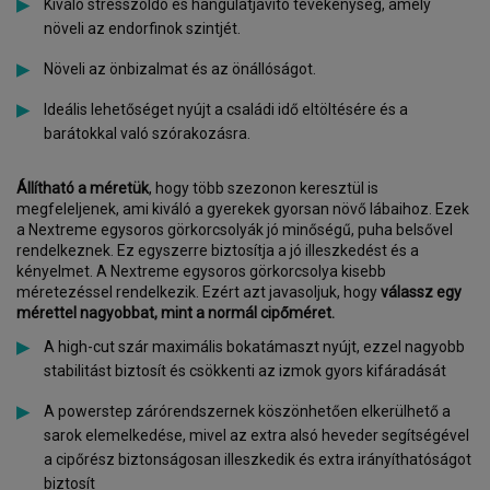
Kiváló stresszoldó és hangulatjavító tevékenység, amely
növeli az endorfinok szintjét.
Növeli az önbizalmat és az önállóságot.
Ideális lehetőséget nyújt a családi idő eltöltésére és a
barátokkal való szórakozásra.
Állítható a méretük
, hogy több szezonon keresztül is
megfeleljenek, ami kiváló a gyerekek gyorsan növő lábaihoz. Ezek
a Nextreme egysoros görkorcsolyák jó minőségű, puha belsővel
rendelkeznek. Ez egyszerre biztosítja a jó illeszkedést és a
kényelmet. A Nextreme egysoros görkorcsolya kisebb
méretezéssel rendelkezik. Ezért azt javasoljuk, hogy
válassz egy
mérettel nagyobbat, mint a normál cipőméret.
A high-cut szár maximális bokatámaszt nyújt, ezzel nagyobb
stabilitást biztosít és csökkenti az izmok gyors kifáradását
A powerstep zárórendszernek köszönhetően elkerülhető a
sarok elemelkedése, mivel az extra alsó heveder segítségével
a cipőrész biztonságosan illeszkedik és extra irányíthatóságot
biztosít