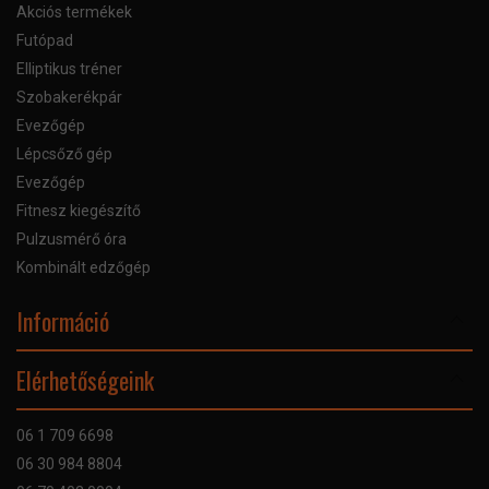
Akciós termékek
Futópad
Elliptikus tréner
Szobakerékpár
Evezőgép
Lépcsőző gép
Evezőgép
Fitnesz kiegészítő
Pulzusmérő óra
Kombinált edzőgép
Információ
Online Áruhitel
Elérhetőségeink
Bankkártyás fizetés
Szállítás
06 1 709 6698
Garancia
06 30 984 8804
Szerviz hibabejelentő