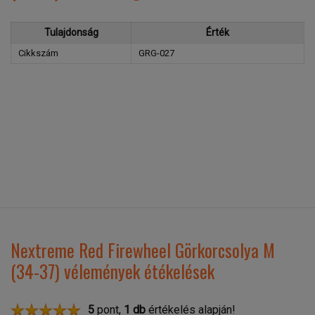
Tulajdonság
Érték
Cikkszám
GRG-027
Nextreme Red Firewheel Görkorcsolya M
(34-37) vélemények étékelések
5
pont,
1
db
értékelés alapján!