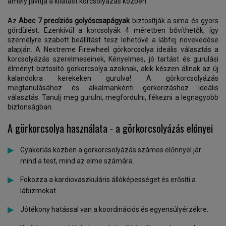
amely javítja a kilátást korcsolyázás közben.
Az
Abec 7 precíziós golyóscsapágyak
biztosítják a sima és gyors
gördülést. Ezenkívül a korcsolyák 4 méretben bővíthetők, így
személyre szabott beállítást tesz lehetővé a lábfej növekedése
alapján. A Nextreme Firewheel görkorcsolya ideális választás a
korcsolyázás szerelmeseinek, Kényelmes, jó tartást és gurulási
élményt biztosító görkorcsolya azoknak, akik készen állnak az új
kalandokra kerekeken gurulva! A görkorcsolyázás
megtanulásához és alkalmankénti görkorizáshoz ideális
választás. Tanulj meg gurulni, megfordulni, fékezni a legnagyobb
biztonságban.
A görkorcsolya használata - a görkorcsolyázás előnyei
Gyakorlás közben a görkorcsolyázás számos előnnyel jár
mind a test, mind az elme számára.
Fokozza a kardiovaszkuláris állóképességet és erősíti a
lábizmokat.
Jótékony hatással van a koordinációs és egyensúlyérzékre.