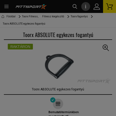
i
kereső
Főoldal
Toorx Fitness,
Fitnesz kiegészítő
Toorx fogantyú
Toorx ABSOLUTE egykezes fogantyú
Toorx ABSOLUTE egykezes fogantyú
RAKTÁRON
Toorx ABSOLUTE egykezes fogantyú
Bemutatótermünkben