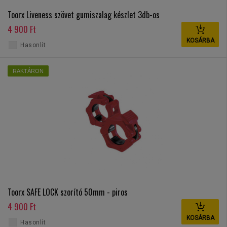
Toorx Liveness szövet gumiszalag készlet 3db-os
4 900 Ft
KOSÁRBA
Hasonlít
RAKTÁRON
Toorx SAFE LOCK szorító 50mm - piros
4 900 Ft
KOSÁRBA
Hasonlít