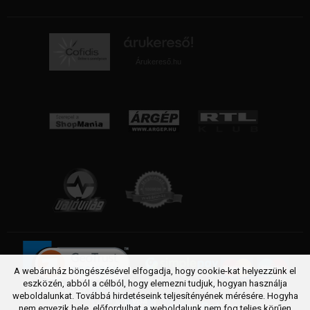
Árukereső.hu
A webáruház böngészésével elfogadja, hogy cookie-kat helyezzünk el
eszközén, abból a célból, hogy elemezni tudjuk, hogyan használja
weboldalunkat. Továbbá hirdetéseink teljesítényének mérésére. Hogyha
nem egyezik bele, előfordulhat a weboldalunk nem fog teljes körűen