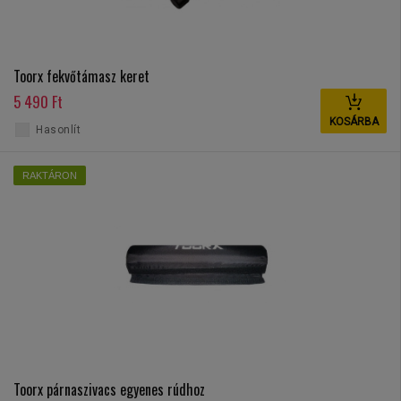
Toorx fekvőtámasz keret
5 490 Ft
KOSÁRBA
Hasonlít
RAKTÁRON
Toorx párnaszivacs egyenes rúdhoz