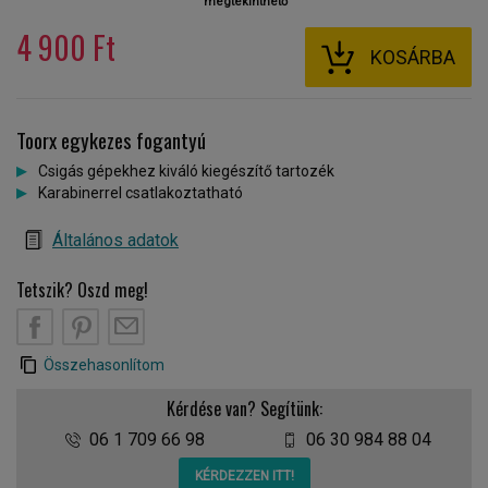
megtekinthető
4 900 Ft
KOSÁRBA
Toorx egykezes fogantyú
Csigás gépekhez kiváló kiegészítő tartozék
Karabinerrel csatlakoztatható
Általános adatok
Tetszik? Oszd meg!
Összehasonlítom
Kérdése van? Segítünk:
06 1 709 66 98
06 30 984 88 04
KÉRDEZZEN ITT!