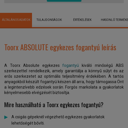
ÁLTALÁNOS ADATOK
TULAJDONSÁGOK
ÉRTÉKELÉSEK
HASONLÓ TERMÉK
Toorx ABSOLUTE egykezes fogantyú leírás
A Toorx Absolute egykezes
fogantyú
kiváló minőségű ABS
szerkezettel rendelkezik, amely garantálja a könnyű súlyt és az
erős szerkezetet az optimális teljesítmény érdekében. A tartós
anyagokból készült fogantyú készen áll arra, hogy támogassa Önt
a legintenzívebb edzések során. Forgós markolata a gyakorlatok
kényelmesebb elvégzését biztosítja.
Mire használható a
Toorx egykezes fogantyú?
A csigás gépeknél végezhető egykezes gyakorlatok
lehetőségét bővíti.