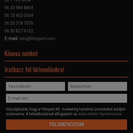
06 1 709 6698
Garancia
06 30 984 8804
Szerviz hibabejelentő
06 70 402 0004
GYIK
06 20 318 7575
Kapcsolat
06 30 827 6122
Céginformáció
E-mail:
info@fittsport.com
Elismeréseink és díjaink
Adatvédelmi nyilatkozat
Kövess minket
Facebook
Iratkozz fel hírlevelünkre!
Hozzájárulok, hogy a Fittsport Kft. marketing tartalmú üzeneteket küldjön
számomra. A feliratkozással elfogadom az
Adatvédelmi Nyilatkozatot
.
FELIRATKOZOM