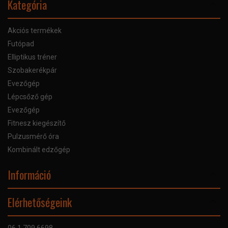
Kategória
Akciós termékek
Futópad
Elliptikus tréner
Szobakerékpár
Evezőgép
Lépcsőző gép
Evezőgép
Fitnesz kiegészítő
Pulzusmérő óra
Kombinált edzőgép
Információ
Online Áruhitel
Elérhetőségeink
Bankkártyás fizetés
Szállítás