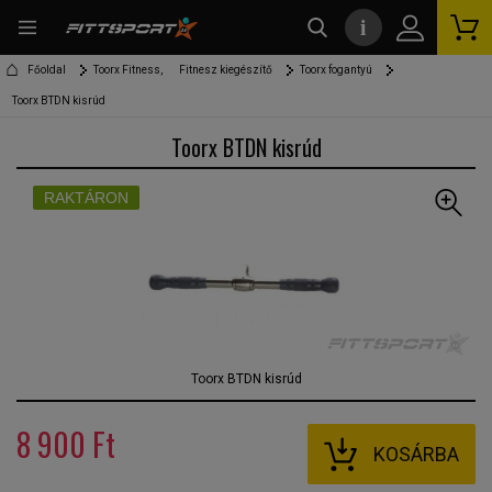
i
kereső
Főoldal
Toorx Fitness,
Fitnesz kiegészítő
Toorx fogantyú
Toorx BTDN kisrúd
Toorx BTDN kisrúd
RAKTÁRON
Toorx BTDN kisrúd
8 900 Ft
KOSÁRBA