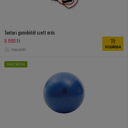
Tunturi gumikötél szett erős
8 990 Ft
KOSÁRBA
Hasonlít
RAKTÁRON