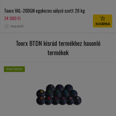
Toorx VAL-20DGN egykezes súlyzó szett 20 kg
24 900 Ft
KOSÁRBA
Hasonlít
Toorx BTDN kisrúd termékhez hasonló
termékek
RAKTÁRON