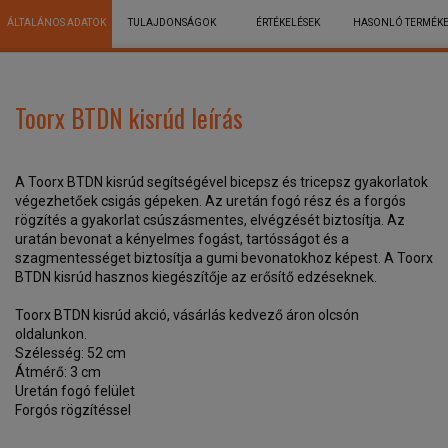
ÁLTALÁNOS ADATOK
TULAJDONSÁGOK
ÉRTÉKELÉSEK
HASONLÓ TERMÉK
Toorx BTDN kisrúd leírás
A Toorx BTDN kisrúd segítségével bicepsz és tricepsz gyakorlatok
végezhetőek csigás gépeken. Az uretán fogó rész és a forgós
rögzítés a gyakorlat csúszásmentes, elvégzését biztosítja. Az
uratán bevonat a kényelmes fogást, tartósságot és a
szagmentességet biztosítja a gumi bevonatokhoz képest. A Toorx
BTDN kisrúd hasznos kiegészítője az erősítő edzéseknek.
Toorx BTDN kisrúd akció, vásárlás kedvező áron olcsón
oldalunkon.
Szélesség: 52 cm
Átmérő: 3 cm
Uretán fogó felület
Forgós rögzítéssel