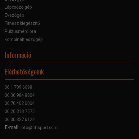
Lépcsőző gép
Evezőgép
Fitnesz kiegészítő
Pulzusmérő óra
Kombinált edzőgép
Információ
Online Áruhitel
Elérhetőségeink
Bankkártyás fizetés
Szállítás
06 1 709 6698
Garancia
06 30 984 8804
Szerviz hibabejelentő
06 70 402 0004
GYIK
06 20 318 7575
Kapcsolat
06 30 827 6122
Céginformáció
E-mail:
info@fittsport.com
Elismeréseink és díjaink