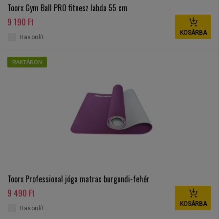
Toorx Gym Ball PRO fitnesz labda 55 cm
9 190 Ft
KOSÁRBA
Hasonlít
RAKTÁRON
Toorx Professional jóga matrac burgundi-fehér
9 490 Ft
KOSÁRBA
Hasonlít