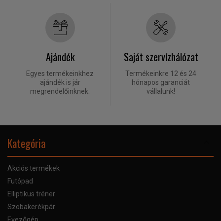
Ajándék
Saját szervízhálózat
Egyes termékeinkhez
Termékeinkre 12 és 24
ajándék is jár
hónapos garanciát
megrendelőinknek.
vállalunk!
Kategória
Akciós termékek
Futópad
Elliptikus tréner
Szobakerékpár
Evezőgép