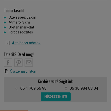
Toorx kisrúd
Szélesség: 52 cm
Átmérő: 3 cm
Uretán markolat
Forgós rögzítés
Általános adatok
Tetszik? Oszd meg!
Összehasonlítom
Kérdése van? Segítünk:
06 1 709 66 98
06 30 984 88 04
KÉRDEZZEN ITT!