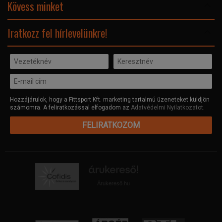
Adatvédelmi nyilatkozat
Kövess minket
Facebook
Iratkozz fel hírlevelünkre!
Hozzájárulok, hogy a Fittsport Kft. marketing tartalmú üzeneteket küldjön
számomra. A feliratkozással elfogadom az
Adatvédelmi Nyilatkozatot
.
FELIRATKOZOM
Árukereső.hu