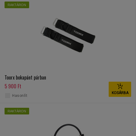
RAKTÁRON
Toorx bokapánt párban
5 900 Ft
KOSÁRBA
Hasonlít
RAKTÁRON