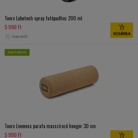
Toorx Lubetech spray futópadhoz 200 ml
5 990 Ft
KOSÁRBA
Hasonlít
RAKTÁRON
Toorx Liveness parafa masszírozó henger 30 cm
5 990 Ft