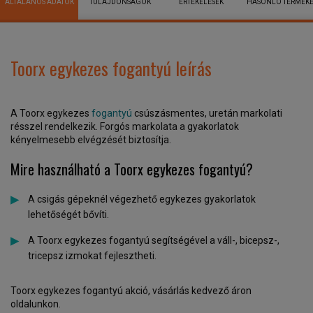
ÁLTALÁNOS ADATOK
TULAJDONSÁGOK
ÉRTÉKELÉSEK
HASONLÓ TERMÉK
Toorx egykezes fogantyú leírás
A Toorx egykezes
fogantyú
csúszásmentes, uretán markolati
résszel rendelkezik. Forgós markolata a gyakorlatok
kényelmesebb elvégzését biztosítja.
Mire használható a
Toorx egykezes fogantyú?
A csigás gépeknél végezhető egykezes gyakorlatok
lehetőségét bővíti.
A Toorx egykezes fogantyú segítségével a váll-, bicepsz-,
tricepsz izmokat fejlesztheti.
Toorx egykezes fogantyú akció, vásárlás kedvező áron
oldalunkon.