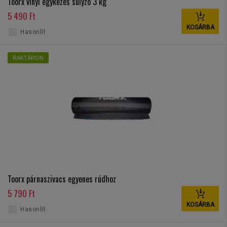
Toorx vinyl egykezes súlyzó 3 kg
5 490 Ft
KOSÁRBA
Hasonlít
RAKTÁRON
Toorx párnaszivacs egyenes rúdhoz
5 790 Ft
KOSÁRBA
Hasonlít