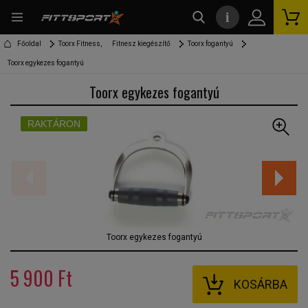
i
kereső
Főoldal
Toorx Fitness,
Fitnesz kiegészítő
Toorx fogantyú
Toorx egykezes fogantyú
Toorx egykezes fogantyú
RAKTÁRON
Toorx egykezes fogantyú
5 900 Ft
KOSÁRBA