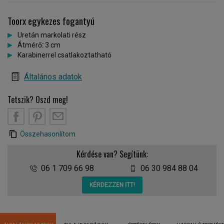
Toorx egykezes fogantyú
Uretán markolati rész
Átmérő
:
3 cm
Karabinerrel csatlakoztatható
Általános adatok
Tetszik? Oszd meg!
Összehasonlítom
Kérdése van? Segítünk:
06 1 709 66 98
06 30 984 88 04
KÉRDEZZEN ITT!