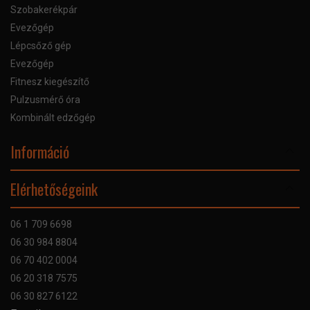
Szobakerékpár
Evezőgép
Lépcsőző gép
Evezőgép
Fitnesz kiegészítő
Pulzusmérő óra
Kombinált edzőgép
Információ
Online Áruhitel
Elérhetőségeink
Bankkártyás fizetés
Szállítás
06 1 709 6698
Garancia
06 30 984 8804
Szerviz hibabejelentő
06 70 402 0004
GYIK
06 20 318 7575
Kapcsolat
06 30 827 6122
Céginformáció