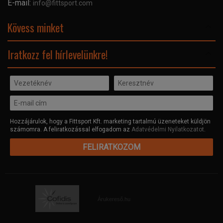
E-mail:
info@fittsport.com
Elismeréseink és díjaink
Adatvédelmi nyilatkozat
Kövess minket
Facebook
Iratkozz fel hírlevelünkre!
Hozzájárulok, hogy a Fittsport Kft. marketing tartalmú üzeneteket küldjön
számomra. A feliratkozással elfogadom az
Adatvédelmi Nyilatkozatot
.
FELIRATKOZOM
Árukereső.hu