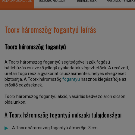
ÁLTALÁNOS ADATOK
TULAJDONSÁGOK
ÉRTÉKELÉSEK
HASONLÓ TERMÉK
Toorx háromszög fogantyú leírás
Toorx háromszög fogantyú
A Toorx háromszög fogantyú segítségével szűk fogású
hátlehúzás és evező jellegű gyakorlatok végezhetőek. A recézett,
uretán fogó rész a gyakorlat csúszásmentes, helyes elvégzését
biztosítja. A Toorx háromszög
fogantyú
hasznos kiegészítője az
erősítő edzéseknek.
Toorx háromszög fogantyú akció, vásárlás kedvező áron olcsón
oldalunkon.
A Toorx háromszög fogantyú műszaki tulajdonságai
A
Toorx háromszög fogantyú á
tmérője: 3 cm