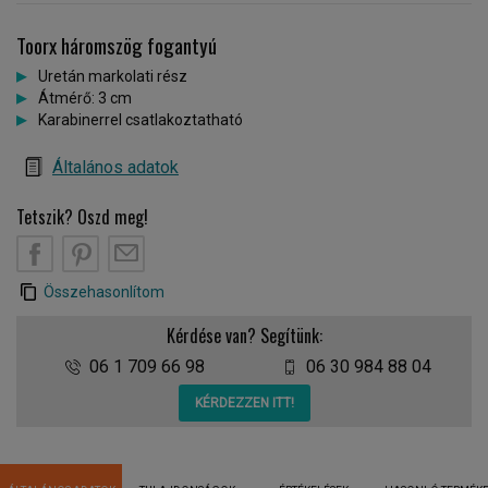
Toorx háromszög fogantyú
Uretán markolati rész
Átmérő: 3 cm
Karabinerrel csatlakoztatható
Általános adatok
Tetszik? Oszd meg!
Összehasonlítom
Kérdése van? Segítünk:
06 1 709 66 98
06 30 984 88 04
KÉRDEZZEN ITT!