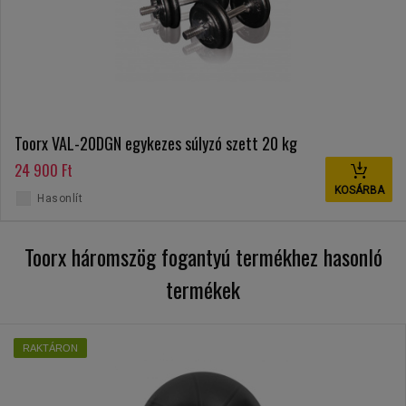
Toorx VAL-20DGN egykezes súlyzó szett 20 kg
24 900 Ft
KOSÁRBA
Hasonlít
Toorx háromszög fogantyú termékhez hasonló
termékek
RAKTÁRON