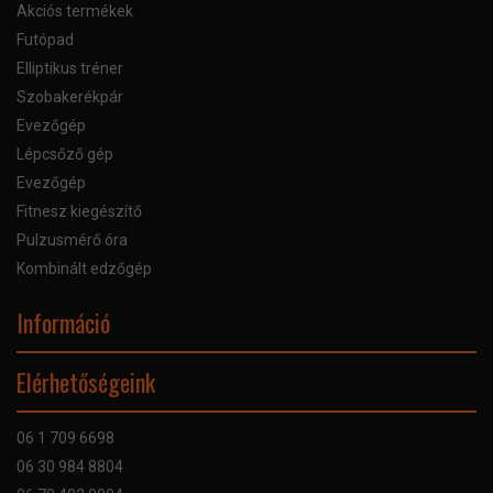
Akciós termékek
Futópad
Elliptikus tréner
Szobakerékpár
Evezőgép
Lépcsőző gép
Evezőgép
Fitnesz kiegészítő
Pulzusmérő óra
Kombinált edzőgép
Információ
Online Áruhitel
Elérhetőségeink
Bankkártyás fizetés
Szállítás
06 1 709 6698
Garancia
06 30 984 8804
Szerviz hibabejelentő