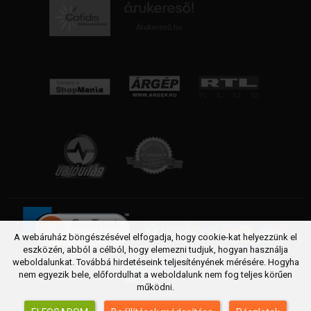
Árukereső.hu
A webáruház böngészésével elfogadja, hogy cookie-kat helyezzünk el
eszközén, abból a célból, hogy elemezni tudjuk, hogyan használja
weboldalunkat. Továbbá hirdetéseink teljesítényének mérésére. Hogyha
nem egyezik bele, előfordulhat a weboldalunk nem fog teljes körűen
működni.
Copyright © 2005 - 2026 FittSport webáruház. Futópad, Futógép,