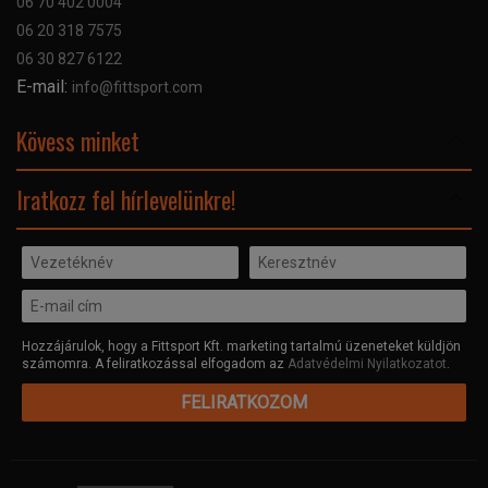
06 70 402 0004
GYIK
06 20 318 7575
Kapcsolat
06 30 827 6122
Céginformáció
E-mail:
info@fittsport.com
Elismeréseink és díjaink
Adatvédelmi nyilatkozat
Kövess minket
Facebook
Iratkozz fel hírlevelünkre!
Hozzájárulok, hogy a Fittsport Kft. marketing tartalmú üzeneteket küldjön
számomra. A feliratkozással elfogadom az
Adatvédelmi Nyilatkozatot
.
FELIRATKOZOM