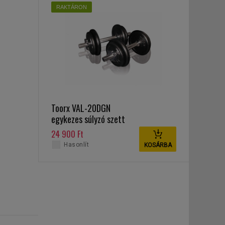
RAKTÁRON
Toorx VAL-20DGN
egykezes súlyzó szett
20 kg
24 900 Ft
Hasonlít
KOSÁRBA