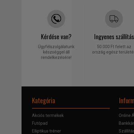
Kérdése van?
Ingyenes szállítás
Ügyfélszolgálatunk
50.000 Ft felett az
készséggel áll
ország egész terület
rendelkezésére!
Kategória
Inform
Akciós termékek
Online Á
Futópad
Bankkár
Elliptikus tréner
Szállítá