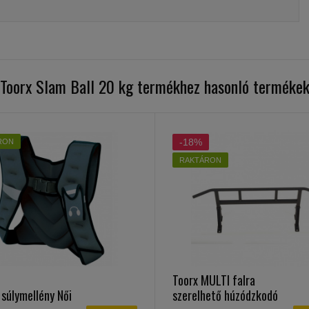
Toorx Slam Ball 20 kg termékhez hasonló terméke
-18%
RON
RAKTÁRON
Toorx MULTI falra
 súlymellény Női
szerelhető húzódzkodó