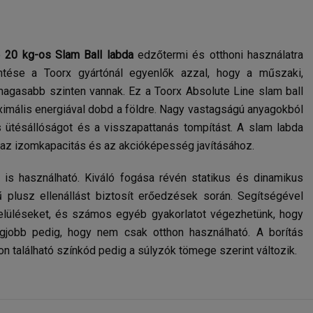
ó
20 kg-os Slam Ball labda
edzőtermi és otthoni használatra
ntése a Toorx gyártónál egyenlők azzal, hogy a műszaki,
magasabb szinten vannak. Ez a Toorx Absolute Line slam ball
aximális energiával dobd a földre. Nagy vastagságú anyagokból
s ütésállóságot és a visszapattanás tompítást. A slam labda
, az izomkapacitás és az akcióképesség javításához.
is használható. Kiváló fogása révén statikus és dinamikus
 plusz ellenállást biztosít erőedzések során. Segítségével
elüléseket, és számos egyéb gyakorlatot végezhetünk, hogy
jobb pedig, hogy nem csak otthon használható. A borítás
on található színkód pedig a súlyzók tömege szerint változik.