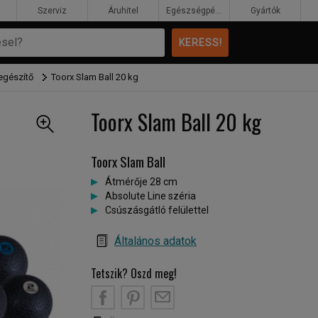
Szerviz
Áruhitel
Egészségpénztár
Gyártók
egészítő
Toorx Slam Ball 20 kg
Toorx Slam Ball 20 kg
Toorx Slam Ball
Átmérője 28 cm
Absolute Line széria
Csúszásgátló felülettel
Általános adatok
Tetszik? Oszd meg!
B
PT
EM