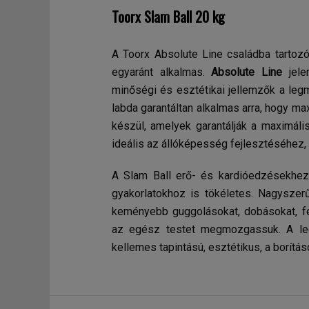
Toorx Slam Ball 20 kg
A Toorx Absolute Line családba tartoz
egyaránt alkalmas.
Absolute Line
jele
minőségi és esztétikai jellemzők a leg
labda garantáltan alkalmas arra, hogy m
készül, amelyek garantálják a maximáli
ideális az állóképesség fejlesztéséhez
A Slam Ball erő- és kardióedzésekhez 
gyakorlatokhoz is tökéletes. Nagyszerű
keményebb guggolásokat, dobásokat, f
az egész testet megmozgassuk. A leg
kellemes tapintású, esztétikus, a borítás