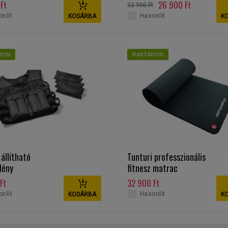
rúd TTM
Ft
26 900 Ft
32 900 Ft
nlít
Hasonlít
KOSÁRBA
K
RON
RAKTÁRON
 állítható
Tunturi professzionális
lény
fitnesz matrac
Ft
32 900 Ft
nlít
Hasonlít
KOSÁRBA
K