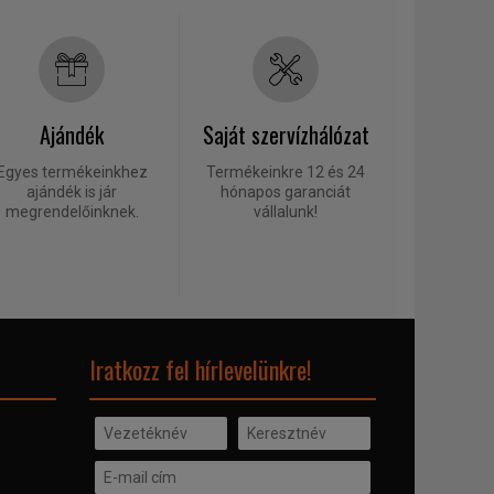
Ajándék
Saját szervízhálózat
Egyes termékeinkhez
Termékeinkre 12 és 24
ajándék is jár
hónapos garanciát
megrendelőinknek.
vállalunk!
Iratkozz fel hírlevelünkre!