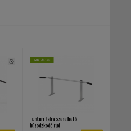
k
RAKTÁRON
Tunturi falra szerelhető
húzódzkodó rúd