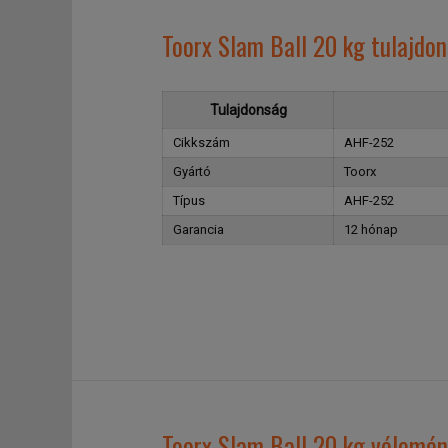
Toorx Slam Ball 20 kg tulajdo
Tulajdonság
Cikkszám
AHF-252
Gyártó
Toorx
Típus
AHF-252
Garancia
12 hónap
Toorx Slam Ball 20 kg vélemén