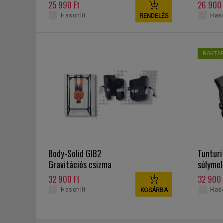
25 990 Ft
26 900 
Hasonlít
Haso
RENDELÉS
RAKTÁ
Body-Solid GIB2
Tunturi
Gravitációs csizma
súlymel
32 900 Ft
32 900 
Hasonlít
Haso
KOSÁRBA