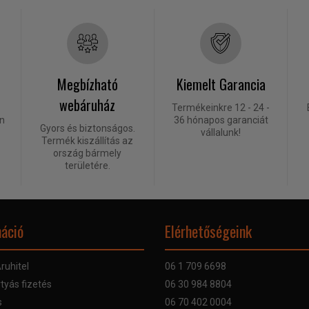
Megbízható
Kiemelt Garancia
webáruház
Termékeinkre 12 - 24 -
én
36 hónapos garanciát
Gyors és biztonságos.
vállalunk!
Termék kiszállítás az
ország bármely
területére.
áció
Elérhetőségeink
ruhitel
06 1 709 6698
tyás fizetés
06 30 984 8804
s
06 70 402 0004