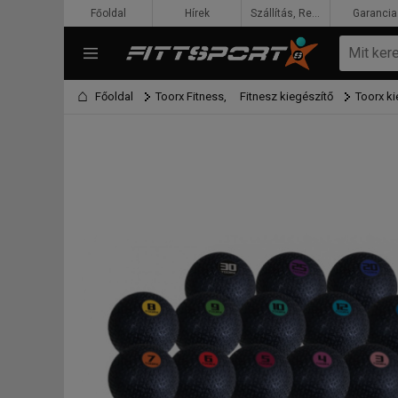
Főoldal
Hírek
Szállítás, Rendelés, Fizetés
Garancia
Főoldal
Toorx Fitness,
Fitnesz kiegészítő
Toorx ki
F