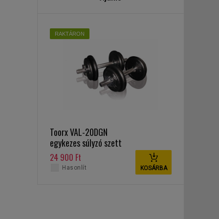
RAKTÁRON
Toorx VAL-20DGN
egykezes súlyzó szett
20 kg
24 900 Ft
Hasonlít
KOSÁRBA