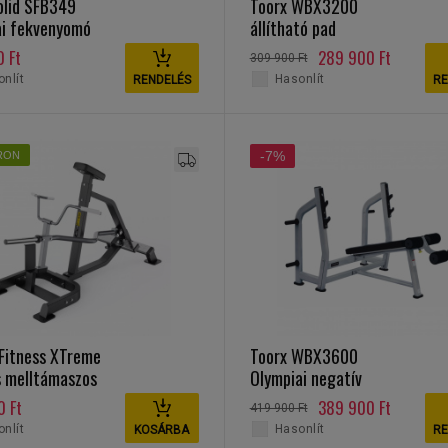
olid SFB349
Toorx WBX3200
ai fekvenyomó
állítható pad
 Ft
289 900 Ft
309 900 Ft
nlít
Hasonlít
RENDELÉS
RE
-7%
RON
Fitness XTreme
Toorx WBX3600
s melltámaszos
Olympiai negatív
ép
fekvenyomó pad
0 Ft
389 900 Ft
419 900 Ft
nlít
Hasonlít
KOSÁRBA
RE