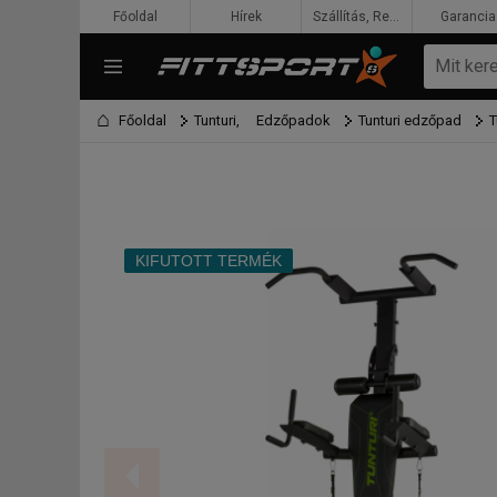
Főoldal
Hírek
Szállítás, Rendelés, Fizetés
Garancia
Főoldal
Tunturi,
Edzőpadok
Tunturi edzőpad
T
KIFUTOTT TERMÉK