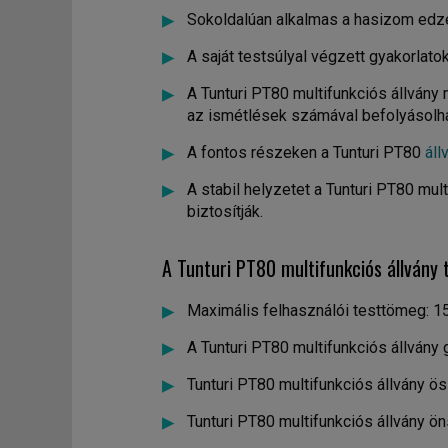
Sokoldalúan alkalmas a hasizom edz
A saját testsúlyal végzett gyakorlato
A Tunturi PT80 multifunkciós állvány
az ismétlések számával befolyásolha
A fontos részeken a Tunturi PT80
áll
A stabil helyzetet a Tunturi PT80 mul
biztosítják.
A Tunturi PT80 multifunkciós állvány 
Maximális felhasználói testtömeg: 15
A Tunturi PT80 multifunkciós állvány g
Tunturi PT80 multifunkciós állvány 
Tunturi PT80 multifunkciós állvány ön