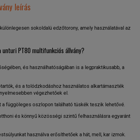
vány leírás
különlegesen sokoldalú edzőtorony, amely használatával az
 unturi PT80 multifunkciós állvány?
nőségében, és használhatóságában is a legpraktikusabb, a
btartók, és a tolódzkodáshoz használatos alkartámaszték
kényelmesebben végezhetőek el.
 a függöleges oszlopon található tüskék teszik lehetővé.
 otthoni és könnyű közösségi szintű felhasználásra egyaránt
stsúlyunkat használva erősíthetőek a hát, mell, kar izmok.