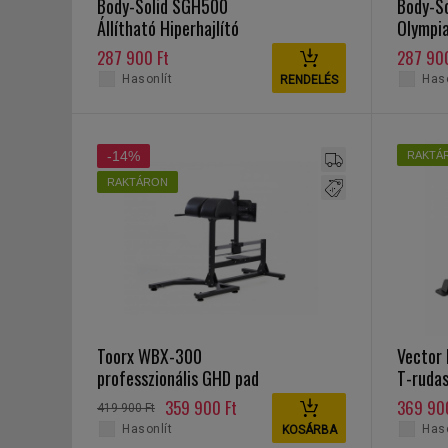
Body-Solid SGH500
Body-S
Állítható Hiperhajlító
Olympi
pad
pad
287 900 Ft
287 900
Hasonlít
Haso
RENDELÉS
-14%
RAKTÁ
RAKTÁRON
Toorx WBX-300
Vector 
professzionális GHD pad
T-ruda
evezőg
359 900 Ft
369 90
419 900 Ft
Hasonlít
Haso
KOSÁRBA