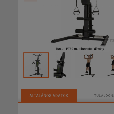
F
Tunturi PT80 multifunkciós állvány
ÁLTALÁNOS ADATOK
TULAJDON