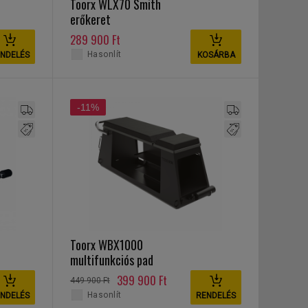
Toorx WLX70 Smith
erőkeret
289 900 Ft
Hasonlít
NDELÉS
KOSÁRBA
-11%
Toorx WBX1000
multifunkciós pad
399 900 Ft
449 900 Ft
Hasonlít
NDELÉS
RENDELÉS