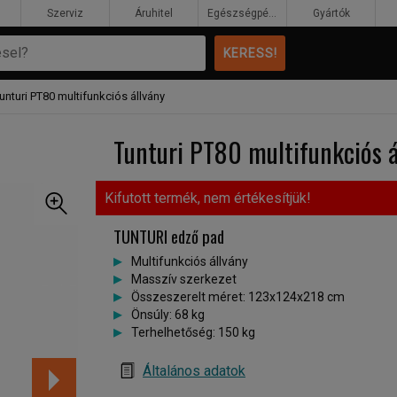
Szerviz
Áruhitel
Egészségpénztár
Gyártók
unturi PT80 multifunkciós állvány
Tunturi PT80 multifunkciós á
Kifutott termék, nem értékesítjük!
TUNTURI edző pad
Multifunkciós állvány
Masszív szerkezet
Összeszerelt méret: 123x124x218 cm
Önsúly: 68 kg
Terhelhetőség: 150 kg
Általános adatok