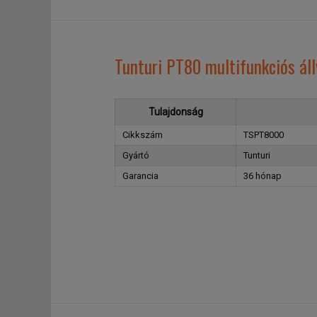
Tunturi PT80 multifunkciós ál
Tulajdonság
Cikkszám
TSPT8000
Gyártó
Tunturi
Garancia
36 hónap