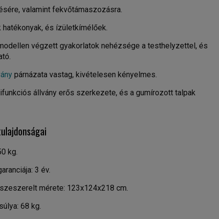
ésére, valamint fekvőtámaszozásra.
k hatékonyak, és ízületkímélőek.
 modellen végzett gyakorlatok nehézsége a testhelyzettel, és
tó.
vány
párnázata vastag, kivételesen kényelmes.
tifunkciós állvány erős szerkezete, és a gumírozott talpak
tulajdonságai
0 kg.
aranciája: 3 év.
összeszerelt mérete: 123x124x218 cm.
súlya: 68 kg.