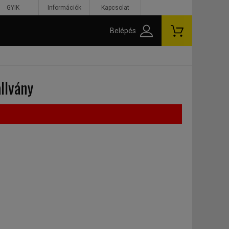
GYIK
Információk
Kapcsolat
Belépés
llvány