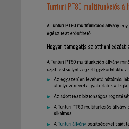
Tunturi PT80 multifunkciós áll
A
Tunturi PT80 multifunkciós állvány
egy 
egész test erősíthető.
Hogyan támogatja az otthoni edzést a
A Tunturi PT80 multifunkciós állvány mi
saját testsúllyal végzett gyakorlatokhoz.
Az egyszerűen levehető háttámla, lá
áthelyezésével a gyakorlatok a leg
Az adott rész biztonságos rögzítését
A Tunturi PT80 multifunkciós állvány
alkalmas.
A
Tunturi állvány
segítségével saját te