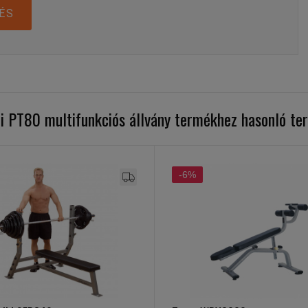
ÉS
i PT80 multifunkciós állvány termékhez hasonló t
-6%