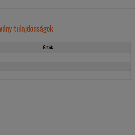
lvány tulajdonságok
Érték