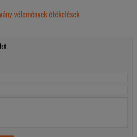
lvány vélemények étékelések
lső!