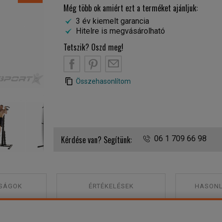
Még több ok amiért ezt a terméket ajánljuk:
3 év kiemelt garancia
Hitelre is megvásárolható
Tetszik? Oszd meg!
B
PT
EM
Összehasonlítom
Tunturi PT80 multifunkciós állvány 2
Kérdése van? Segítünk:
06 1 709 66 98
SÁGOK
ÉRTÉKELÉSEK
HASONL