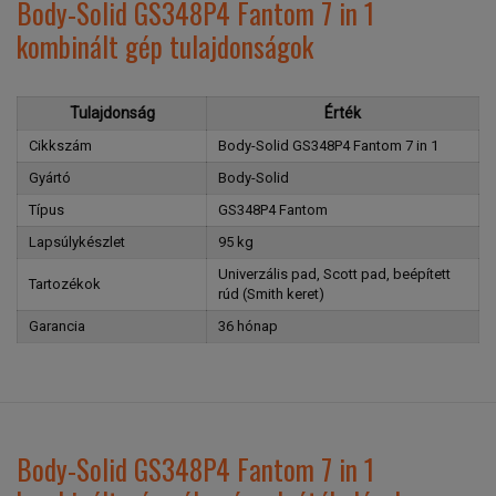
Body-Solid GS348P4 Fantom 7 in 1
kombinált gép tulajdonságok
Tulajdonság
Érték
Cikkszám
Body-Solid GS348P4 Fantom 7 in 1
Gyártó
Body-Solid
Típus
GS348P4 Fantom
Lapsúlykészlet
95 kg
Univerzális pad, Scott pad, beépített
Tartozékok
rúd (Smith keret)
Garancia
36 hónap
Body-Solid GS348P4 Fantom 7 in 1