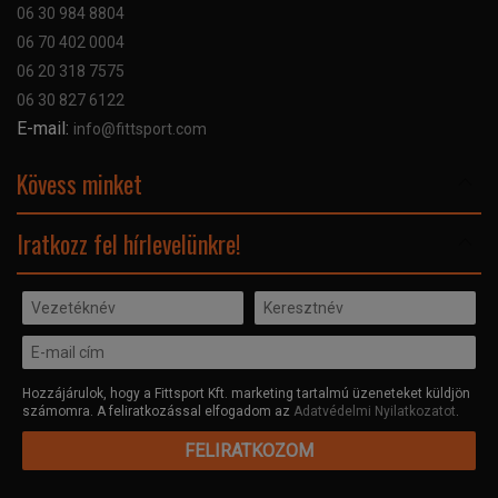
Garancia
06 30 984 8804
Szerviz hibabejelentő
06 70 402 0004
GYIK
06 20 318 7575
Kapcsolat
06 30 827 6122
Céginformáció
E-mail:
info@fittsport.com
Elismeréseink és díjaink
Adatvédelmi nyilatkozat
Kövess minket
Facebook
Iratkozz fel hírlevelünkre!
Hozzájárulok, hogy a Fittsport Kft. marketing tartalmú üzeneteket küldjön
számomra. A feliratkozással elfogadom az
Adatvédelmi Nyilatkozatot
.
FELIRATKOZOM