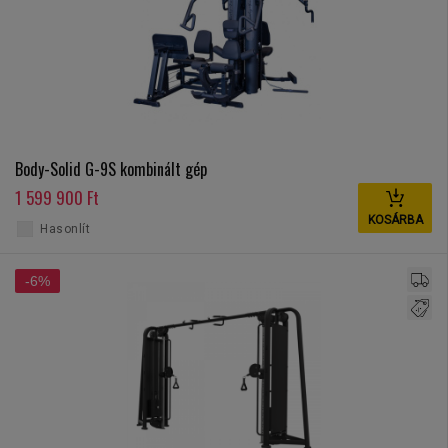
Body-Solid G-9S kombinált gép
1 599 900 Ft
KOSÁRBA
Hasonlít
-6%