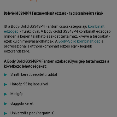
Body-Solid GS348P4 Fantom
kombinált edzőgép - ha csúcsminőségre vágyik
Itt a Body-Solid GS348P4 Fantom csúcskategóriájú
kombinált
edzőgép
7 funkcióval. A Body-Solid GS348P4 kombinált edzőgép
minden a képen található eszközt tartalmaz, kivéve a tárcsákat -
ezek külön megvásárolhatóak. A
Body-Solid kombinált gép
a
professzionális otthoni kombinált edzés egyik legjobb
edzőrendszere.
A Body Solid GS348P4 Fantom szabadsúlyos gép tartalmazza a
következő lehetőségeket:
Smith keret beépített ruddal
Hátgép 95 kg lapsúllyal
Mellgép
Guggoló keret
Univerzális pad (negatív is)