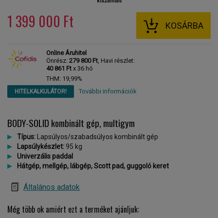
kiszállítás
1 399 000 Ft
KOSÁRBA
Online Áruhitel
Önrész:
279 800 Ft
, Havi részlet:
40 861 Ft
x 36 hó
THM: 19,99%
További információk
HITELKALKULÁTOR!
BODY-SOLID kombinált gép, multigym
Típus:
Lapsúlyos/szabadsúlyos kombinált gép
Lapsúlykészlet:
95 kg
Univerzális paddal
Hátgép, mellgép, lábgép, Scott pad, guggoló keret
Általános adatok
Még több ok amiért ezt a terméket ajánljuk: