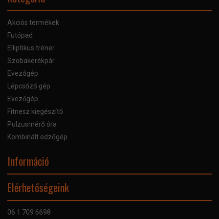
Akciós termékek
Futópad
Elliptikus tréner
Szobakerékpár
Evezőgép
Lépcsőző gép
Evezőgép
Fitnesz kiegészítő
Pulzusmérő óra
Kombinált edzőgép
Információ
Online Áruhitel
Elérhetőségeink
Bankkártyás fizetés
Szállítás
06 1 709 6698