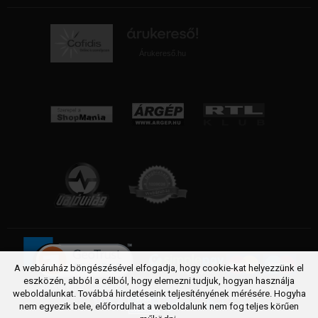
Árukereső.hu
A webáruház böngészésével elfogadja, hogy cookie-kat helyezzünk el
eszközén, abból a célból, hogy elemezni tudjuk, hogyan használja
weboldalunkat. Továbbá hirdetéseink teljesítényének mérésére. Hogyha
nem egyezik bele, előfordulhat a weboldalunk nem fog teljes körűen