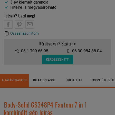
3 év kiemelt garancia
Hitelre is megvásárolható
Tetszik? Oszd meg!
Összehasonlítom
Kérdése van? Segítünk:
06 1 709 66 98
06 30 984 88 04
KÉRDEZZEN ITT!
ÁLTALÁNOS ADATOK
TULAJDONSÁGOK
ÉRTÉKELÉSEK
HASONLÓ TERMÉK
Body-Solid GS348P4 Fantom 7 in 1
kombinált gép leírás