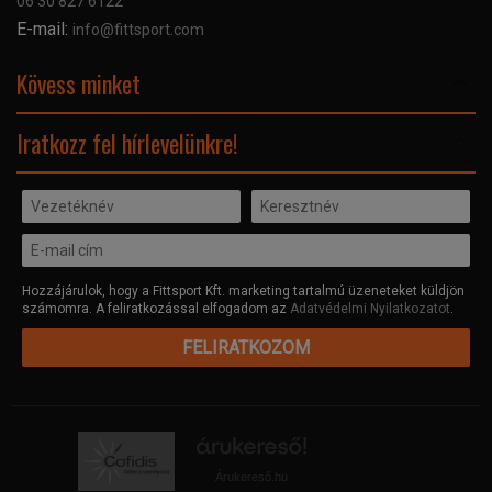
06 30 827 6122
Céginformáció
E-mail:
info@fittsport.com
Elismeréseink és díjaink
Adatvédelmi nyilatkozat
Kövess minket
Facebook
Iratkozz fel hírlevelünkre!
Hozzájárulok, hogy a Fittsport Kft. marketing tartalmú üzeneteket küldjön
számomra. A feliratkozással elfogadom az
Adatvédelmi Nyilatkozatot
.
FELIRATKOZOM
Árukereső.hu