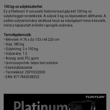
100 kg-os súlykészkettel.
Ez a Platinum V-sorozatú Selectorized gép két 100 kg-os
súlyköteggel rendelkezik. A súlyok 5 kg-os lépésekben állíthatók. A
széles súlytartomány ideálissá teszi az edzőgépet mind a kezdők,
mind a tapasztalt erőnléti rajongók számára.
Termékjellemzők:
• Méretek: H 76 x Sz 153 x M 225 cm
• Súly: 380 kg
• Súlyköteg: 2 x 100 kg
• Súlyarány: 1:2
• Anyag: acél, PU, ​​gumi
• Izomcsoportok: teljes test edzése
• Edzéstáblázattal
• Termékkód: 25PVS32000
• EAN: 8717842038222