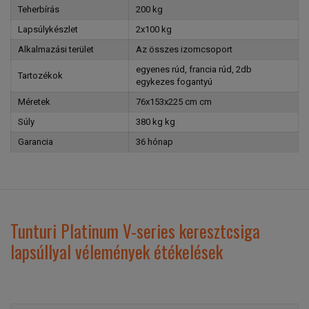
Teherbírás
200 kg
Lapsúlykészlet
2x100 kg
Alkalmazási terület
Az összes izomcsoport
egyenes rúd, francia rúd, 2db
Tartozékok
egykezes fogantyú
Méretek
76x153x225 cm cm
Súly
380 kg kg
Garancia
36 hónap
Tunturi Platinum V-series keresztcsiga
lapsúllyal vélemények étékelések