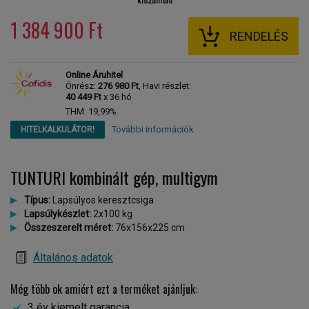
kiszállítás
1 384 900 Ft
RENDELÉS
Online Áruhitel
Önrész:
276 980 Ft
, Havi részlet:
40 449 Ft
x 36 hó
THM: 19,99%
További információk
HITELKALKULÁTOR!
TUNTURI kombinált gép, multigym
Típus:
Lapsúlyos keresztcsiga
Lapsúlykészlet:
2x100 kg
Összeszerelt méret:
76x156x225 cm
Általános adatok
Még több ok amiért ezt a terméket ajánljuk:
3 év kiemelt garancia