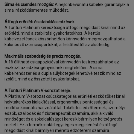
Sima és csendes mozgás:
A nejlonbevonatú kábelek garantálják a
sima, rázkódásmentes működést.
Átfogó erőnléti és stabilitási edzések.
A Tunturi Platinum keresztcsiga átfogó megoldást kínál mind az
erőnléti, mind a stabilitási gyakorlatokhoz. A kettős
kábelvezetésnek köszönhetően könnyedén megmozgathatod a
különböző izomcsoportokat, a felsőtesttől az alsótestig.
Maximális szabadság és precíz mozgás.
A 16 állítható csigapozícióval könnyedén testreszabhatod az
eszközt az edzési igényeidnek megfelelően. A sima
kábelrendszer és a dupla súlykötegek lehetővé teszik mind az
izolált, mind az összetett gyakorlatokat.
A Tunturi Platinum V-sorozat ereje.
A Platinum V-sorozat csúcskategóriás erőnléti eszközöket kínál
helytakarékos kialakítással, ergonomikus pontossággal és
multifunkcionális használattal. Tökéletes edzőtermek, személyi
edzők, szállodák és fizioterapeuták számára, akik a kiváló
minőséget és a sokoldalúságot keresik bármilyen költségvetés
mellett. Ez a termékcsalád egységes megjelenést és átfogó
megoldást kínál bármilyen méretű edzőterem számára.