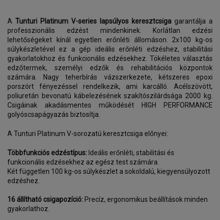
A
Tunturi Platinum V-series lapsúlyos keresztcsiga
garantálja a
professzionális edzést mindenkinek. Korlátlan edzési
lehetőségeket kínál egyetlen erőnléti állomáson. 2x100 kg-os
súlykészletével ez a gép ideális erőnléti edzéshez, stabilitási
gyakorlatokhoz és funkcionális edzésekhez. Tökéletes választás
edzőtermek, személyi edzők és rehabilitációs központok
számára. Nagy teherbírás vázszerkezete, kétszeres epoxi
porszórt fényezéssel rendelkezik, ami karcálló. Acélszövött,
poliuretán bevonatú kábelezésének szakítószilárdsága 2000 kg.
Csigáinak akadásmentes működését HIGH PERFORMANCE
golyóscsapágyazás biztosítja.
A Tunturi Platinum V-sorozatú keresztcsiga előnyei:
Többfunkciós edzéstípus:
Ideális erőnléti, stabilitási és
funkcionális edzésekhez az egész test számára.
Két független 100 kg-os súlykészlet a sokoldalú, kiegyensúlyozott
edzéshez.
16 állítható csigapozíció:
Precíz, ergonomikus beállítások minden
gyakorlathoz.