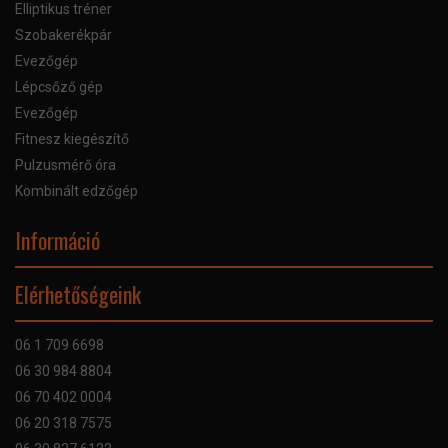
Elliptikus tréner
Szobakerékpár
Evezőgép
Lépcsőző gép
Evezőgép
Fitnesz kiegészítő
Pulzusmérő óra
Kombinált edzőgép
Információ
Online Áruhitel
Elérhetőségeink
Bankkártyás fizetés
Szállítás
06 1 709 6698
Garancia
06 30 984 8804
Szerviz hibabejelentő
06 70 402 0004
GYIK
06 20 318 7575
Kapcsolat