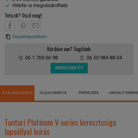
Hitelre is megvásárolható
Tetszik? Oszd meg!
Összehasonlítom
Kérdése van? Segítünk:
06 1 709 66 98
06 30 984 88 04
KÉRDEZZEN ITT!
ÁLTALÁNOS ADATOK
TULAJDONSÁGOK
ÉRTÉKELÉSEK
HASONLÓ TERMÉK
Tunturi Platinum V-series keresztcsiga
lapsúllyal leírás