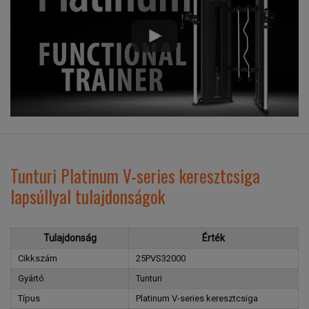
Tunturi Platinum V-series keresztcsiga
lapsúllyal tulajdonságok
Tulajdonság
Érték
Cikkszám
25PVS32000
Gyártó
Tunturi
Típus
Platinum V-series keresztcsiga