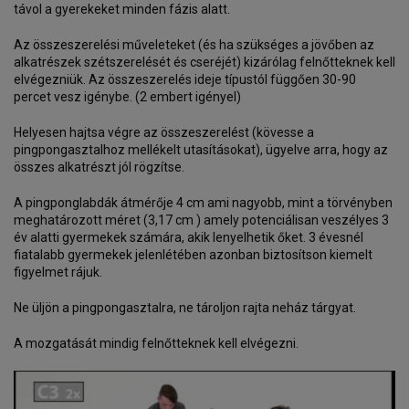
távol a gyerekeket minden fázis alatt.
Az összeszerelési műveleteket (és ha szükséges a jövőben az
alkatrészek szétszerelését és cseréjét) kizárólag felnőtteknek kell
elvégezniük. Az összeszerelés ideje típustól függően 30-90
percet vesz igénybe. (2 embert igényel)
Helyesen hajtsa végre az összeszerelést (kövesse a
pingpongasztalhoz mellékelt utasításokat), ügyelve arra, hogy az
összes alkatrészt jól rögzítse.
A pingponglabdák átmérője 4 cm ami nagyobb, mint a törvényben
meghatározott méret (3,17 cm ) amely potenciálisan veszélyes 3
év alatti gyermekek számára, akik lenyelhetik őket. 3 évesnél
fiatalabb gyermekek jelenlétében azonban biztosítson kiemelt
figyelmet rájuk.
Ne üljön a pingpongasztalra, ne tároljon rajta neház tárgyat.
A mozgatását mindig felnőtteknek kell elvégezni.