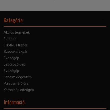
Kategória
Akciós termékek
Futópad
Elliptikus tréner
Szobakerékpár
Evezőgép
Lépcsőző gép
Evezőgép
Fitnesz kiegészítő
Pulzusmérő óra
Kombinált edzőgép
Információ