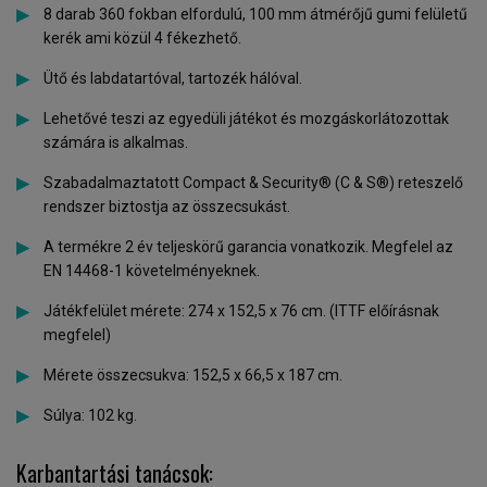
8 darab 360 fokban elfordulú, 100 mm átmérőjű gumi felületű
kerék ami közül 4 fékezhető.
Ütő és labdatartóval, tartozék hálóval.
Lehetővé teszi az egyedüli játékot és mozgáskorlátozottak
számára is alkalmas.
Szabadalmaztatott Compact & Security® (C & S®) reteszelő
rendszer biztostja az összecsukást.
A termékre 2 év teljeskörű garancia vonatkozik. Megfelel az
EN 14468-1 követelményeknek.
Játékfelület mérete: 274 x 152,5 x 76 cm. (ITTF előírásnak
megfelel)
Mérete összecsukva: 152,5 x 66,5 x 187 cm.
Súlya: 102 kg.
Karbantartási tanácsok: