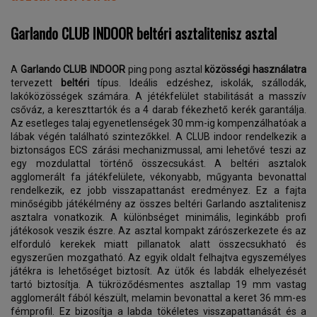
Garlando CLUB INDOOR beltéri asztalitenisz asztal
A
Garlando CLUB INDOOR
ping pong asztal
közösségi használatra
tervezett
beltéri
típus. Ideális edzéshez, iskolák, szállodák,
lakóközösségek számára. A jétékfelület stabilitását a masszív
csőváz, a kereszttartók és a 4 darab fékezhető kerék garantálja.
Az esetleges talaj egyenetlenségek 30 mm-ig kompenzálhatóak a
lábak végén található szintezőkkel. A CLUB indoor rendelkezik a
biztonságos ECS zárási mechanizmussal, ami lehetővé teszi az
egy mozdulattal történő összecsukást. A beltéri asztalok
agglomerált fa játékfelülete, vékonyabb, műgyanta bevonattal
rendelkezik, ez jobb visszapattanást eredményez. Ez a fajta
minőségibb játékélmény az összes beltéri Garlando asztalitenisz
asztalra vonatkozik. A különbséget minimális, leginkább profi
játékosok veszik észre. Az asztal kompakt zárószerkezete és az
elforduló kerekek miatt pillanatok alatt összecsukható és
egyszerűen mozgatható. Az egyik oldalt felhajtva egyszemélyes
játékra is lehetőséget biztosít. Az ütők és labdák elhelyezését
tartó biztosítja. A tükröződésmentes asztallap 19 mm vastag
agglomerált fából készült, melamin bevonattal a keret 36 mm-es
fémprofil. Ez bizosítja a labda tökéletes visszapattanását és a