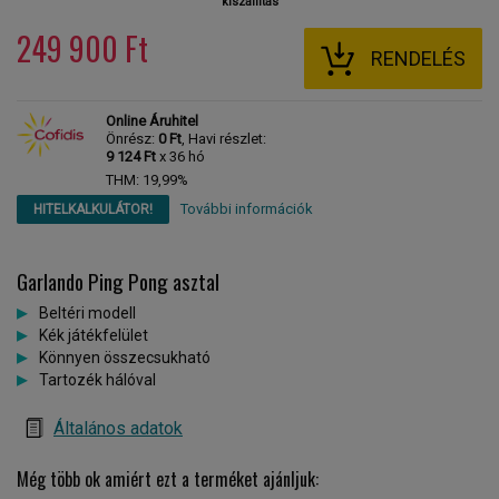
kiszállítás
249 900 Ft
RENDELÉS
Online Áruhitel
Önrész:
0 Ft
, Havi részlet:
9 124 Ft
x 36 hó
THM: 19,99%
További információk
HITELKALKULÁTOR!
Garlando Ping Pong asztal
Beltéri modell
Kék játékfelület
Könnyen összecsukható
Tartozék hálóval
Általános adatok
Még több ok amiért ezt a terméket ajánljuk: