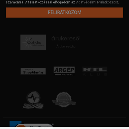
számomra. A feliratkozással elfogadom az
Adatvédelmi Nyilatkozatot
.
FELIRATKOZOM
Árukereső.hu