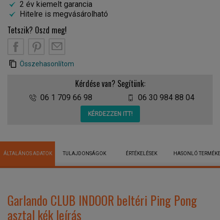
2 év kiemelt garancia
Hitelre is megvásárolható
Tetszik? Oszd meg!
Összehasonlítom
Kérdése van? Segítünk:
06 1 709 66 98
06 30 984 88 04
KÉRDEZZEN ITT!
ÁLTALÁNOS ADATOK
TULAJDONSÁGOK
ÉRTÉKELÉSEK
HASONLÓ TERMÉK
Garlando CLUB INDOOR beltéri Ping Pong
asztal kék leírás