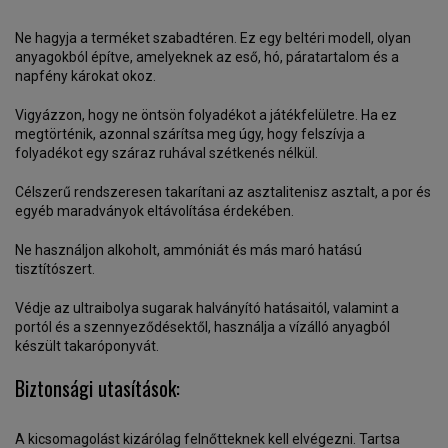
Ne hagyja a terméket szabadtéren. Ez egy beltéri modell, olyan
anyagokból építve, amelyeknek az eső, hó, páratartalom és a
napfény károkat okoz.
Vigyázzon, hogy ne öntsön folyadékot a játékfelületre. Ha ez
megtörténik, azonnal szárítsa meg úgy, hogy felszívja a
folyadékot egy száraz ruhával szétkenés nélkül.
Célszerű rendszeresen takarítani az asztalitenisz asztalt, a por és
egyéb maradványok eltávolítása érdekében.
Ne használjon alkoholt, ammóniát és más maró hatású
tisztítószert.
Védje az ultraibolya sugarak halványító hatásaitól, valamint a
portól és a szennyeződésektől, használja a vízálló anyagból
készült takaróponyvát.
Biztonsági utasítások:
A kicsomagolást kizárólag felnőtteknek kell elvégezni. Tartsa