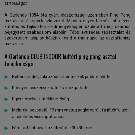
tartósságot.
A Garlando
1954 óta
gyárt olaszországi üzemében Ping Pong
asztalokat és sporteszközöket. Minden egyes termék több éves
kutatás és fejlesztés eredményeképpen született meg, számos
bejegyzett szabadalom alapján. Több évtizedes tapasztalat és
szakértelem alapján készítik mind a mai napig az asztalitenisz
asztalokat.
A Garlando CLUB INDOOR kültéri ping pong asztal
tulajdonságai
Beltéri modell, tükröződésmentes kék játékfelülettel.
Könnyen összecsukható és mozgatható.
Egyszemélyes játéklehetőség.
Melamin bevonatú, 19 mm vastag agglomerált fa játékfelület
a tökéletes visszapattanásért.
Fém tartólábainak az átmérője 30x30 mm