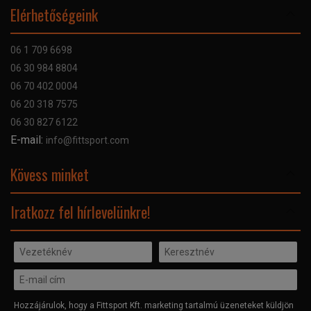
Online Áruhitel
Elérhetőségeink
Bankkártyás fizetés
Szállítás
06 1 709 6698
Garancia
06 30 984 8804
Szerviz hibabejelentő
06 70 402 0004
GYIK
06 20 318 7575
Kapcsolat
06 30 827 6122
Céginformáció
E-mail:
info@fittsport.com
Elismeréseink és díjaink
Adatvédelmi nyilatkozat
Kövess minket
Facebook
Iratkozz fel hírlevelünkre!
Hozzájárulok, hogy a Fittsport Kft. marketing tartalmú üzeneteket küldjön