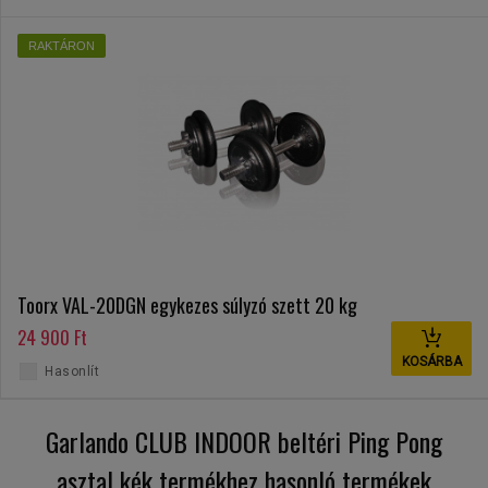
RAKTÁRON
Toorx VAL-20DGN egykezes súlyzó szett 20 kg
24 900 Ft
KOSÁRBA
Hasonlít
Garlando CLUB INDOOR beltéri Ping Pong
asztal kék termékhez hasonló termékek