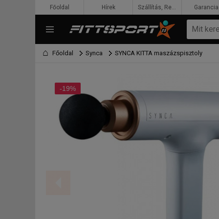
Főoldal
Hírek
Szállítás, Rendelés, Fizetés
Garancia
Főoldal
Synca
SYNCA KITTA maszázspisztoly
-19%
F