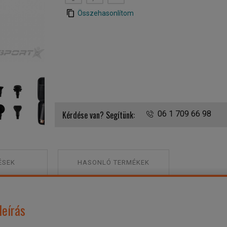
Összehasonlítom
SYNCA KITTA maszázspisztoly
Kérdése van? Segítünk:
06 1 709 66 98
ÉSEK
HASONLÓ TERMÉKEK
leírás