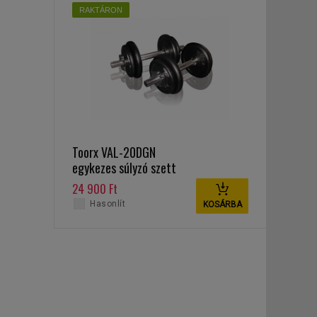
RAKTÁRON
Toorx VAL-20DGN
egykezes súlyzó szett
20 kg
24 900 Ft
Hasonlít
KOSÁRBA