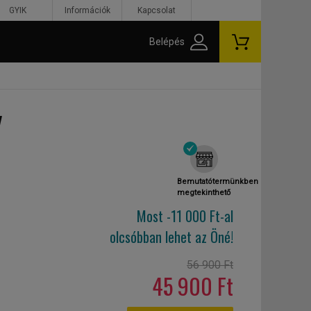
GYIK
Információk
Kapcsolat
Belépés
y
Bemutatótermünkben
megtekinthető
Most -11 000 Ft-al
olcsóbban lehet az Öné!
56 900 Ft
45 900 Ft