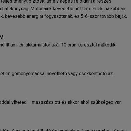
 teljesítményt biztosít, amely képes feloldani a feszes
 hatékonyság. Motorjaink kevesebb hőt termelnek, halkabban
k, kevesebb energiát fogyasztanak, és 5-6-szor tovább bírják,
AM
mú lítium-ion akkumulátor akár 10 órán keresztül működik
gyetlen gombnyomással növelhető vagy csökkenthető az
addal viheted – masszázs ott és akkor, ahol szükséged van
lés. Könnyen tisztítható és higiénikus. Nincs gumiból készült