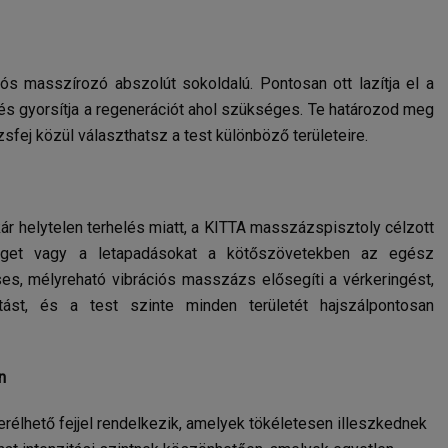
ós masszírozó abszolút sokoldalú. Pontosan ott lazítja el a
 és gyorsítja a regenerációt ahol szükséges. Te határozod meg
sfej közül választhatsz a test különböző területeire.
kár helytelen terhelés miatt, a KITTA masszázspisztoly célzott
tséget vagy a letapadásokat a kötőszövetekben az egész
es, mélyreható vibrációs masszázs elősegíti a vérkeringést,
itást, és a test szinte minden területét hajszálpontosan
n
élhető fejjel rendelkezik, amelyek tökéletesen illeszkednek