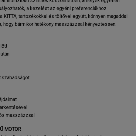
 hat intenzitási szintnek köszönhetően, amelyek egyetlen
ályozhatók, a kezelést az egyéni preferenciákhoz
n a KITTA, tartozékokkal és töltővel együtt, könnyen magaddal
e, hogy bármikor hatékony masszázzsal kényeztessen.
lőtt
 után
ásszabadságot
ájdalmat
serkentésével
ziós masszázzsal
YŰ MOTOR