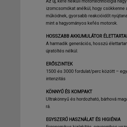
Az új, kefe nélküli motortechnológia nagy
izomcsomókat anélkül, hogy csökkenne a
működnek, gyorsabb reakcióidőt nyújtana
mint a hagyományos kefés motorok.
HOSSZABB AKKUMULÁTOR ÉLETTART
A harmadik generációs, hosszú élettarta
újratöltés nélkül.
ERŐSZINTEK
1500 és 3000 fordulat/perc között – e
intenzitás
KÖNNYŰ ÉS KOMPAKT
Ultrakönnyű és hordozható, bárhová mag
rá.
EGYSZERŰ HASZNÁLAT ÉS HIGIÉNIA
Ergonomikus kialakítás, egygombos vezér