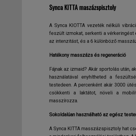
Synca KITTA maszázspisztoly
A Synca KIOTTA vezeték nélküli vibráci
feszült izmokat, serkenti a vérkeringést
az intenzitást, és a 6 különböző masszáz
Hatékony masszázs és regeneráció
Fájnak az izmaid? Akár sportolás után, a
használatával enyhítheted a feszül
testedeen. A percenként akár 3000 ütés
csökkenti a laktátot, növeli a mobil
masszírozza.
Sokoldalúan használható az egész teste
A Synca KITTA masszázspisztoly hat cser