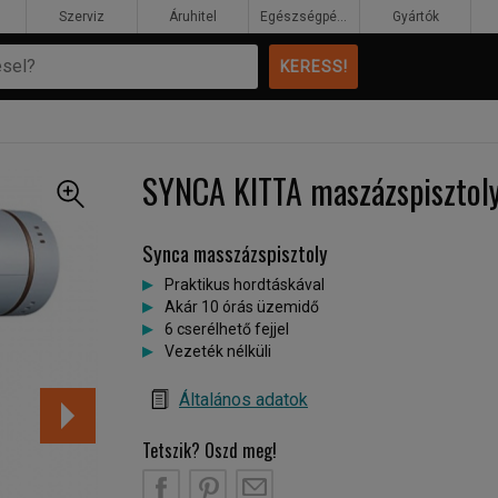
Szerviz
Áruhitel
Egészségpénztár
Gyártók
SYNCA KITTA maszázspisztol
Synca masszázspisztoly
Praktikus hordtáskával
Akár 10 órás üzemidő
6 cserélhető fejjel
Vezeték nélküli
Általános adatok
Tetszik? Oszd meg!
B
PT
EM