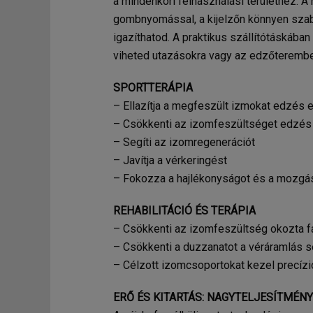
a mindenkori felhasználási területhez. A
gombnyomással, a kijelzőn könnyen szab
igazíthatod. A praktikus szállítótáskába
viheted utazásokra vagy az edzőteremb
SPORTTERÁPIA
– Ellazítja a megfeszült izmokat edzés e
– Csökkenti az izomfeszültséget edzés
– Segíti az izomregenerációt
– Javítja a vérkeringést
– Fokozza a hajlékonyságot és a mozg
REHABILITÁCIÓ ÉS TERÁPIA
– Csökkenti az izomfeszültség okozta f
– Csökkenti a duzzanatot a véráramlás 
– Célzott izomcsoportokat kezel precí
ERŐ ÉS KITARTÁS: NAGYTELJESÍTMÉN