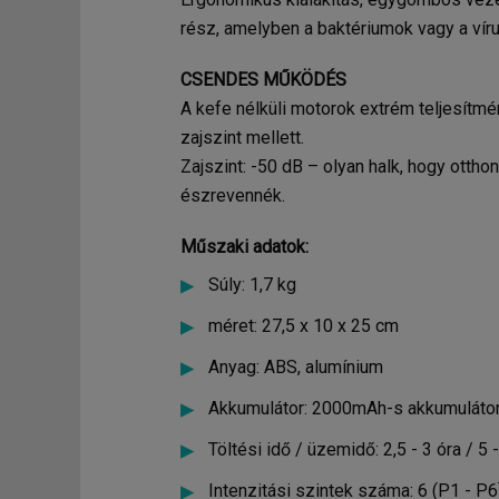
rész, amelyben a baktériumok vagy a ví
CSENDES MŰKÖDÉS
A kefe nélküli motorok extrém teljesítmé
zajszint mellett.
Zajszint: -50 dB – olyan halk, hogy otth
észrevennék.
Műszaki adatok:
Súly: 1,7 kg
méret: 27,5 x 10 x 25 cm
Anyag: ABS, alumínium
Akkumulátor: 2000mAh-s akkumuláto
Töltési idő / üzemidő: 2,5 - 3 óra / 5 
Intenzitási szintek száma: 6 (P1 - P6