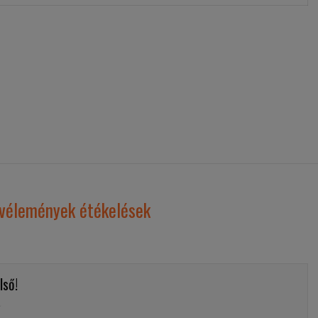
vélemények étékelések
lső!