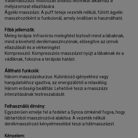
Vádlimasszázs: Robotizált shiatsu technikát alkalmaz a
mélyizomzat ellazítására.
Ágyéki masszázs: A puff teteje vezeték nélküli, fűtött ágyéki
masszírozóként is funkcionál, amely önállóan is használható.
Főbb jellemzők:
Meleg terápia: Infravörös melegítést biztosít mind a lábaknak,
mind a kivehető derékmasszírozónak, elősegítve az izmok
ellazulását és a vérkeringést.
Kompresszió: Kompressziós masszázst nyújt a lábaknak és a
vádliknak, fokozva a terápiás hatást.
Állítható funkciók:
Három masszázskurzus: Különböző igényekhez vagy
hangulatokhoz igazítva, az energizálótól a relaxálóig.
Három erősségi beállítás: Lehetővé teszi a masszázs
intenzitásának testreszabását.
Felhasználói élmény:
Egyszerűen emelje fel a fedelet a Synca címkénél fogva, hogy
lábtartóból masszírozóvá alakítsa. A vezeték nélküli
derékmasszírozó kényelmesebbé teszi a hátmasszázst.
Kényelem: