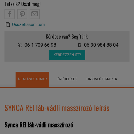
Tetszik? Oszd meg!
Összehasonlítom
Kérdése van? Segítünk:
06 1 709 66 98
06 30 984 88 04
KÉRDEZZEN ITT!
ÁLTALÁNOS ADATOK
ÉRTÉKELÉSEK
HASONLÓ TERMÉKEK
SYNCA REI láb-vádli masszírozó leírás
Synca REI láb-vádli masszírozó