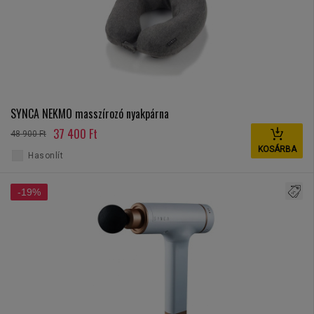
SYNCA NEKMO masszírozó nyakpárna
37 400 Ft
48 900 Ft
KOSÁRBA
Hasonlít
-19%