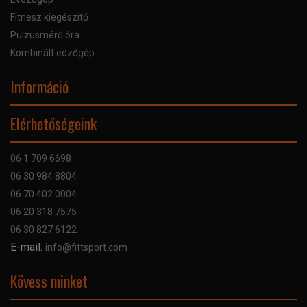
Fitnesz kiegészítő
Pulzusmérő óra
Kombinált edzőgép
Információ
Online Áruhitel
Elérhetőségeink
Bankkártyás fizetés
Szállítás
06 1 709 6698
Garancia
06 30 984 8804
Szerviz hibabejelentő
06 70 402 0004
GYIK
06 20 318 7575
Kapcsolat
06 30 827 6122
Céginformáció
E-mail:
info@fittsport.com
Elismeréseink és díjaink
Adatvédelmi nyilatkozat
Kövess minket