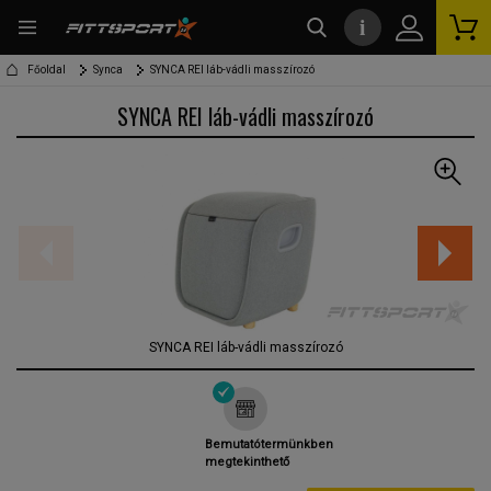
i
kereső
Főoldal
Synca
SYNCA REI láb-vádli masszírozó
SYNCA REI láb-vádli masszírozó
SYNCA REI láb-vádli masszírozó
Bemutatótermünkben
megtekinthető