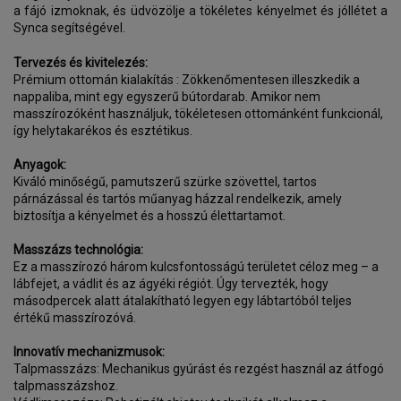
a fájó izmoknak, és üdvözölje a tökéletes kényelmet és jóllétet a
Synca segítségével.
Tervezés és kivitelezés:
Prémium ottomán kialakítás : Zökkenőmentesen illeszkedik a
nappaliba, mint egy egyszerű bútordarab. Amikor nem
masszírozóként használjuk, tökéletesen ottománként funkcionál,
így helytakarékos és esztétikus.
Anyagok:
Kiváló minőségű, pamutszerű szürke szövettel, tartos
párnázással és tartós műanyag házzal rendelkezik, amely
biztosítja a kényelmet és a hosszú élettartamot.
Masszázs technológia:
Ez a masszírozó három kulcsfontosságú területet céloz meg – a
lábfejet, a vádlit és az ágyéki régiót. Úgy tervezték, hogy
másodpercek alatt átalakítható legyen egy lábtartóból teljes
értékű masszírozóvá.
Innovatív mechanizmusok:
Talpmasszázs: Mechanikus gyúrást és rezgést használ az átfogó
talpmasszázshoz.