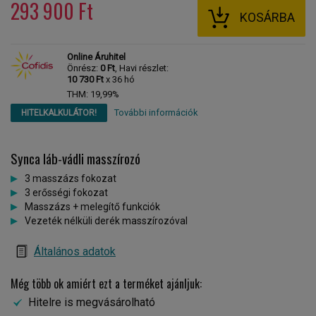
293 900 Ft
KOSÁRBA
Online Áruhitel
Önrész:
0 Ft
, Havi részlet:
10 730 Ft
x 36 hó
THM: 19,99%
További információk
HITELKALKULÁTOR!
Synca láb-vádli masszírozó
3 masszázs fokozat
3 erősségi fokozat
Masszázs + melegítő funkciók
Vezeték nélküli derék masszírozóval
Általános adatok
Még több ok amiért ezt a terméket ajánljuk:
Hitelre is megvásárolható