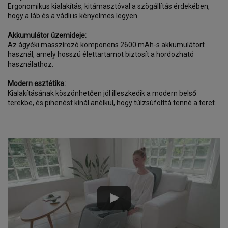
Ergonomikus kialakítás, kitámasztóval a szögállítás érdekében,
hogy a láb és a vádli is kényelmes legyen.
Akkumulátor üzemideje:
Az ágyéki masszírozó komponens 2600 mAh-s akkumulátort
használ, amely hosszú élettartamot biztosít a hordozható
használathoz.
Modern esztétika:
Kialakításának köszönhetően jól illeszkedik a modern belső
terekbe, és pihenést kínál anélkül, hogy túlzsúfolttá tenné a teret.