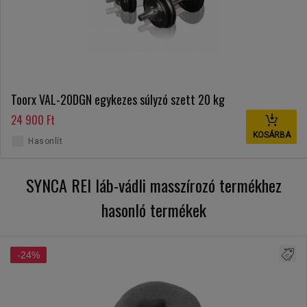
Toorx VAL-20DGN egykezes súlyzó szett 20 kg
24 900 Ft
KOSÁRBA
Hasonlít
SYNCA REI láb-vádli masszírozó termékhez
hasonló termékek
-24%