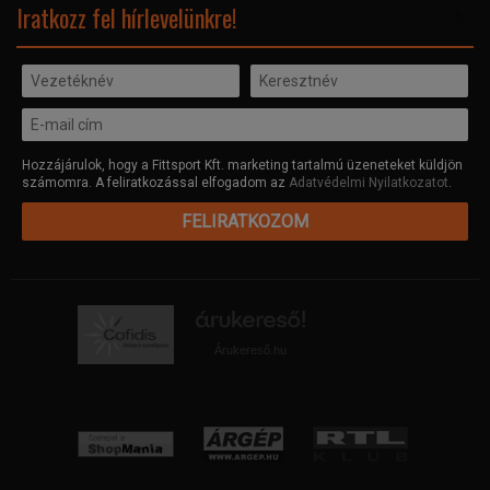
Facebook
Iratkozz fel hírlevelünkre!
Hozzájárulok, hogy a Fittsport Kft. marketing tartalmú üzeneteket küldjön
számomra. A feliratkozással elfogadom az
Adatvédelmi Nyilatkozatot
.
FELIRATKOZOM
Árukereső.hu