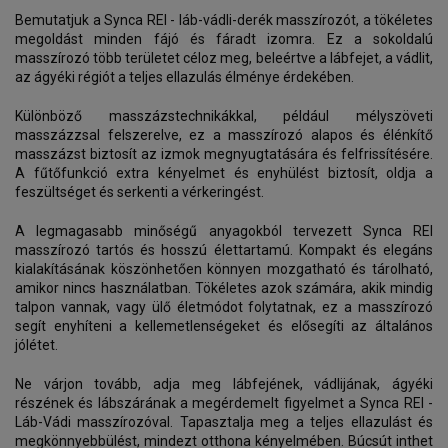
Bemutatjuk a Synca REI - láb-vádli-derék masszírozót, a tökéletes
megoldást minden fájó és fáradt izomra. Ez a sokoldalú
masszírozó több területet céloz meg, beleértve a lábfejet, a vádlit,
az ágyéki régiót a teljes ellazulás élménye érdekében.
Különböző masszázstechnikákkal, például mélyszöveti
masszázzsal felszerelve, ez a masszírozó alapos és élénkítő
masszázst biztosít az izmok megnyugtatására és felfrissítésére.
A fűtőfunkció extra kényelmet és enyhülést biztosít, oldja a
feszültséget és serkenti a vérkeringést.
A legmagasabb minőségű anyagokból tervezett Synca REI
masszírozó tartós és hosszú élettartamú. Kompakt és elegáns
kialakításának köszönhetően könnyen mozgatható és tárolható,
amikor nincs használatban. Tökéletes azok számára, akik mindig
talpon vannak, vagy ülő életmódot folytatnak, ez a masszírozó
segít enyhíteni a kellemetlenségeket és elősegíti az általános
jólétet.
Ne várjon tovább, adja meg lábfejének, vádlijának, ágyéki
részének és lábszárának a megérdemelt figyelmet a Synca REI -
Láb-Vádi masszírozóval. Tapasztalja meg a teljes ellazulást és
megkönnyebbülést, mindezt otthona kényelmében. Búcsút inthet