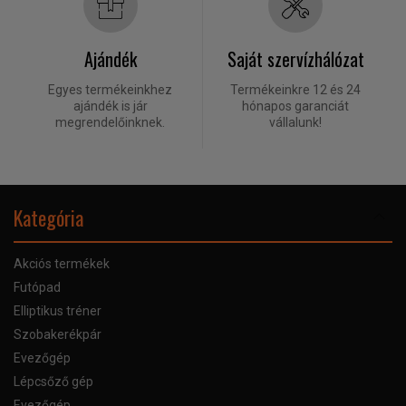
Ajándék
Saját szervízhálózat
Egyes termékeinkhez
Termékeinkre 12 és 24
ajándék is jár
hónapos garanciát
megrendelőinknek.
vállalunk!
Kategória
Akciós termékek
Futópad
Elliptikus tréner
Szobakerékpár
Evezőgép
Lépcsőző gép
Evezőgép