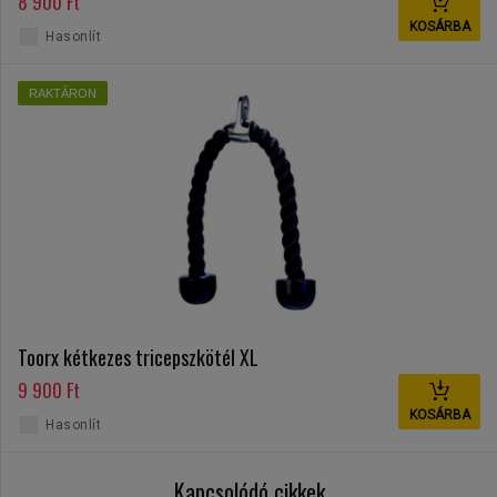
8 900 Ft
KOSÁRBA
Hasonlít
RAKTÁRON
Toorx kétkezes tricepszkötél XL
9 900 Ft
KOSÁRBA
Hasonlít
Kapcsolódó cikkek