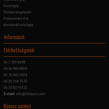
Evezőgép
Fitnesz kiegészítő
Pulzusmérő óra
Kombinált edzőgép
Információ
Online Áruhitel
Elérhetőségeink
Bankkártyás fizetés
Szállítás
06 1 709 6698
Garancia
06 30 984 8804
Szerviz hibabejelentő
06 70 402 0004
GYIK
06 20 318 7575
Kapcsolat
06 30 827 6122
Céginformáció
E-mail:
info@fittsport.com
Elismeréseink és díjaink
Adatvédelmi nyilatkozat
Kövess minket