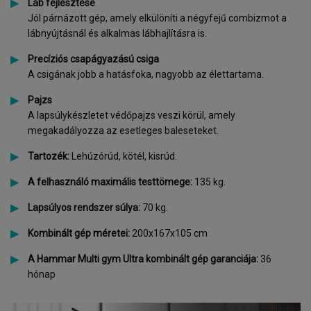
Láb fejlesztése
Jól párnázott gép, amely elkülöníti a négyfejű combizmot a
lábnyújtásnál és alkalmas lábhajlításra is.
Precíziós csapágyazású csiga
A csigának jobb a hatásfoka, nagyobb az élettartama.
Pajzs
A lapsúlykészletet védőpajzs veszi körül, amely
megakadályozza az esetleges baleseteket.
Tartozék:
Lehúzórúd, kötél, kisrúd.
A felhasználó maximális testtömege:
135 kg.
Lapsúlyos rendszer súlya:
70 kg.
Kombinált gép méretei:
200x167x105 cm
A Hammar Multi gym Ultra kombinált gép garanciája:
36
hónap