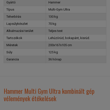
Gyártó
Hammer
Típus
Multi-Gym Ultra
Teherbírás
130 kg
Lapsúlykészlet
70 kg
Alkalmazási terület
Teljes test
Tartozékok
Lehúzórúd, bokapánt, kisrúd.
Méretek
200x167x105 cm
Súly
125 kg
Garancia
36 hónap
Hammer Multi Gym Ultra kombinált gép
vélemények étékelések