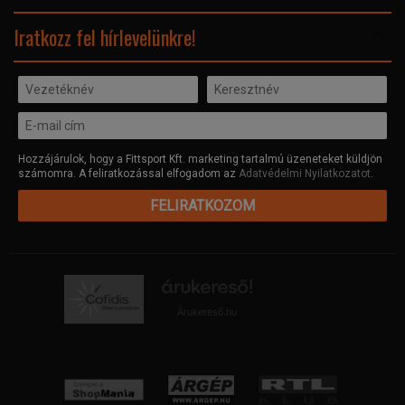
Facebook
Iratkozz fel hírlevelünkre!
Hozzájárulok, hogy a Fittsport Kft. marketing tartalmú üzeneteket küldjön
számomra. A feliratkozással elfogadom az
Adatvédelmi Nyilatkozatot
.
FELIRATKOZOM
Árukereső.hu