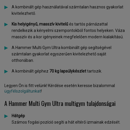
A kombinált gép használatával számtalan hasznos gyakorlat
kivitelezhető.
Kis helyigényű, masszív kivitelű
és tartós párnázattal
rendelkezik a kényelmi szempontokból fontos helyeken. Váza
masszív és a kor igényeinek megfelelően modern kialakítású.
A Hammer Multi Gym Ultra kombinált gép segítségével
számtalan gyakorlat egyszerűen kivitelezhető saját
otthonában.
A kombinált géphez
70 kg lapsúlykészlet
tartozik.
Legyen Ön is fitt velünk! Kérdése esetén keresse bizalommal
ügyfélszolgáltunkat
!
A Hammer Multi Gym Ultra multigym tulajdonságai
Hátgép
Számos fogási pozíció segíti a hát eltérő izmainak edzését.