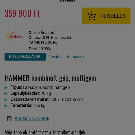
kiszállítás
359 900 Ft
RENDELÉS
Online Áruhitel
Önrész:
0 Ft
, Havi részlet:
13 140 Ft
x 36 hó
THM: 19,99%
További információk
HITELKALKULÁTOR!
HAMMER kombinált gép, multigym
Típus:
Lapsúlyos kombinált gép
Lapsúlykészlet:
70 kg
Összeszerelt méret:
200x167x105 cm
Teherbírás:
135 kg
Általános adatok
Még több ok amiért ezt a terméket ajánljuk: