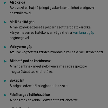
Alsó csiga
Az evező és hajlító jellegű gyakorlatokat lehet elvégezni
használatával.
Mellközelítő gép
A mellizmok edzését a jól párnázott tárogatókarokkal
kényelmesen és hatékonyan végezheti a
kombinált gép
segítségével.
Vállnyomó gép
Az ülve végzett vízszintes nyomás a váll és a mell izmait edzi.
Állitható pad és kartámasz
A mindenkinek megfelelő kényelmes edzéspozició
megtalálását teszi lehetővé.
Bokapánt
A csigás edzésből a legjobbat hozza ki.
Felső csiga / hátlehúzó kar
A hátizmok sokoldalú edzését teszi lehetővé.