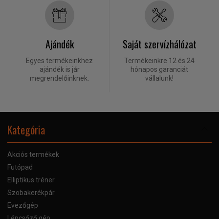
Ajándék
Saját szervízhálózat
Egyes termékeinkhez
Termékeinkre 12 és 24
ajándék is jár
hónapos garanciát
megrendelőinknek.
vállalunk!
Kategória
Akciós termékek
Futópad
Elliptikus tréner
Szobakerékpár
Evezőgép
Lépcsőző gép