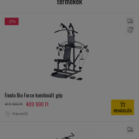
termékek
-2%
Finnlo Bio Force kombinált gép
409 900 Ft
419 900 Ft
RENDELÉS
Hasonlít