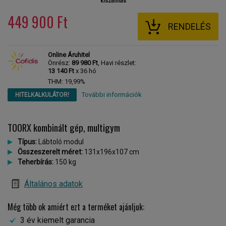
kiszállítás
449 900 Ft
RENDELÉS
Online Áruhitel
Önrész:
89 980 Ft
, Havi részlet:
13 140 Ft
x 36 hó
THM: 19,99%
További információk
HITELKALKULÁTOR!
TOORX kombinált gép, multigym
Típus:
Lábtoló modul
Összeszerelt méret:
131x196x107 cm
Teherbírás:
150 kg
Általános adatok
Még több ok amiért ezt a terméket ajánljuk:
3 év kiemelt garancia