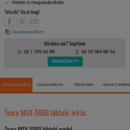
Hitelre is megvásárolható
Tetszik? Oszd meg!
Összehasonlítom
Kérdése van? Segítünk:
06 1 709 66 98
06 30 984 88 04
KÉRDEZZEN ITT!
ÁLTALÁNOS ADATOK
TULAJDONSÁGOK
ÉRTÉKELÉSEK
HASONLÓ TERMÉK
Toorx MSX-5000 lábtoló leírás
Toorx MSX-5000 lábtoló modul