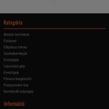
Kategória
Akciós termékek
Futópad
Elliptikus tréner
Szobakerékpár
Evezőgép
Lépcsőző gép
Evezőgép
Fitnesz kiegészítő
Pulzusmérő óra
Kombinált edzőgép
Információ