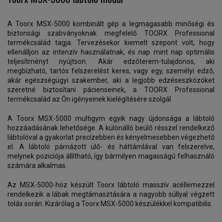
A Toorx MSX-5000 kombinált gép a legmagasabb minőségi és
biztonsági szabványoknak megfelelő TOORX Professional
termékcsalád tagja. Tervezésekor kiemelt szepont volt, hogy
ellenálljon az intenzív használatnak, és nap mint nap optimális
teljesítményt nyújtson. Akár edzőterem-tulajdonos, aki
megbízható, tartós felszerelést keres, vagy egy, személyi edző,
akár egészségügyi szakember, aki a legjobb edzéseszközöket
szeretné biztosítani pácienseinek, a TOORX Professional
termékcsalád az Ön igényeinek kielégítésére szolgál.
A Toorx MSX-5000 multigym egyik nagy újdonsága a lábtoló
hozzáadásának lehetősége. A különálló beülő résszel rendelkező
lábtolóval a gyakorlat precízebben és kényelmesebben végezhető
el. A lábtoló párnázott ülő- és háttámlával van felszerelve,
melynek poziciója állítható, így bármilyen magasságú felhasználó
számára alkalmas.
Az MSX-5000-höz készült Toorx lábtoló masszív acéllemezzel
rendelkezik a lábak megtámasztására a nagyobb súllyal végzett
tolás során. Kizárólag a Toorx MSX-5000 készülékkel kompatibilis.