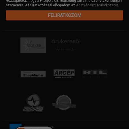
Hozzájárulok, hogy a Fittsport Kft. marketing tartalmú üzeneteket küldjön
számomra. A feliratkozással elfogadom az
Adatvédelmi Nyilatkozatot
.
FELIRATKOZOM
Árukereső.hu