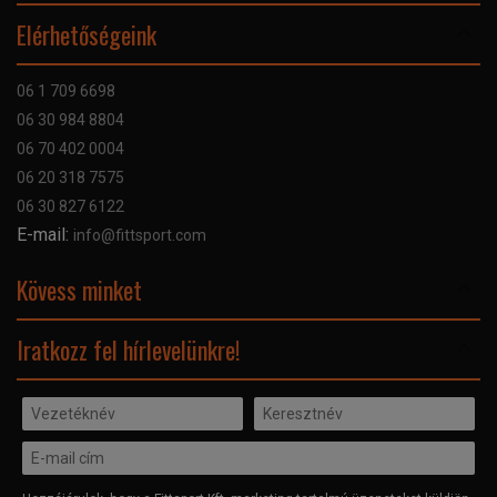
Online Áruhitel
Elérhetőségeink
Bankkártyás fizetés
Szállítás
06 1 709 6698
Garancia
06 30 984 8804
Szerviz hibabejelentő
06 70 402 0004
GYIK
06 20 318 7575
Kapcsolat
06 30 827 6122
Céginformáció
E-mail:
info@fittsport.com
Elismeréseink és díjaink
Adatvédelmi nyilatkozat
Kövess minket
Facebook
Iratkozz fel hírlevelünkre!