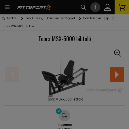
i
kereső
Főoldal
Toorx Fitness,
Kombinált edzőgépek
Toorx kombinált gép
Toorx MSX-5000 lábtoló
Toorx MSX-5000 lábtoló
Toorx MSX-5000 lábtoló
Ingyenes