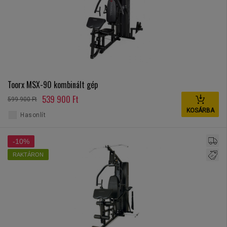
Toorx MSX-90 kombinált gép
539 900 Ft
599 900 Ft
KOSÁRBA
Hasonlít
-10%
RAKTÁRON