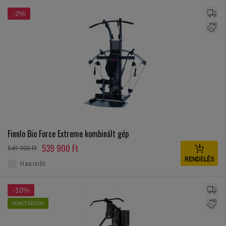
-2%
Finnlo Bio Force Extreme kombinált gép
539 900 Ft
549 900 Ft
RENDELÉS
Hasonlít
-10%
RAKTÁRON