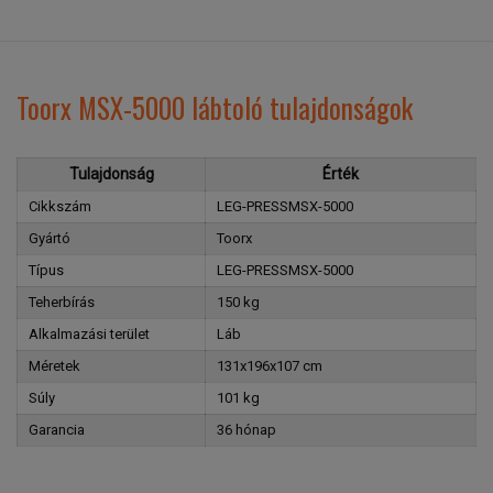
Toorx MSX-5000 lábtoló tulajdonságok
Tulajdonság
Érték
Cikkszám
LEG-PRESSMSX-5000
Gyártó
Toorx
Típus
LEG-PRESSMSX-5000
Teherbírás
150 kg
Alkalmazási terület
Láb
Méretek
131x196x107 cm
Súly
101 kg
Garancia
36 hónap