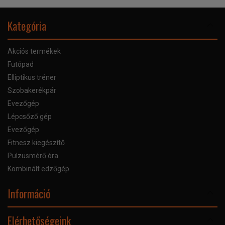
Kategória
Akciós termékek
Futópad
Elliptikus tréner
Szobakerékpár
Evezőgép
Lépcsőző gép
Evezőgép
Fitnesz kiegészítő
Pulzusmérő óra
Kombinált edzőgép
Információ
Online Áruhitel
Elérhetőségeink