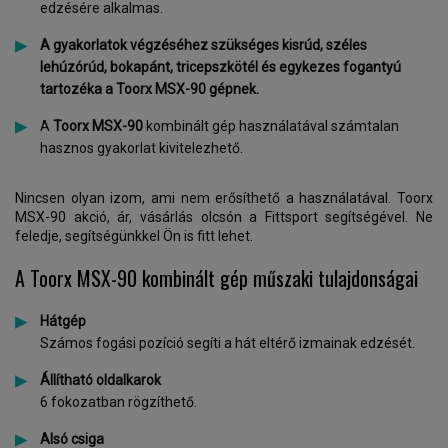
edzésére alkalmas.
A gyakorlatok végzéséhez szükséges kisrúd, széles
lehúzórúd, bokapánt, tricepszkötél és egykezes fogantyú
tartozéka a Toorx MSX-90 gépnek.
A
Toorx MSX-90
kombinált gép használatával számtalan
hasznos gyakorlat kivitelezhető.
Nincsen olyan izom, ami nem erősíthető a használatával. Toorx
MSX-90 akció, ár, vásárlás olcsón a Fittsport segítségével. Ne
feledje, segítségünkkel Ön is fitt lehet.
A Toorx MSX-90 kombinált gép műszaki tulajdonságai
Hátgép
Számos fogási pozíció segíti a hát eltérő izmainak edzését.
Állítható oldalkarok
6 fokozatban rögzíthető.
Alsó csiga