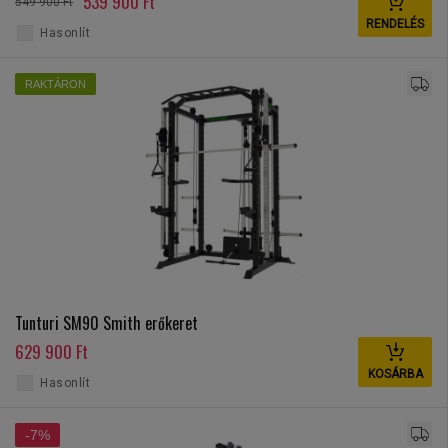
539 900 Ft
549 900 Ft
RENDELÉS
Hasonlít
RAKTÁRON
Tunturi SM90 Smith erőkeret
629 900 Ft
KOSÁRBA
Hasonlít
-7%