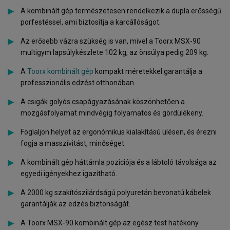
A kombinált gép természetesen rendelkezik a dupla erősségű
porfestéssel, ami biztosítja a karcállóságot.
Az erősebb vázra szükség is van, mivel a Toorx MSX-90
multigym lapsúlykészlete 102 kg, az önsúlya pedig 209 kg.
A
Toorx kombinált gép
kompakt méretekkel garantálja a
professzionális edzést otthonában.
A csigák golyós csapágyazásának köszönhetően a
mozgásfolyamat mindvégig folyamatos és gördülékeny.
Foglaljon helyet az ergonómikus kialakítású ülésen, és érezni
fogja a masszívitást, minőséget.
A kombinált gép háttámla poziciója és a lábtoló távolsága az
egyedi igényekhez igazítható.
A 2000 kg szakítószilárdságú polyuretán bevonatú kábelek
garantálják az edzés biztonságát.
A Toorx MSX-90 kombinált gép az egész test hatékony