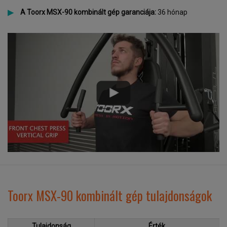
A Toorx MSX-90 kombinált gép garanciája:
36 hónap
Toorx MSX-90 kombinált gép tulajdonságok
Tulajdonság
Érték