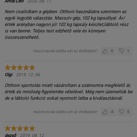
Antal Levi
2020. 08. 11.
Nem csalódtam a gépben. Otthoni használatra szerintem az
egyik legjobb választás. Masszív gép, 102 kg lapsúllyal. Ár/
érték arányban nagyon jó! 102 kg lapsúly készlet,lábtoló rész
is van benne. Teljes test edzhető vele és könnyen
összeszerelhető.
Hasznosnak találta ezt az értékelést?
3
1
Olgi
2019. 12. 06.
Otthoni sportolás miatt vásároltam a számomra megfelelő ár,
érték és minőség figyelembe vételével. Még nem üzemeltük be
de a lábtoló funkció sokat nyomott latba a kiválasztásnál.
Hasznosnak találta ezt az értékelést?
4
0
dezső
2019. 08. 12.