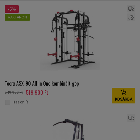
-5%
RAKTÁRON
Toorx ASX-90 All in One kombinált gép
519 900 Ft
549 900 Ft
KOSÁRBA
Hasonlít