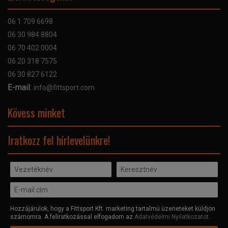
Bankkártyás fizetés
Szállítás
06 1 709 6698
Garancia
06 30 984 8804
Szerviz hibabejelentő
06 70 402 0004
GYIK
06 20 318 7575
Kapcsolat
06 30 827 6122
Céginformáció
E-mail:
info@fittsport.com
Elismeréseink és díjaink
Adatvédelmi nyilatkozat
Kövess minket
Facebook
Iratkozz fel hírlevelünkre!
Hozzájárulok, hogy a Fittsport Kft. marketing tartalmú üzeneteket küldjön
számomra. A feliratkozással elfogadom az
Adatvédelmi Nyilatkozatot
.