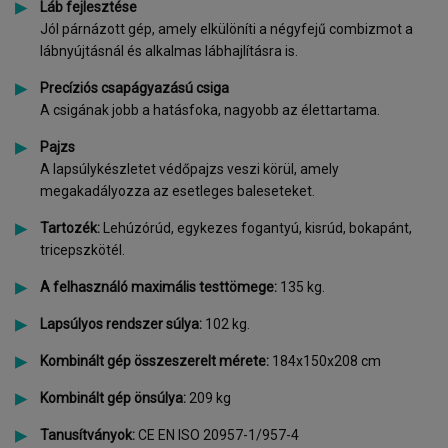
Láb fejlesztése
Jól párnázott gép, amely elkülöníti a négyfejű combizmot a
lábnyújtásnál és alkalmas lábhajlításra is.
Precíziós csapágyazású csiga
A csigának jobb a hatásfoka, nagyobb az élettartama.
Pajzs
A lapsúlykészletet védőpajzs veszi körül, amely
megakadályozza az esetleges baleseteket.
Tartozék:
Lehúzórúd, egykezes fogantyú, kisrúd, bokapánt,
tricepszkötél.
A felhasználó maximális testtömege:
135 kg.
Lapsúlyos rendszer súlya:
102 kg.
Kombinált gép összeszerelt mérete:
184x150x208 cm
Kombinált gép önsúlya:
209 kg
Tanusítványok:
CE EN ISO 20957-1/957-4