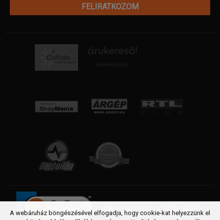
FELIRATKOZOM
Árukereső.hu
A webáruház böngészésével elfogadja, hogy cookie-kat helyezzünk el