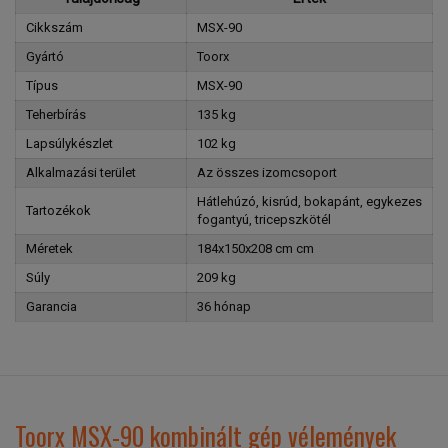
Cikkszám
MSX-90
Gyártó
Toorx
Típus
MSX-90
Teherbírás
135 kg
Lapsúlykészlet
102 kg
Alkalmazási terület
Az összes izomcsoport
Hátlehúzó, kisrúd, bokapánt, egykezes
Tartozékok
fogantyú, tricepszkötél
Méretek
184x150x208 cm cm
Súly
209 kg
Garancia
36 hónap
Toorx MSX-90 kombinált gép vélemények