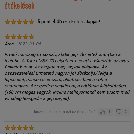
étékelések
5
pont,
4
db
értékelés alapján!
Áron
2022. 03. 04.
Kiváló minõségû, masszív, stabil gép. Ár/ érték arányban a
legjobb. A Toorx MSX 70 helyett erre esett a választás az extra
funkciók miatt és nagyon meg vagyok elégedve. Az
összeszerelési útmutató nagyon jól ábrázolja/ leírja a
lépéseket, minden szerszám, alkatrész benne volt a
csomagban. Az egyetlen negatívum, a háttámla állíthatósága
(180 cm magas vagyok, incline mellnyomónál nem tudom mell
vonaláig leengedni a gép karjait).
Hasznosnak találta ezt az értékelést?
6
2