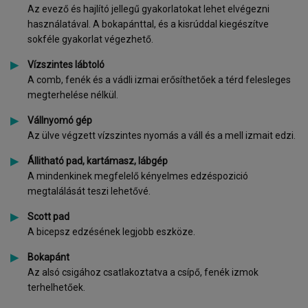
Az evező és hajlító jellegű gyakorlatokat lehet elvégezni
használatával. A bokapánttal, és a kisrúddal kiegészítve
sokféle gyakorlat végezhető.
Vízszintes lábtoló
A comb, fenék és a vádli izmai erősíthetőek a térd felesleges
megterhelése nélkül.
Vállnyomó gép
Az ülve végzett vízszintes nyomás a váll és a mell izmait edzi.
Állitható pad, kartámasz, lábgép
A mindenkinek megfelelő kényelmes edzéspozició
megtalálását teszi lehetővé.
Scott pad
A bicepsz edzésének legjobb eszköze.
Bokapánt
Az alsó csigához csatlakoztatva a csípő, fenék izmok
terhelhetőek.