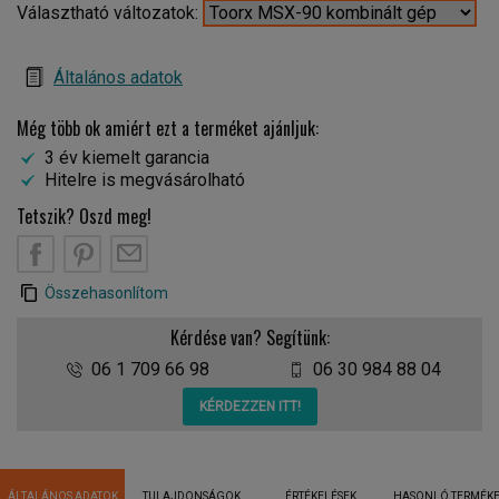
Választható változatok:
Általános adatok
Még több ok amiért ezt a terméket ajánljuk:
3 év kiemelt garancia
Hitelre is megvásárolható
Tetszik? Oszd meg!
Összehasonlítom
Kérdése van? Segítünk:
06 1 709 66 98
06 30 984 88 04
KÉRDEZZEN ITT!
ÁLTALÁNOS ADATOK
TULAJDONSÁGOK
ÉRTÉKELÉSEK
HASONLÓ TERMÉK