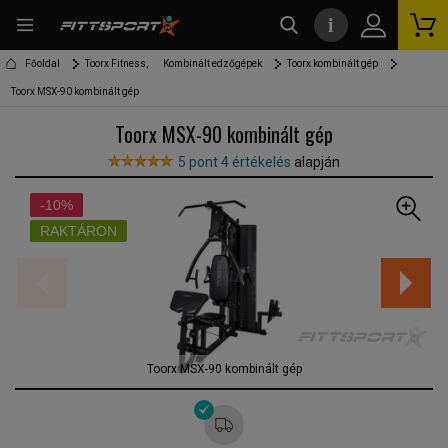
i
kereső
Főoldal
Toorx Fitness,
Kombinált edzőgépek
Toorx kombinált gép
Toorx MSX-90 kombinált gép
Toorx MSX-90 kombinált gép
5 pont 4 értékelés
alapján
-10%
RAKTÁRON
Toorx MSX-90 kombinált gép