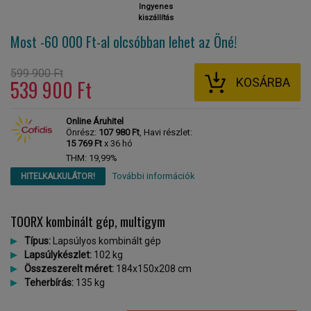
Ingyenes
kiszállítás
Most -60 000 Ft-al
olcsóbban lehet az Öné!
599 900 Ft
KOSÁRBA
539 900 Ft
Online Áruhitel
Önrész:
107 980 Ft
, Havi részlet:
15 769 Ft
x 36 hó
THM: 19,99%
További információk
HITELKALKULÁTOR!
TOORX kombinált gép, multigym
Típus:
Lapsúlyos kombinált gép
Lapsúlykészlet:
102 kg
Összeszerelt méret:
184x150x208 cm
Teherbírás:
135 kg