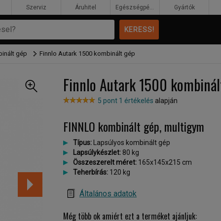
Szerviz
Áruhitel
Egészségpénztár
Gyártók
binált gép
Finnlo Autark 1500 kombinált gép
Finnlo Autark 1500 kombinál
5 pont 1 értékelés
alapján
FINNLO kombinált gép, multigym
Típus:
Lapsúlyos kombinált gép
Lapsúlykészlet:
80 kg
Összeszerelt méret:
165x145x215 cm
Teherbírás:
120 kg
Általános adatok
Még több ok amiért ezt a terméket ajánljuk: