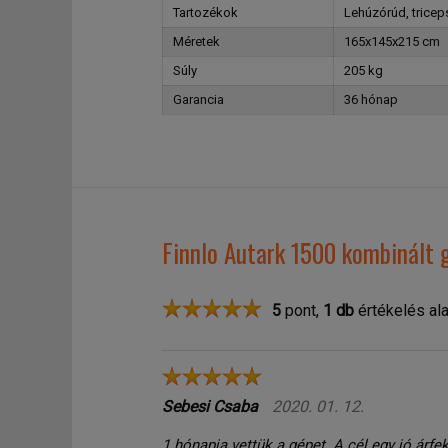
Tartozékok
Lehúzórúd, tricep
Méretek
165x145x215 cm
Súly
205 kg
Garancia
36 hónap
Finnlo Autark 1500 kombinált 
5
pont,
1
db
értékelés ala
Sebesi Csaba
2020. 01. 12.
1 hónapja vettük a gépet. A cél egy jó árfe