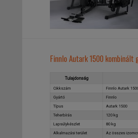
Finnlo Autark 1500 kombinált 
Tulajdonság
Cikkszám
Finnlo Autark 150
Gyártó
Finnlo
Típus
Autark 1500
Teherbírás
120 kg
Lapsúlykészlet
80 kg
Alkalmazási terület
Az összes izomc