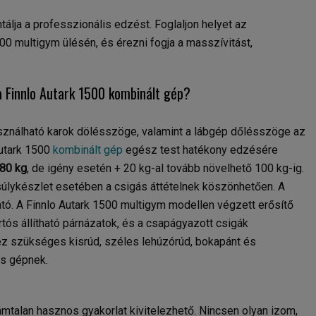
tálja a professzionális edzést. Foglaljon helyet az
00 multigym ülésén, és érezni fogja a masszívitást,
 Finnlo Autark 1500 kombinált gép?
sználható karok dölésszöge, valamint a lábgép dőlésszöge az
Autark 1500
kombinált gép
egész test hatékony edzésére
80 kg
, de igény esetén + 20 kg-al tovább növelhető 100 kg-ig.
 súlykészlet esetében a csigás áttételnek köszönhetően. A
ató. A Finnlo Autark 1500 multigym modellen végzett erősítő
rtós állítható párnázatok, és a csapágyazott csigák
z szükséges kisrúd, széles lehúzórúd, bokapánt és
as gépnek.
mtalan hasznos gyakorlat kivitelezhető. Nincsen olyan izom,