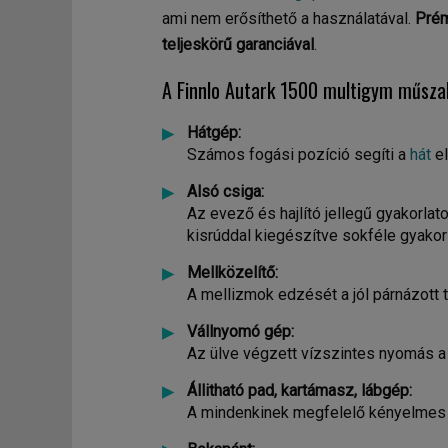
ami nem erősíthető a használatával.
Prém
teljeskörű garanciával
.
A Finnlo Autark 1500 multigym műszak
Hátgép:
Számos fogási pozíció segíti a
hát
el
Alsó csiga:
Az evező és hajlító jellegű gyakorlat
kisrúddal kiegészítve sokféle gyakor
Mellközelítő:
A mellizmok edzését a jól párnázott
Vállnyomó gép:
Az ülve végzett vízszintes nyomás a v
Állitható pad, kartámasz, lábgép:
A mindenkinek megfelelő kényelmes 