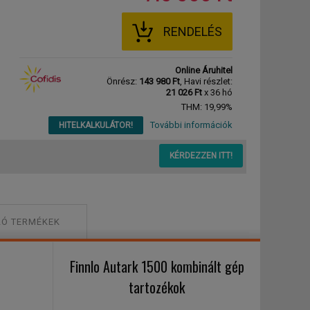
RENDELÉS
Online Áruhitel
Önrész:
143 980 Ft
, Havi részlet:
21 026 Ft
x 36 hó
THM: 19,99%
További információk
HITELKALKULÁTOR!
KÉRDEZZEN ITT!
Ó TERMÉKEK
Finnlo Autark 1500 kombinált gép
tartozékok