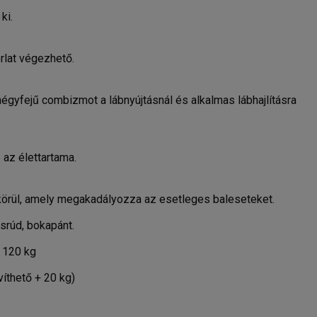
ki.
lat végezhető.
 négyfejű combizmot a lábnyújtásnál és alkalmas lábhajlításra
 az élettartama.
körül, amely megakadályozza az esetleges baleseteket.
isrúd, bokapánt.
120 kg
víthető + 20 kg)