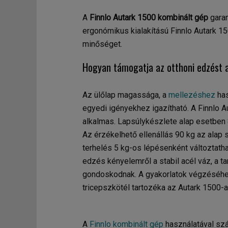
A
Finnlo Autark 1500 kombinált gép
garan
ergonómikus kialakítású Finnlo Autark 15
minőséget.
Hogyan támogatja az otthoni edzést a
Az ülőlap magassága, a
mellezéshez
ha
egyedi igényekhez igazítható. A Finnlo 
alkalmas. Lapsúlykészlete alap esetben
Az érzékelhető ellenállás 90 kg az alap
terhelés 5 kg-os lépésenként változtath
edzés kényelemről a stabil acél váz, a ta
gondoskodnak. A gyakorlatok végzéséhe
tricepszkötél tartozéka az Autark 1500-
A
Finnlo kombinált gép
használatával szá