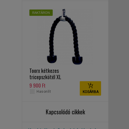
RAKTÁRON
Toorx kétkezes
tricepszkötél XL
9 900 Ft
Hasonlít
KOSÁRBA
Kapcsolódó cikkek