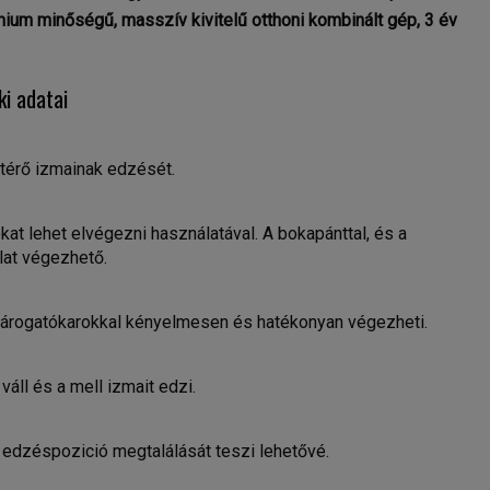
ium minőségű, masszív kivitelű otthoni kombinált gép, 3 év
i adatai
térő izmainak edzését.
okat lehet elvégezni használatával. A bokapánttal, és a
lat végezhető.
 tárogatókarokkal kényelmesen és hatékonyan végezheti.
áll és a mell izmait edzi.
edzéspozició megtalálását teszi lehetővé.