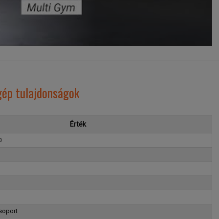
gép tulajdonságok
Érték
0
soport