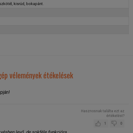
szkötél, kisrúd, bokapánt.
gép vélemények étékelések
pján!
Hasznosnak találta ezt az
értékelést?
1
0
kvésben levő, de sokféle funkcióra