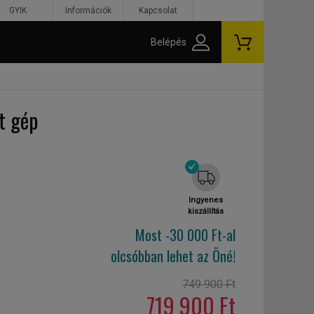
GYIK
Információk
Kapcsolat
Belépés
t gép
Ingyenes
kiszállítás
Most -30 000 Ft-al
olcsóbban lehet az Öné!
749 900 Ft
719 900 Ft