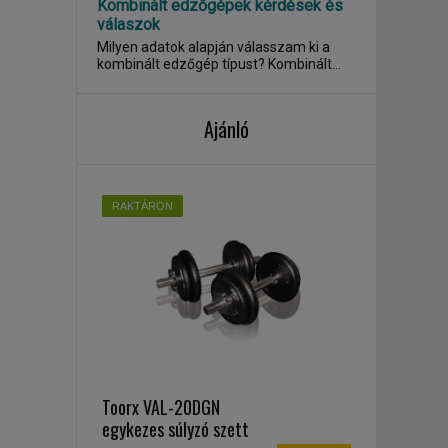
Kombinált edzőgépek kérdések és
válaszok
Milyen adatok alapján válasszam ki a
kombinált edzőgép típust? Kombinált
edzőgép ,...
Ajánló
RAKTÁRON
Toorx VAL-20DGN
egykezes súlyzó szett