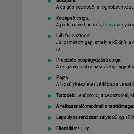
Bokapánt:
A csigás edzésből a legjobbat hozza 
Középső csiga:
A padon ülve hasprés,
tricepsz
gyakor
Láb fejlesztése:
Jól párnázott gép, amely elkülöníti a
is.
Precíziós csapágyazású csiga:
A csigának jobb a hatásfoka, nagyobb
Pajzs:
A lapsúlykészletet védőpajzs veszi 
Tartozék:
Lehúzórúd, tricepszkötél, k
A felhasználó maximális testtömege:
Lapsúlyos rendszer súlya:
80 kg. (Bő
Ellenállás:
90 kg