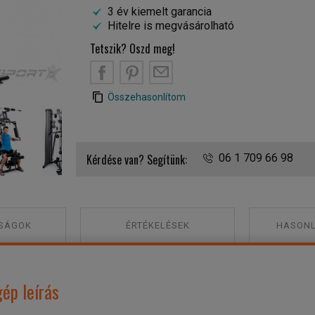
3 év kiemelt garancia
Hitelre is megvásárolható
Tetszik? Oszd meg!
B
PT
EM
Összehasonlítom
Finnlo Autark 1500 kombinált gép hát
Kérdése van? Segítünk:
06 1 709 66 98
SÁGOK
ÉRTÉKELÉSEK
HASONL
ép leírás