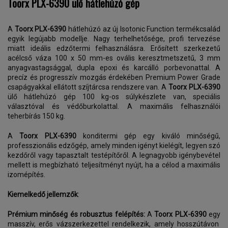
Toorx PLX-6390 ülő hátlehúzó gép
A
Toorx PLX-6390
hátlehúzó az új Isotonic Function termékcsalád
egyik legújabb modellje. Nagy terhelhetősége, profi tervezése
miatt ideális edzőtermi felhasználásra. Erősített szerkezetű
acélcső váza 100 x 50 mm-es ovális keresztmetszetű, 3 mm
anyagvastagsággal, dupla epoxi és karcálló porbevonattal. A
precíz és progresszív mozgás érdekében Premium Power Grade
csapágyakkal ellátott szíjtárcsa rendszere van. A
Toorx PLX-6390
ülő hátlehúzó gép 100 kg-os súlykészlete van, speciális
választóval és védőburkolattal. A maximális felhasználói
teherbírás 150 kg.
A
Toorx PLX-6390
konditermi gép egy kiváló minőségű,
professzionális edzőgép, amely minden igényt kielégít, legyen szó
kezdőről vagy tapasztalt testépítőről. A legnagyobb igénybevétel
mellett is megbízható teljesítményt nyújt, ha a célod a maximális
izomépítés.
Kiemelkedő jellemzők
:
Prémium minőség és robusztus felépítés:
A
Toorx PLX-6390
egy
masszív, erős vázszerkezettel rendelkezik, amely hosszútávon