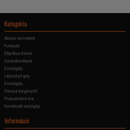
Kategória
Akciós termékek
Futópad
Elliptikus tréner
Szobakerékpár
Evezőgép
Lépcsőző gép
Evezőgép
Fitnesz kiegészítő
Pulzusmérő óra
Kombinált edzőgép
Információ