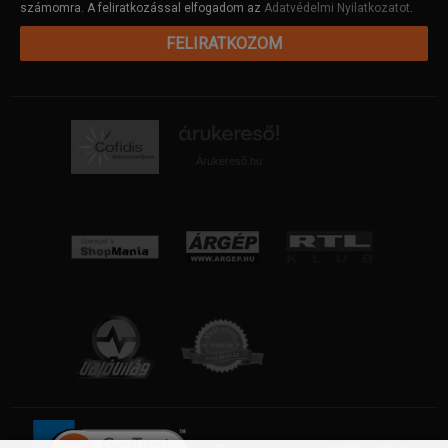
számomra. A feliratkozással elfogadom az
Adatvédelmi Nyilatkozatot
.
FELIRATKOZOM
Árukereső.hu