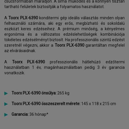
csúcsformában maradjon. A sima működés és a könnyen tisztán
tartható felületek biztosítják a folyamatos használatot.
A
Toorx PLX-6390
konditermi gép ideális választás minden olyan
felhasználó számára, aki egy erős, megbízható és sokoldalú
eszközt keres edzéseihez. A prémium minőség, a kényelmes
ergonómia és a változatos edzéslehetőségek kombinációja
tökéletes edzésélményt biztosít. Ha professzionális szintű edzést
szeretnél végezni, akkor a
Toorx PLX-6390
garantáltan megfelel
az elvárásaidnak.
A
Toorx PLX-6390
professzionális hátlehúzó edzőtermi
használatban 1 év, magánhasználatban pedig 3 év garancia
vonatkozik.
Toorx PLX-6390 önsúlya:
265 kg
Toorx PLX-6390 összeszerelt mérete:
145 x 118 x 215 cm
Garancia:
36 hónap*