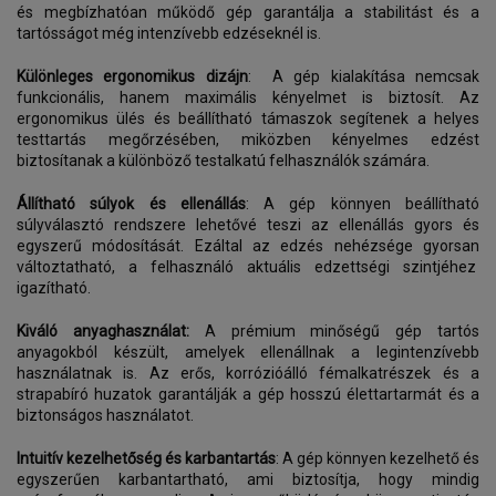
és megbízhatóan működő gép garantálja a stabilitást és a
tartósságot még intenzívebb edzéseknél is.
Különleges ergonomikus dizájn
: A gép kialakítása nemcsak
funkcionális, hanem maximális kényelmet is biztosít. Az
ergonomikus ülés és beállítható támaszok segítenek a helyes
testtartás megőrzésében, miközben kényelmes edzést
biztosítanak a különböző testalkatú felhasználók számára.
Állítható súlyok és ellenállás
: A gép könnyen beállítható
súlyválasztó rendszere lehetővé teszi az ellenállás gyors és
egyszerű módosítását. Ezáltal az edzés nehézsége gyorsan
változtatható, a felhasználó aktuális edzettségi szintjéhez
igazítható.
Kiváló anyaghasználat:
A prémium minőségű gép tartós
anyagokból készült, amelyek ellenállnak a legintenzívebb
használatnak is. Az erős, korrózióálló fémalkatrészek és a
strapabíró huzatok garantálják a gép hosszú élettartarmát és a
biztonságos használatot.
Intuitív kezelhetőség és karbantartás
: A gép könnyen kezelhető és
egyszerűen karbantartható, ami biztosítja, hogy mindig