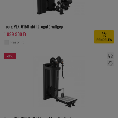
Toorx PLX-6150 ülő tárogató vállgép
1 099 900 Ft
RENDELÉS
Hasonlít
-8%