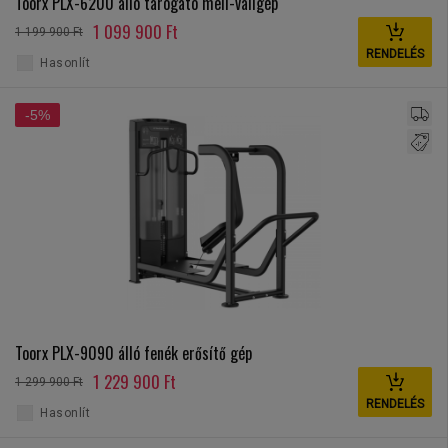
Toorx PLX-6200 álló tárogató mell-vállgép
1 099 900 Ft
1 199 900 Ft
RENDELÉS
Hasonlít
-5%
Toorx PLX-9090 álló fenék erősítő gép
1 229 900 Ft
1 299 900 Ft
RENDELÉS
Hasonlít