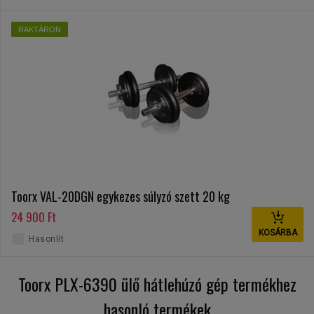
RAKTÁRON
Toorx VAL-20DGN egykezes súlyzó szett 20 kg
24 900 Ft
KOSÁRBA
Hasonlít
Toorx PLX-6390 ülő hátlehúzó gép termékhez
hasonló termékek