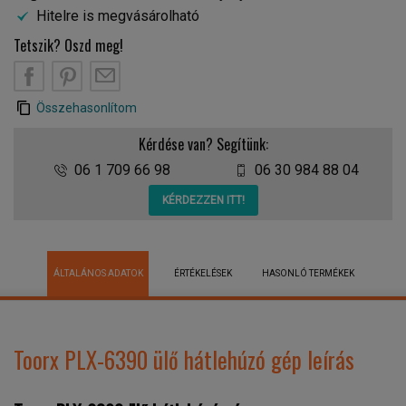
Hitelre is megvásárolható
Tetszik? Oszd meg!
Összehasonlítom
Kérdése van? Segítünk:
06 1 709 66 98
06 30 984 88 04
KÉRDEZZEN ITT!
ÁLTALÁNOS ADATOK
ÉRTÉKELÉSEK
HASONLÓ TERMÉKEK
Toorx PLX-6390 ülő hátlehúzó gép leírás