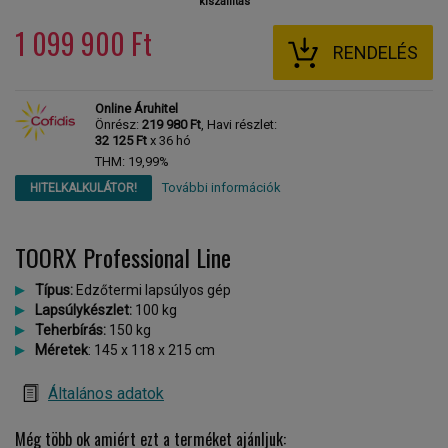
kiszállítás
1 099 900 Ft
RENDELÉS
Online Áruhitel
Önrész:
219 980 Ft
, Havi részlet:
32 125 Ft
x 36 hó
THM: 19,99%
További információk
HITELKALKULÁTOR!
TOORX Professional Line
Típus:
Edzőtermi lapsúlyos gép
Lapsúlykészlet:
100 kg
Teherbírás:
150 kg
Méretek
: 145 x 118 x 215 cm
Általános adatok
Még több ok amiért ezt a terméket ajánljuk: