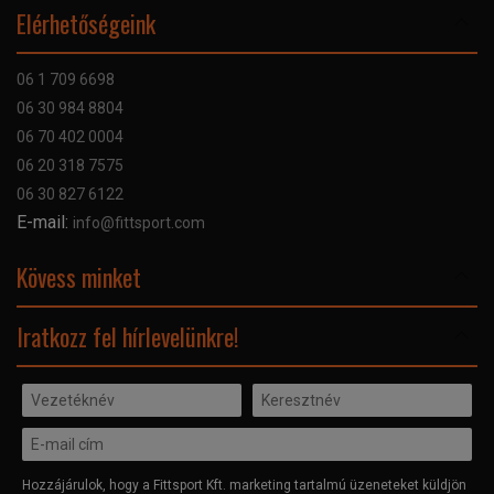
Online Áruhitel
Elérhetőségeink
Bankkártyás fizetés
Szállítás
06 1 709 6698
Garancia
06 30 984 8804
Szerviz hibabejelentő
06 70 402 0004
GYIK
06 20 318 7575
Kapcsolat
06 30 827 6122
Céginformáció
E-mail:
info@fittsport.com
Elismeréseink és díjaink
Adatvédelmi nyilatkozat
Kövess minket
Facebook
Iratkozz fel hírlevelünkre!
Hozzájárulok, hogy a Fittsport Kft. marketing tartalmú üzeneteket küldjön