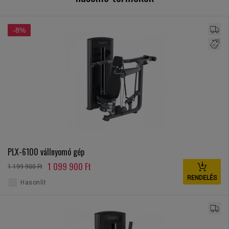
-8%
PLX-6100 vállnyomó gép
1 099 900 Ft
1 199 900 Ft
RENDELÉS
Hasonlít