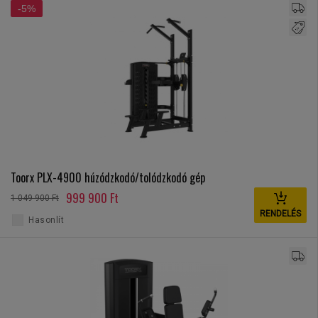
-5%
Toorx PLX-4900 húzódzkodó/tolódzkodó gép
999 900 Ft
1 049 900 Ft
RENDELÉS
Hasonlít