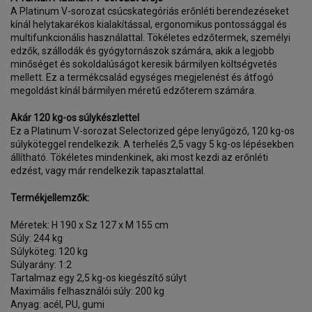
A Platinum V-sorozat csúcskategóriás erőnléti berendezéseket
kínál helytakarékos kialakítással, ergonomikus pontossággal és
multifunkcionális használattal. Tökéletes edzőtermek, személyi
edzők, szállodák és gyógytornászok számára, akik a legjobb
minőséget és sokoldalúságot keresik bármilyen költségvetés
mellett. Ez a termékcsalád egységes megjelenést és átfogó
megoldást kínál bármilyen méretű edzőterem számára.
Akár 120 kg-os súlykészlettel
Ez a Platinum V-sorozat Selectorized gépe lenyűgöző, 120 kg-os
súlyköteggel rendelkezik. A terhelés 2,5 vagy 5 kg-os lépésekben
állítható. Tökéletes mindenkinek, aki most kezdi az erőnléti
edzést, vagy már rendelkezik tapasztalattal.
Termékjellemzők:
Méretek: H 190 x Sz 127 x M 155 cm
Súly: 244 kg
Súlyköteg: 120 kg
Súlyarány: 1:2
Tartalmaz egy 2,5 kg-os kiegészítő súlyt
Maximális felhasználói súly: 200 kg
Anyag: acél, PU, ​​gumi