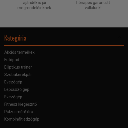
ajándék is jár
hónapos garanciát
megrendelőinknek.
vállalunk!
Kategória
Akciós termékek
Futópad
Elliptikus tréner
Szobakerékpár
Evezőgép
Lépcsőző gép
Evezőgép
Fitnesz kiegészítő
Pulzusmérő óra
Kombinált edzőgép