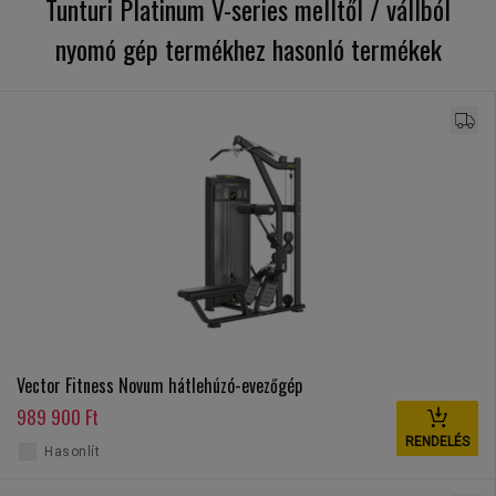
Tunturi Platinum V-series melltől / vállból
nyomó gép termékhez hasonló termékek
Vector Fitness Novum hátlehúzó-evezőgép
989 900 Ft
RENDELÉS
Hasonlít