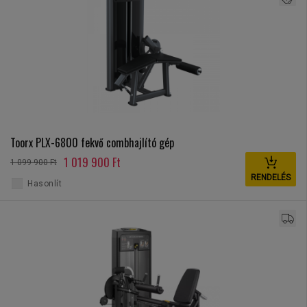
Toorx PLX-6800 fekvő combhajlító gép
1 019 900 Ft
1 099 900 Ft
RENDELÉS
Hasonlít