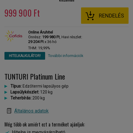
kiszállítás
999 900 Ft
RENDELÉS
Online Áruhitel
Önrész:
199 980 Ft
, Havi részlet:
29 204 Ft
x 36 hó
THM: 19,99%
További információk
HITELKALKULÁTOR!
TUNTURI Platinum Line
Típus:
Edzőtermi lapsúlyos gép
Lapsúlykészlet:
120 kg
Teherbírás:
200 kg
Általános adatok
Még több ok amiért ezt a terméket ajánljuk:
Hitelre is megvásárolható