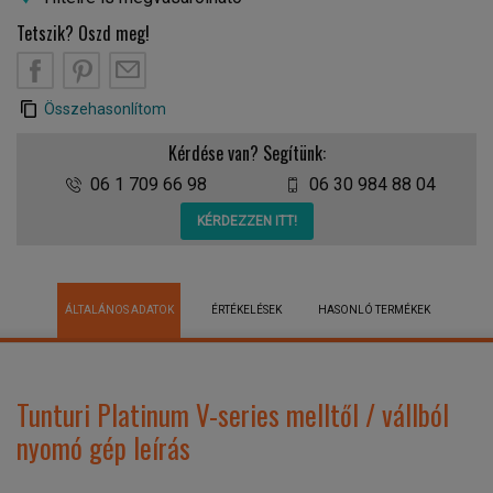
Tetszik? Oszd meg!
Összehasonlítom
Kérdése van? Segítünk:
06 1 709 66 98
06 30 984 88 04
KÉRDEZZEN ITT!
ÁLTALÁNOS ADATOK
ÉRTÉKELÉSEK
HASONLÓ TERMÉKEK
Tunturi Platinum V-series melltől / vállból
nyomó gép leírás