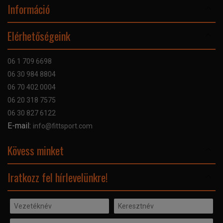
Információ
Online Áruhitel
Elérhetőségeink
Bankkártyás fizetés
Szállítás
06 1 709 6698
Garancia
06 30 984 8804
Szerviz hibabejelentő
06 70 402 0004
GYIK
06 20 318 7575
Kapcsolat
06 30 827 6122
Céginformáció
E-mail:
info@fittsport.com
Elismeréseink és díjaink
Adatvédelmi nyilatkozat
Kövess minket
Facebook
Iratkozz fel hírlevelünkre!