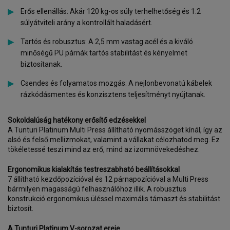
Erős ellenállás: Akár 120 kg-os súly terhelhetőség és 1:2
súlyátviteli arány a kontrollált haladásért.
Tartós és robusztus: A 2,5 mm vastag acél és a kiváló
minőségű PU párnák tartós stabilitást és kényelmet
biztosítanak.
Csendes és folyamatos mozgás: A nejlonbevonatú kábelek
rázkódásmentes és konzisztens teljesítményt nyújtanak.
Sokoldalúság hatékony erősítő edzésekkel
A Tunturi Platinum Multi Press állítható nyomásszöget kínál, így az
alsó és felső mellizmokat, valamint a vállakat célozhatod meg. Ez
tökéletessé teszi mind az erő, mind az izomnövekedéshez.
Ergonomikus kialakítás testreszabható beállításokkal
7 állítható kezdőpozícióval és 12 párnapozícióval a Multi Press
bármilyen magasságú felhasználóhoz illik. A robusztus
konstrukció ergonomikus üléssel maximális támaszt és stabilitást
biztosít.
A Tunturi Platinum V-sorozat ereje