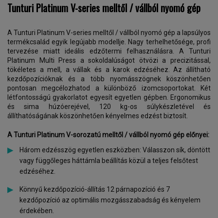
Tunturi Platinum V-series melltől / vállból nyomó gép
A Tunturi Platinum V-series melltől / vállból nyomó gép a lapsúlyos
termékcsalád egyik legújabb modellje. Nagy terhelhetősége, profi
tervezése miatt ideális edzőtermi felhasználásra. A Tunturi
Platinum Multi Press a sokoldalúságot ötvözi a precizitással,
tökéletes a mell, a vállak és a karok edzéséhez. Az állítható
kezdőpozícióknak és a több nyomásszögnek köszönhetően
pontosan megcélozhatod a különböző izomcsoportokat. Két
létfontosságú gyakorlatot egyesít egyetlen gépben. Ergonomikus
és sima húzóerejével, 120 kg-os súlykészletével és
állíthatóságának köszönhetően kényelmes edzést biztosít.
A Tunturi Platinum V-sorozatú melltől / vállból nyomó gép előnyei:
Három edzésszög egyetlen eszközben: Válasszon sík, döntött
vagy függőleges háttámla beállítás közül a teljes felsőtest
edzéséhez.
Könnyű kezdőpozíció-állítás 12 párnapozíció és 7
kezdőpozíció az optimális mozgásszabadság és kényelem
érdekében.