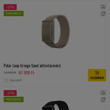
-17%
RAKTÁRON
Polar Loop Griege Sand aktivitásmérő
61 900 Ft
74 900 Ft
KOSÁRBA
Hasonlít
-17%
RAKTÁRON