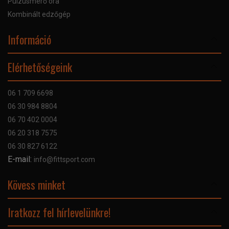
Pulzusmérő óra
Kombinált edzőgép
Információ
Online Áruhitel
Elérhetőségeink
Bankkártyás fizetés
Szállítás
06 1 709 6698
Garancia
06 30 984 8804
Szerviz hibabejelentő
06 70 402 0004
GYIK
06 20 318 7575
Kapcsolat
06 30 827 6122
Céginformáció
E-mail:
info@fittsport.com
Elismeréseink és díjaink
Adatvédelmi nyilatkozat
Kövess minket
Facebook
Iratkozz fel hírlevelünkre!