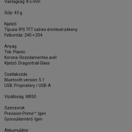
Vastagság: 8.5 mm
Súly: 43 g
Kijelző
Típusa: IPS TFT színes érintésérzékeny
Felbontás: 240 × 204
Anyag
Tok: Plastic
Korona: Rozsdamentes acél
Kijelző: Dragontrail Glass
Csatlakozás
Bluetooth version: 5.1
USB: Propriatery / USB-A
Vízállóság: WR50
Szenzorok
Precision Prime™: Igen
Gyorsulásmérő: Igen
Akkumulátor