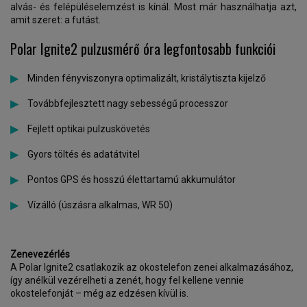
alvás- és felépüléselemzést is kínál. Most már használhatja azt,
amit szeret: a futást.
Polar Ignite2 pulzusmérő óra legfontosabb funkciói
Minden fényviszonyra optimalizált, kristálytiszta kijelző
Továbbfejlesztett nagy sebességű processzor
Fejlett optikai pulzuskövetés
Gyors töltés és adatátvitel
Pontos GPS és hosszú élettartamú akkumulátor
Vízálló (úszásra alkalmas, WR 50)
Zenevezérlés
A Polar Ignite2 csatlakozik az okostelefon zenei alkalmazásához,
így anélkül vezérelheti a zenét, hogy fel kellene vennie
okostelefonját – még az edzésen kívül is.