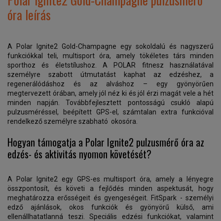
óra leírás
A Polar Ignite2 Gold-Champagne egy sokoldalú és nagyszerű
funkciókkal teli, multisport óra, amely tökéletes társ minden
sporthoz és életstílushoz. A POLAR fitnesz használatával
személyre szabott útmutatást kaphat az edzéshez, a
regenerálódáshoz és az alváshoz – egy gyönyörűen
megtervezett órában, amely jól néz ki és jól érzi magát vele a hét
minden napján. Továbbfejlesztett pontosságú csukló alapú
pulzusméréssel, beépített GPS-el, számtalan extra funkcióval
rendelkező személyre szabható okosóra.
Hogyan támogatja a Polar Ignite2 pulzusmérő óra az
edzés- és aktivitás nyomon követését?
A Polar Ignite2 egy GPS-es multisport óra, amely a lényegre
összpontosít, és követi a fejlődés minden aspektusát, hogy
meghatározza erősségeit és gyengeségeit. FitSpark - személyi
edző ajánlások, okos funkciók és gyönyörű külső, ami
ellenállhatatlanná teszi. Speciális edzési funkciókat, valamint