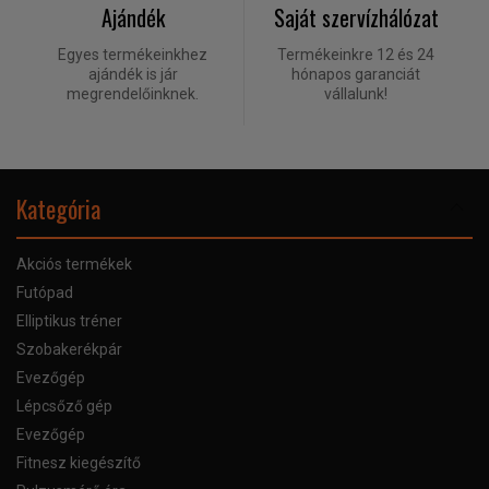
Ajándék
Saját szervízhálózat
Egyes termékeinkhez
Termékeinkre 12 és 24
ajándék is jár
hónapos garanciát
megrendelőinknek.
vállalunk!
Kategória
Akciós termékek
Futópad
Elliptikus tréner
Szobakerékpár
Evezőgép
Lépcsőző gép
Evezőgép
Fitnesz kiegészítő