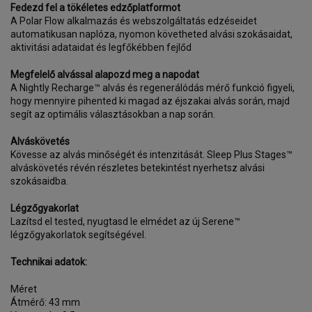
Fedezd fel a tökéletes edzőplatformot
A Polar Flow alkalmazás és webszolgáltatás edzéseidet
automatikusan naplóza, nyomon követheted alvási szokásaidat,
aktivitási adataidat és legfőkébben fejlőd
Megfelelő alvással alapozd meg a napodat
A Nightly Recharge™ alvás és regenerálódás mérő funkció figyeli,
hogy mennyire pihented ki magad az éjszakai alvás során, majd
segít az optimális választásokban a nap során.
Alváskövetés
Kövesse az alvás minőségét és intenzitását. Sleep Plus Stages™
alváskövetés révén részletes betekintést nyerhetsz alvási
szokásaidba.
Légzőgyakorlat
Lazítsd el tested, nyugtasd le elmédet az új Serene™
légzőgyakorlatok segítségével.
Technikai adatok:
Méret
Átmérő: 43 mm