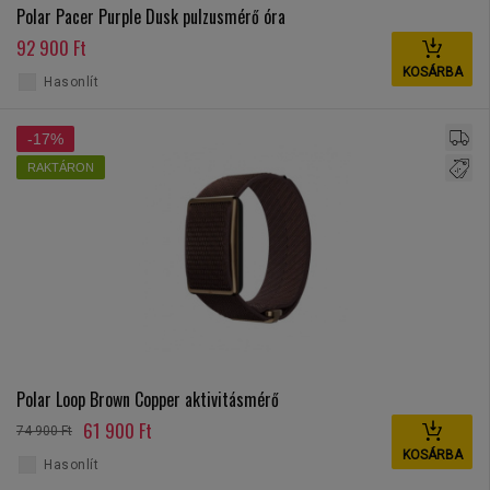
Polar Pacer Purple Dusk pulzusmérő óra
92 900 Ft
KOSÁRBA
Hasonlít
-17%
RAKTÁRON
Polar Loop Brown Copper aktivitásmérő
61 900 Ft
74 900 Ft
KOSÁRBA
Hasonlít