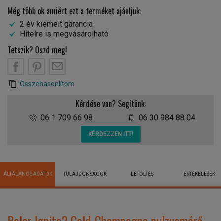
Még több ok amiért ezt a terméket ajánljuk:
2 év kiemelt garancia
Hitelre is megvásárolható
Tetszik? Oszd meg!
Összehasonlítom
Kérdése van? Segítünk:
06 1 709 66 98
06 30 984 88 04
KÉRDEZZEN ITT!
ÁLTALÁNOS ADATOK
TULAJDONSÁGOK
LETÖLTÉS
ÉRTÉKELÉSEK
Polar Ignite2 Gold-Champagne pulzusmérő