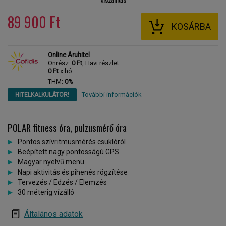
kiszállítás
89 900 Ft
KOSÁRBA
Online Áruhitel
Önrész:
0 Ft
, Havi részlet:
0 Ft
x hó
THM:
0%
További információk
HITELKALKULÁTOR!
POLAR fitness óra, pulzusmérő óra
Pontos szívritmusmérés csuklóról
Beépített nagy pontosságú GPS
Magyar nyelvű menü
Napi aktivitás és pihenés rögzítése
Tervezés / Edzés / Elemzés
30 méterig vízálló
Általános adatok