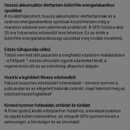
Hosszú akkumulátor-élettartam különféle energiatakarékos
opciókkal
A továbbfejlesztett, hosszú akkumulátor-élettartamnak és a
számos energiatakarékos opciónak köszönhetően még a
maratoni edzések sem jelentenek problémát. A GPS futóóra akár
35 óra folyamatos edzésidőt tesz lehetővé. Ez az érték a
különféle energiatakarékossági opciókkal még tovább növelhető.
Edzés túlhajszolás nélkül
Többé nem kell időt pazarolni a megfelelő edzésterv kialakítására
- a FitSpark ™ edzési útmutató egyedi edzéseket kínál, a
regenerációs idő és az edzettségi állapotod alapján.
Hozd ki a legtöbbet fitnesz edzésedből
Fokozd csoportos edzéseidet intenzitását – kövesd nyomon a
pulzusodat és az elégetett kalóriák számát, majd tekintsd meg az
edzésed összefoglalókat!
Kövesd nyomon futásaidat, sétáidat és túrádat
A Polar Ignite2 kiváló edzőpartner futáshoz, a kerékpározáshoz
és egyéb kültéri edzésekhez: az integrált GPS nyomon követi a
sebességet, a távolságot és az útvonalat.