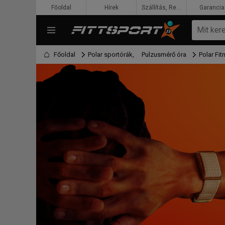
Főoldal
Hírek
Szállítás, Rendelés, Fizetés
Garancia
Főoldal
Polar sportórák,
Pulzusmérő óra
Polar Fi