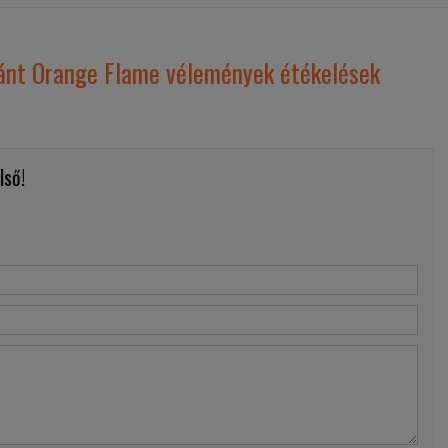
ánt Orange Flame vélemények étékelések
lső!