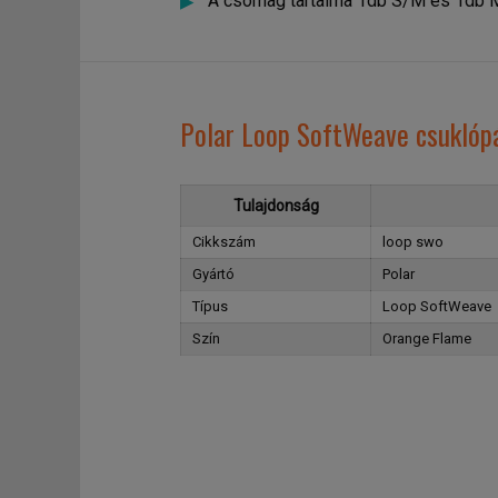
A csomag tartalma 1db S/M és 1db M
Polar Loop SoftWeave csuklóp
Tulajdonság
Cikkszám
loop swo
Gyártó
Polar
Típus
Loop SoftWeave
Szín
Orange Flame