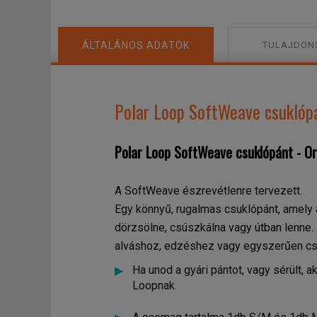
ÁLTALÁNOS ADATOK
TULAJDON
Polar Loop SoftWeave csuklóp
Polar Loop SoftWeave csuklópánt - 
A SoftWeave észrevétlenre tervezett.
Egy könnyű, rugalmas csuklópánt, amely 
dörzsölne, csúszkálna vagy útban lenne.
alváshoz, edzéshez vagy egyszerűen cs
Ha unod a gyári pántot, vagy sérült, a
Loopnak.