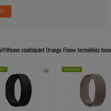
ÉS
SoftWeave csuklópánt Orange Flame termékhez haso
RON
RAKTÁRON