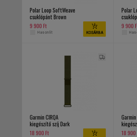
Polar Loop SoftWeave
Polar 
csuklópánt Brown
csuklóp
Copper
9 900 Ft
9 900 F
Hasonlít
Haso
KOSÁRBA
Garmin CIRQA
Garmin
kiegészítő szíj Dark
kiegész
Olive L-XL
XL
18 900 Ft
18 900 