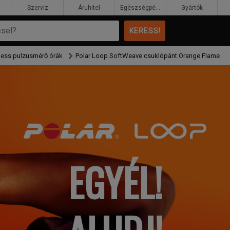
Szerviz
Áruhitel
Egészségpénztár
Gyártók
tness pulzusmérő órák
Polar Loop SoftWeave csuklópánt Orange Flame
EGYÉL!