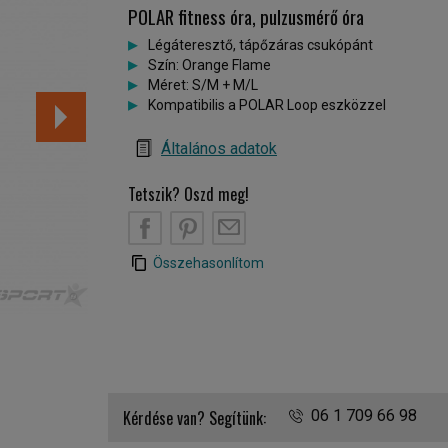
POLAR fitness óra, pulzusmérő óra
Légáteresztő, tápőzáras csukópánt
Szín: Orange Flame
Méret: S/M + M/L
Kompatibilis a POLAR Loop eszközzel
Általános adatok
Tetszik? Oszd meg!
B
PT
EM
Összehasonlítom
Polar Loop SoftWeave csuklópánt Orange Flame
Kérdése van? Segítünk:
06 1 709 66 98