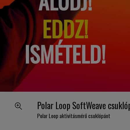
ALUDJ!
ÉREZD!
ISMÉTELD!
Polar Loop SoftWeave csukló
Polar Loop aktivitásmérő csuklópánt