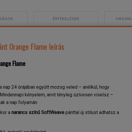
SÁGOK
ÉRTÉKELÉSEK
HASONL
ánt Orange Flame leírás
Orange Flame
a nap 24 órájában együtt mozog veled – anélkül, hogy
 Mindennapi kényelem, amit tényleg szívesen viselsz –
ak a nap folyamán.
kkor a
narancs színű SoftWeave
pánttal új stílust adhatsz a