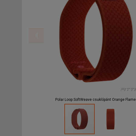
F
Polar Loop SoftWeave csuklópánt Orange Flame