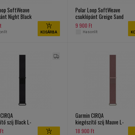
Loop SoftWeave
Polar Loop SoftWeave
ánt Night Black
csuklópánt Greige Sand
t
9 900 Ft
nlít
Hasonlít
KOSÁRBA
K
 CIRQA
Garmin CIRQA
ítő szíj Black L-
kiegészítő szíj Mauve L-
XL
Ft
18 900 Ft