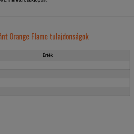
/L méretű csuklópánt.
ánt Orange Flame tulajdonságok
Érték