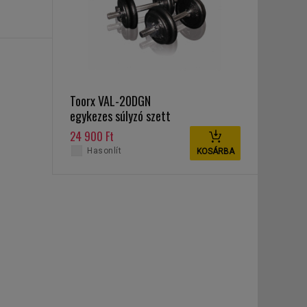
Toorx VAL-20DGN
egykezes súlyzó szett
20 kg
24 900 Ft
Hasonlít
KOSÁRBA