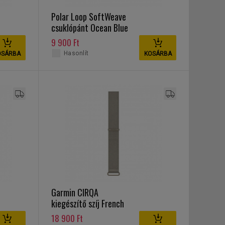
Polar Loop SoftWeave
csuklópánt Ocean Blue
9 900 Ft
Hasonlít
OSÁRBA
KOSÁRBA
Garmin CIRQA
kiegészítő szíj French
Gray S-M
18 900 Ft