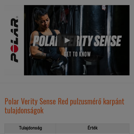
Polar Verity Sense Red pulzusmérő karpánt
tulajdonságok
Tulajdonság
Érték