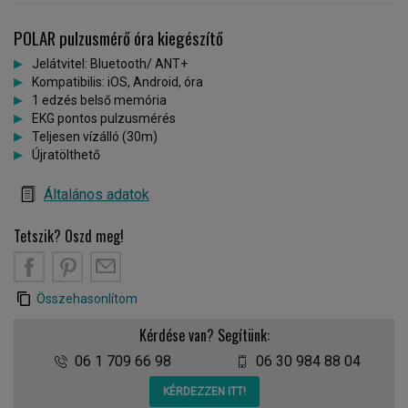
POLAR pulzusmérő óra kiegészítő
Jelátvitel: Bluetooth/ ANT+
Kompatibilis: iOS, Android, óra
1 edzés belső memória
EKG pontos pulzusmérés
Teljesen vízálló (30m)
Újratölthető
Általános adatok
Tetszik? Oszd meg!
Összehasonlítom
Kérdése van? Segítünk:
06 1 709 66 98
06 30 984 88 04
KÉRDEZZEN ITT!