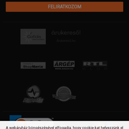
FELIRATKOZOM
Árukereső.hu
A webáruház böngészésével elfogadja, hogy cookie-kat helyezzünk el