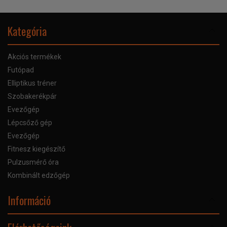
Kategória
Akciós termékek
Futópad
Elliptikus tréner
Szobakerékpár
Evezőgép
Lépcsőző gép
Evezőgép
Fitnesz kiegészítő
Pulzusmérő óra
Kombinált edzőgép
Információ
Online Áruhitel