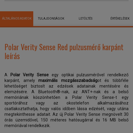
ÁLTALÁNOS ADATOK
TULAJDONSÁGOK
LETÖLTÉS
ÉRTÉKELÉSEK
Polar Verity Sense Red pulzusmérő karpánt
leírás
A
Polar Verity Sense
egy optikai pulzusmérővel rendelkező
karpánt, amely
maximális mozgásszabadság
ot és többféle
lehetőséget biztosít az edzések adatainak mentésére és
elemzésére. A Bluetooth®-nak, az ANT+-nak és a belső
memóriának köszönhetően a Polar Verity Sense-t egy
sportórához vagy az okostelefon alkalmazásához
csatlakoztathatja, hogy valós időben lássa edzését, vagy utána
megtekinthesse adatait. Az új Polar Verity Sense megnövelt 30
órás üzemidővel, 150 méteres hatósugárral és 16 MB belső
memóriával rendelkezik.