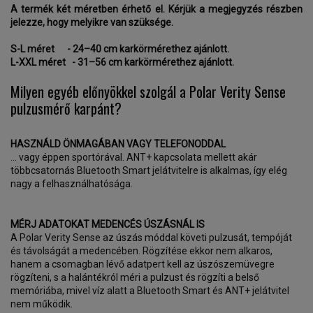
A termék két méretben érhető el. Kérjük a megjegyzés részben
jelezze, hogy melyikre van szüksége.
S-L méret - 24–40 cm karkörmérethez ajánlott.
L-XXL méret - 31–56 cm karkörmérethez ajánlott.
Milyen egyéb előnyökkel szolgál a Polar Verity Sense
pulzusmérő karpánt?
HASZNÁLD ÖNMAGÁBAN VAGY TELEFONODDAL
… vagy éppen sportórával. ANT+ kapcsolata mellett akár
többcsatornás Bluetooth Smart jelátvitelre is alkalmas, így elég
nagy a felhasználhatósága.
MÉRJ ADATOKAT MEDENCÉS ÚSZÁSNÁL IS
A Polar Verity Sense az úszás móddal követi pulzusát, tempóját
és távolságát a medencében. Rögzítése ekkor nem alkaros,
hanem a csomagban lévő adatpert kell az úszószemüvegre
rögzíteni, s a halántékról méri a pulzust és rögzíti a belső
memóriába, mivel víz alatt a Bluetooth Smart és ANT+ jelátvitel
nem működik.