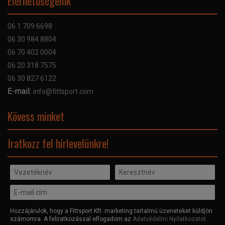
Elérhetőségeink
Bankkártyás fizetés
Szállítás
06 1 709 6698
Garancia
06 30 984 8804
Szerviz hibabejelentő
06 70 402 0004
GYIK
06 20 318 7575
Kapcsolat
06 30 827 6122
Céginformáció
E-mail:
info@fittsport.com
Elismeréseink és díjaink
Adatvédelmi nyilatkozat
Kövess minket
Facebook
Iratkozz fel hírlevelünkre!
Hozzájárulok, hogy a Fittsport Kft. marketing tartalmú üzeneteket küldjön
számomra. A feliratkozással elfogadom az
Adatvédelmi Nyilatkozatot
.