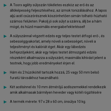
A Toorx agility súlyszán tökéletes eszköz az erő és az
állóképesség feljesztéséhez, az izmok tonizálásához. A lapos
aljú acél csúszórésznek köszönhetően simán tolható-húzható
számos felületen. Pakolj jó sok súlyt a szánra, állj be a hám
mögé, és húzd maximális energiabefektetéssel!
A súlyszánnal végzett edzés egy teljes testet átfogó erő-, és
sebességgyakorlat, amely növeli a sebességet, növeli a
teljesítményt és kalóriát éget. Akár egy lábedzés
befejezőjeként, akár egy teljes testet átmozgató edzés
részeként alkalmazza a súlyszánt, maximális kihívást jelent a
testnek, hogy jobb eredményeket érjen el.
Hám és 2 húzókötél tartozik hozzá, 25 vagy 50 mm belső
furatú tárcsákhoz használható.
Két acélsínnel és 10 mm átmérőjű acélszemekkel rendelkezik
amik alkalmasak bármilyen heveder vagy kötél rögzítésére
A termék mérete:
97 x 28 x 60
cm, önsúlya 10 kg.