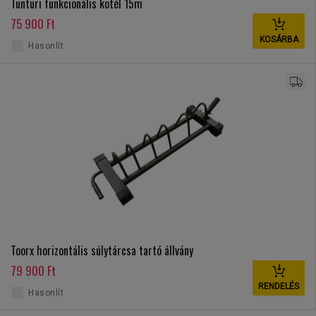
Tunturi funkcionális kötél 15m
75 900 Ft
KOSÁRBA
Hasonlít
Toorx horizontális súlytárcsa tartó állvány
79 900 Ft
RENDELÉS
Hasonlít