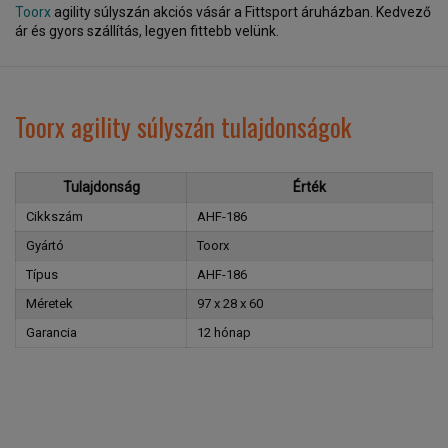
Toorx
agility súlyszán akciós vásár a Fittsport áruházban. Kedvező
ár és gyors szállítás, legyen fittebb velünk.
Toorx agility súlyszán tulajdonságok
Tulajdonság
Érték
Cikkszám
AHF-186
Gyártó
Toorx
Típus
AHF-186
Méretek
97 x 28 x 60
Garancia
12 hónap