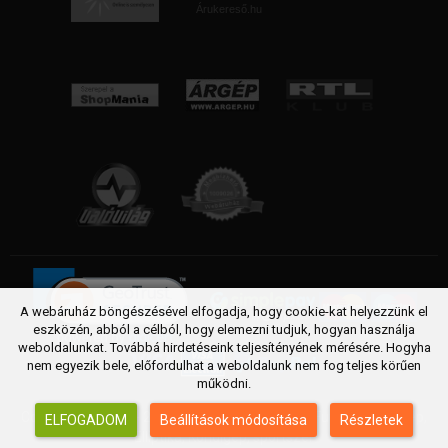
Árukereső.hu
A webáruház böngészésével elfogadja, hogy cookie-kat helyezzünk el
eszközén, abból a célból, hogy elemezni tudjuk, hogyan használja
weboldalunkat. Továbbá hirdetéseink teljesítényének mérésére. Hogyha
nem egyezik bele, előfordulhat a weboldalunk nem fog teljes körűen
működni.
Copyright © 2005 - 2026 FittSport webáruház. Futópad, Futógép,
ELFOGADOM
Beállítások módosítása
Részletek
Elliptika, Kondigép, sportszer