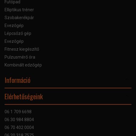
Futópad
Elliptikus tréner
Szobakerékpár
Evezőgép
Lépcsőző gép
Evezőgép
Fitnesz kiegészítő
Pulzusmérő óra
Kombinált edzőgép
Információ
Online Áruhitel
Elérhetőségeink
Bankkártyás fizetés
Szállítás
06 1 709 6698
Garancia
06 30 984 8804
Szerviz hibabejelentő
06 70 402 0004
GYIK
06 20 318 7575