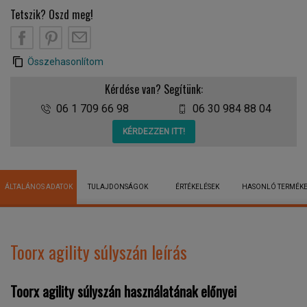
Tetszik? Oszd meg!
Összehasonlítom
Kérdése van? Segítünk:
06 1 709 66 98
06 30 984 88 04
KÉRDEZZEN ITT!
ÁLTALÁNOS ADATOK
TULAJDONSÁGOK
ÉRTÉKELÉSEK
HASONLÓ TERMÉK
Toorx agility súlyszán leírás
Toorx agility súlyszán használatának előnyei