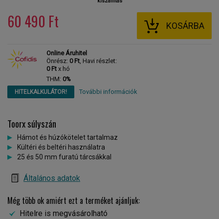
kiszállítás
60 490 Ft
KOSÁRBA
Online Áruhitel
Önrész:
0 Ft
, Havi részlet:
0 Ft
x hó
THM:
0%
További információk
HITELKALKULÁTOR!
Toorx súlyszán
Hámot és húzókötelet tartalmaz
Kültéri és beltéri használatra
25 és 50 mm furatú tárcsákkal
Általános adatok
Még több ok amiért ezt a terméket ajánljuk:
Hitelre is megvásárolható