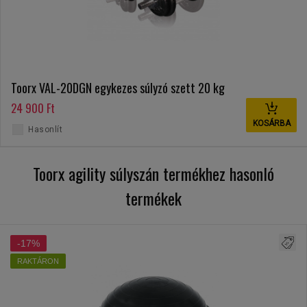
Toorx VAL-20DGN egykezes súlyzó szett 20 kg
24 900 Ft
KOSÁRBA
Hasonlít
Toorx agility súlyszán termékhez hasonló
termékek
-17%
RAKTÁRON