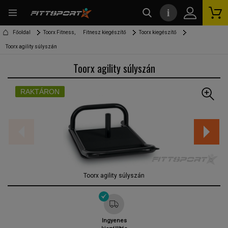
i
kereső
Főoldal
Toorx Fitness,
Fitnesz kiegészítő
Toorx kiegészítő
Toorx agility súlyszán
Toorx agility súlyszán
RAKTÁRON
Toorx agility súlyszán
Ingyenes