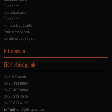
Evezőgép
Lépcsőző gép
Evezőgép
Fitnesz kiegészítő
Pulzusmérő óra
Kombinált edzőgép
Információ
Online Áruhitel
Elérhetőségeink
Bankkártyás fizetés
Szállítás
06 1 709 6698
Garancia
06 30 984 8804
Szerviz hibabejelentő
06 70 402 0004
GYIK
06 20 318 7575
Kapcsolat
06 30 827 6122
Céginformáció
E-mail:
info@fittsport.com