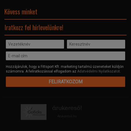
Elismeréseink és díjaink
Adatvédelmi nyilatkozat
Kövess minket
Facebook
Iratkozz fel hírlevelünkre!
Hozzájárulok, hogy a Fittsport Kft. marketing tartalmú üzeneteket küldjön
számomra. A feliratkozással elfogadom az
Adatvédelmi Nyilatkozatot
.
FELIRATKOZOM
Árukereső.hu