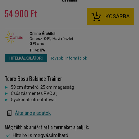
kiszállítás
54 900 Ft
KOSÁRBA
Online Áruhitel
Önrész:
0 Ft
, Havi részlet:
0 Ft
x hó
THM:
0%
További információk
HITELKALKULÁTOR!
Toorx Bosu Balance Trainer
58 cm átmérő, 25 cm magasság
Csúszásmentes PVC alj
Gyakorlati útmutatóval
Általános adatok
Még több ok amiért ezt a terméket ajánljuk:
Hitelre is megvásárolható