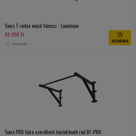
Toorx T-rudas evező támasz - Landmine
49 900 Ft
KOSÁRBA
Hasonlít
Toorx PRO falra szerelhető húzódzkodó rúd BT-PRO