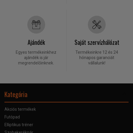
Ajándék
Saját szervízhálózat
Egyes termékeinkhez
Termékeinkre 12 és 24
ajándék is jár
hónapos garanciát
megrendelőinknek.
vállalunk!
Kategória
Akciós termékek
Futópad
Elliptikus tréner
Szobakerékpár