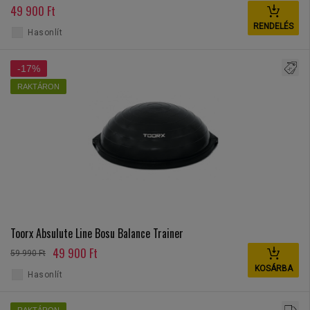
49 900 Ft
RENDELÉS
Hasonlít
-17%
RAKTÁRON
Toorx Absulute Line Bosu Balance Trainer
49 900 Ft
59 990 Ft
KOSÁRBA
Hasonlít