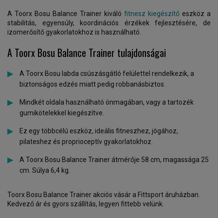
A Toorx Bosu Balance Trainer kiváló
fitnesz kiegészítő
eszköz a
stabilitás, egyensúly, koordinációs érzékek fejlesztésére, de
izomerősítő gyakorlatokhoz is használható.
A Toorx Bosu Balance Trainer tulajdonságai
A Toorx Bosu labda csúszásgátló felülettel rendelkezik, a
biztonságos edzés miatt pedig robbanásbiztos.
Mindkét oldala használható önmagában, vagy a tartozék
gumikötelekkel kiegészítve.
Ez egy többcélú eszköz, ideális fitneszhez, jógához,
pilateshez és proprioceptív gyakorlatokhoz.
A Toorx Bosu Balance Trainer átmérője 58 cm, magassága 25
cm. Súlya 6,4 kg.
Toorx Bosu Balance Trainer akciós vásár a Fittsport áruházban.
Kedvező ár és gyors szállítás, legyen fittebb velünk.