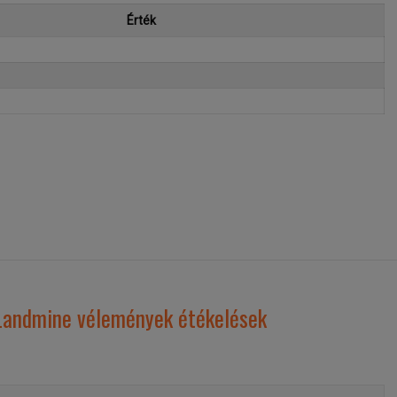
Érték
 Landmine vélemények étékelések