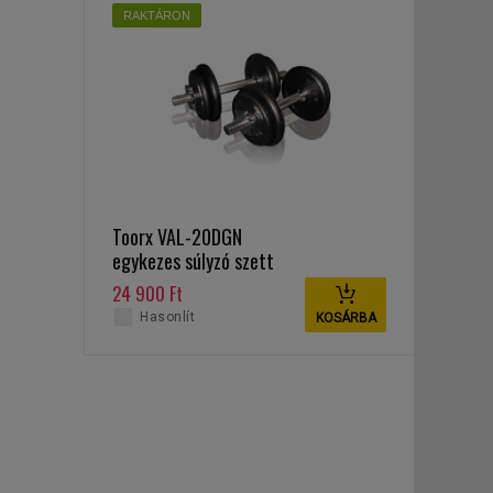
RAKTÁRON
Toorx VAL-20DGN
egykezes súlyzó szett
20 kg
24 900 Ft
Hasonlít
KOSÁRBA