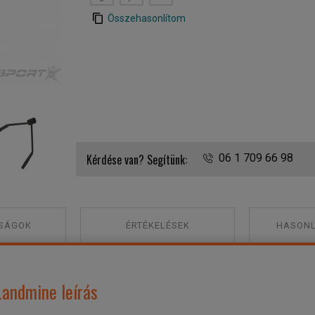
Összehasonlítom
Toorx AHF-155 Total Core 2
Kérdése van? Segítünk:
06 1 709 66 98
SÁGOK
ÉRTÉKELÉSEK
HASONL
Landmine leírás