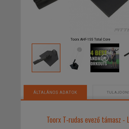
Toorx AHF-155 Total Core
ÁLTALÁNOS ADATOK
TULAJDON
Toorx T-rudas evező támasz - 