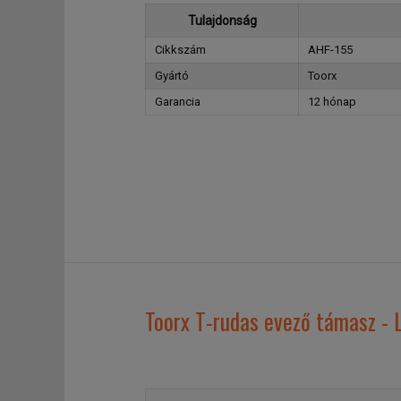
Tulajdonság
Cikkszám
AHF-155
Gyártó
Toorx
Garancia
12 hónap
Toorx T-rudas evező támasz -