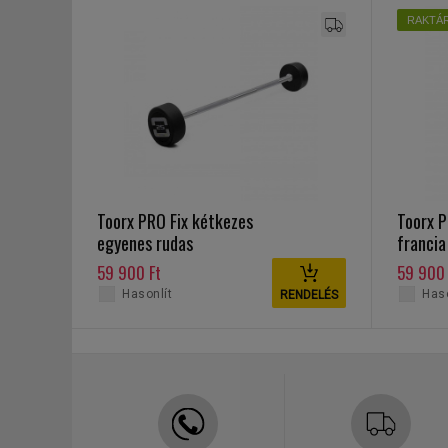
RAKTÁ
Toorx PRO Fix kétkezes
Toorx P
egyenes rudas
francia
kézisúlyzó 30 kg
30 kg
59 900 Ft
59 900 
Hasonlít
Haso
RENDELÉS