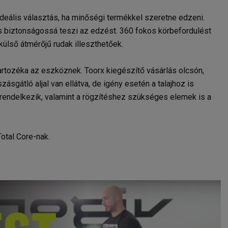
deális választás, ha minőségi termékkel szeretne edzeni.
s biztonságossá teszi az edzést. 360 fokos körbefordulést
ülső átmérőjű rudak illeszthetőek.
tozéka az eszköznek. Toorx kiegészítő vásárlás olcsón,
ásgátló aljal van ellátva, de igény esetén a talajhoz is
al rendelkezik, valamint a rögzítéshez szükséges elemek is a
Total Core-nak.