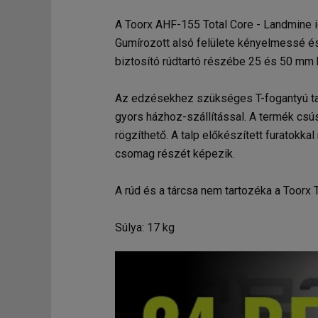
A Toorx AHF-155 Total Core - Landmine i
Gumírozott alsó felülete kényelmessé é
biztosító rúdtartó részébe 25 és 50 mm k
Az edzésekhez szükséges T-fogantyú tar
gyors házhoz-szállítással. A termék csúsz
rögzíthető. A talp előkészített furatokk
csomag részét képezik.
A rúd és a tárcsa nem tartozéka a Toorx 
Súlya: 17 kg