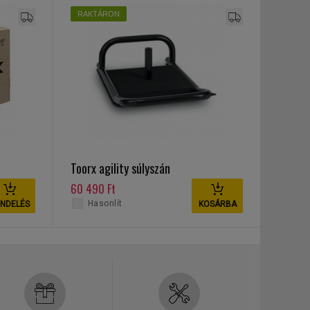
RAKTÁRON
Toorx agility súlyszán
60 490 Ft
Hasonlít
NDELÉS
KOSÁRBA