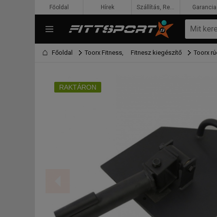
Főoldal
Hírek
Szállítás, Rendelés, Fizetés
Garancia
Főoldal
Toorx Fitness,
Fitnesz kiegészítő
Toorx rú
RAKTÁRON
F