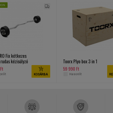
RON
RO Fix kétkezes
 rudas kézisúlyzó
Toorx Plyo box 3 in 1
Ft
59 990 Ft
nlít
Hasonlít
KOSÁRBA
RE