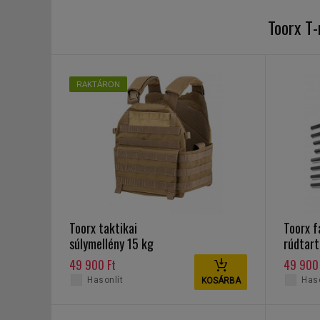
Toorx T
RAKTÁRON
Toorx taktikai
Toorx f
súlymellény 15 kg
rúdtart
49 900 Ft
49 900 
Hasonlít
Haso
KOSÁRBA