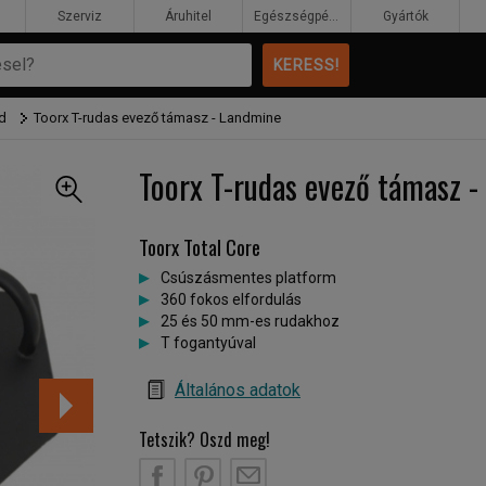
Szerviz
Áruhitel
Egészségpénztár
Gyártók
d
Toorx T-rudas evező támasz - Landmine
Toorx T-rudas evező támasz 
Toorx Total Core
Csúszásmentes platform
360 fokos elfordulás
25 és 50 mm-es rudakhoz
T fogantyúval
Általános adatok
Tetszik? Oszd meg!
B
PT
EM