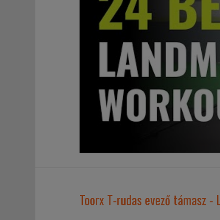
Toorx T-rudas evező támasz -