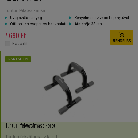
Tunturi Pilates karika
Üvegszálas anyag
Kényelmes szivacs foganytúval
Otthoni, és csoportos használatra
Átmérője 38 cm
7 690 Ft
RENDELÉS
Hasonlít
RAKTÁRON
Tunturi fekvőtámasz keret
Tunturi fekvőtámasz keret