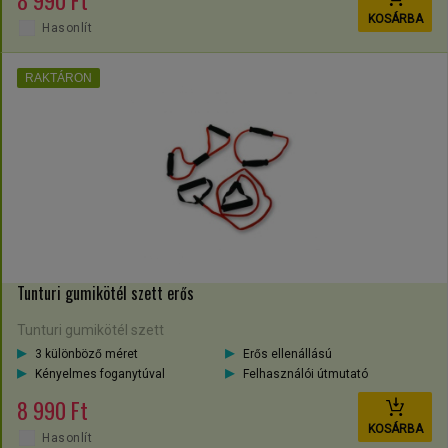
8 990 Ft
KOSÁRBA
Hasonlít
RAKTÁRON
Tunturi gumikötél szett erős
Tunturi gumikötél szett
3 különböző méret
Erős ellenállású
Kényelmes foganytúval
Felhasználói útmutató
8 990 Ft
KOSÁRBA
Hasonlít