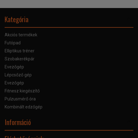
Kategória
Akciós termékek
Futópad
Elliptikus tréner
Szobakerékpár
Evezőgép
Lépcsőző gép
Evezőgép
Fitnesz kiegészítő
Pulzusmérő óra
Kombinált edzőgép
Információ
Online Áruhitel