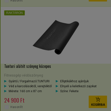
Hasonlít
RAKTÁRON
Tunturi alátét szőnyeg közepes
Fitnessgép védőszőnyeg
Gyártó / Forgalmazó:TUNTURI
Elliptikákhoz ajánljuk
Véd a karcolásoktól, verejtéktől
Elnyeli a keletkező zajokat
Mérete: 160 cm x 87 cm
Színe: Fekete
24 900 Ft
KOSÁRBA
Hasonlít