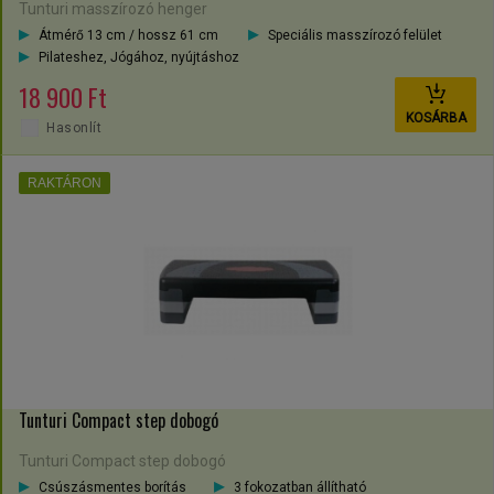
Tunturi masszírozó henger
Átmérő 13 cm / hossz 61 cm
Speciális masszírozó felület
Pilateshez, Jógához, nyújtáshoz
18 900 Ft
KOSÁRBA
Hasonlít
RAKTÁRON
Tunturi Compact step dobogó
Tunturi Compact step dobogó
Csúszásmentes borítás
3 fokozatban állítható