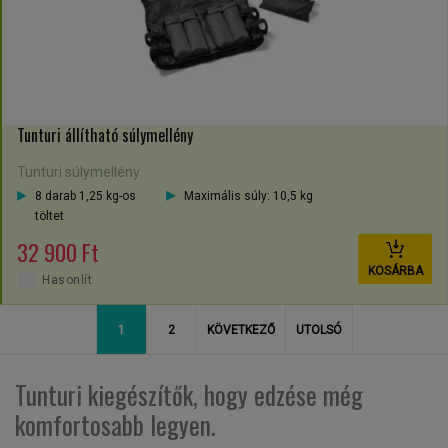
Tunturi állítható súlymellény
Tunturi súlymellény
8 darab 1,25 kg-os
Maximális súly: 10,5 kg
töltet
32 900 Ft
KOSÁRBA
Hasonlít
1
2
KÖVETKEZŐ
UTOLSÓ
Tunturi kiegészítők, hogy edzése még
komfortosabb legyen.