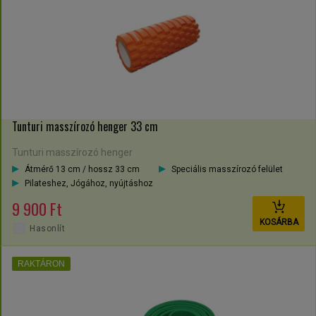
Tunturi masszírozó henger 33 cm
Tunturi masszírozó henger
Átmérő 13 cm / hossz 33 cm
Speciális masszírozó felület
Pilateshez, Jógához, nyújtáshoz
9 900 Ft
KOSÁRBA
Hasonlít
RAKTÁRON