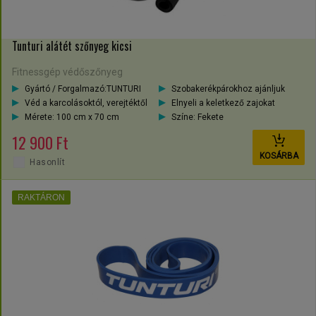
Tunturi alátét szőnyeg kicsi
Fitnessgép védőszőnyeg
Gyártó / Forgalmazó:TUNTURI
Szobakerékpárokhoz ajánljuk
Véd a karcolásoktól, verejtéktől
Elnyeli a keletkező zajokat
Mérete: 100 cm x 70 cm
Színe: Fekete
12 900 Ft
KOSÁRBA
Hasonlít
RAKTÁRON