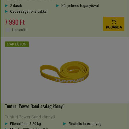
2 darab
Kényelmes foganytúval
Csúszásgátló talpakkal
7 990 Ft
KOSÁRBA
Hasonlít
RAKTÁRON
Tunturi Power Band szalag könnyű
Tunturi Power Band könnyű
Ellenállása: 5-20 kg
Flexibilis latex anyag