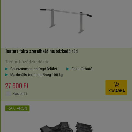
Tunturi falra szerelhető húzódzkodó rúd
Tunturi húzódzkodó rúd
Csúszásmentes fogó felület
Falra fúrható
Maximális terhelhetőség 100 kg
27 900 Ft
KOSÁRBA
Hasonlít
RAKTÁRON