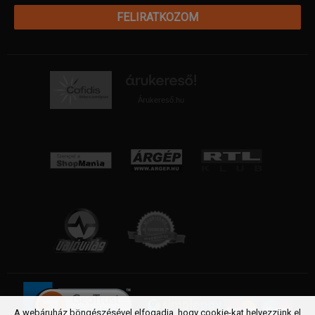
FELIRATKOZOM
Árukereső.hu
A webáruház böngészésével elfogadja, hogy cookie-kat helyezzünk el