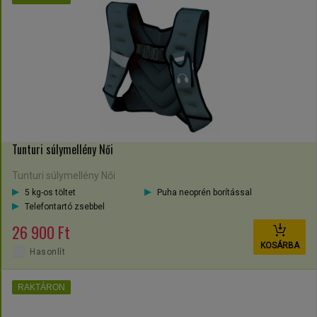
Tunturi súlymellény Női
Tunturi súlymellény Női
5 kg-os töltet
Puha neoprén borítással
Telefontartó zsebbel
26 900 Ft
KOSÁRBA
Hasonlít
RAKTÁRON