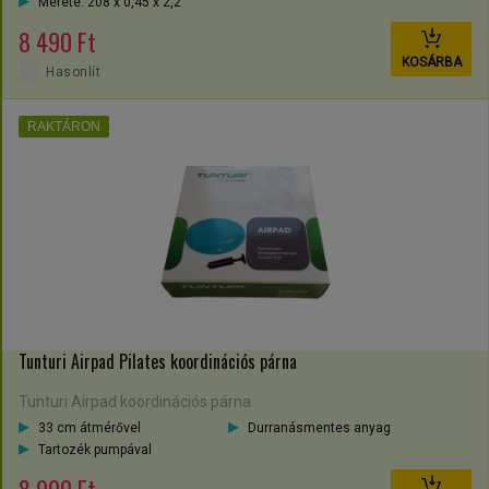
Mérete: 208 x 0,45 x 2,2
8 490 Ft
KOSÁRBA
Hasonlít
RAKTÁRON
Tunturi Airpad Pilates koordinációs párna
Tunturi Airpad koordinációs párna
33 cm átmérővel
Durranásmentes anyag
Tartozék pumpával