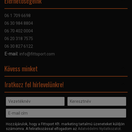
Elérhetőségeink
Bankkártyás fizetés
Szállítás
06 1 709 6698
Garancia
06 30 984 8804
Szerviz hibabejelentő
06 70 402 0004
GYIK
06 20 318 7575
Kapcsolat
06 30 827 6122
Céginformáció
E-mail:
info@fittsport.com
Elismeréseink és díjaink
Adatvédelmi nyilatkozat
Kövess minket
Facebook
Iratkozz fel hírlevelünkre!
Hozzájárulok, hogy a Fittsport Kft. marketing tartalmú üzeneteket küldjön
számomra. A feliratkozással elfogadom az
Adatvédelmi Nyilatkozatot
.