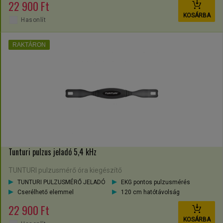
22 900 Ft
KOSÁRBA
Hasonlít
RAKTÁRON
Tunturi pulzus jeladó 5,4 kHz
TUNTURI pulzusmérő óra kiegészítő
TUNTURI PULZUSMÉRŐ JELADÓ
EKG pontos pulzusmérés
Cserélhető elemmel
120 cm hatótávolság
22 900 Ft
KOSÁRBA